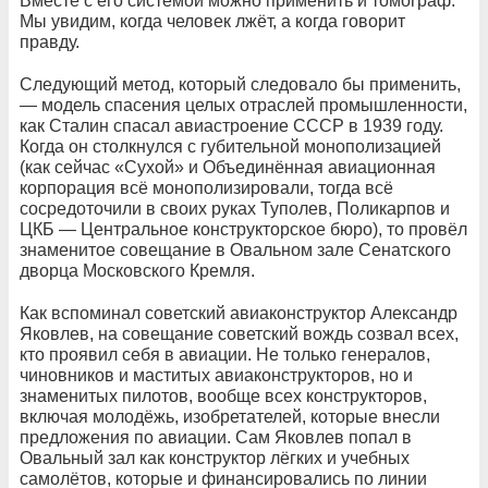
Вместе с его системой можно применить и томограф.
Мы увидим, когда человек лжёт, а когда говорит
правду.
Следующий метод, который следовало бы применить,
— модель спасения целых отраслей промышленности,
как Сталин спасал авиастроение СССР в 1939 году.
Когда он столкнулся с губительной монополизацией
(как сейчас «Сухой» и Объединённая авиационная
корпорация всё монополизировали, тогда всё
сосредоточили в своих руках Туполев, Поликарпов и
ЦКБ — Центральное конструкторское бюро), то провёл
знаменитое совещание в Овальном зале Сенатского
дворца Московского Кремля.
Как вспоминал советский авиаконструктор Александр
Яковлев, на совещание советский вождь созвал всех,
кто проявил себя в авиации. Не только генералов,
чиновников и маститых авиаконструкторов, но и
знаменитых пилотов, вообще всех конструкторов,
включая молодёжь, изобретателей, которые внесли
предложения по авиации. Сам Яковлев попал в
Овальный зал как конструктор лёгких и учебных
самолётов, которые и финансировались по линии