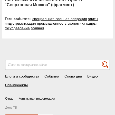
"Сверхновая Москва" (фрагмент).
Теги события:
специальная военная операция
элиты
индустриализация
промышленность
экономика
кадры
госуправление
главная
Блоги и сообщества
События
Слово дня
Видео
Спецпроекты
О нас
Контактная информация
День ТВ