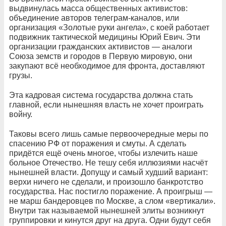
выдвинулась масса общественных активистов:
объединение авторов телеграм-каналов, или
организация «Золотые руки ангела», с коей работает
подвижник тактической медицины Юрий Евич. Эти
организации гражданских активистов — аналоги
Союза земств и городов в Первую мировую, они
закупают всё необходимое для фронта, доставляют
грузы.
Эта кадровая система государства должна стать
главной, если нынешняя власть не хочет проиграть
войну.
Таковы всего лишь самые первоочередные меры по
спасению РФ от поражения и смуты. А сделать
придётся ещё очень многое, чтобы излечить наше
больное Отечество. Не тешу себя иллюзиями насчёт
нынешней власти. Допущу и самый худший вариант:
верхи ничего не сделали, и произошло банкротство
государства. Нас постигло поражение. А проигрыш —
не марш бандеровцев по Москве, а слом «вертикали».
Внутри так называемой нынешней элиты возникнут
группировки и кинутся друг на друга. Одни будут себя