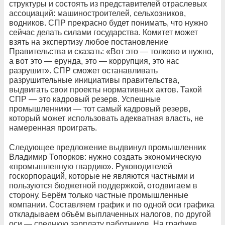
структуры и состоять из представителей отраслевых
ассоциаций: машиностроителей, сельхозников,
водников. СПР прекрасно будет понимать, что нужно
сейчас делать силами государства. Комитет может
взять на экспертизу любое постановление
Правительства и сказать: «Вот это — толково и нужно,
а вот это — ерунда, это — коррупция, это нас
разрушит». СПР сможет останавливать
разрушительные инициативы правительства,
выдвигать свои проекты нормативных актов. Такой
СПР — это кадровый резерв. Успешные
промышленники — тот самый кадровый резерв,
который может использовать адекватная власть, не
намеренная проиграть.
Следующее предложение выдвинул промышленник
Владимир Топорков: нужно создать экономическую
«промышленную гвардию». Руководителей
госкорпораций, которые не являются частными и
пользуются бюджетной поддержкой, отодвигаем в
сторону. Берём только частные промышленные
компании. Составляем график и по одной оси графика
откладываем объём выплаченных налогов, по другой
оси — среднюю зарплату работников. На графике