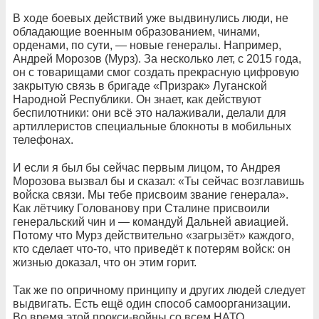
В ходе боевых действий уже выдвинулись люди, не
обладающие военным образованием, чинами,
орденами, по сути, — новые генералы. Например,
Андрей Морозов (Мурз). За несколько лет, с 2015 года,
он с товарищами смог создать прекрасную цифровую
закрытую связь в бригаде «Призрак» Луганской
Народной Республики. Он знает, как действуют
беспилотники: они всё это налаживали, делали для
артиллеристов специальные блокноты в мобильных
телефонах.
И если я был бы сейчас первым лицом, то Андрея
Морозова вызвал бы и сказал: «Ты сейчас возглавишь
войска связи. Мы тебе присвоим звание генерала».
Как лётчику Голованову при Сталине присвоили
генеральский чин и — командуй Дальней авиацией.
Потому что Мурз действительно «загрызёт» каждого,
кто сделает что-то, что приведёт к потерям войск: он
жизнью доказал, что он этим горит.
Так же по опричному принципу и других людей следует
выдвигать. Есть ещё один способ самоорганизации.
Во время этой прокси-войны со всем НАТО