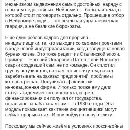
механизмом выдвижения самых достойных, наряду с
отзывом недостойных. Нейромир — большая тема, о
которой стоит поговорить отдельно. Прошедшие отбор
в Нейромире люди — это реальная управленческая
гвардия, а не безликие бюрократы.
Ещё один резерв кадров для прорыва —
инициативщики, те, кто выходит со своими проектами
в ходе новой индустриализации, когда запущена новая
бурная жизнь. Это тоже рецепт из Сталинской эпохи.
Пример — Евгений Оскарович Патон, свой Институт
сварки создавший сам, не по команде. Он сплотил
группу энтузиастов, назвал это институтом, начал
зарабатывать на заказах предприятий, проблемы
которых решал. Получилась фактически
инновационная фирма. И только позже ему дали
статус академического института, и треть
финансирования он получал от государства,
остальное зарабатывал сам — в 1930-е годы. Эта
модель показывает, как такие инициативщики могут
сейчас прорываться. И они войдут в новую элиту.
Поскольку мы сейчас живём в условиях прокси-войны