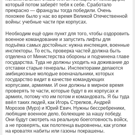
который потом заберёт тебя к себе. Сработало
прекрасно — французы тогда победили. Очень
похожее было у нас во время Великой Отечественной
войны: учебные части при корпусах.
Необходим ещё один пункт для того, чтобы оздоровить
военное командование и запустить лифты для
подъёма самых достойных: нужна инспекция, военные
инспекторы. То есть, проверка частей должна быть
отделена от Министерства обороны и подчинена главе
государства. Туда не должны уходить на доживание до
отставки старые генералы. Инспекторами делаются
амбициозные молодые военачальники, которых
государство видит в качестве командующих
корпусами, армиями. И они должны в мирное время
проверять те части, которые будут в их корпусах и
армиях, потому что им потом и командовать. Я бы туда
ввёл таких людей, как Игорь Стрелков, Андрей
Морозов (Мурз) и Юрий Евич. Нужны бессребреники,
любящие военное дело, болеющие за нашу победу.
Они будут смотреть на реальную боеготовность войск,
а не проверять, как полотенца выровнены, как уголки
на кроватях набиты или газоны покрашены.