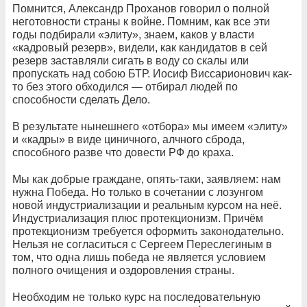
Помнится, Александр Проханов говорил о полной
неготовности страны к войне. Помним, как все эти
годы подбирали «элиту», знаем, каков у власти
«кадровый резерв», видели, как кандидатов в сей
резерв заставляли сигать в воду со скалы или
пропускать над собою БТР. Иосиф Виссарионович как-
то без этого обходился — отбирал людей по
способности сделать Дело.
В результате нынешнего «отбора» мы имеем «элиту»
и «кадры» в виде циничного, алчного сброда,
способного разве что довести РФ до краха.
Мы как добрые граждане, опять-таки, заявляем: нам
нужна Победа. Но только в сочетании с лозунгом
новой индустриализации и реальным курсом на неё.
Индустриализация плюс протекционизм. Причём
протекционизм требуется оформить законодательно.
Нельзя не согласиться с Сергеем Переслегиным в
том, что одна лишь победа не является условием
полного очищения и оздоровления страны.
Необходим не только курс на последовательную