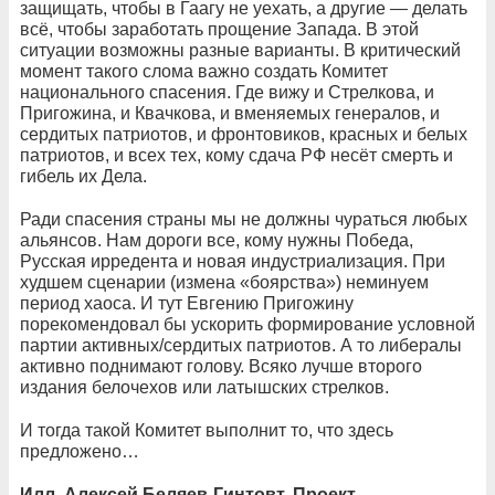
защищать, чтобы в Гаагу не уехать, а другие — делать
всё, чтобы заработать прощение Запада. В этой
ситуации возможны разные варианты. В критический
момент такого слома важно создать Комитет
национального спасения. Где вижу и Стрелкова, и
Пригожина, и Квачкова, и вменяемых генералов, и
сердитых патриотов, и фронтовиков, красных и белых
патриотов, и всех тех, кому сдача РФ несёт смерть и
гибель их Дела.
Ради спасения страны мы не должны чураться любых
альянсов. Нам дороги все, кому нужны Победа,
Русская ирредента и новая индустриализация. При
худшем сценарии (измена «боярства») неминуем
период хаоса. И тут Евгению Пригожину
порекомендовал бы ускорить формирование условной
партии активных/сердитых патриотов. А то либералы
активно поднимают голову. Всяко лучше второго
издания белочехов или латышских стрелков.
И тогда такой Комитет выполнит то, что здесь
предложено…
Илл. Алексей Беляев-Гинтовт. Проект