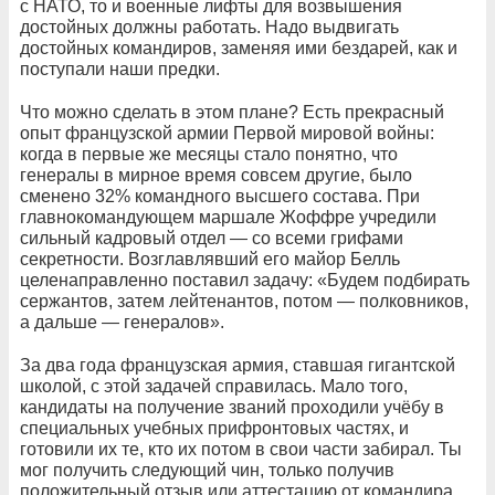
с НАТО, то и военные лифты для возвышения
достойных должны работать. Надо выдвигать
достойных командиров, заменяя ими бездарей, как и
поступали наши предки.
Что можно сделать в этом плане? Есть прекрасный
опыт французской армии Первой мировой войны:
когда в первые же месяцы стало понятно, что
генералы в мирное время совсем другие, было
сменено 32% командного высшего состава. При
главнокомандующем маршале Жоффре учредили
сильный кадровый отдел — со всеми грифами
секретности. Возглавлявший его майор Белль
целенаправленно поставил задачу: «Будем подбирать
сержантов, затем лейтенантов, потом — полковников,
а дальше — генералов».
За два года французская армия, ставшая гигантской
школой, с этой задачей справилась. Мало того,
кандидаты на получение званий проходили учёбу в
специальных учебных прифронтовых частях, и
готовили их те, кто их потом в свои части забирал. Ты
мог получить следующий чин, только получив
положительный отзыв или аттестацию от командира,