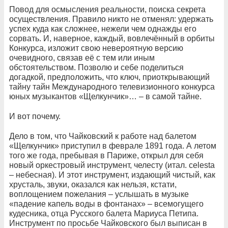
Повод для осмысления реальности, поиска секрета
осуществления. Правило никто не отменял: удержать
успех куда как сложнее, нежели чем однажды его
сорвать. И, наверное, каждый, вовлечённый в орбиты
Конкурса, изложит свою невероятную версию
очевидного, связав её с тем или иным
обстоятельством. Позволю и себе поделиться
догадкой, предположить, что ключ, приоткрывающий
тайну тайн Международного телевизионного конкурса
юных музыкантов «Щелкунчик»… – в самой тайне.
И вот почему.
Дело в том, что Чайковский к работе над балетом
«Щелкунчик» приступил в феврале 1891 года. А летом
того же года, пребывая в Париже, открыл для себя
новый оркестровый инструмент, челесту (итал. celesta
– небесная). И этот инструмент, издающий чистый, как
хрусталь, звуки, оказался как нельзя, кстати,
воплощением пожелания – услышать в музыке
«падение капель воды в фонтанах» – всемогущего
кудесника, отца Русского балета Мариуса Петипа.
Инструмент по просьбе Чайковского был выписан в