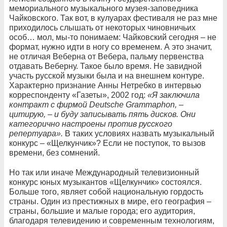
мемориального музыкального музея-заповедника
Чайковского. Так вот, в кулуарах фестиваля не раз мне
приходилось слышать от некоторых чиновничьих
особ… мол, мы-то понимаем: Чайковский сегодня – не
формат, нужно идти в ногу со временем. А это значит,
не отличая Веберна от Вебера, пальму первенства
отдавать Веберну. Такое было время. Не завидной
участь русской музыки была и на внешнем контуре.
Характерно признание Анны Нетребко в интервью
корреспонденту «Газеты», 2002 год:
«Я заключила
контракт с фирмой Deutsche Grammaphon, –
цитирую, – и буду записывать пять дисков. Они
категорично настроены против русского
репертуара».
В таких условиях назвать музыкальный
конкурс – «Щелкунчик»? Если не поступок, то вызов
времени, без сомнений.
Но так или иначе Международный телевизионный
конкурс юных музыкантов «Щелкунчик» состоялся.
Больше того, являет собой национальную гордость
страны. Один из престижных в мире, его география –
страны, большие и малые города; его аудитория,
благодаря телевидению и современным технологиям,