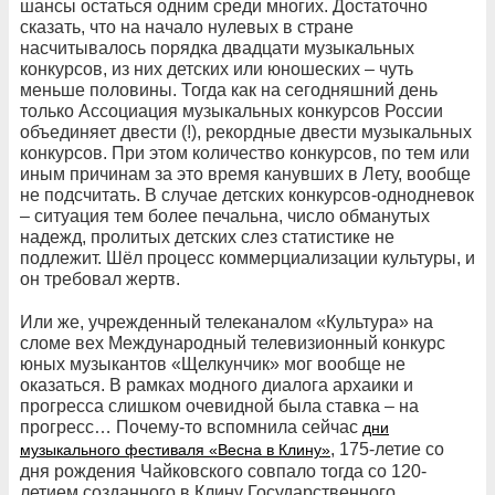
шансы остаться одним среди многих. Достаточно
сказать, что на начало нулевых в стране
насчитывалось порядка двадцати музыкальных
конкурсов, из них детских или юношеских – чуть
меньше половины. Тогда как на сегодняшний день
только Ассоциация музыкальных конкурсов России
объединяет двести (!), рекордные двести музыкальных
конкурсов. При этом количество конкурсов, по тем или
иным причинам за это время канувших в Лету, вообще
не подсчитать. В случае детских конкурсов-однодневок
– ситуация тем более печальна, число обманутых
надежд, пролитых детских слез статистике не
подлежит. Шёл процесс коммерциализации культуры, и
он требовал жертв.
Или же, учрежденный телеканалом «Культура» на
сломе вех Международный телевизионный конкурс
юных музыкантов «Щелкунчик» мог вообще не
оказаться. В рамках модного диалога архаики и
прогресса слишком очевидной была ставка – на
прогресс… Почему-то вспомнила сейчас
дни
, 175-летие со
музыкального фестиваля «Весна в Клину»
дня рождения Чайковского совпало тогда со 120-
летием созданного в Клину Государственного