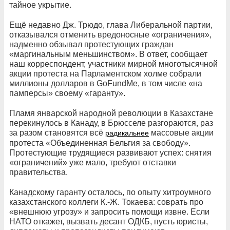
тайное укрытие.
Ещё недавно Дж. Трюдо, глава Либеральной партии,
отказывался отменить вредоносные «ограничения»,
надменно обзывал протестующих граждан
«маргинальным меньшинством». В ответ, сообщает
наш корреспондент, участники мирной многотысячной
акции протеста на Парламентском холме собрали
миллионы долларов в GoFundMe, в том числе «на
памперсы» своему «гаранту».
Пламя январской народной революции в Казахстане
перекинулось в Канаду, в Брюсселе разгораются, раз
за разом становятся всё
массовые акции
радикальнее
протеста «Объединенная Бельгия за свободу».
Протестующие трудящиеся развивают успех: снятия
«ограничений» уже мало, требуют отставки
правительства.
Канадскому гаранту осталось, по опыту хитроумного
казахстанского коллеги К.-Ж. Токаева: соврать про
«внешнюю угрозу» и запросить помощи извне. Если
НАТО откажет, вызвать десант ОДКБ, пусть юристы,