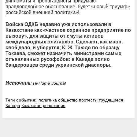
дипломаты и пропагандисты придумают
правдоподобное обоснование, будет «новый триумф»
российской внешней политики»!
Войска ОДКБ недавно уже использовали в
Казахстане как «частное охранное предприятие по
вызову», для защиты от смуты активов
международных олигархов. Сделают, как мавр,
своё дело, и уберутся; К.-Ж. Трюдо по образцу
Токаева, сможет назначить министрами самых
отъявленных русофобов: в Канаде полно
бандеровцев среди украинской диаспоры.
Источник:
Hi-Hume Journal
Теги события:
политика
общество
протесты
трудящиеся
Канада
Казахстан
революция