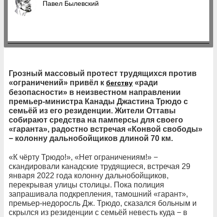
Павел Былевский
Грозный массовый протест трудящихся против
«ограничений» привёл к
«ради
бегству
безопасности» в неизвестном направлении
премьер-министра Канады Джастина Трюдо с
семьёй из его резиденции. Жители Оттавы
собирают средства на памперсы для своего
«гаранта», радостно встречая «Конвой свободы»
− колонну дальнобойщиков длиной 70 км.
«К чёрту Трюдо!», «Нет ограничениям!» −
скандировали канадские трудящиеся, встречая 29
января 2022 года колонну дальнобойщиков,
перекрывая улицы столицы. Пока полиция
запрашивала подкрепления, тамошний «гарант»,
премьер-недоросль Дж. Трюдо, сказался больным и
скрылся из резиденции с семьёй невесть куда − в