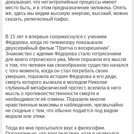
доказывает, что негэнтропийные процессы имеют
место быть, и в этом предназначение человека. Опять
же, здесь мы видим высокую энергию, высокий, можно
сказать, религиозный пафос.
В 15 лет я впервые соприкоснулся с учением
Фёдорова, когда по телевизору показывали
двухсерийный фильм "Притча о воскрешении".
Знакомство с идеями Фёдорова стало потрясением
для моего отроческого ума. Меня поразили его мысли
о том, что человек как своеобразное существо начался
с того момента, когда он стал погребать своих
умерших, поразила история Фёдорова и его дяди,
смерть которого вызвала в молодом Николае
глубинный метафизический протест, вселила в него
мысль о противоестественности смерти и
необходимости её отмены. Поразили многие
нравственные максимы и наблюдения, чрезвычайно
не сходные с тем, что обычно подаётся под видом
морали или этики.
Тогда во мне просыпался вкус к философии.
Поразительно, что впоследствии, хотя я увлекался