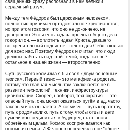
священники сразу распознали в нём великий
сердечный разум.
Между тем Фёдоров был церковным человеком,
полностью принимал ортодоксальное христианство,
но при этом говорил, что оно не докончено, не
довершено. Это и есть задача проекта общего дела,
говорил он, — воплотить идеал Христа, давшего
воскресительный подвиг не столько для Себя, сколько
для всех нас. Поэтому Фёдоров и считал, что люди
должны работать над этой темой, тогда как всё
остальное в нашей жизни — второстепенно.
Суть русского космизма я бы свёл к двум основным
тезисам. Первый тезис — это метафизика родства,
потому что главная мысль там заключается не в
развитии технологий, техники, инфраструктуры
цивилизации. Скорее, наоборот, технократия — это
опасный путь, она может оказаться путём в ад, часто
таковым и оказывается. А космизм — путь к братству,
путь к родомыслию, путь к тому, чтобы отцы и дети
сумели воссоединиться в будущем, стать вновь
обретённым целым. Космос воспринимается как
огромная семья. И Фёдоров определял своё "общее