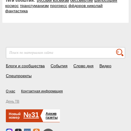
Теги события:
русский космизм
бессмертие
философия
космос
трансгуманизм
прогресс
фёдоров николай
фантастика
Блоги и сообщества
События
Слово дня
Видео
Спецпроекты
О нас
Контактная информация
День ТВ
№31
Архив
Новый
номер
газеты