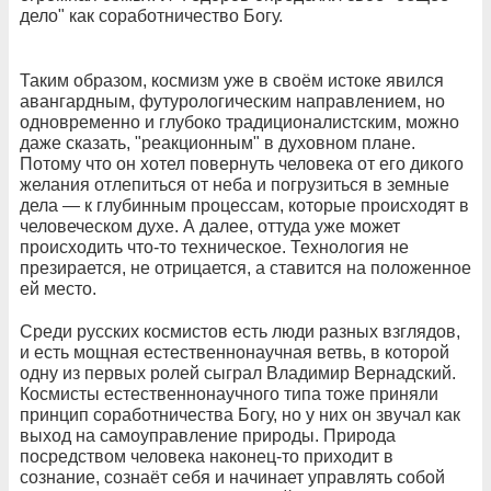
дело" как соработничество Богу.
Таким образом, космизм уже в своём истоке явился
авангардным, футурологическим направлением, но
одновременно и глубоко традиционалистским, можно
даже сказать, "реакционным" в духовном плане.
Потому что он хотел повернуть человека от его дикого
желания отлепиться от неба и погрузиться в земные
дела — к глубинным процессам, которые происходят в
человеческом духе. А далее, оттуда уже может
происходить что-то техническое. Технология не
презирается, не отрицается, а ставится на положенное
ей место.
Среди русских космистов есть люди разных взглядов,
и есть мощная естественнонаучная ветвь, в которой
одну из первых ролей сыграл Владимир Вернадский.
Космисты естественнонаучного типа тоже приняли
принцип соработничества Богу, но у них он звучал как
выход на самоуправление природы. Природа
посредством человека наконец-то приходит в
сознание, сознаёт себя и начинает управлять собой