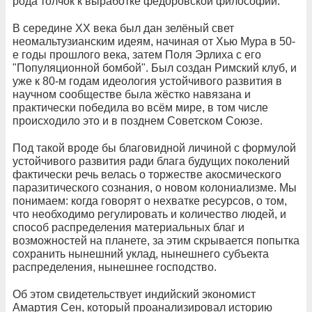
рода толчок к выработке фёдоровской философии.
В середине XX века был дан зелёный свет
неомальтузианским идеям, начиная от Хью Мура в 50-
е годы прошлого века, затем Поля Эрлиха с его
"Популяционной бомбой". Был создан Римский клуб, и
уже к 80-м годам идеология устойчивого развития в
научном сообществе была жёстко навязана и
практически победила во всём мире, в том числе
происходило это и в позднем Советском Союзе.
Под такой вроде бы благовидной личиной с формулой
устойчивого развития ради блага будущих поколений
фактически речь велась о торжестве акосмического
паразитического сознания, о новом колониализме. Мы
понимаем: когда говорят о нехватке ресурсов, о том,
что необходимо регулировать и количество людей, и
способ распределения материальных благ и
возможностей на планете, за этим скрывается попытка
сохранить нынешний уклад, нынешнего субъекта
распределения, нынешнее господство.
Об этом свидетельствует индийский экономист
Амартия Сен, который проанализировал историю