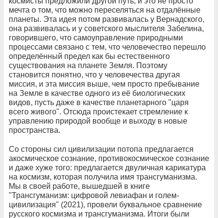
космисты предложили другой путь, и это не просто
мечта о том, что можно переселяться на отдалённые
планеты. Эта идея потом развивалась у Вернадского,
она развивалась и у советского мыслителя Забелина,
говорившего, что самоуправление природными
процессами связано с тем, что человечество перешло
определённый предел как бы естественного
существования на планете Земля. Поэтому
становится понятно, что у человечества другая
миссия, и эта миссия выше, чем просто пребывание
на Земле в качестве одного из её биологических
видов, пусть даже в качестве планетарного "царя
всего живого". Отсюда проистекает стремление к
управлению природой вообще и выходу в новые
пространства.
Со стороны сил цивилизации потопа предлагается
акосмическое сознание, противокосмическое сознание
и даже хуже того: предлагается двуличная карикатура
на космизм, которая получила имя трансгуманизма.
Мы в своей работе, вышедшей в книге
"Трансгуманизм: цифровой левиафан и голем-
цивилизация" (2021), провели буквальное сравнение
русского космизма и трансгуманизма. Итоги были