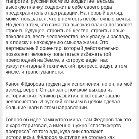
Напротив, русский космизм воздвигает весьма
высокую планку, содержит в себе своего рода
предохранитель от деградации. На первый взгляд,
может показаться, что в нём есть несбыточные мечты.
Но дело в том, что сама эта высокая планка позволяет
строить будущее, строить общество, строить новые
поколения, вести человечество не к упадку и распаду,
а к поиску и нахождению смысла жизни. Это
вертикальный ориентир, который действительно
позволяет человеку попытаться избежать той
преисподней на Земле, в которую ведёт нас
узкоутилитарный технический прогресс, ведут, в том
числе, и трансгуманисты.
Канон Фёдорова труден для исполнения, но он, на мой
взгляд, верен. Он связан с поиском выхода из
исторических тупиков развития, в которые зашло
человечество. И русский космизм в целом сделал
большие шаги в этом направлении.
Говоря об идее замкнутого мира, сам Фёдоров так это
и характеризовал, а именно: нужно "спасти жертв
прогресса" от того ада, куда они сползают
исторически. Фёдоров выступал не столько как