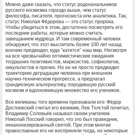
Можно даже сказать, что статус родоначальников
русского космизма гораздо выше, чем статус
философа, писателя, прогнозиста или аналитика. Так,
статус Николая Фёдорова — это статус пророка.
Чтобы убедиться в этом, достаточно посмотреть его
последние работы, которые можно считать
завещанием мудреца. И там современный человек
обнаружит, что этот мыслитель более 100 лет назад
воочию предвидел, куда "катится" наш мир. Несмотря
на все чрезвычайно оптимистические ожидания
тогдашних позитивистов, марксистов, софиологов,
оккультистов и прочих. Но он не просто предвидел
траекторию деградации человека при внешнем
научно-техническом прогрессе, а предлагал
грандиозную альтернативу, породившую русский
космизм и вдохновившую множество его учеников.
Все великаны того времени признавали его: Фёдор
Достоевский считал его великим, Лев Толстой почитал,
Владимир Соловьёв называл своим учителем.
Николай Лосский говорил, что это был праведник,
неканонизированный святой. При этом многие
православные его не восприняли тогда, но некоторые