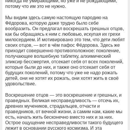
никогда не умирающими, но уже и не рождающими,
потому что им это не нужно.
Мы видим здесь самую настоящую пародию на
Фёдорова, которую даже трудно было себе
вообразить. Он предлагал воскрешать грешных отцов,
как бы обращаясь к ним с любовью, искупая их грехи
милосердием. И мотивировано это тем, что дети любят
своих отцов, — вот в чём пафос Фёдорова. Здесь же
приходит совершенно противоположное: поколение,
получающее волшебную таблетку, алхимический
эликсир бессмертия, отсекает себя от всех поколений,
которые были до них, и также оно отсекает себя от
будущих поколений, потому что уже не надо рожать
детей, они не хотят их рожать, они хотят жить в своё
удовольствие.
Воскрешение отцов — это воскрешение и грешных, и
праведных. Великая несправедливость — отсечь их,
древних мучеников, страдальцев, отчасти и
праведников, от вечной жизни, а самим нам, какие мы
есть, начать жить бесконечно вместо них и за них.
Острое ощущение несправедливости такого будущего
лежит в основании русского космизма. И эта