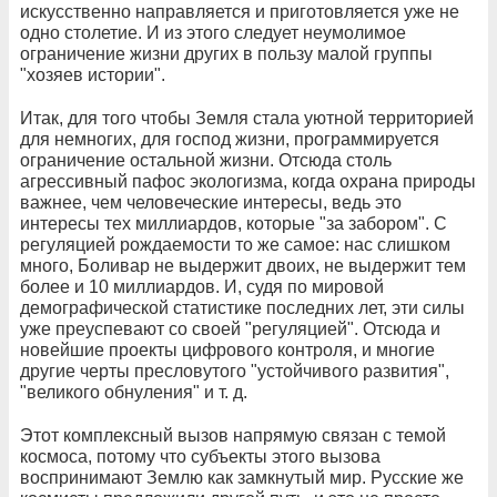
искусственно направляется и приготовляется уже не
одно столетие. И из этого следует неумолимое
ограничение жизни других в пользу малой группы
"хозяев истории".
Итак, для того чтобы Земля стала уютной территорией
для немногих, для господ жизни, программируется
ограничение остальной жизни. Отсюда столь
агрессивный пафос экологизма, когда охрана природы
важнее, чем человеческие интересы, ведь это
интересы тех миллиардов, которые "за забором". С
регуляцией рождаемости то же самое: нас слишком
много, Боливар не выдержит двоих, не выдержит тем
более и 10 миллиардов. И, судя по мировой
демографической статистике последних лет, эти силы
уже преуспевают со своей "регуляцией". Отсюда и
новейшие проекты цифрового контроля, и многие
другие черты пресловутого "устойчивого развития",
"великого обнуления" и т. д.
Этот комплексный вызов напрямую связан с темой
космоса, потому что субъекты этого вызова
воспринимают Землю как замкнутый мир. Русские же