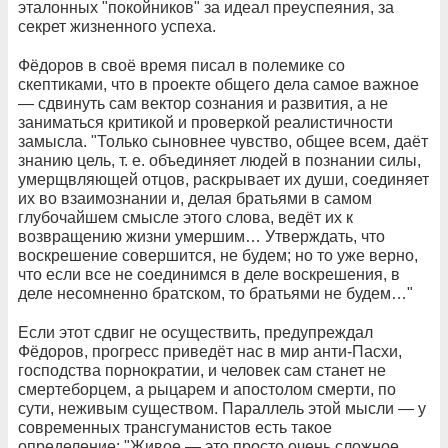
эталонных "покойников" за идеал преуспеяния, за
секрет жизненного успеха.
Фёдоров в своё время писал в полемике со
скептиками, что в проекте общего дела самое важное
— сдвинуть сам вектор сознания и развития, а не
заниматься критикой и проверкой реалистичности
замысла. "Только сыновнее чувство, общее всем, даёт
знанию цель, т. е. объединяет людей в познании силы,
умерщвляющей отцов, раскрывает их души, соединяет
их во взаимознании и, делая братьями в самом
глубочайшем смысле этого слова, ведёт их к
возвращению жизни умершим… Утверждать, что
воскрешение совершится, не будем; но то уже верно,
что если все не соединимся в деле воскрешения, в
деле несомненно братском, то братьями не будем…"
Если этот сдвиг не осуществить, предупреждал
Фёдоров, прогресс приведёт нас в мир анти-Пасхи,
господства порнократии, и человек сам станет не
смертеборцем, а рыцарем и апостолом смерти, по
сути, неживым существом. Параллель этой мысли — у
современных трансгуманистов есть такое
определение: "Живое — это просто очень сложное