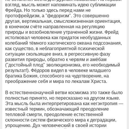
взгляд, мысль может напоминать идею сублимации
Фрейда. Но только здесь перед нами не
протофрейдизм, а "федоризм". Это совершенно
другая, вертикальная, смысложизненная ориентация,
в конечном счёте направленная на регуляцию
природы и возобновление утраченной жизни. Фрейд
истолковал человека как придаток необузданных
колебаний тёмного хаотического океана подсознания,
как существо, в неблагоприятной психической
ситуации скользящее вниз, в регрессивную фазу
развития природы, обратно к червям и амёбам
("достойный плод" эволюционизма, его необходимый
результат!). Фёдоров видел в человеке младшего
братика Божия, способного на чудотворение, на
преображение себя и мира по лекалам Христа.
В естественнонаучной ветви космизма это также было
полностью принято, но пересказано на другом языке.
Эта мысль была интерпретирована как негэнтропия —
известный термин, обозначающий преодоление
тепловой смерти, преодоление естественной
склонности систем физического мира к деградации,
упрощению. Дух человеческий в своей истории