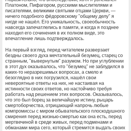
Платоном, Пифагором, русскими мыслителями и
писателями, великими святыми отцами Церкви, —
ничего подобного фёдоровскому "общему делу" я
нигде не нашёл. Его уникальность, своеобычность
навсегда запечатлелись в памяти, и когда я позднее
находил его сочинения в их полном виде, это
впечатление лишь подтверждалось.
На первый взгляд, перед читателем разверзает
бездны своего духа мечтательный безумец, старец со
странным, "вывернутым" разумом. Но при углублении
в этот дух оказывалось, что "безумец" не заблудился в
каких-то неразрешимых вопросах, а смело и
безоглядно в них погрузился, нашёл свои
невероятные ответы на них, не настаивая на
истинности своих ответов, но настойчиво требуя
работать над решением этих вопросов. Оказывалось,
что это был борец за величайшую истину, рыцарь
смертоборчества, отрицающий напрочь любые
компромиссы с миром обывательского плоскодушного
смирения перед жизнью-смертью как она есть, перед
мертвечиной в среде живых, перед подменами и
обманами мира сего, который стремится выдать своих