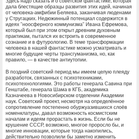
Здесь надо сказать и о советской фантастике, которая
дала блестящие образцы развития этих идей, начиная
от человека-амфибии Беляева, заканчивая люденами
у Стругацких. Недюжинный потенциал содержится в
идеях "ноосферного коммунизма" Ивана Ефремова,
который был при этом открыт древним духовным
практикам, пытался их встроить в современное
сознание и в футурологию. В теме трансформации
человека в нашей фантастике можно усматривать и
многие будущие черты трансгуманизма, но, как
правило, — в качестве антиутопии.
В поздний советский период мы имеем целую плеяду
разработок, связанных с психотехниками,
психотехнологиями. Это работы генерала Савина при
Генштабе, генерала Шама в КГБ, академика
Казначеева в Новосибирском отделении Академии
наук. Советский проект, несмотря на определённое
сопротивление постепенно обуржуазившихся слоёв
номенклатуры, давал возможность космистским
началам и идеям прорастать в жизнь. Если бы не
крушение СССР, возможно, многое проросло бы, и
многие инновации, которые тогда накопились,
действительно позволили бы заметно изменить