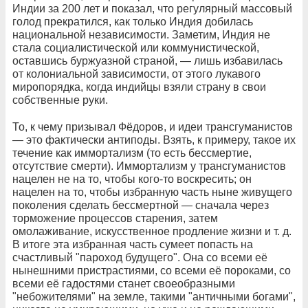
Индии за 200 лет и показал, что регулярный массовый
голод прекратился, как только Индия добилась
национальной независимости. Заметим, Индия не
стала социалистической или коммунистической,
оставшись буржуазной страной, — лишь избавилась
от колониальной зависимости, от этого лукавого
миропорядка, когда индийцы взяли страну в свои
собственные руки.
То, к чему призывал Фёдоров, и идеи трансгуманистов
— это фактически антиподы. Взять, к примеру, такое их
течение как иммортализм (то есть бессмертие,
отсутствие смерти). Иммортализм у трансгуманистов
нацелен не на то, чтобы кого-то воскресить; он
нацелен на то, чтобы избранную часть ныне живущего
поколения сделать бессмертной — сначала через
торможение процессов старения, затем
омолаживание, искусственное продление жизни и т. д.
В итоге эта избранная часть сумеет попасть на
счастливый "пароход будущего". Она со всеми её
нынешними пристрастиями, со всеми её пороками, со
всеми её гадостями станет своеобразными
"небожителями" на земле, такими "античными богами",