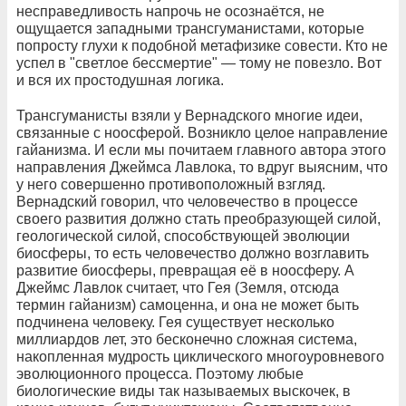
несправедливость напрочь не осознаётся, не
ощущается западными трансгуманистами, которые
попросту глухи к подобной метафизике совести. Кто не
успел в "светлое бессмертие" — тому не повезло. Вот
и вся их простодушная логика.
Трансгуманисты взяли у Вернадского многие идеи,
связанные с ноосферой. Возникло целое направление
гайанизма. И если мы почитаем главного автора этого
направления Джеймса Лавлока, то вдруг выясним, что
у него совершенно противоположный взгляд.
Вернадский говорил, что человечество в процессе
своего развития должно стать преобразующей силой,
геологической силой, способствующей эволюции
биосферы, то есть человечество должно возглавить
развитие биосферы, превращая её в ноосферу. А
Джеймс Лавлок считает, что Гея (Земля, отсюда
термин гайанизм) самоценна, и она не может быть
подчинена человеку. Гея существует несколько
миллиардов лет, это бесконечно сложная система,
накопленная мудрость циклического многоуровневого
эволюционного процесса. Поэтому любые
биологические виды так называемых выскочек, в