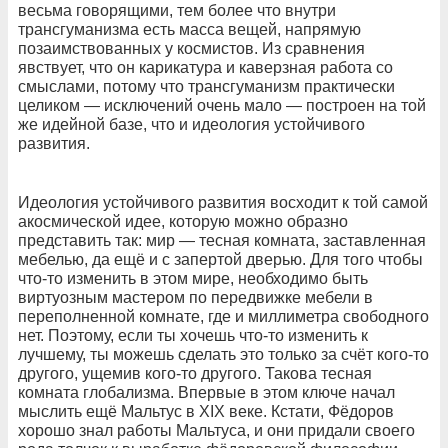
весьма говорящими, тем более что внутри
трансгуманизма есть масса вещей, напрямую
позаимствованных у космистов. Из сравнения
явствует, что он карикатура и каверзная работа со
смыслами, потому что трансгуманизм практически
целиком — исключений очень мало — построен на той
же идейной базе, что и идеология устойчивого
развития.
Идеология устойчивого развития восходит к той самой
акосмической идее, которую можно образно
представить так: мир — тесная комната, заставленная
мебелью, да ещё и с запертой дверью. Для того чтобы
что-то изменить в этом мире, необходимо быть
виртуозным мастером по передвижке мебели в
переполненной комнате, где и миллиметра свободного
нет. Поэтому, если ты хочешь что-то изменить к
лучшему, ты можешь сделать это только за счёт кого-то
другого, ущемив кого-то другого. Такова тесная
комната глобализма. Впервые в этом ключе начал
мыслить ещё Мальтус в XIX веке. Кстати, Фёдоров
хорошо знал работы Мальтуса, и они придали своего