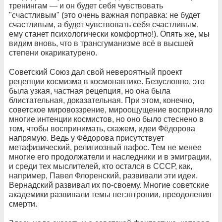
тренингам — и он будет себя чувствовать
"счастливым" (это очень важная поправка: не будет
счастливым, а будет чувствовать себя счастливым,
ему станет психологически комфортно!). Опять же, мы
видим вновь, что в трансгуманизме всё в высшей
степени окарикатурено.
Советский Союз дал свой невероятный проект
рецепции космизма в космонавтике. Безусловно, это
была узкая, частная рецепция, но она была
блистательная, доказательная. При этом, конечно,
советское мировоззрение, мироощущение восприняло
многие интенции космистов, но оно было стеснено в
том, чтобы воспринимать, скажем, идеи Фёдорова
напрямую. Ведь у Фёдорова присутствует
метафизический, религиозный пафос. Тем не менее
многие его продолжатели и наследники и в эмиграции,
и среди тех мыслителей, кто остался в СССР, как,
например, Павел Флоренский, развивали эти идеи.
Вернадский развивал их по-своему. Многие советские
академики развивали темы негэнтропии, преодоления
смерти.