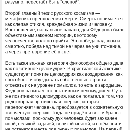
разумно, перестаёт быть "слепой".
Второй главный тезис русского космизма —
метафизика преодоления смерти. Смерть понимается
как слепая стихия, враждебная жизни и человеку.
Воскрешение, пасхальное начало, для Фёдорова было
объективным законом истории, к которому
человечество должно прийти. Это победа над злом и
смертью, победа над тьмой не через её уничтожение,
а через претворение её в свет.
Есть такая важная категория философии общего дела,
как позитивное целомудрие. В христианской аскетике
существует понятие целомудрия как воздержания, как
способности обуздывать собственные страсти,
отсекать их на уровне помыслов, то есть в зародыше.
Фёдоров называл это негативным целомудрием. Суть
же позитивного целомудрия, как он полагал, в том, что
родотворная эротическая энергия, которая
переполняет человека, преобразуется в сознательную
творческую энергию. Тогда не придётся вести брань с
помыслами, поскольку дух человека будет захвачен
иной, великой задачей, великой мечтой, и в нём почти
не останется места для дурных помыслов. На первый