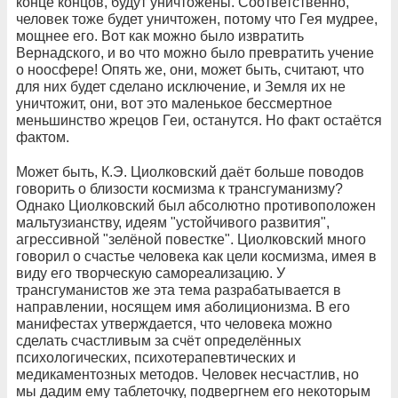
конце концов, будут уничтожены. Соответственно,
человек тоже будет уничтожен, потому что Гея мудрее,
мощнее его. Вот как можно было извратить
Вернадского, и во что можно было превратить учение
о ноосфере! Опять же, они, может быть, считают, что
для них будет сделано исключение, и Земля их не
уничтожит, они, вот это маленькое бессмертное
меньшинство жрецов Геи, останутся. Но факт остаётся
фактом.
Может быть, К.Э. Циолковский даёт больше поводов
говорить о близости космизма к трансгуманизму?
Однако Циолковский был абсолютно противоположен
мальтузианству, идеям "устойчивого развития",
агрессивной "зелёной повестке". Циолковский много
говорил о счастье человека как цели космизма, имея в
виду его творческую самореализацию. У
трансгуманистов же эта тема разрабатывается в
направлении, носящем имя аболиционизма. В его
манифестах утверждается, что человека можно
сделать счастливым за счёт определённых
психологических, психотерапевтических и
медикаментозных методов. Человек несчастлив, но
мы дадим ему таблеточку, подвергнем его некоторым