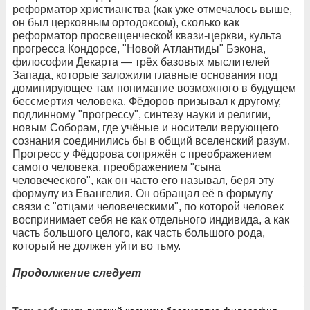
реформатор христианства (как уже отмечалось выше,
он был церковным ортодоксом), сколько как
реформатор просвещенческой квази-церкви, культа
прогресса Кондорсе, "Новой Атлантиды" Бэкона,
философии Декарта — трёх базовых мыслителей
Запада, которые заложили главные основания под
доминирующее там понимание возможного в будущем
бессмертия человека. Фёдоров призывал к другому,
подлинному "прогрессу", синтезу науки и религии,
новым Соборам, где учёные и носители верующего
сознания соединились бы в общий вселенский разум.
Прогресс у Фёдорова сопряжён с преображением
самого человека, преображением "сына
человеческого", как он часто его называл, беря эту
формулу из Евангелия. Он обращал её в формулу
связи с "отцами человеческими", по которой человек
воспринимает себя не как отдельного индивида, а как
часть большого целого, как часть большого рода,
который не должен уйти во тьму.
Продолжение следует