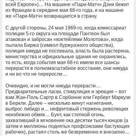
всей Европе»)… На машине «Пари-Матч» Дэни бежит
из Франции в середине мая 68-го года, и на машине
же «Пари-Матч» возвращается в страну.
С другой стороны, 24 мая 1969-го, когда комиссариат
полиции 5-го округа на площади Пантеон был
атакован и забросан «коктейлями Молотова», когда
пылала Биржа (символ буржуазного общества),
полиция никуда не поспевала, власть была растеряна,
министерства и официальные здания не охранялись,
то есть, когда события мая 68-го имели все шансы
перерасти в полномасштабное восстание, они никуда
и ни во что не переросли…
Очевидно, и не могли никуда перерасти…
Предварительные ласки, стимуляция и эрекция – вот
вам Жан-Поль Сартр в Сорбонне или Герберт Маркузе
в Беркли. Далее – несколько минут нагнетания,
выброс либидо и… нефритовый стержень революции
неизбежно обмяк… Бунт, как степной огонь,
захвативший в мгновение ока десятки тысяч юнцов (а
затем и миллионы поднятых профсоюзами бастующих
рабочих), растаял столь же безвременно и внезапно…