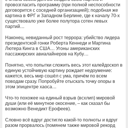
провозгласить программу (при полной неспособности
договорится с соседней организацией); подобная же
картина в ФРГ и Западном Берлине, где к началу 70-х
существовало уже более полутора сотен левых
партий…
Наконец, невиданный рост террора: убийство лидера
президентской гонки Роберта Кеннеди и Мартина
Лютера Кинга в США… Угоны американских
пассажирских авиалайнеров на Кубу…
Понятно, что попытки сложить весь этот калейдоскоп в
единую устойчивую картину рождает недоумение:
кажется, весь мир сошёл с ума, причём по всем
поводам сразу. Попробуйте отыскать точку опоры в
этом эпицентре хаоса…
Что-то похожее на единый взрыв (всхлип) мировой
души (или её минутное окосение, – как сказал бы
возможно Венедикт Ерофеев).
Словно всё вдруг достигло какой-то полноты и вдруг
разом прорвалось (помянем также мировой рекорд