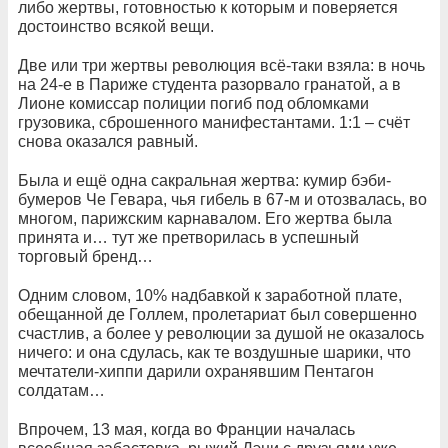
либо жертвы, готовностью к которым и поверяется
достоинство всякой вещи.
Две или три жертвы революция всё-таки взяла: в ночь
на 24-е в Париже студента разорвало гранатой, а в
Лионе комиссар полиции погиб под обломками
грузовика, сброшенного манифестантами. 1:1 – счёт
снова оказался равный.
Была и ещё одна сакральная жертва: кумир бэби-
бумеров Че Гевара, чья гибель в 67-м и отозвалась, во
многом, парижским карнавалом. Его жертва была
принята и… тут же претворилась в успешный
торговый бренд…
Одним словом, 10% надбавкой к заработной плате,
обещанной де Голлем, пролетариат был совершенно
счастлив, а более у революции за душой не оказалось
ничего: и она сдулась, как те воздушные шарики, что
мечтатели-хиппи дарили охранявшим Пентагон
солдатам…
Впрочем, 13 мая, когда во Франции началась