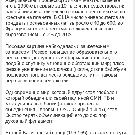
Американский профессор Уильям МакНил замечает,
что в 1960-е впервые за 10 тысяч лет существования
нашей цивилизации число горожан превысило число
крестьян на планете. В США число университетов за
тридцать послевоенных лет выросло с 40 до 600, во
Франции за то же время число людей с высшим
образованием – с 3% до 20%.
Похожая картина наблюдалась и за железным
занавесом. Резкое повышение образовательного
ценза плюс доступность информации (поп-хит,
подобно спутнику мгновенно облетающий мир) плюс
резкое увеличение молодежи (последствие бэбибума,
послевоенного всплеска рождаемости) — таковы
первые условия революции.
Одновременно мир, который вдруг стал глобален,
который объединили своей паутиной СМИ, ТВ и
международные банки (а также процессы
объединения Европы: ЕОУС, Общий рынок), стал
быстро терять объединяющий его до сих пор
духовный фундамент.
Второй Ватиканский собор (1962-65) оказался по сути