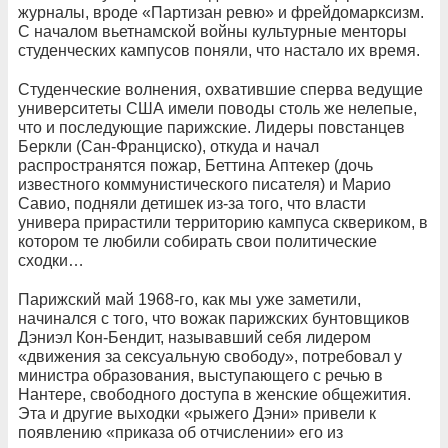
журналы, вроде «Партизан ревю» и фрейдомарксизм.
С началом вьетнамской войны культурные менторы
студенческих кампусов поняли, что настало их время.
Студенческие волнения, охватившие сперва ведущие
университеты США имели поводы столь же нелепые,
что и последующие парижские. Лидеры повстанцев
Беркли (Сан-Франциско), откуда и начал
распространятся пожар, Беттина Аптекер (дочь
известного коммунистического писателя) и Марио
Савио, подняли детишек из-за того, что власти
универа прирастили территорию кампуса сквериком, в
котором те любили собирать свои политические
сходки…
Парижский май 1968-го, как мы уже заметили,
начинался с того, что вожак парижских бунтовщиков
Дэниэл Кон-Бендит, называвший себя лидером
«движения за сексуальную свободу», потребовал у
министра образования, выступающего с речью в
Нантере, свободного доступа в женские общежития.
Эта и другие выходки «рыжего Дэни» привели к
появлению «приказа об отчислении» его из