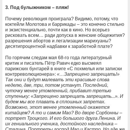
3. Под булыжником – пляж!
Почему революция проиграла? Видимо, потому, что
коктейли Молотова и баррикады – это конечно стильно
и экзистенциально, почти как в кино. Но всерьез
рисковать всем… ради допуска в женские общежития?
разрешения абортов и легализации марихуаны?
десятипроцентной надбавки к заработной плате?
По горячим следам мая 68-го года литературный
критик и писатель Пётр Равич едко высмеял
парижских бунтарей в книге «С похмелья или записки
контрреволюционера»:
«…Запрещено запрещать!»
Так они и будут малевать эти красивые слова
неделю, две, три, потом устанут. Последний,
чуточку менее утомленный, прибавит третью
ступеньку: «Запрещено запрещать запрещать...». И
будем мы все плавать в сплошных запретах.
Возможно, этот менее утомленный окажется
китайцем? А то и самим Мао? Во дворе Сорбонны –
портрет Троцкого. И его большого друга Ленина. И
их гениального ученика, достойного наследника –
Сталина. Портреты господ Мао и Кастро. Но где же