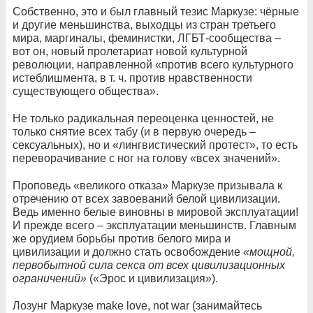
Собственно, это и был главный тезис Маркузе: чёрные
и другие меньшинства, выходцы из стран третьего
мира, маргиналы, феминистки, ЛГБТ-сообщества –
вот он, новый пролетариат новой культурной
революции, направленной «против всего культурного
истеблишмента, в т. ч. против нравственности
существующего общества».
Не только радикальная переоценка ценностей, не
только снятие всех табу (и в первую очередь –
сексуальных), но и «лингвистический протест», то есть
переворачивание с ног на голову «всех значений».
Проповедь «великого отказа» Маркузе призывала к
отречению от всех завоеваний белой цивилизации.
Ведь именно белые виновны в мировой эксплуатации!
И прежде всего – эксплуатации меньшинств. Главным
же орудием борьбы против белого мира и
цивилизации и должно стать освобождение
«мощной,
первобытной сила секса от всех цивилизационных
ограничений»
(«Эрос и цивилизация»).
Лозунг Маркузе make love, not war (занимайтесь