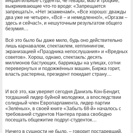
инфантильные студенты, че гевары, мао и троцкие,
выкрикивающие что-то вроде: «Запрещается
запрещать!», «Нет экзаменам!», «Все хорошо: дважды
два уже не четыре», «Всё – и немедленно!», «Оргазм –
здесь и сейчас!», и нешуточным результатом общего
безумия…
Всё это было бы даже мило, будь оно действительно
лишь карнавалом, спектаклем, хеппинингом,
экранизацией «Праздника непослушания» и «Вредных
советов». Хорош, однако, спектакль: десять
миллионов бастующих, баррикады на улицах, сотни
перевернутых и подожжённых машин, Биржа горит,
власть растеряна, президент покидает страну…
И всё это, как уверяет сегодня Даниэль Кон-Бендит,
тогдашний лидер буйной молодежи, а впоследствии
солидный член Европарламента, лидер партии
«Зелёных», в своей книге «Забыть 68-й» началось с
требований студентов Нантера права свободно
посещать общежитие подруг-студенток…
Ничего в сущности не было, – говорит постаревший,