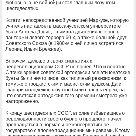
любовью, а не войной) и стал главным лозунгом
шестидесятых.
Кстати, непосредственной ученицей Маркузе, которую
учитель наставлял в массачусетском университете
была Анжела Дэвис, – символ движения «Чёрных
пантер» и левого террора 60-х, а также большой друг
Советского Союза (в 1980-м с ней лично встретился
Леонид Ильич Брежнев).
Впрочем, дальше в своих симпатиях к
неореволюционерам СССР не пошел. Что и понятно.
С точки зрения советской ортодоксии все эти юнатские
бунты были ничто иное, как типичный ревизионизм, к
тому же с троцкистским и маоистским душком. Да и
главари молодежных бунтов были сплошь евреи, на
что советская ортодоксия того времени смотрела уже
настороженно.
К концу шестидесятых СССР, вполне избавившись от
революционности своего бурного прошлого, начал
превращаться в нормальное консервативное
государство с вполне традиционными нравами. К тому