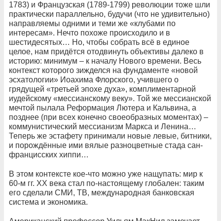
1783) и Французская (1789-1799) революции тоже шли
практически параллельно, будучи (что не удивительно)
направляемы одними и теми же «клубами по
интересам». Нечто похоже происходило и в
шестидесятых… Но, чтобы собрать всё в единое
целое, нам придётся отодвинуть объективы далеко в
историю: минимум – к началу Нового времени. Весь
контекст которого зижделся на фундаменте «новой
эсхатологии» Иоахима Флорского, учившего о
грядущей «третьей эпохе духа», комплиментарной
иудейскому «мессианскому веку». Той же мессианской
мечтой пылала Реформация Лютера и Кальвина, а
позднее (при всех конечно своеобразных моментах) –
коммунистический мессианизм Маркса и Ленина…
Теперь же эстафету принимали новые левые, битники,
и порождённые ими вялые разноцветные стада сан-
францисских хиппи…
В этом контексте кое-что можно уже нащупать: мир к
60-м гг. ХХ века стал по-настоящему глобален: таким
его сделали СМИ, ТВ, международная банковская
система и экономика.