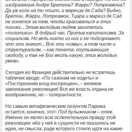
изображения Андре Бретона? Жарри? Лотреамона?
Да уж коли на то пошло, и маркиза де Сада? Видно,
Бретон, Жарри, Лотреамон, Тцара и маркиз де Сад
не гонятся за тем, чтобы красоваться в этих
покоях... Этим молодым людям захотелось
«политики». В добрый час. Против капитализма. За
социализм. Но ведь никто из них и не подозревает,
что это значит... Все эти «измы», в том числе и
структурализм, – как тенета, опутывающие
свободу, и так не Бог весть какую, этих молодых
умов».
Сегодня во Франции действительно не встретишь
табличек вроде: «По газонам не ходить» и
«Посторонним вход воспрещен», – великое
завоевание революции! Вся же власть отдана не
воображению, но – толерантности.
Но самым метафизическим лозунгом Парижа
остается, конечно, этот:
Под булыжником – пляж
.
Именно он являл всю ослепительную правду этой
революции: ибо у неё в сущности не оказалось ни
идеи, ни смысла, ради которого стоило идти на какие-