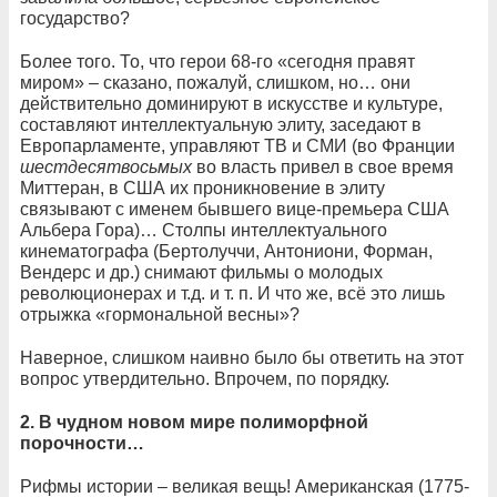
государство?
Более того. То, что герои 68-го «сегодня правят
миром» – сказано, пожалуй, слишком, но… они
действительно доминируют в искусстве и культуре,
составляют интеллектуальную элиту, заседают в
Европарламенте, управляют ТВ и СМИ (во Франции
шестдесятвосьмых
во власть привел в свое время
Миттеран, в США их проникновение в элиту
связывают с именем бывшего вице-премьера США
Альбера Гора)… Столпы интеллектуального
кинематографа (Бертолуччи, Антониони, Форман,
Вендерс и др.) снимают фильмы о молодых
революционерах и т.д. и т. п. И что же, всё это лишь
отрыжка «гормональной весны»?
Наверное, слишком наивно было бы ответить на этот
вопрос утвердительно. Впрочем, по порядку.
2. В чудном новом мире полиморфной
порочности…
Рифмы истории – великая вещь! Американская (1775-