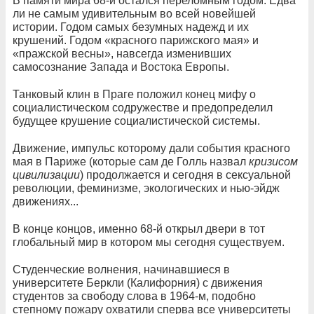
В памяти мира 68-й остался переломным годом. Едва
ли не самым удивительным во всей новейшей
истории. Годом самых безумных надежд и их
крушений. Годом «красного парижского мая» и
«пражской весны», навсегда изменивших
самосознание Запада и Востока Европы.
Танковый клин в Праге положил конец мифу о
социалистическом содружестве и предопределил
будущее крушение социалистической системы.
Движение, импульс которому дали события красного
мая в Париже (которые сам де Голль назвал
кризисом
цивилизации
) продолжается и сегодня в сексуальной
революции, феминизме, экологических и нью-эйдж
движениях...
В конце концов, именно 68-й открыл двери в тот
глобальный мир в котором мы сегодня существуем.
Студенческие волнения, начинавшиеся в
университете Беркли (Калифорния) с движения
студентов за свободу слова в 1964-м, подобно
степному пожару охватили сперва все университеты