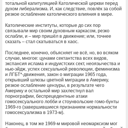
тотальной капитуляцией Католической церкви перед
духом либерализма. И, как следствие, повлёк за собой
резкое ослабление католического влияния в мире.
Католические институты, которые до сих пор
связывали мир своим духовным каркасом, резко
ослабли, и – мир пришёл в движение; или, точнее
сказать – стал скатываться в хаос.
Последнее, конечно, объясняет не всё, но, во всяком
случае, многое: цунами сектантства всех видов,
экспансия ислама и индуистских сект, неоязычества и
нью-эйдж, успех сексуальной революции, феминизма
и ЛГБТ*-движения, закон о миграции 1965 года,
открывший шлюзы цветной миграции в Америку,
резкое ослабление цензуры, в результате чего
Америку и остальной мир захлестнул вал
порнографии, беспрецедентные атаки
гомосексуального лобби и стоунвольские гомо-бунты
1969-го (завершившиеся признанием нормальности
гомосексуализма в 1973-м).
Наконец, в том же 1969-м мировой неомарксизм мог