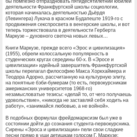
бы помпезно отпраздновать пятидесятилетний юбилей
деятельности Франкфуртской школы социологии,
которая начиналась деятельностью Дьёрдя
(Левингера) Лукача в красном Будапеште 1919-го с
продвижения секспросвета в венгерские школы, и вот
теперь торжествовала в деятельности Герберта
Маркузе – духовного светоча новых левых…
Книги Маркузе, прежде всего «Эрос и цивилизация»
(1955), обрели колоссальную популярность в
студенческих кругах середины 60-х. В «Эросе и
цивилизации» идейный завершитель Франкфуртской
школы перелагал философию Макса Хоркхаймера и
Теодора Адорно, рассчитанную на культурную элиту,
на понятные бэби-бумерам (то есть, первокурсникам
американских университетов 1968-го)
незамысловатые тезисы: «делай то, от чего получаешь
удовольствие», «никогда не заставляй себя ходить на
работу», «занимайся любовью, а не войной».
В подобных формулах фрейдомарксизм был уже в
состоянии дойти до сознания студента-первокурсника.
Сирены «Эроса и цивилизации» пели свои сладкие
песни прямо в уши детишкам голосом Г. Маркузе: