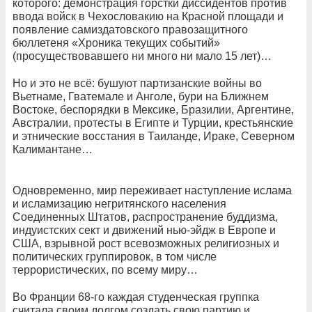
которого: демонстрация горстки диссидентов против
ввода войск в Чехословакию на Красной площади и
появление самиздатовского правозащитного
бюллетеня «Хроника текущих событий»
(просуществовавшего ни много ни мало 15 лет)…
Но и это не всё: бушуют партизанские войны во
Вьетнаме, Гватемале и Анголе, бури на Ближнем
Востоке, беспорядки в Мексике, Бразилии, Аргентине,
Австралии, протесты в Египте и Турции, крестьянские
и этнические восстания в Таиланде, Ираке, Северном
Калимантане…
Одновременно, мир переживает наступление ислама
и исламизацию негритянского населения
Соединенных Штатов, распространение буддизма,
индуистских сект и движений нью-эйдж в Европе и
США, взрывной рост всевозможных религиозных и
политических группировок, в том числе
террористических, по всему миру…
Во Франции 68-го каждая студенческая группка
считала своим долгом создать свою партию и