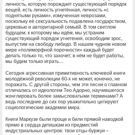
личность, которую порождает существующий порядок
вещей, есть личность угнетённая, личность «с
поднятыми руками», измученная неврозами,
поскольку её сексуальность подавлена государством,
церковью и авторитарной семьёй. В том светлом
будущем, к которому мы идём, мы устраним
существующий порядок угнетения, освободим эрос,
выпустим на свободу либидо. В нашем чудном новом
мире «полиморфной порочности» каждый будет
делать только то, что захочет; в нём не будет работы,
мы будем только играть…
Сегодня агрессивная примитивность ключевой книги
молодёжной революции 60-х не может, конечно, не
поражать. С другой стороны, чем эти песни о главном
отличались от идеологем Тео Адорно, научившегося
жонглировать более замысловатыми терминами? А
ведь последние до сих пор уважительно цитируют
социологические академии мира.
Книги Маркузе были проще и били прямой наводкой
прямо в сердца детишкам из предместий
индустриальных центров: твои отцы-буржуи –