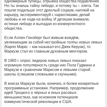
одномерные тупицы, отрыжка общества подавления.
Но ты знаешь тайну либидо, и потому ты – элита. Так
пошли подальше этот дряхлый социум, наплюй на
карьеру, экспериментируй с наркотиками, делай
любовь и не ходи на войну. И детишки внимали,
истекая либидо и выпадая из конвергентного
общества.
Если Аллен Гинзберг был живым вождём,
увлекающим за собой нестройные толпы новых левых
(Карло Маркс – как называл его Джек Керуак), то
Маркузе стал их главным духовным ментором.
В 1965 г. опрос лидеров новых левых показал
огромную популярность среди них Пола Гудмана и
Маркузе в сравнении Марксом и левыми старой
школы (слишком сложными и скучными).
В книгах Маркузе были, конечно, и более конкретные
программные установки. Например, продолжение
идей Троцкого о чёрных и иных расовых
меньшинствах, как основном потенциале
коммунистической революции в США.