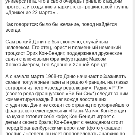
университета, что в свою очередь привело к акциям
протеста и созданию анархистско-троцкистской группы
«Движение 22 марта»…
Как говорится: было бы желание, повод найдётся
всегда.
Сам рыжий Дэни не был, конечно, случайным
человеком. Его отец, юрист и пламенный немецкий
троцкист Эрих Кон-Бендит, поддерживал дружеские
связи с ключевыми франкфуртцами: Максом
Хоркхаймером, Тео Адорно и Ханной Арендт…
А с начала марта 1968-го Дэню начинают обхаживать
самые популярные газеты и радио Франции, на глазах
сотворяя из него «звезду революции». Радио «РТЛ»
(своего рода французское «Би-Би-Си»*) следит за ним,
комментируя каждый шаг вождя восставших
студентов. Дэни не сходит со страниц популярнейшего
францзского еженедельник «Пари-Матч»: Кон-Бендит
на кухне готовит себе кофе; Кон-Бендит играет с
детьми своего брата; Кон-Бендит с чемоданом стоит
перед Бранденбургскими воротами (фото украшает
подпись: «теперь он идет проповедовать анархию по