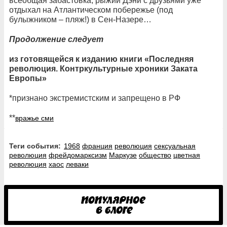
всеобщая забастовка, рыжий Дэни с друзьями уже
отдыхал на Атлантическом побережье (под
булыжником – пляж!) в Сен-Назере…
Продолжение следует
из готовящейся к изданию книги «Последняя
революция. Контркультурные хроники Заката
Европы»
*признано экстремистским и запрещено в РФ
**
вражье сми
Теги события:
1968
франция
революция
сексуальная
революция
фрейдомарксизм
Маркузе
общество
цветная
революция
хаос
леваки