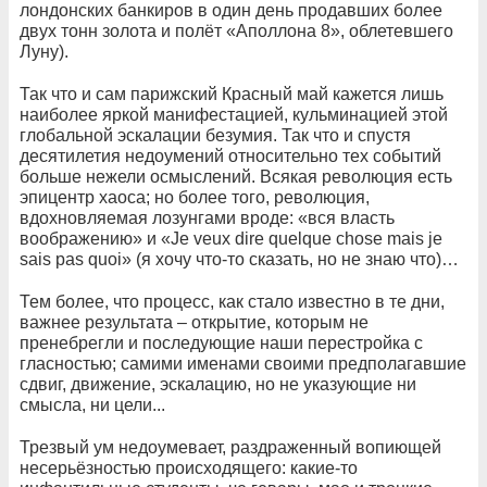
лондонских банкиров в один день продавших более
двух тонн золота и полёт «Аполлона 8», облетевшего
Луну).
Так что и сам парижский Красный май кажется лишь
наиболее яркой манифестацией, кульминацией этой
глобальной эскалации безумия. Так что и спустя
десятилетия недоумений относительно тех событий
больше нежели осмыслений. Всякая революция есть
эпицентр хаоса; но более того, революция,
вдохновляемая лозунгами вроде: «вся власть
воображению» и «Je veux dire quelque chose mais je
sais pas quoi» (я хочу что-то сказать, но не знаю что)…
Тем более, что процесс, как стало известно в те дни,
важнее результата – открытие, которым не
пренебрегли и последующие наши перестройка с
гласностью; самими именами своими предполагавшие
сдвиг, движение, эскалацию, но не указующие ни
смысла, ни цели...
Трезвый ум недоумевает, раздраженный вопиющей
несерьёзностью происходящего: какие-то