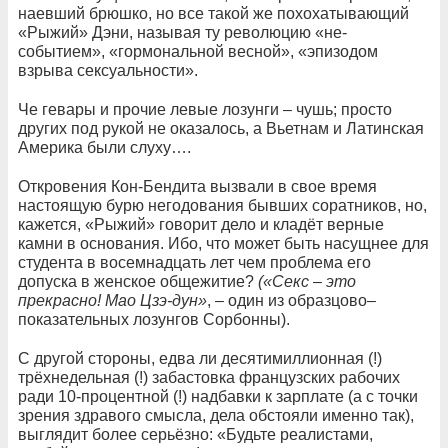
наевший брюшко, но все такой же похохатывающий
«Рыжий» Дэни, называя ту революцию «не-
событием», «гормональной весной», «эпизодом
взрыва сексуальности».
Че гевары и прочие левые лозунги – чушь; просто
других под рукой не оказалось, а Вьетнам и Латинская
Америка были слуху….
Откровения Кон-Бендита вызвали в свое время
настоящую бурю негодования бывших соратников, но,
кажется, «Рыжий» говорит дело и кладёт верные
камни в основания. Ибо, что может быть насущнее для
студента в восемнадцать лет чем проблема его
допуска в женское общежитие?
(«Секс – это
прекрасно! Мао Цзэ-дун»
, – один из образцово–
показательных лозунгов Сорбонны).
С другой стороны, едва ли десятимиллионная (!)
трёхнедельная (!) забастовка французских рабочих
ради 10-процентной (!) надбавки к зарплате (а с точки
зрения здравого смысла, дела обстояли именно так),
выглядит более серьёзно: «Будьте реалистами,