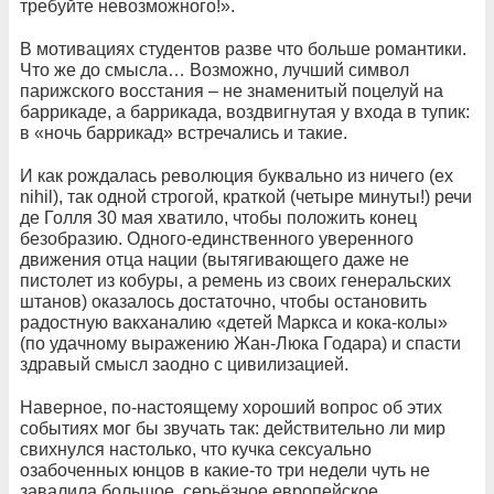
требуйте невозможного!».
В мотивациях студентов разве что больше романтики.
Что же до смысла… Возможно, лучший символ
парижского восстания – не знаменитый поцелуй на
баррикаде, а баррикада, воздвигнутая у входа в тупик:
в «ночь баррикад» встречались и такие.
И как рождалась революция буквально из ничего (ex
nihil), так одной строгой, краткой (четыре минуты!) речи
де Голля 30 мая хватило, чтобы положить конец
безобразию. Одного-единственного уверенного
движения отца нации (вытягивающего даже не
пистолет из кобуры, а ремень из своих генеральских
штанов) оказалось достаточно, чтобы остановить
радостную вакханалию «детей Маркса и кока-колы»
(по удачному выражению Жан-Люка Годара) и спасти
здравый смысл заодно с цивилизацией.
Наверное, по-настоящему хороший вопрос об этих
событиях мог бы звучать так: действительно ли мир
свихнулся настолько, что кучка сексуально
озабоченных юнцов в какие-то три недели чуть не
завалила большое, серьёзное европейское