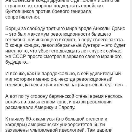
же советские вожди дружили с де Голлем и было бы
странно с их стороны поддержать еврейских
бунтовщиков против боевого генерала
сопротивления.
Борцы за свободу третьего мира вроде Анжелы Дэвис
– это был максимум революционности бывшего
гегемона, начинающего входить в пору своего заката.
В конце концов, леволиберальные бунтари – это будет
именно то, что убьет его двадцать лет спустя: сейчас
же СССР просто смотрел в зеркало своего мрачного
будущего...
И все же, как ни парадоксально, в сей удивительный
миг истории именно он, некогда революционный
гегемон, казался хранителем патриархальных устоев...
А вот по ту сторону берлинской стены время неслось
вскачь на взмыленном коне, и вихри революции
раскачивали Америку и Европу.
К началу 60-х кампусы (а в большой степени и
кафедры) американских университетов были
захвачены ультралевой идеологией. Там царили