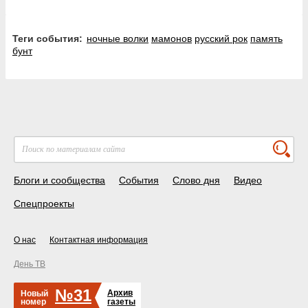
Теги события:
ночные волки
мамонов
русский рок
память
бунт
Блоги и сообщества
События
Слово дня
Видео
Спецпроекты
О нас
Контактная информация
День ТВ
№31
Архив
Новый
номер
газеты