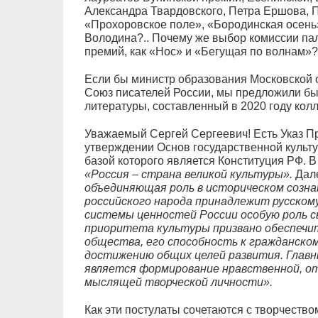
Александра Твардовского, Петра Ершова, 
«Прохоровское поле», «Бородинская осень»
Володина?.. Почему же выбор комиссии па
премий, как «Нос» и «Бегущая по волнам»?.
Если бы министр образования Московской 
Союз писателей России, мы предложили бы
литературы, составленный в 2020 году колл
Уважаемый Сергей Сергеевич! Есть Указ Пр
утверждении Основ государственной культу
базой которого является Конституция РФ. В
«Россия – страна великой культуры».
Дале
объединяющая роль в историческом созна
российского народа принадлежит русском
системы ценностей России особую роль с
приоритета культуры призвано обеспечит
общества, его способность к гражданском
достижению общих целей развития. Главн
является формирование нравственной, о
мыслящей творческой личности».
Как эти постулаты сочетаются с творчеств