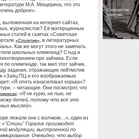
итературе М.А. Мищерина, что это
очень доброе».
Cообщество
«Форум»
, выложенная на интернет-сайтах,
ёных, журналистов? Её матерщинные
ных статей в газетах «Советская
портале
, в литературных
«Столетие»
нь». Как же могут этого не замечать
ители школьных олимпиад? Стыд и
тихотворением про зайчика. Если
 по олимпиаде, так мил этот зайчик,
иаду задания, отражающие лейтмотив
ик «Заяц ПЦ и его воображаемые
орит: «Я опять изнасиловал хорька»?
уре, – читающие. Они посмотрят, что
:
«Я не курю, не пью, не
комиксах
авожу детей, потому что всё это
ьных мыслей».
норе лежали они с волчком…», один из
:
«"Стихи" Горалик производят
ской модуляции, выстроенной по
ммирования. Очевидно, что выбор