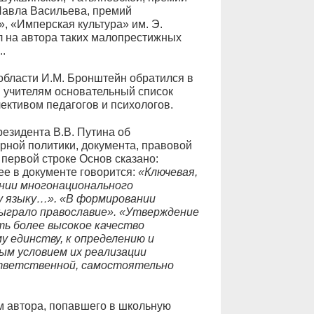
Павла Васильева, премий
, «Имперская культура» им. Э.
л на автора таких малопрестижных
.
области И.М. Бронштейн обратился в
 учителям основательный список
ективом педагогов и психологов.
езидента В.В. Путина об
рной политики, документа, правовой
 первой строке Основ сказано:
е в документе говорится:
«Ключевая,
нии многонационального
у языку…».
«В формировании
ыграло православие». «Утверждение
ь более высокое качество
у единству, к определению и
ым условием их реализации
тветственной, самостоятельно
ом автора, попавшего в школьную