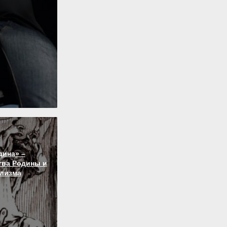
дина» –
тва Родины и
лизма