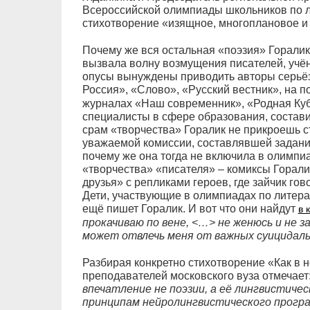
Всероссийской олимпиады школьников по л
стихотворение «изящное, многоплановое и 
Почему же вся остальная «поэзия» Горалик
вызвала волну возмущения писателей, уч
опусы вынуждены приводить авторы серьёз
Россия», «Слово», «Русский вестник», на 
журналах «Наш современник», «Родная Куба
специалисты в сфере образования, состав
срам «творчества» Горалик не прикроешь с
уважаемой комиссии, составлявшей задания
почему же она тогда не включила в олимп
«творчества» «писателя» – комиксы Горал
друзья» с репликами героев, где зайчик гов
Дети, участвующие в олимпиадах по литерат
ещё пишет Горалик. И вот что они найдут
в 
прокачиваю по вене, <…> не женюсь и не з
может отвлечь меня от важных суицидал
Разбирая конкретно стихотворение «Как в 
преподавателей московского вуза отмечает
впечатление не поэзии, а её лингвистиче
принципам нейролингвистического програ