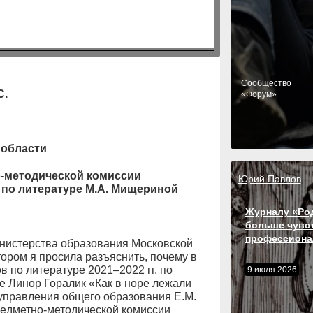
Cообщество
С.
«Форум»
 области
-методической комиссии
Юрий Павлов
по литературе М.А. Мищериной
Журналу «Ро
больше чувс
профессиона
Министерства образования Московской
тором я просила разъяснить, почему в
по литературе 2021–2022 гг. по
9 июля 2026
е Линор Горалик «Как в норе лежали
 управления общего образования Е.М.
едметно-методической комиссии