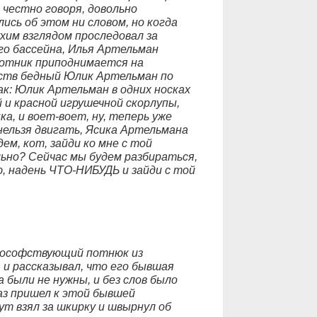
честно говоря, довольно
ись об этом ни словом, но когда
хим взглядом проследовал за
го бассейна, Илья Артельман
хотник приподнимается на
еств бедный Юлик Артельман по
ак: Юлик Артельман в одних носках
 и красной игрушечной скорлупы,
ка, и воет-воет, ну, теперь уже
нельзя двигать, Ясика Артельмана
ем, кот, зайди ко мне с той
льно? Сейчас мы будем разбираться,
, надень ЧТО-НИБУДЬ и зайди с той
илософствующий потнюк из
 и рассказывал, что его бывшая
 были не нужны, и без слов было
раз пришел к этой бывшей
ут взял за шкирку и швырнул об