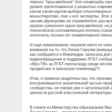
такого "произведения" для олимпиады сви
уровне представлений о развитии совреме
каким узким кругом выбора стихотворных
министерство, так и его эксперты. Это з
своими функциями не справляется, раз вы
крайне суженного круга произведений, не 
технической составляющей потока созна
отличить поэзию от элементарной техни
И ещё немаловажно: неужели никто из чле
внимание на то, что Линор Горалик (живуща
как сообщается в Википедии, записала для
видеообращение в поддержку ЛГБТ-сообщес
«Муз-ТВ» за ЛГБТ-пропаганду среди несов
продвигают в школьную олимпиаду?!.
Итак, я привела свидетельства, что произв
воспринимаются значительной частью проф
сообщества, не говоря уже о читательской 
ценности русской классической литературы
В ответе из Министерства образования Мос