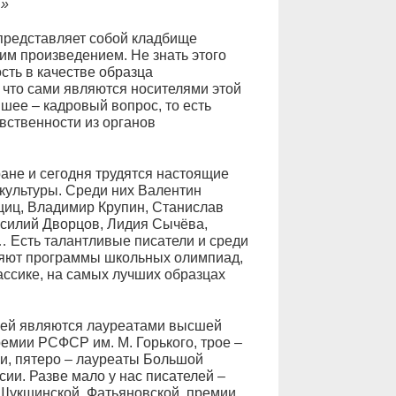
…»
 представляет собой кладбище
им произведением. Не знать этого
сть в качестве образца
 что сами являются носителями этой
шее – кадровый вопрос, то есть
вственности из органов
ане и сегодня трудятся настоящие
 культуры. Среди них Валентин
иц, Владимир Крупин, Станислав
асилий Дворцов, Лидия Сычёва,
 Есть талантливые писатели и среди
ляют программы школьных олимпиад,
лассике, на самых лучших образцах
ей являются лауреатами высшей
емии РСФСР им. М. Горького, трое –
и, пятеро – лауреаты Большой
ии. Разве мало у нас писателей –
 Шукшинской, Фатьяновской, премии