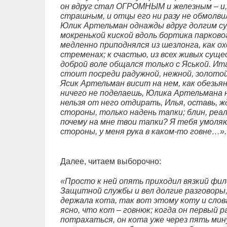
он вдруг стал ОГРОМНЫМ и железным – и, 
страшным, и отцы его ни разу не обмолвил
Юлик Артельман однажды вдруг долгим су
мокренькой киской вдоль бортика парково
медленно приподнялся из шезлонга, как о
стременах; к счастью, из всех живых сущ
доброй воле общался только с Яськой. Ит
стоит посреди радужной, нежной, золотой
Ясик Артельман висит на нем, как обезьян
ничего не поделаешь, Юлика Артельмана 
нельзя от него отдирать, Илья, оставь, жд
стороны, только надень тапки; блин, реа
почему на мне твои тапки? Я тебя умоляю
стороны, у меня рука в каком-то говне…».
Далее, читаем выборочно:
«Просто к ней опять приходил вязкий ф
Защитной службы и вел долгие разговоры,
держала кота, так вот этому коту и слова
ясно, что кот – говнюк; когда он первый 
потрахаться, он кота уже через пять мин