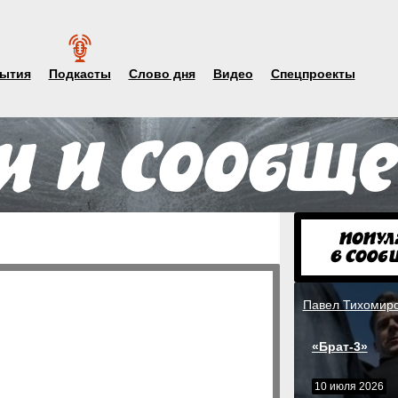
ытия
Подкасты
Слово дня
Видео
Спецпроекты
Павел Тихомир
«Брат-3»
10 июля 2026