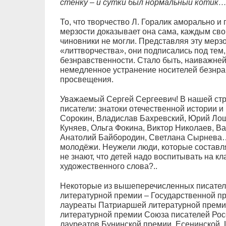
стенку – и сутки был нормальный котик
То, что творчество Л. Горалик аморально и
мерзости доказывает она сама, каждым сво
чиновники не могли. Представляя эту мерзо
«литтворчества», они подписались под тем,
безнравственности. Стало быть, наиважней
немедленное устранение носителей безнра
просвещения.
Уважаемый Сергей Сергеевич! В нашей стр
писатели: знатоки отечественной истории и
Сорокин, Владислав Бахревский, Юрий Лощ
Куняев, Ольга Фокина, Виктор Николаев, В
Анатолий Байбородин, Светлана Сырнева…
молодёжи. Неужели люди, которые состав
не знают, что детей надо воспитывать на к
художественного слова?..
Некоторые из вышеперечисленных писател
литературной премии – Государственной пр
лауреаты Патриаршей литературной преми
литературной премии Союза писателей Росс
лауреатов Бунинской премии, Есенинской,