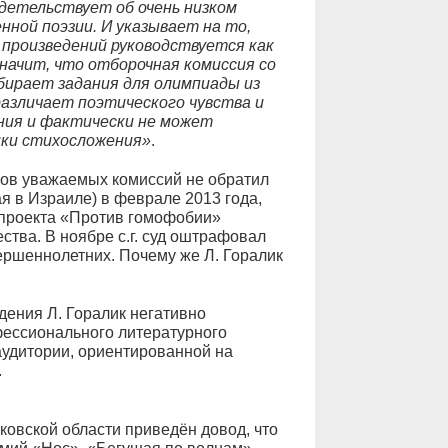
детельствует об очень низком
нной поэзии. И указывает на то,
 произведений руководствуется как
начит, что отборочная комиссия со
бирает задания для олимпиады из
различает поэтического чувства и
ния и фактически не может
ки стихосложения»
.
нов уважаемых комиссий не обратил
я в Израиле) в феврале 2013 года,
 проекта «Против гомофобии»
тва. В ноябре с.г. суд оштрафовал
ершеннолетних. Почему же Л. Горалик
едения Л. Горалик негативно
ессионального литературного
аудитории, ориентированной на
.
ковской области приведён довод, что