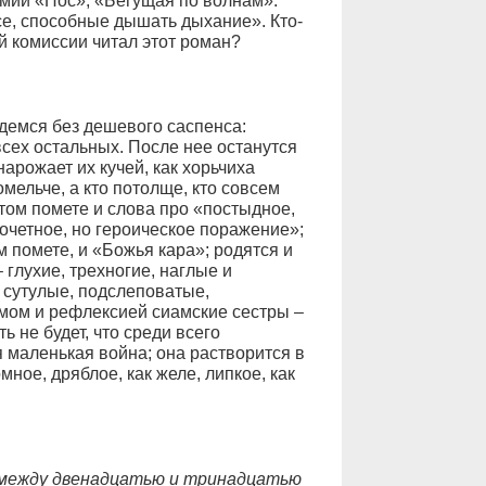
емий «Нос», «Бегущая по волнам».
е, способные дышать дыхание». Кто-
й комиссии читал этот роман?
йдемся без дешевого саспенса:
всех остальных. После нее останутся
арожает их кучей, как хорьчиха
омельче, а кто потолще, кто совсем
этом помете и слова про «постыдное,
очетное, но героическое поражение»;
м помете, и «Божья кара»; родятся и
глухие, трехногие, наглые и
 сутулые, подслеповатые,
мом и рефлексией сиамские сестры –
ь не будет, что среди всего
 маленькая война; она растворится в
мное, дряблое, как желе, липкое, как
 между двенадцатью и тринадцатью