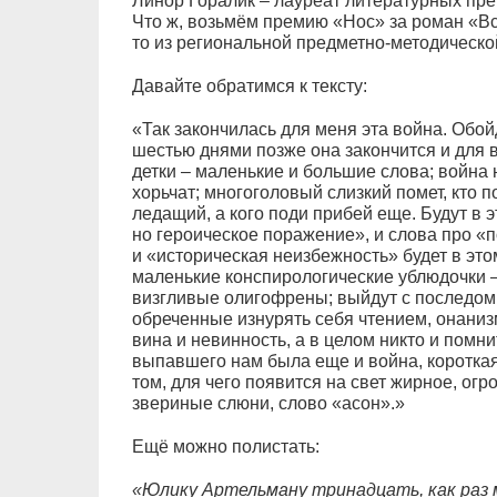
Линор Горалик – лауреат литературных пр
Что ж, возьмём премию «Нос» за роман «Вс
то из региональной предметно-методическо
Давайте обратимся к тексту:
«Так закончилась для меня эта война. Обо
шестью днями позже она закончится и для 
детки – маленькие и большие слова; война н
хорьчат; многоголовый слизкий помет, кто п
ледащий, а кого поди прибей еще. Будут в 
но героическое поражение», и слова про «п
и «историческая неизбежность» будет в это
маленькие конспирологические ублюдочки – 
визгливые олигофрены; выйдут с последом
обреченные изнурять себя чтением, онаниз
вина и невинность, а в целом никто и помнит
выпавшего нам была еще и война, короткая
том, для чего появится на свет жирное, огро
звериные слюни, слово «асон».»
Ещё можно полистать:
«Юлику Артельману тринадцать, как раз