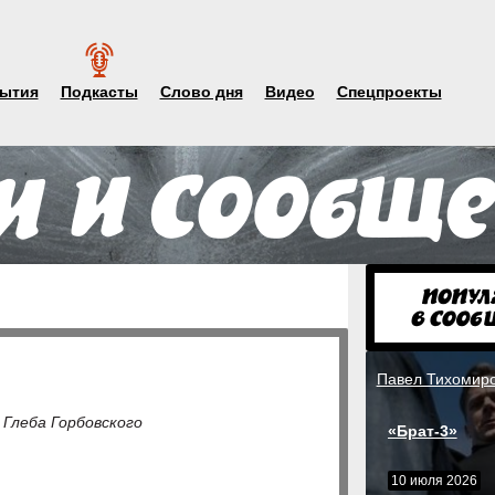
ытия
Подкасты
Слово дня
Видео
Спецпроекты
Павел Тихомир
 Глеба Горбовского
«Брат-3»
10 июля 2026