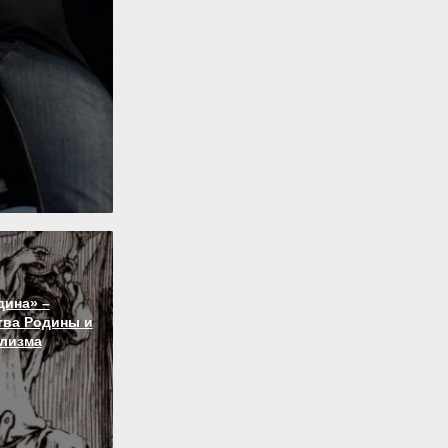
дина» –
тва Родины и
лизма