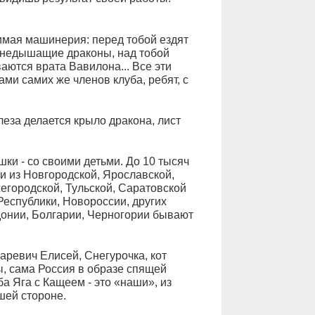
имая машинерия: перед тобой ездят
огнедышащие драконы, над тобой
аются врата Вавилона... Все эти
и самих же членов клуба, ребят, с
леза делается крыло дракона, лист
шки - со своими детьми. До 10 тысяч
 и из Новгородской, Ярославской,
егородской, Тульской, Саратовской
Республики, Новороссии, других
донии, Болгарии, Черногории бывают
аревич Елисей, Снегурочка, кот
, сама Россия в образе спящей
а Яга с Кащеем - это «наши», из
шей стороне.