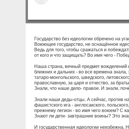
Государство без идеологии обречено на угас
Воюющее государство, не оснащённое идео
Ведь для того, чтобы сражаться и побеждать
от кого и что защищать? Во имя чего - Побе
Наша страна, вечный предмет вожделений 
ближних и дальних - во все времена знала, 
татаро-монгольского, шведского, литовского,
православную, за царя и отчество, за братье
Знали, что наше дело- правое. И знали, поч
Знали наши деды-отцы. А сейчас, против н
фашистского ига - англосакского, польского
прежнему легион - во имя чего воюем? С к
Знают ли дети- завтрашние воины? Это зн
И государственная идеологии неизбежна. Н