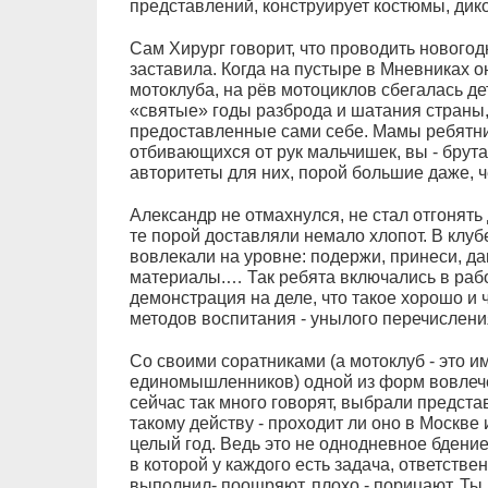
представлений, конструирует костюмы, ди
Сам Хирург говорит, что проводить новогод
заставила. Когда на пустыре в Мневниках о
мотоклуба, на рёв мотоциклов сбегалась де
«святые» годы разброда и шатания страны,
предоставленные сами себе. Мамы ребятни
отбивающихся от рук мальчишек, вы - брут
авторитеты для них, порой большие даже, ч
Александр не отмахнулся, не стал отгонять 
те порой доставляли немало хлопот. В клубе
вовлекали на уровне: подержи, принеси, да
материалы.… Так ребята включались в работ
демонстрация на деле, что такое хорошо и ч
методов воспитания - унылого перечислени
Со своими соратниками (а мотоклуб - это и
единомышленников) одной из форм вовлече
сейчас так много говорят, выбрали предста
такому действу - проходит ли оно в Москве 
целый год. Ведь это не однодневное бдение
в которой у каждого есть задача, ответстве
выполнил- поощряют, плохо - порицают. Ты