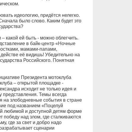
ическом.
вать идеологию, придётся нелегко.
Сначала было слово. Каким будет это
сударства?
– какой ей быть - можно облегчить.
едставление в байк-центр «Ночные
дростками, мамами-папами,
действе её видишь! Убедительно на
осударства Российского. Понятная
инициативе Президента мотоклуба
клуба – открытой площадке -
ександра исходит не только идея и
у представления. Темы всегда
ся на злободневные события в стране
твие под названием «Поцелуй
ой любимой и доступной детям форме
ет победу над злом, где сталкиваются
му, где за свет и добро надо
 разрабатывает сценарии