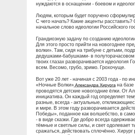
нуждаются в оснащении - боевом и идеолог
Людям, которым будет поручено сформулиро
С чего начать? Какие акценты расставить? 
начальное слово идеологии Российского го
Грандиозную задачу по созданию идеологии 
Для этого просто прийти на новогоднее пр
волки». Там, сидя на трибуне с детьми, по
дедушками-бабушками- в полуторачасовом 
твоих глазах разворачивается идеология Г
всем. Весомо, грубо, зримо. Грохочуще.
Вот уже 20 лет - начиная с 2003 года - по 
«Ночные Волки»
на базе 
Александра Хирурга
проводятся детские новогодние ёлки. От Ал
инициатива. Он каждый год определяет тем
разные, всегда - актуальные, откликающие
и мире. В этом году разворачивается дейс
Победы», поданное как волшебство, в сам
- в виде сказки. Где добро всегда одержива
тёмные и светлые силы, и свет одолевает ть
сражаться, действовать сплочённо. Хирург