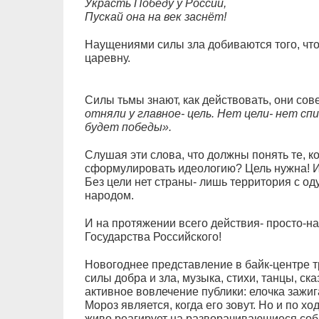
Украсть Победу у России,
Пускай она на век заснёт!
Наущениями силы зла добиваются того, чт
царевну.
Силы тьмы знают, как действовать, они со
отняли у главное- цель. Нет цели- нет спи
будет победы».
Слушая эти слова, что должны понять те, к
сформулировать идеологию? Цель нужна! Ид
Без цели нет страны- лишь территория с 
народом.
И на протяжении всего действия- просто-
Государства Российского!
Новогоднее представление в байк-центре 
силы добра и зла, музыка, стихи, танцы, с
активное вовлечение публики: елочка зажига
Мороз является, когда его зовут. Но и по х
живо реагирует на разворачивающиеся собы