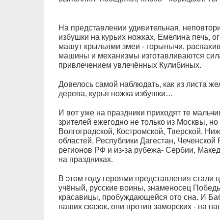
На представлении удивительная, неповтор
избушки на курьих ножках, Емелина печь, 
машут крыльями змеи - горынычи, распахив
машины и механизмы изготавливаются силам
привлечением увлечённых Кулибиных.
Довелось самой наблюдать, как из листа же
дерева, курья ножка избушки…
И вот уже на праздники приходят те мальчи
зрителей ежегодно не только из Москвы, но
Волгоградской, Костромской, Тверской, Ниж
областей, Республики Дагестан, Чеченской 
регионов РФ и из-за рубежа- Сербии, Маке
на праздниках.
В этом году героями представления стали ц
учёный, русские воины, знаменосец Победы
красавицы, пробуждающейся ото сна. И Баб
наших сказок, они против заморских - на на