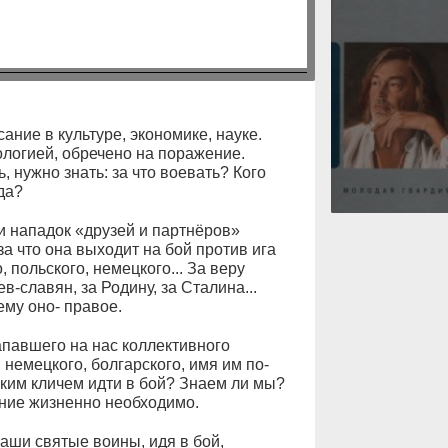
ание в культуре, экономике, науке.
логией, обречено на поражение.
, нужно знать: за что воевать? Кого
да?
и нападок «друзей и партнёров»
за что она выходит на бой против ига
 польского, немецкого... За веру
в-славян, за Родину, за Сталина...
ему оно- правое.
апавшего на нас коллективного
, немецкого, болгарского, имя им по-
аким кличем идти в бой? Знаем ли мы?
ание жизненно необходимо.
аши святые воины, идя в бой,