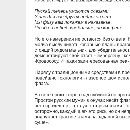
Пускай теперь умоются слезами,
У нас для вас других подарков нет.
Мы фигу вам покажем в наказанье,
Чтоб ни побед вам больше, ни конфет.
Но его намерения не остаются без ответа. 
молча выслушивать коварные планы врагов.
стоящий рядом мальчик, для убедительност
демонстрируют свой ответ Чемберлену - ко
-Кровососу. И такая заинтересованная реак
Наряду с традиционными средствами в пре
новейшие технологии - лазерное шоу, испо
флага.
В свете прожекторов над публикой по прот
Простой русский мужик в онучах несёт фла
него прожектор - тот луч, которым знамя По
осторожно, каждый шаг- это риск, но он неп
водружает красное знамя на заданной высот
суше».