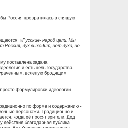
обы Россия превратилась в спящую
вещаются:
«Русские- народ цели. Мы
т Россия, дух выходит, нет духа, не
ому поставлена задача
еология и есть цель государства.
одураченным, вслепую бродящим
напросто формулировки идеологии
традиционно по форме и содержанию -
казочные персонажи. Традиционно и
ется, когда её просят зрители. Дед
оду действия благодарная публика
тия. Вот Кровосос торжествует: