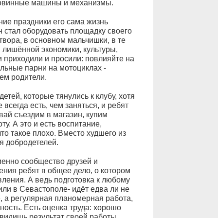
ковинные машины и механизмы.
ние праздники его сама жизнь
н стал оборудовать площадку своего
твора, в основном мальчишки, в те
 лишённой экономики, культуры,
 приходили и просили: повлияйте на
альные парни на мотоциклах -
ем родители.
детей, которые тянулись к клубу, хотя
 всегда есть, чем заняться, и ребят
вай съездим в магазин, купим
у. А это и есть воспитание,
то такое плохо. Вместо худшего из
я добродетелей.
менно сообщество друзей и
ния ребят в общее дело, о котором
вления. А ведь подготовка к любому
или в Севастополе- идёт едва ли не
, а регулярная планомерная работа,
нность. Есть оценка труда: хорошо
 видишь результат своей работы.