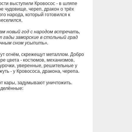
ости выступили Кровосос - в шляпе
е чудовище, череп, дракон о трёх
го народа, который готовился к
веселился,
ам новый год с народом встречать,
т гады заморские в стольный град
ечным сном усыпить».
ут огнём, скрежещут металлом. Добро
оре цвета - костюмов, механизмов,
урочки, уверенные, решительные у
уть - у Кровососа, дракона, черепа.
ют кары, задумывают уничтожить.
еделённые: