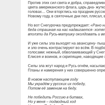
Против этих сил света и добра, справедлив
цвета американского флага, царь дна- жутко
головах… Они вторглись на праздник русско
Новому году, в святочные дни пел, плясал, 
Но вот Снегурочка предупреждает:
«Рано н
беда страшная на нас надвигается- хотя
вползти да Русь-матушку околдовать и в
И уже силы зла выходят на авансцену- пыш
и зло очень контрастируют во всём. В подб
голосами: нежный, обволакивающий у Снег
Елисея и воинов, и скрипящие, наводящие ж
Силы зла жгут народ и Русь огнём, насыла
Планы и намерения у них совершенно опр
В новом наступающем году
Мы украдём у русских их победу,
Потом её заменим на беду.
Не победить Россию в битвах,
Но у меня – подводный ход