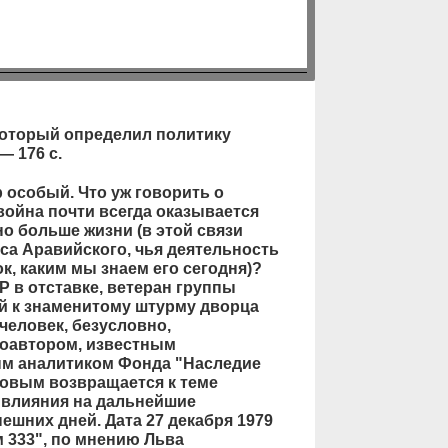
который определил политику
— 176 с.
 особый. Что уж говорить о
война почти всегда оказывается
о больше жизни (в этой связи
са Аравийского, чья деятельность
к, каким мы знаем его сегодня)?
 в отставке, ветеран группы
й к знаменитому штурму дворца
человек, безусловно,
 соавтором, известным
м аналитиком Фонда "Наследие
овым возвращается к теме
 влияния на дальнейшие
ешних дней. Дата 27 декабря 1979
м 333", по мнению Льва