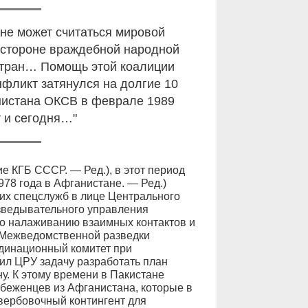
не может считаться мировой
а стороне враждебной народной
 стран… Помощь этой коалиции
нфликт затянулся на долгие 10
анистана ОКСВ в феврале 1989
т и сегодня…"
 КГБ СССР. — Ред.), в этот период
978 года в Афганистане. — Ред.)
их спецслужб в лице Центрального
зведывательного управления
о налаживанию взаимных контактов и
й Межведомственной разведки
рдинационный комитет при
ил ЦРУ задачу разработать план
у. К этому времени в Пакистане
 беженцев из Афганистана, которые в
вербовочный контингент для