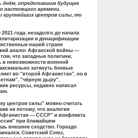
ь днём, определившим будущее
до настоящего времени,
ы крупнейших центров силы, то
2021 года, незадолго до начала
илитаризации и денацификации
жественные нашей стране
екий аналог Афганской войны —
 том, что западные политики,
ь в невозможности военной
максимально затянуть боевые
ликт во "второй Афганистан", но в
ьетнам", "чёрную дыру",
ие ресурсы, недавно написал
ин.
ику центров силы" можно считать
же не потому, что аналогия
 Афганистан — СССР" и конфликта
оссия" при ближайшем
шь внешнее сходство. Гораздо
чинался, Советский Союз,