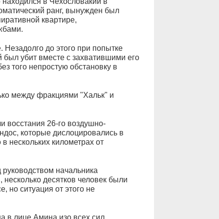
 находился в Чехословакии в
ломатический ранг, вынужден был
пиративной квартире,
жбами.
. Незадолго до этого при попытке
был убит вместе с захватившими его
ез того непростую обстановку в
ько между фракциями "Хальк" и
 восстания 26-го воздушно-
андос, которые дислоцировались в
 в нескольких километрах от
 руководством начальника
 несколько десятков человек были
, но ситуация от этого не
а в лице Амина изо всех сил