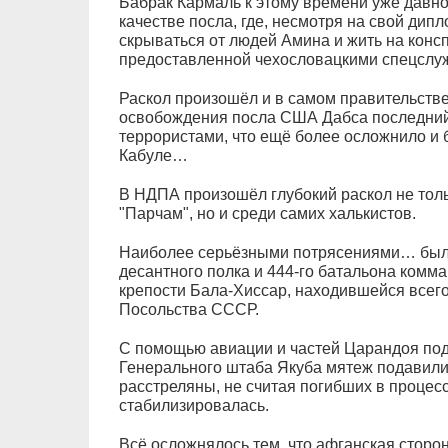
Бабрак Кармаль к этому времени уже давно
качестве посла, где, несмотря на свой дип
скрываться от людей Амина и жить на конс
предоставленной чехословацкими спецслу
Раскол произошёл и в самом правительстве
освобождения посла США Дабса последний 
террористами, что ещё более осложнило и б
Кабуле…
В НДПА произошёл глубокий раскол не тол
"Парчам", но и среди самих халькистов.
Наиболее серьёзными потрясениями… были
десантного полка и 444-го батальона комм
крепости Бала-Хиссар, находившейся всего
Посольства СССР.
С помощью авиации и частей Царандоя под
Генерального штаба Якуба мятеж подавили,
расстреляны, не считая погибших в процессе
стабилизировалась.
Всё осложнялось тем, что афганская сторон