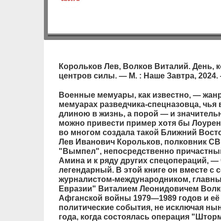
Корольков Лев, Волков Виталий. День, 
центров силы. — М. : Наше Завтра, 2024. 
Военные мемуары, как известно, — жанр
мемуарах разведчика-спецназовца, чья 
длиною в жизнь, а порой — и значительн
можно привести пример хотя бы Лоурен
во многом создала такой Ближний Восто
Лев Иванович Корольков, полковник СВР
"Вымпел", непосредственно причастны
Амина и к ряду других спецопераций, — 
легендарный. В этой книге он вместе с
журналистом-международником, главны
Евразии" Виталием Леонидовичем Волк
Афганской войны 1979—1989 годов и её
политические события, не исключая нын
года, когда состоялась операция "Штор