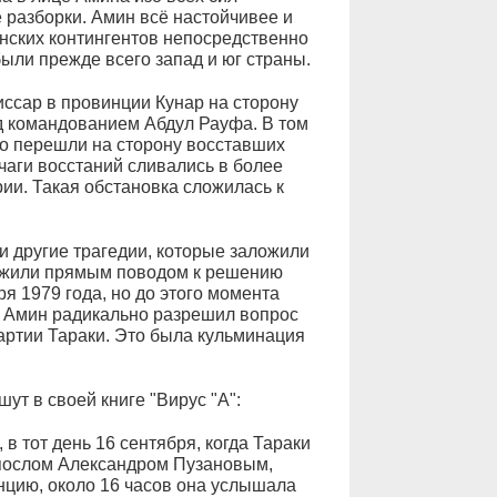
 разборки. Амин всё настойчивее и
нских контингентов непосредственно
были прежде всего запад и юг страны.
иссар в провинции Кунар на сторону
 командованием Абдул Рауфа. В том
но перешли на сторону восставших
чаги восстаний сливались в более
ии. Такая обстановка сложилась к
и другие трагедии, которые заложили
ужили прямым поводом к решению
ря 1979 года, но до этого момента
и Амин радикально разрешил вопрос
артии Тараки. Это была кульминация
т в своей книге "Вирус "А":
 тот день 16 сентября, когда Тараки
 послом Александром Пузановым,
нцию, около 16 часов она услышала