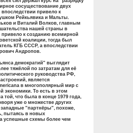
всех сил держал курс на "разрядку
мирное сосуществование двух
 впоследствии привело к
ушком Рейкьявика и Мальты.
льков и Виталий Волков, главным
шательства нашей страны в
 привело к созданию всемирной
оветской коалиции, тогда был
атель КГБ СССР, а впоследствии
рович Андропов.
льянса демократий" выглядит
лее тяжёлой по затратам для её
политического руководства РФ,
астроений, является
ericana в многополярный мир с
 экономики. То есть в этом
 той, что была в конце 1979 года,
оворя уже о множестве других
западные "партнёры", похоже,
ь, пытаясь в новых
да успешные схемы более чем