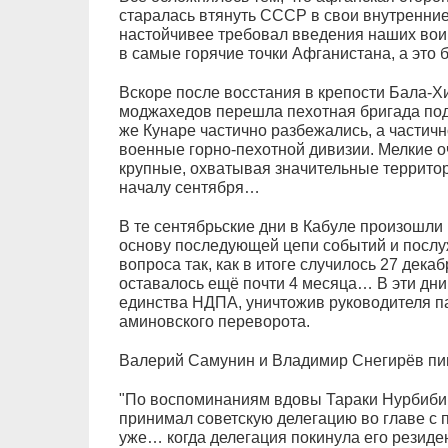
старалась втянуть СССР в свои внутренние
настойчивее требовал введения наших вои
в самые горячие точки Афганистана, а это 
Вскоре после восстания в крепости Бала-Х
моджахедов перешла пехотная бригада под
же Кунаре частично разбежались, а частич
военные горно-пехотной дивизии. Мелкие о
крупные, охватывая значительные территор
началу сентября…
В те сентябрьские дни в Кабуле произошли 
основу последующей цепи событий и посл
вопроса так, как в итоге случилось 27 декаб
оставалось ещё почти 4 месяца… В эти дн
единства НДПА, уничтожив руководителя п
аминовского переворота.
Валерий Самунин и Владимир Снегирёв пишу
"По воспоминаниям вдовы Тараки Нурбиби, в
принимал советскую делегацию во главе с
уже… когда делегация покинула его резиде