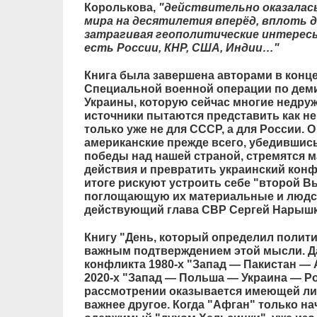
Королькова,
"действительно оказалас
мира на десятилетия вперёд, вплоть 
затрагивая геополитические интерес
есть России, КНР, США, Индии…"
Книга была завершена авторами в конце 
Специальной военной операции по дем
Украины, которую сейчас многие недру
источники пытаются представить как н
только уже не для СССР, а для России. О
американские прежде всего, убедившис
победы над нашей страной, стремятся 
действия и превратить украинский конф
итоге рискуют устроить себе "второй В
поглощающую их материальные и людск
действующий глава СВР Сергей Нарышк
Книгу "День, который определил полит
важным подтверждением этой мысли. Да
конфликта 1980-х "Запад — Пакистан —
2020-х "Запад — Польша — Украина — Р
рассмотрении оказывается имеющей ли
важнее другое. Когда "Афган" только на