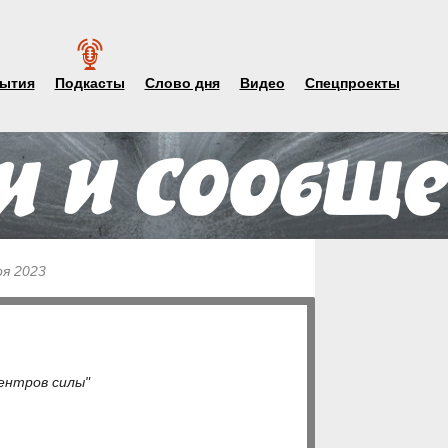
ытия
Подкасты
Слово дня
Видео
Спецпроекты
ря 2023
ентров силы"