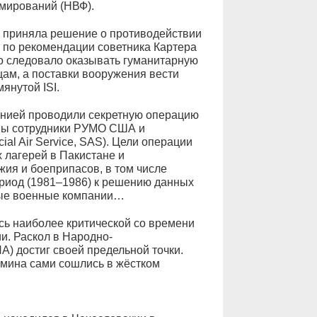
мирований (НВФ).
а приняла решение о противодействии
 по рекомендации советника Картера
о следовало оказывать гуманитарную
ам, а поставки вооружения вести
янутой ISI.
анией проводили секретную операцию
ены сотрудники РУМО США и
al Air Service, SAS). Цели операции
 лагерей в Пакистане и
жия и боеприпасов, в том числе
ериод (1981–1986) к решению данных
ные военные компании…
сь наиболее критической со времени
и. Раскол в Народно-
) достиг своей предельной точки.
Амина сами сошлись в жёстком