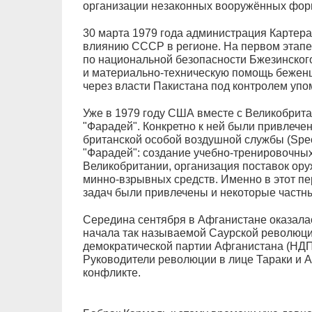
организации незаконных вооружённых фор
30 марта 1979 года администрация Картер
влиянию СССР в регионе. На первом этапе
по национальной безопасности Бжезинског
и материально-техническую помощь беженц
через власти Пакистана под контролем упом
Уже в 1979 году США вместе с Великобрит
"Фарадей". Конкретно к ней были привлеч
британской особой воздушной службы (Speci
"Фарадей": создание учебно-тренировочных
Великобритании, организация поставок ору
минно-взрывных средств. Именно в этот п
задач были привлечены и некоторые част
Середина сентября в Афганистане оказала
начала так называемой Саурской революци
демократической партии Афганистана (НДПА
Руководители революции в лице Тараки и 
конфликте.