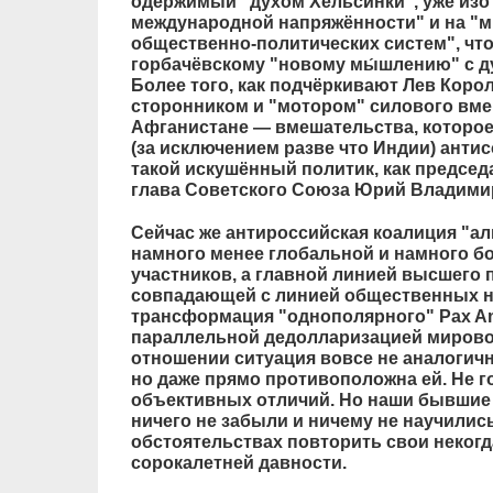
одержимый "духом Хельсинки", уже изо 
международной напряжённости" и на "
общественно-политических систем", что
горбачёвскому "новому мы́шлению" с д
Более того, как подчёркивают Лев Коро
сторонником и "мотором" силового вме
Афганистане — вмешательства, которое
(за исключением разве что Индии) антис
такой искушённый политик, как председ
глава Советского Союза Юрий Владими
Сейчас же антироссийская коалиция "а
намного менее глобальной и намного бо
участников, а главной линией высшего 
совпадающей с линией общественных н
трансформация "однополярного" Pax Am
параллельной дедолларизацией мировой
отношении ситуация вовсе не аналогична
но даже прямо противоположна ей. Не г
объективных отличий. Но наши бывшие 
ничего не забыли и ничему не научилис
обстоятельствах повторить свои неког
сорокалетней давности.