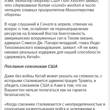
Азии.
Министр обороны США Пит Хегсет заявил,
что сдерживание Китая «силой» входит в число
четырех главных приоритетов Министерства
обороны.
В ходе слушаний в Сенате в апреле, отвечая на
вопрос о том, ослабляет ли перенаправление
ресурсов на Ближний Восток боеготовность
американских вооруженных сил в Тихом океане,
адмирал Сэмюэл Дж. Папаро-младший, глава Индо-
Тихоокеанского командования, заявил: «Я не вижу
никаких реальных издержек для нашей способности
сдерживать Китай».
Послание союзникам США
Даже без войны Китай может указать на сложности, с
которыми сталкивается администрация Трампа, и
убедить союзников США в Азии в том, что на
Вашингтон нельзя полагаться как на гаранта
безопасности.
«Когда союзники сталкиваются с неопределенностью в
отношении развертывания войск и задержками в