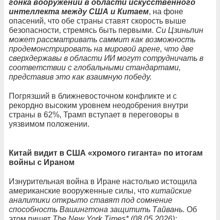
гонка вооружений в области искусственного
интеллекта между США и Китаем
, на фоне
опасений, что обе страны ставят скорость выше
безопасности, стремясь быть первыми.
Си Цзиньпин
может рассматривать саммит как возможность
продемонстрировать на мировой арене, что две
сверхдержавы в области ИИ могут сотрудничать в
соответствии с глобальными стандартами,
представив это как взаимную победу.
Погрязший в ближневосточном конфликте и с
рекордно высоким уровнем неодобрения внутри
страны в 62%, Трамп вступает в переговоры в
уязвимом положении.
Китай видит в США «хромого гиганта» по итогам
войны с Ираном
Изнурительная война в Иране настолько истощила
американские вооруженные силы, что
китайские
аналитики открыто ставят под сомнение
способность Вашингтона защитить Тайвань.
Об
этом пишет
The New York Times* (08.05.2026):