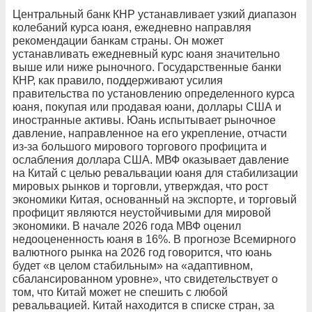
Центральный банк КНР устанавливает узкий диапазон
колебаний курса юаня, ежедневно направляя
рекомендации банкам страны. Он может
устанавливать ежедневный курс юаня значительно
выше или ниже рыночного. Государственные банки
КНР, как правило, поддерживают усилия
правительства по установлению определенного курса
юаня, покупая или продавая юани, доллары США и
иностранные активы. Юань испытывает рыночное
давление, направленное на его укрепление, отчасти
из-за большого мирового торгового профицита и
ослабления доллара США. МВФ оказывает давление
на Китай с целью ревальвации юаня для стабилизации
мировых рынков и торговли, утверждая, что рост
экономики Китая, основанный на экспорте, и торговый
профицит являются неустойчивыми для мировой
экономики. В начале 2026 года МВФ оценил
недооцененность юаня в 16%. В прогнозе Всемирного
валютного рынка на 2026 год говорится, что юань
будет «в целом стабильным» на «адаптивном,
сбалансированном уровне», что свидетельствует о
том, что Китай может не спешить с любой
ревальвацией. Китай находится в списке стран, за