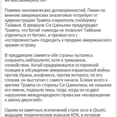
же высокомерность».
Помимо экономических договоренностей, Пекин по
мнению американских аналитиков потребует от
администрации Трампа
сократить поддержку
Тайваня
. В феврале Си Цзиньпин предупредил
Трампа, что Китай «никогда не позволит Тайваню
отделиться от Китая», и призвал его с
«осторожностью» подходить к продаже американского
оружия острову.
В преддверии саммита обе страны пытались
сохранять нейтралитет, хотя и тревожное,
спокойствие. Китай придерживался осторожной
позиции в обсуждении американо-израильской войны
против Ирана, конфликта, против которого, по его
словам, он выступал с самого начала. Ближе всего к
критике Трампа со стороны Си Цзиньпина, не называя
его имени, подошли лишь тогда, когда он осудил
нарушение международного права как «возвращение
к закону джунглей».
Одним из заметных исключений стало эссе в
Qiushi
,
ведущем теоретическом журнале КПК, в котором