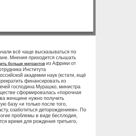
ачали всё чаще высказываться по
ане. Мнения приходится слышать
из Африки от
ить больше мигрантов
отрудника Института
ссийской академии наук (кстати, ещё
 прекратить финансировать из
речей господина Мурашко, министра
обществе сформировалась «порочная
рва женщине нужно получить
ю базу «и только после того,
сту, озаботиться деторождением». По
ногие проблемы в виде бесплодия,
ся время для рождения третьего,