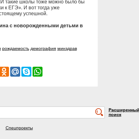
. И такие школы тоже можно было бы
и к ЕГЭ». И вот тогда уже
астоящему успешной.
ина с новорожденными детьми в
я
рождаемость
демография
минздрав
iber
Odnoklassniki
Mail.Ru
Skype
WhatsApp
Расширенны
поиск
Спецпроекты