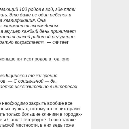
ающий 100 родов в год, где пяти
ь. Это даже не один ребенок в
а квалификация. Она
 занимается своим делом.
, а акушер каждый день принимает
имается такой работой регулярно.
кратно возрастает»
, — считает
еньше пятисот родов в год, оно
медицинской точки зрения
ов.
— С социальной — да,
ается исключительно в интересах
то необходимо закрыть вообще все
ных пунктах, потому что в них врачи
ить только большие клиники в городах-
 и Санкт-Петербурге. Точно так же
ьской местности, в них ведь тоже