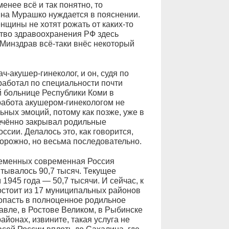
нее всё и так понятно, то
ина Мурашко нуждается в пояснении.
енщины не хотят рожать от каких-то
тво здравоохранения РФ здесь
 Минздрав всё-таки внёс некоторый
-акушер-гинеколог, и он, судя по
работал по специальности почти
й больнице Республики Коми в
работа акушером-гинекологом не
ьных эмоций, потому как позже, уже в
лечённо закрывал родильные
ссии. Делалось это, как говорится,
торожно, но весьма последовательно.
еременных современная Россия
итывалось 90,7 тысяч. Текущее
1945 года — 50,7 тысячи. И сейчас, к
состоит из 17 муниципальных районов
попасть в полноценное родильное
авле, в Ростове Великом, в Рыбинске
айонах, извините, такая услуга не