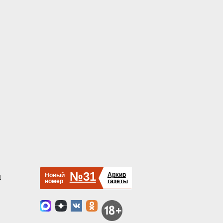
№31
Архив
Новый
й
номер
газеты