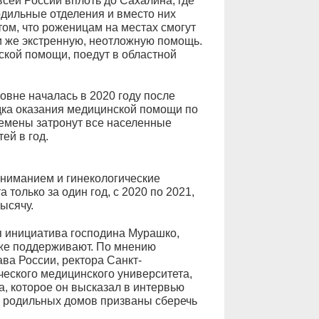
всей России вплоть до Сахалина, где
одильные отделения и вместо них
том, что роженицам на местах смогут
ли же экстренную, неотложную помощь.
ской помощи, поедут в областной
вне началась в 2020 году после
ка оказания медицинской помощи по
емены затронут все населенные
ей в год.
ниманием и гинекологические
 только за один год, с 2020 по 2021,
ысячу.
я инициатива господина Мурашко,
же поддерживают. По мнению
ва России, ректора Санкт-
ческого медицинского университета,
, которое он высказал в интервью
е родильных домов призваны сберечь