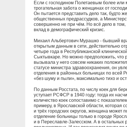
Если с господином Полетаевым более или ме
трогательная забота о женщинах от господ
Он пытается представить дело так, будто ж
общественных предрассудков, а Министерс
совершенно не при чём. Но всё дело в том,
вклад в демографический кризис.
Михаил Альбертович Мурашко - бывший врач
открытым данным в сети, действительно от
четыре года в Республиканской клиническо
Сыктывкаре. Но можно предположить, что 
вызывала у него совсем никаких положител
статусе министра здравоохранения, он ув
отделения в районных больницах по всей Ро
«без шуму и пыли», максимально тихо и ос
По данным Росстата, по числу коек для б
уступает РСФСР в 1940 году: тогда их насч
количество коек сопоставимо с показателем 
примеру, в Ярославской области, которая 
и трёх городских округов, женщина может 
отделение больницы только в городе Яросл
и в Переславле-Залесском. А в остальных р