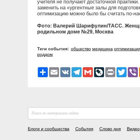
учителя не получают достаточной практики
заменить на «ургентные залы для подготовк
оптимизацию можно было бы считать по-н
Фото: Валерий Шарифулин/ТАСС. Женщ
родильном доме №29, Москва
Теги события:
общество
медицина
оптимизаци
роддом
Ресурс
Email
VK
Telegram
Gmail
LiveJournal
Print
Twitter
V
Блоги и сообщества
События
Слово дня
Видео