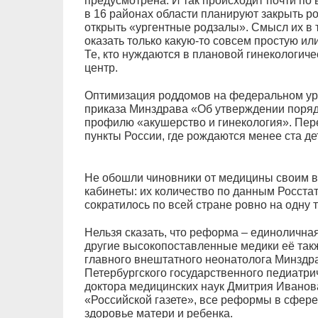
предусмотрена. И так происходит почти по 
в 16 районах области планируют закрыть р
открыть «ургентные родзалы». Смысл их в 
оказать только какую-то совсем простую и
Те, кто нуждаются в плановой гинекологиче
центр.
Оптимизация роддомов на федеральном уро
приказа Минздрава «Об утверждении поряд
профилю «акушерство и гинекология». Пер
пункты России, где рождаются менее ста дет
Не обошли чиновники от медицины своим в
кабинеты: их количество по данным Росстата
сократилось по всей стране ровно на одну т
Нельзя сказать, что реформа – единолична
другие высокопоставленные медики её так
главного внештатного неонатолога Минздра
Петербургского государственного педиатри
доктора медицинских наук Дмитрия Иванова
«Российской газете», все реформы в сфер
здоровье матери и ребенка.