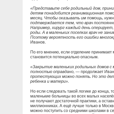
«Представьте себе родильный дом, приним
детям понадобится реанимационная помощ
месяц. Чтобы оказывать им помощь, нужн
подтверждается тем, что врач постоянно
Например, хирург каждый день оперирует
роды. А в маленьких поселках врач не зан
Поэтому вероятность его ошибки много
Иванов.
По его мнению, если отделение принимает м
становится потенциально опасным.
«Закрытие маленьких родильных домов с 
полностью оправдано, —
продолжает Иван
протестующих можно понять. Но это дел
ребенка и матери».
Но если следовать такой логике до конца, 
маленькие больницы во всех малых населён
не получают достаточной практики, а остав
миллионниках. А ещё лучше только в Москве
можно поступить со средними школами в сел