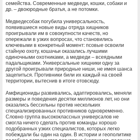
семейства. Современные медведи, кошки, собаки и
др. – двоюродные братья, а не потомки.
Медведесобак погубила универсальность,
появившиеся новые виды отряда хищников
проигрывали им в совокупности качеств, но
опережали в узких вопросах, что становились
ключевыми в конкретный момент: псовые освоили
стайную охоту, кошачьи оказались лучшими
одиночными охотниками, а медведи – всеядными
падальщиками. Универсальные хищники одну за
другой проигрывали природные ниши, не имея шанса
зацепиться. Противники били их каждый на своей
территории, вытеснив в итоге отовсюду.
Амфициониды развивались, адаптировались, меняли
размеры и поведения десятки миллионов лет, но они
оказались бессильны против нескольких
специализированных противников одновременно.
Словно группа высококлассных универсалов не
смогла ничего сделать против команды хорошо
подобранных узких специалистов, которых легко
побеждали бы один на один. В истории и геополитике