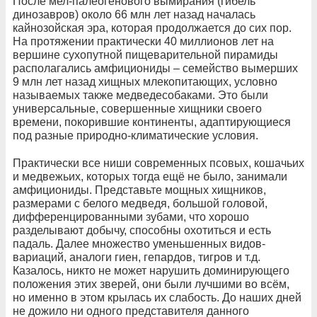
После мел-палеогенового вымирания (гибель
динозавров) около 66 млн лет назад началась
кайнозойская эра, которая продолжается до сих пор.
На протяжении практически 40 миллионов лет на
вершине сухопутной пищеварительной пирамиды
располагались амфициониды – семейство вымерших
9 млн лет назад хищных млекопитающих, условно
называемых также медведесобаками. Это были
универсальные, совершенные хищники своего
времени, покорившие континенты, адаптирующиеся
под разные природно-климатические условия.
Практически все ниши современных псовых, кошачьих
и медвежьих, которых тогда ещё не было, занимали
амфициониды. Представьте мощных хищников,
размерами с белого медведя, большой головой,
дифференцированными зубами, что хорошо
разделывают добычу, способны охотиться и есть
падаль. Далее множество уменьшенных видов-
вариаций, аналоги гиен, гепардов, тигров и т.д.
Казалось, никто не может нарушить доминирующего
положения этих зверей, они были лучшими во всём,
но именно в этом крылась их слабость. До наших дней
не дожило ни одного представителя данного