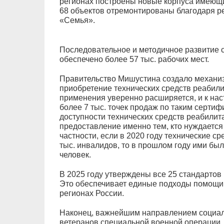
регионах построены новые корпуса имеющ
68 объектов отремонтированы благодаря р
«Семья».
Последовательное и методичное развитие 
обеспечено более 57 тыс. рабочих мест.
Правительство Мишустина создало механиз
приобретение технических средств реабил
применения уверенно расширяется, и к на
более 7 тыс. точек продаж по таким сертиф
доступности технических средств реабилит
предоставление именно тем, кто нуждается
частности, если в 2020 году технические с
тыс. инвалидов, то в прошлом году ими бы
человек.
В 2025 году утверждены все 25 стандартов
Это обеспечивает единые подходы помощи 
регионах России.
Наконец, важнейшим направлением социал
ветеранов специальной военной операции. 