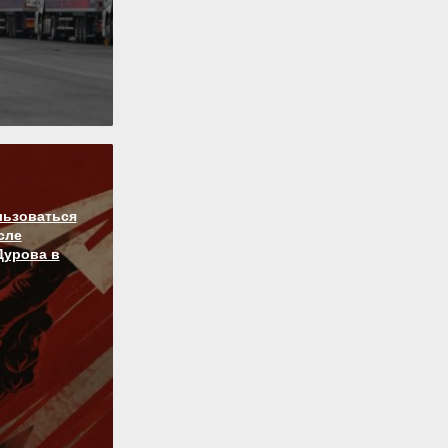
льзоваться
сле
Дурова в