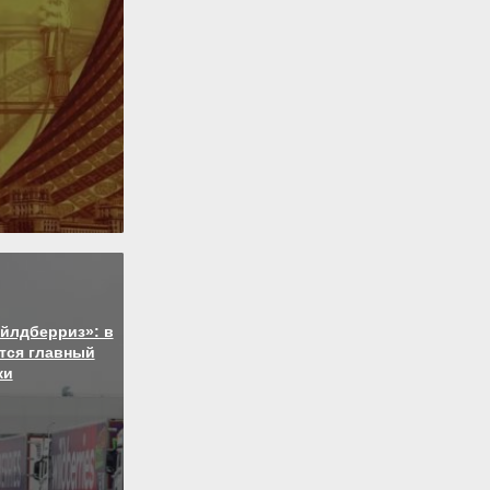
йлдберриз»: в
тся главный
ки