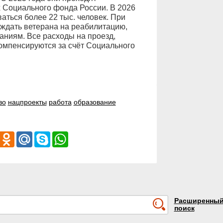
 Социального фонда России. В 2026
аться более 22 тыс. человек. При
ождать ветерана на реабилитацию,
аниям. Все расходы на проезд,
омпенсируются за счёт Социального
во
нацпроекты
работа
образование
iber
Odnoklassniki
Mail.Ru
Skype
WhatsApp
Расширенны
поиск