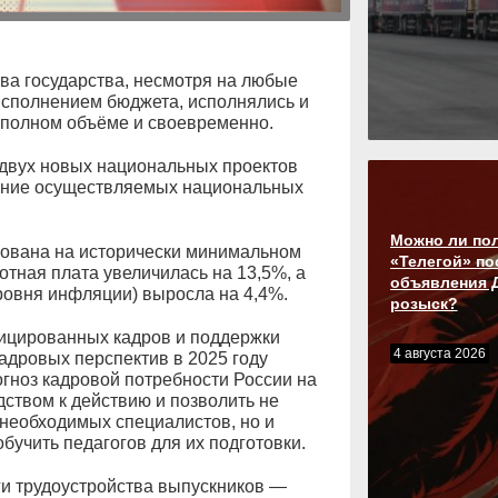
а государства, несмотря на любые
исполнением бюджета, исполнялись и
 полном объёме и своевременно.
 двух новых национальных проектов
ение осуществляемых национальных
Можно ли по
рована на исторически минимальном
«Телегой» по
отная плата увеличилась на 13,5%, а
объявления 
уровня инфляции) выросла на 4,4%.
розыск?
ицированных кадров и поддержки
4 августа 2026
адровых перспектив в 2025 году
гноз кадровой потребности России на
дством к действию и позволить не
 необходимых специалистов, но и
бучить педагогов для их подготовки.
ги трудоустройства выпускников —