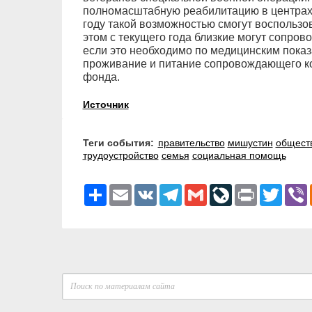
полномасштабную реабилитацию в центрах
году такой возможностью смогут воспользов
этом с текущего года близкие могут сопров
если это необходимо по медицинским показ
проживание и питание сопровождающего к
фонда.
Источник
Теги события:
правительство
мишустин
общест
трудоустройство
семья
социальная помощь
Ресурс
Email
VK
Telegram
Gmail
LiveJournal
Print
Twitter
V