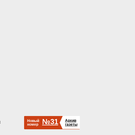
№31
Архив
Новый
й
номер
газеты