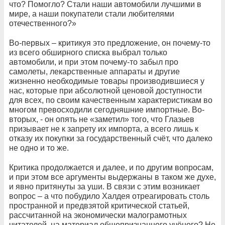
что? Помогло? Стали наши автомобили лучшими в
мире, а наши покупатели стали любителями
отечественного?»
Во-первых – критикуя это предложение, он почему-то
из всего обширного списка выбрал только
автомобили, и при этом почему-то забыл про
самолеты, лекарственные аппараты и другие
жизненно необходимые товары производившиеся у
нас, которые при абсолютной ценовой доступности
для всех, по своим качественным характеристикам во
многом превосходили сегодняшние импортные. Во-
вторых, - он опять не «заметил» того, что Глазьев
призывает не к запрету их импорта, а всего лишь к
отказу их покупки за государственный счёт, что далеко
не одно и то же.
Критика продолжается и далее, и по другим вопросам,
и при этом все аргументы выдержаны в таком же духе,
и явно притянуты за уши. В связи с этим возникает
вопрос – а что побудило Халдея отреагировать столь
пространной и предвзятой критической статьей,
рассчитанной на экономически малограмотных
читателей, на материал общепризнанного учёного? Не