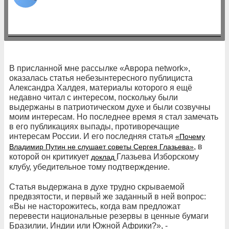
В присланной мне рассылке «Аврора network»,
оказалась статья небезынтересного публициста
Александра Халдея, материалы которого я ещё
недавно читал с интересом, поскольку были
выдержаны в патриотическом духе и были созвучны
моим интересам. Но последнее время я стал замечать
в его публикациях выпады, противоречащие
интересам России. И его последняя статья
«Почему
, в
Владимир Путин не слушает советы Сергея Глазьева»
которой он критикует
Глазьева Изборскому
доклад
клубу, убедительное тому подтверждение.
Статья выдержана в духе трудно скрываемой
предвзятости, и первый же заданный в ней вопрос:
«Вы не насторожитесь, когда вам предложат
перевести национальные резервы в ценные бумаги
Бразилии, Индии или Южной Африки?», -