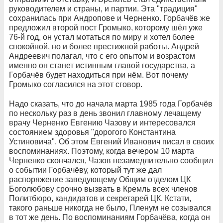
руководителем и страны, и партии. Эта "традиция"
сохранилась при Андропове и Черненко. Горбачёв же
предложил второй пост Громыко, которому шёл уже
76-й год, он устал мотаться по миру и хотел более
спокойной, но и более престижной работы. Андрей
Андреевич полагал, что с его опытом и возрастом
именно он станет истинным главой государства, а
Горбачёв будет находиться при нём. Вот почему
Громыко согласился на этот сговор.
Надо сказать, что до начала марта 1985 года Горбачёв
по нескольку раз в день звонил главному лечащему
врачу Черненко Евгению Чазову и интересовался
состоянием здоровья "дорогого Константина
Устиновича". Об этом Евгений Иванович писал в своих
воспоминаниях. Поэтому, когда вечером 10 марта
Черненко скончался, Чазов незамедлительно сообщил
о событии Горбачёву, который тут же дал
распоряжение заведующему Общим отделом ЦК
Боголюбову срочно вызвать в Кремль всех членов
Политбюро, кандидатов и секретарей ЦК. Кстати,
такого раньше никогда не было, Пленум не созывался
в тот же день. По воспоминаниям Горбачёва, когда он