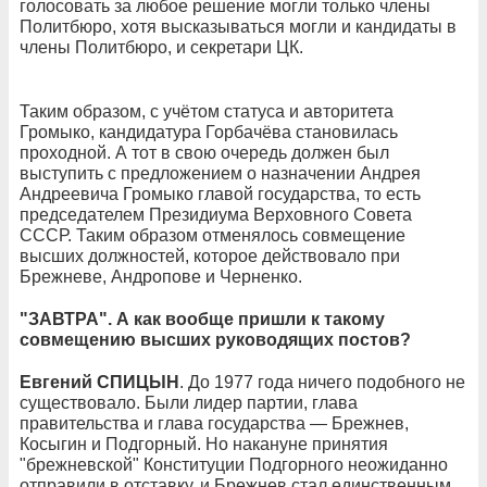
голосовать за любое решение могли только члены
Политбюро, хотя высказываться могли и кандидаты в
члены Политбюро, и секретари ЦК.
Таким образом, с учётом статуса и авторитета
Громыко, кандидатура Горбачёва становилась
проходной. А тот в свою очередь должен был
выступить с предложением о назначении Андрея
Андреевича Громыко главой государства, то есть
председателем Президиума Верховного Совета
СССР. Таким образом отменялось совмещение
высших должностей, которое действовало при
Брежневе, Андропове и Черненко.
"ЗАВТРА". А как вообще пришли к такому
совмещению высших руководящих постов?
Евгений СПИЦЫН
. До 1977 года ничего подобного не
существовало. Были лидер партии, глава
правительства и глава государства — Брежнев,
Косыгин и Подгорный. Но накануне принятия
"брежневской" Конституции Подгорного неожиданно
отправили в отставку, и Брежнев стал единственным