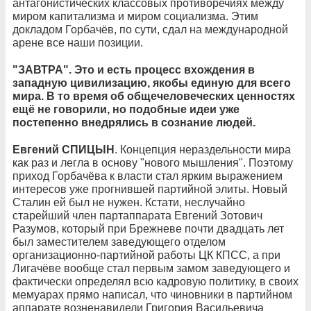
антагонистических классовых противоречиях между
миром капитализма и миром социализма. Этим
докладом Горбачёв, по сути, сдал на международной
арене все наши позиции.
"ЗАВТРА". Это и есть процесс вхождения в
западную цивилизацию, якобы единую для всего
мира. В то время об общечеловеческих ценностях
ещё не говорили, но подобные идеи уже
постепенно внедрялись в сознание людей.
Евгений СПИЦЫН
. Концепция нераздельности мира
как раз и легла в основу "нового мышления". Поэтому
приход Горбачёва к власти стал ярким выражением
интересов уже прогнившей партийной элиты. Новый
Сталин ей был не нужен. Кстати, неслучайно
старейший член партаппарата Евгений Зотович
Разумов, который при Брежневе почти двадцать лет
был заместителем заведующего отделом
организационно-партийной работы ЦК КПСС, а при
Лигачёве вообще стал первым замом заведующего и
фактически определял всю кадровую политику, в своих
мемуарах прямо написал, что чиновники в партийном
аппарате возненавидели Григория Васильевича