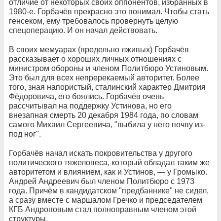
отличие от некоторых своих оппонентов, избранных в
1980-е. Горбачёв прекрасно это понимал. Чтобы стать
генсеком, ему требовалось провернуть целую
спецоперацию. И он начал действовать.
В своих мемуарах (предельно лживых) Горбачёв
рассказывает о хороших личных отношениях с
министром обороны и членом Политбюро Устиновым.
Это был для всех непререкаемый авторитет. Более
того, зная напористый, сталинский характер Дмитрия
Фёдоровича, его боялись. Горбачёв очень
рассчитывал на поддержку Устинова, но его
внезапная смерть 20 декабря 1984 года, по словам
самого Михаил Сергеевича, "выбила у него почву из-
под ног".
Горбачёв начал искать покровительства у другого
политического тяжеловеса, который обладал таким же
авторитетом и влиянием, как и Устинов, — у Громыко.
Андрей Андреевич был членом Политбюро с 1973
года. Причём в кандидатском "предбаннике" не сидел,
а сразу вместе с маршалом Гречко и председателем
КГБ Андроповым стал полноправным членом этой
структуры.