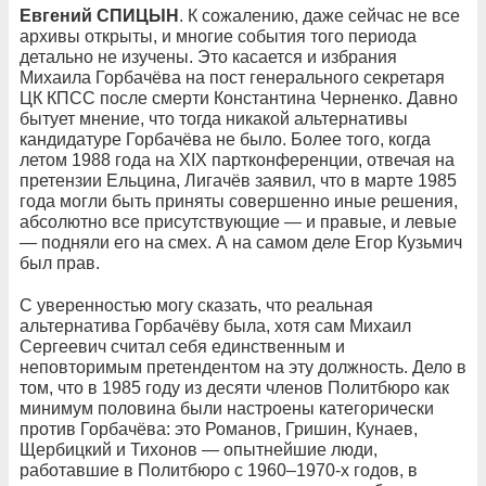
Евгений СПИЦЫН
. К сожалению, даже сейчас не все
архивы открыты, и многие события того периода
детально не изучены. Это касается и избрания
Михаила Горбачёва на пост генерального секретаря
ЦК КПСС после смерти Константина Черненко. Давно
бытует мнение, что тогда никакой альтернативы
кандидатуре Горбачёва не было. Более того, когда
летом 1988 года на XIX партконференции, отвечая на
претензии Ельцина, Лигачёв заявил, что в марте 1985
года могли быть приняты совершенно иные решения,
абсолютно все присутствующие — и правые, и левые
— подняли его на смех. А на самом деле Егор Кузьмич
был прав.
С уверенностью могу сказать, что реальная
альтернатива Горбачёву была, хотя сам Михаил
Сергеевич считал себя единственным и
неповторимым претендентом на эту должность. Дело в
том, что в 1985 году из десяти членов Политбюро как
минимум половина были настроены категорически
против Горбачёва: это Романов, Гришин, Кунаев,
Щербицкий и Тихонов — опытнейшие люди,
работавшие в Политбюро с 1960–1970-х годов, в