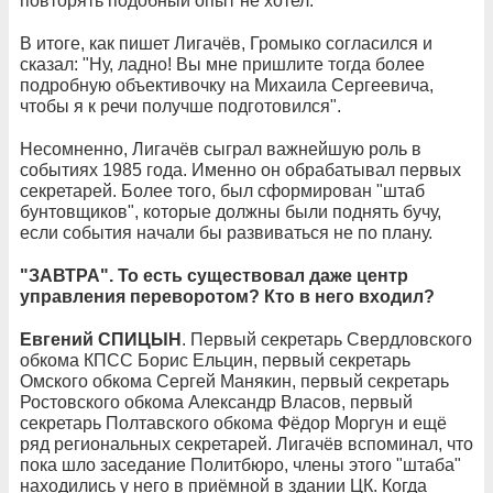
повторять подобный опыт не хотел.
В итоге, как пишет Лигачёв, Громыко согласился и
сказал: "Ну, ладно! Вы мне пришлите тогда более
подробную объективочку на Михаила Сергеевича,
чтобы я к речи получше подготовился".
Несомненно, Лигачёв сыграл важнейшую роль в
событиях 1985 года. Именно он обрабатывал первых
секретарей. Более того, был сформирован "штаб
бунтовщиков", которые должны были поднять бучу,
если события начали бы развиваться не по плану.
"ЗАВТРА". То есть существовал даже центр
управления переворотом? Кто в него входил?
Евгений СПИЦЫН
. Первый секретарь Свердловского
обкома КПСС Борис Ельцин, первый секретарь
Омского обкома Сергей Манякин, первый секретарь
Ростовского обкома Александр Власов, первый
секретарь Полтавского обкома Фёдор Моргун и ещё
ряд региональных секретарей. Лигачёв вспоминал, что
пока шло заседание Политбюро, члены этого "штаба"
находились у него в приёмной в здании ЦК. Когда