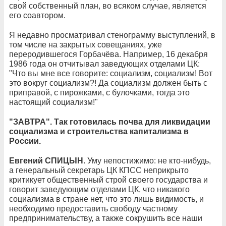
свой собственный план, во всяком случае, является
его соавтором.
Я недавно просматривал стенограмму выступлений, в
том числе на закрытых совещаниях, уже
переродившегося Горбачёва. Например, 16 декабря
1986 года он отчитывал заведующих отделами ЦК:
"Что вы мне все говорите: социализм, социализм! Вот
это вокруг социализм?! Да социализм должен быть с
приправой, с пирожками, с булочками, тогда это
настоящий социализм!"
"ЗАВТРА". Так готовилась почва для ликвидации
социализма и строительства капитализма в
России.
Евгений СПИЦЫН
. Уму непостижимо: не кто-нибудь,
а генеральный секретарь ЦК КПСС неприкрыто
критикует общественный строй своего государства и
говорит заведующим отделами ЦК, что никакого
социализма в стране нет, что это лишь видимость, и
необходимо предоставить свободу частному
предпринимательству, а также сокрушить все наши