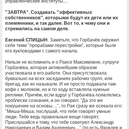
управленческие институты…
"ЗАВТРА". Создавать "эффективных
собственников", которыми будут их дети или их
племянники, и так далее. Вот то, к чему они и
стремились на самом деле.
Евгений СПИЦЫН
. Заметьте, что Горбачёв окружил
себя теми "прорабами перестройки", которые были
его кукловодами с самого начала.
Нельзя не вспомнить и о Раисе Максимовне, супруге
Горбачёва, которая активнейшим образом
участвовала в его работе. Она присутствовала
буквально на всех заседаниях рабочих групп, или
бригад, как их называли. И не просто подавала там
кофе с молоком, но и по ходу вставляла нужные
реплики. Причём, если вдруг у Горбачёва появлялись
проблески сознания, и он говорил: "Да это же
покушение на основы…", то Рая сразу же осекала его:
"Миша-Миша, послушай, что тебе говорят умные
люди. Тебе ведь правильные вещи говорят.
Прислушайся к тому, что тебе советуют Александр
Николаевич и Вадим Андреевич…" (то есть Яковлев и