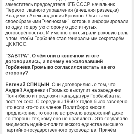
заместитель председателя КГБ СССР, начальник
Первого главного управления (внешняя разведка)
Владимир Александрович Крючков. Они стали
своеобразными "челноками", которые информировали
то одну, то другую сторону о достигнутых
договорённостях. И именно они сыграли роковую роль
в том, чтобы Горбачёв стал генеральным секретарём
ЦК КПСС.
"ЗАВТРА". О чём они в конечном итоге
договорились, и почему не жаловавший
Горбачёва Громыко согласился встать на его
сторону?
Евгений СПИЦЫН
. Они договорились о том, что
Андрей Андреевич Громыко выступит на заседании
Политбюро и предложит кандидатуру Горбачёва на
пост генсека. С середины 1960-х годов было заведено,
что если кто-то из членов Политбюро вносил
предложение, то оно не встречало возражений даже
со стороны тех, кому оно не нравилось. Это создавало
видимость идейно-политического единства высшего
партийно-государственного руководства. Причём