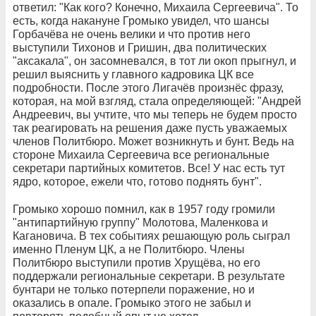
ответил: "Как кого? Конечно, Михаила Сергеевича". То
есть, когда накануне Громыко увидел, что шансы
Горбачёва не очень велики и что против него
выступили Тихонов и Гришин, два политических
"аксакала", он засомневался, в тот ли окоп прыгнул, и
решил выяснить у главного кадровика ЦК все
подробности. После этого Лигачёв произнёс фразу,
которая, на мой взгляд, стала определяющей: "Андрей
Андреевич, вы учтите, что мы теперь не будем просто
так реагировать на решения даже пусть уважаемых
членов Политбюро. Может возникнуть и бунт. Ведь на
стороне Михаила Сергеевича все региональные
секретари партийных комитетов. Все! У нас есть тут
ядро, которое, ежели что, готово поднять бунт".
Громыко хорошо помнил, как в 1957 году громили
"антипартийную группу" Молотова, Маленкова и
Кагановича. В тех событиях решающую роль сыграл
именно Пленум ЦК, а не Политбюро. Члены
Политбюро выступили против Хрущёва, но его
поддержали региональные секретари. В результате
бунтари не только потерпели поражение, но и
оказались в опале. Громыко этого не забыл и