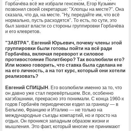
Горбачёва всё же избрали генсеком, Егор Кузьмич
позвонил своей секретарше: "Хлопцы на месте?". Она
сказала, что да, на месте. "Ну, передайте им, что всё
нормально, пусть расходятся". То есть, по сути, это
был захват власти со стороны группировки Горбачёва
и его клевретов.
"ЗАВТРА". Евгений Юрьевич, почему члены этой
группировки были готовы пойти на всё ради
Горбачёва, включая переворот и силовое
противостояние Политбюро? Так возлюбили его?
Или можно говорить, что ставка была сделана не
на его личность, а на тот курс, который они хотели
реализовать?
Евгений СПИЦЫН
. Его возлюбили именно за то, что
он давно уже стал перевёртышем. Все, особенно
кагэбэшники, прекрасно это понимали. С конца 1960-х
годов Горбачёв периодически ездил за границу — в
Бельгию, Францию и Италию — не только на
международные съезды компартий, но и просто на
отдых. Он проникся западным образом жизни и
мышления. Это факт, который многие не принимают