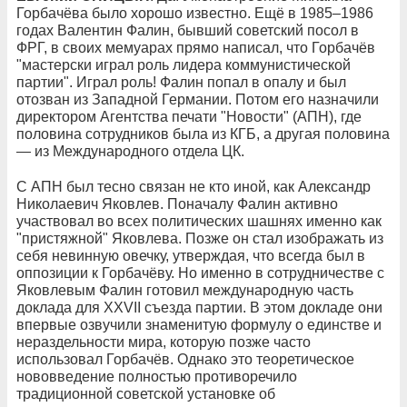
Горбачёва было хорошо известно. Ещё в 1985–1986
годах Валентин Фалин, бывший советский посол в
ФРГ, в своих мемуарах прямо написал, что Горбачёв
"мастерски играл роль лидера коммунистической
партии". Играл роль! Фалин попал в опалу и был
отозван из Западной Германии. Потом его назначили
директором Агентства печати "Новости" (АПН), где
половина сотрудников была из КГБ, а другая половина
— из Международного отдела ЦК.
С АПН был тесно связан не кто иной, как Александр
Николаевич Яковлев. Поначалу Фалин активно
участвовал во всех политических шашнях именно как
"пристяжной" Яковлева. Позже он стал изображать из
себя невинную овечку, утверждая, что всегда был в
оппозиции к Горбачёву. Но именно в сотрудничестве с
Яковлевым Фалин готовил международную часть
доклада для XXVII съезда партии. В этом докладе они
впервые озвучили знаменитую формулу о единстве и
нераздельности мира, которую позже часто
использовал Горбачёв. Однако это теоретическое
нововведение полностью противоречило
традиционной советской установке об