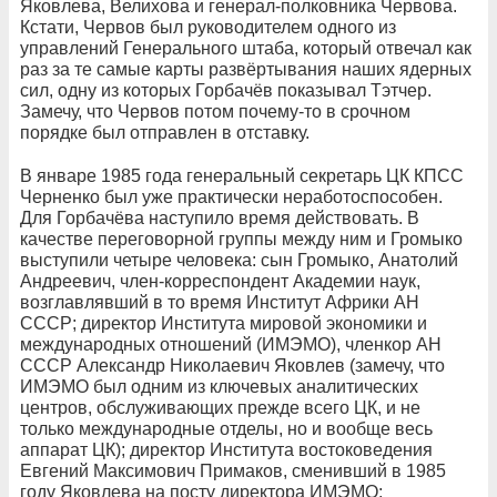
Яковлева, Велихова и генерал-полковника Червова.
Кстати, Червов был руководителем одного из
управлений Генерального штаба, который отвечал как
раз за те самые карты развёртывания наших ядерных
сил, одну из которых Горбачёв показывал Тэтчер.
Замечу, что Червов потом почему-то в срочном
порядке был отправлен в отставку.
В январе 1985 года генеральный секретарь ЦК КПСС
Черненко был уже практически неработоспособен.
Для Горбачёва наступило время действовать. В
качестве переговорной группы между ним и Громыко
выступили четыре человека: сын Громыко, Анатолий
Андреевич, член-корреспондент Академии наук,
возглавлявший в то время Институт Африки АН
СССР; директор Института мировой экономики и
международных отношений (ИМЭМО), членкор АН
СССР Александр Николаевич Яковлев (замечу, что
ИМЭМО был одним из ключевых аналитических
центров, обслуживающих прежде всего ЦК, и не
только международные отделы, но и вообще весь
аппарат ЦК); директор Института востоковедения
Евгений Максимович Примаков, сменивший в 1985
году Яковлева на посту директора ИМЭМО;