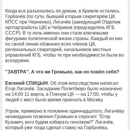
Когда все разъехались по домам, в Кремле остались
Горбачёв (по сути, бывший вторым секретарём ЦК
КПСС при Черненко), Лигачёв (заведующий Отделом
оргпартработы ЦК) и Чебриков (председатель КГБ
СССР). В ту ночь именно они стали ключевыми
фигурами политической жизни страны. Каждый из них
по своей линии обзвонил всех членов ЦК,
региональных секретарей, начальников местных
управлений КГБ, чтобы те при необходимости были во
всеоружии.
"ЗАВТРА". А что же Громыко, как он повёл себя?
Евгений СПИЦЫН
. Об этом впоследствии написал
Егор Лигачёв. Заседание Политбюро было назначено
на 14:00 11 марта, а Пленум ЦК — на 17:00, чтобы у
людей с мест было время приехать в Москву.
Утром, примерно в половине одиннадцатого, Лигачёву
неожиданно позвонил Громыко и спросил: "Егор
Кузьмич, кого будем избирать генсеком?" Лигачёв,
который уже тогда сделал ставку на Горбачёва,