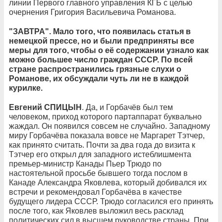
линии Первого главного управления КГБ с целью
очернения Григория Васильевича Романова.
"ЗАВТРА". Мало того, что появилась статья в
немецкой прессе, но и были предприняты все
меры для того, чтобы о её содержании узнало как
можно большее число граждан СССР. По всей
стране распространились грязные слухи о
Романове, их обсуждали чуть ли не в каждой
курилке.
Евгений СПИЦЫН
. Да, и Горбачёв был тем
человеком, приход которого партаппарат буквально
жаждал. Он появился совсем не случайно. Западному
миру Горбачёва показала вовсе не Маргарет Тэтчер,
как принято считать. Почти за два года до визита к
Тэтчер его открыл для западного истеблишмента
премьер-министр Канады Пьер Трюдо по
настоятельной просьбе бывшего тогда послом в
Канаде Александра Яковлева, который добивался их
встречи и рекомендовал Горбачёва в качестве
будущего лидера СССР. Трюдо согласился его принять
после того, как Яковлев выложил весь расклад
политических сил в высшем руководстве страны. При