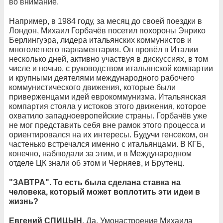
во внимание.
Например, в 1984 году, за месяц до своей поездки в
Лондон, Михаил Горбачёв посетил похороны Энрико
Берлингуэра, лидера итальянских коммунистов и
многолетнего парламентария. Он провёл в Италии
несколько дней, активно участвуя в дискуссиях, в том
числе и ночью, с руководством итальянской компартии
и крупными деятелями международного рабочего
коммунистического движения, которые были
приверженцами идей еврокоммунизма. Итальянская
компартия стояла у истоков этого движения, которое
охватило западноевропейские страны. Горбачёв уже
не мог представить себя вне рамок этого процесса и
ориентировался на их интересы. Будучи генсеком, он
частенько встречался именно с итальянцами. В КГБ,
конечно, наблюдали за этим, и в Международном
отделе ЦК знали об этом и Черняев, и Брутенц.
"ЗАВТРА". То есть была сделана ставка на
человека, который может воплотить эти идеи в
жизнь?
Евгений СПИЦЫН
. Да. Умонастроение Михаила