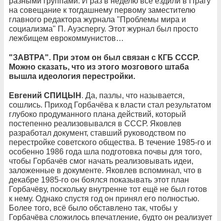
разными группами. И раз в неделю все ездили в Прагу
на совещание к тогдашнему первому заместителю
главного редактора журнала "Проблемы мира и
социализма" П. Ауэспергу. Этот журнал был просто
лежбищем еврокоммунистов…
"ЗАВТРА". При этом он был связан с КГБ СССР.
Можно сказать, что из этого мозгового штаба
вышла идеология перестройки.
Евгений СПИЦЫН
. Да, пазлы, что называется,
сошлись. Приход Горбачёва к власти стал результатом
глубоко продуманного плана действий, который
постепенно реализовывался в СССР. Яковлев
разработал документ, ставший руководством по
перестройке советского общества. В течение 1985-го и
особенно 1986 года шла подготовка почвы для того,
чтобы Горбачёв смог начать реализовывать идеи,
заложенные в документе. Яковлев вспоминал, что в
декабре 1985-го он боялся показывать этот план
Горбачёву, поскольку внутренне тот ещё не был готов
к нему. Однако спустя год он принял его полностью.
Более того, всё было обставлено так, чтобы у
Горбачёва сложилось впечатление, будто он реализует