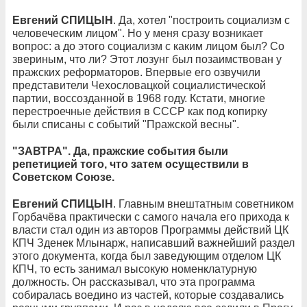
Евгений СПИЦЫН
. Да, хотел "построить социализм с
человеческим лицом". Но у меня сразу возникает
вопрос: а до этого социализм с каким лицом был? Со
звериным, что ли? Этот лозунг был позаимствован у
пражских реформаторов. Впервые его озвучили
представители Чехословацкой социалистической
партии, воссозданной в 1968 году. Кстати, многие
перестроечные действия в СССР как под копирку
были списаны с событий "Пражской весны".
"ЗАВТРА". Да, пражские события были
репетицией того, что затем осуществили в
Советском Союзе.
Евгений СПИЦЫН
. Главным внештатным советником
Горбачёва практически с самого начала его прихода к
власти стал один из авторов Программы действий ЦК
КПЧ Зденек Млынарж, написавший важнейший раздел
этого документа, когда был заведующим отделом ЦК
КПЧ, то есть занимал высокую номенклатурную
должность. Он рассказывал, что эта программа
собиралась воедино из частей, которые создавались