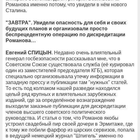
Романова именно потому, что увидели в нём нового
Сталина.
"ЗАВТРА". Увидели опасность для себя и своих
будущих планов и организовали просто
беспрецедентную операцию по дискредитации
Романова…
Евгений СПИЦЫН
. Недавно очень влиятельный
генерал госбезопасности рассказывал мне, что в
Советском Союзе существовала служба (её курировал
один из заместителей председателя КГБ), которая
специально организовывала утечку информации в
западную прессу и публикации там "нужных" статей.
То есть под колпаком нашей разведки находился
целый ряд крупных и влиятельных зарубежных
изданий, где за определённое вознаграждение
выходили заказные публикации для дискредитации
членов высшего советского политического
руководства. И статья о том, что Романов якобы
устроил свадебный пир своей дочери в Эрмитаже, где
к тому же побили фарфор из царских сервизов, попала
в ведущий немецкий журнал "Шпигель" именно по