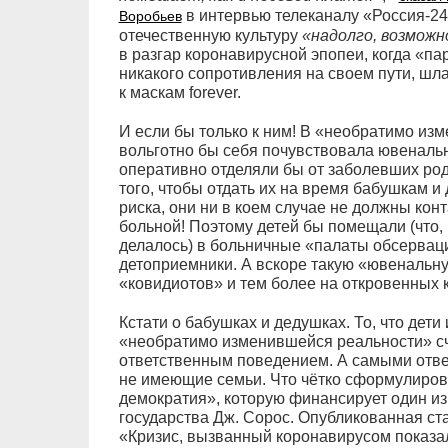
в интервью телеканалу «Россия-24
Воробьев
отечественную культуру
«надолго, возможно
в разгар коронавирусной эпопеи, когда «пар
никакого сопротивления на своем пути, шла 
к маскам forever.
И если бы только к ним! В «необратимо из
вольготно бы себя почувствовала ювеналь
оперативно отделяли бы от заболевших роди
того, чтобы отдать их на время бабушкам и
риска, они ни в коем случае не должны конт
больной! Поэтому детей бы помещали (что, 
делалось) в больничные «палаты обсервац
детоприемники. А вскоре такую «ювенальну
«ковидиотов» и тем более на откровенных 
Кстати о бабушках и дедушках. То, что дети
«необратимо изменившейся реальности» сч
ответственным поведением. А самыми отв
не имеющие семьи. Что чётко сформулиров
демократия», которую финансирует один из
государства Дж. Сорос. Опубликованная ста
«Кризис, вызванный коронавирусом показал