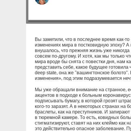
Вы заметили, что в последнее время как-т
изменениях мира в постковидную эпоху? А
внушалось, что прежняя жизнь уже никогда 
совсем по-другому. И хотя, как мы только ч
мира вроде бы снята с повестки дня, нам 
представить себе, какое будущее готовила 
deep state, она же "вашингтонское болото
изменения», под этим подразумевается не
Мы уже обращали внимание на странное, е
акцентов в подходе к больным коронавирусо
подписывать бумагу, в которой грозят штр
кого-то заразят. А в некоторых странах на
браслеты, как на преступников. И запирают
в тюремной камере. То есть, ковидных бо
стигматизируют, ставят на них клеймо как н
это действительно опасное заболевание. Пус