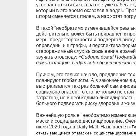
успевает откатиться, а на неё уже набегает 
который в это время оказался в воде!.. Пра
шторм сменяется штилем, а нас хотят погр
В такой "необратимо изменившейся реально
действительно может быть приравнен к прес
меры предосторожности и подвергал риску 
оправданы и штрафы, и перспектива тюрьм
старорежимный слух высказывания врачей,
звучать отовсюду:
«Сидите дома! Подумайт
самоизоляцию, ведут себя безответственн
Причем, это только начало, преддверие те
планируют глобалисты. А в законченном ви
выстраивается так: раз больной сам винова
социально опасен, то его не только не стои
затратно), но и необходимо ликвидировать
больного подвергать риску здоровье и жизн
Важнейшую роль в "необратимо изменивше
маски и социальное дистанцирование. Очен
июля 2020 года в Daily Mail. Называется «
Р
отказывающиеся от маски и соцдистанцирования