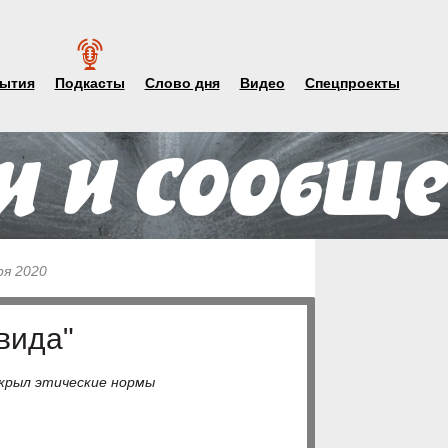
ытия
Подкасты
Слово дня
Видео
Спецпроекты
ря 2020
вида"
екрыл этические нормы