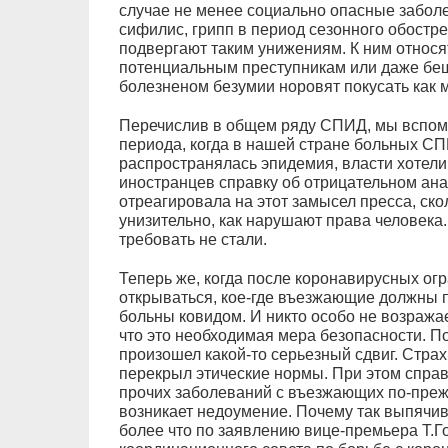
случае не менее социально опасные заболе
сифилис, грипп в период сезонного обострен
подвергают таким унижениям. К ним относят
потенциальным преступникам или даже бе
болезненом безумии норовят покусать как
Перечислив в общем ряду СПИД, мы вспомни
периода, когда в нашей стране больных СП
распространялась эпидемия, власти хотел
иностранцев справку об отрицательном ан
отреагировала на этот замысел пресса, скол
унизительно, как нарушают права человека.
требовать не стали.
Теперь же, когда после коронавирусных ог
открываться, кое-где въезжающие должны п
больны ковидом. И никто особо не возражае
что это необходимая мера безопасности. По
произошел какой-то серьезный сдвиг. Страх
перекрыл этические нормы. При этом справ
прочих заболеваний с въезжающих по-преж
возникает недоумение. Почему так выпячи
более что по заявлению вице-премьера Т.Г