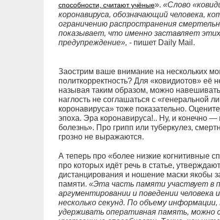
».
«Слово «ковид
способности, считают учёные
коронавируса, обозначающий человека, к
ограничению распространения смертельно
показывает, что именно заставляет этих
предупреждение»,
- пишет Daily Mail.
Заострим ваше внимание на нескольких мо
политкорректность? Для «ковидиотов» её не
называя таким образом, можно навешивать
наглость не соглашаться с «генеральной л
коронавируса» тоже показательно. Оцените 
эпоха. Эра коронавируса!.. Ну, и конечно — 
болезнь». Про грипп или туберкулез, смертн
грозно не выражаются.
А теперь про «более низкие когнитивные с
про которых идёт речь в статье, утверждаю
дистанцирования и ношение маски якобы з
памяти.
«Эта часть памяти участвует в 
аргументировании и поведении человека 
несколько секунд. По объему информации
удерживать оперативная память, можно 