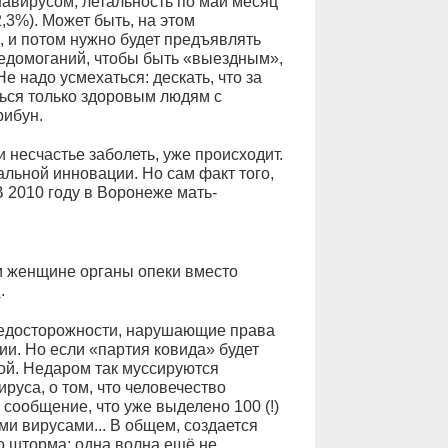
навирусом, летальность по май месяц
,3%). Может быть, на этом
 и потом нужно будет предъявлять
недомоганий, чтобы быть «выездным»,
е надо усмехаться: дескать, что за
ься только здоровым людям с
рибун.
и несчастье заболеть, уже происходит.
нальной инновации. Но сам факт того,
В 2010 году в Воронеже мать-
м женщине органы опеки вместо
.
м
предосторожности, нарушающие права
ии. Но если «партия ковида» будет
кой. Недаром так муссируются
руса, о том, что человечество
сообщение, что уже выделено 100 (!)
и вирусами... В общем, создается
о шторма: одна волна ещё не