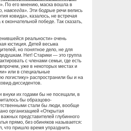
». По его мнению, маска вошла в
, навсегда».
Эти бодрые речи велись
тия ковида», казалось, не встречая
к окончательной победе. Так сказать,
менившейся реальности» очень
ная юстиция. Детей весьма
телей, но понятное дело, не для
 дедушкам. Нет! Старики — это группа
актировать с членами семьи, где есть
впрочем, уже в некоторых местах и
ии» или в специальные
ю логистику» распространили бы и на
ковид-диссидентов.
 и внуки их годами бы не посещали, в
италось бы образцово-
етственными стали бы люди, вообще
ано организацией «Открытая
 важных представителей глубинного
тья прямо, без обиняков называется:
, что пришло время упразднить