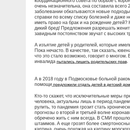
координационного совета по борьбе с коро
очень незначительна, она составила всего 2
заболевании обкатываются новые подходы,
справки по всему списку болезней и даже 
иметь право на брак и на рождение детей? Н
дикий бред! Предложения разрешать женит
завидным постоянством звучат с высоких т
А изъятие детей у родителей, которые имел
Пока нечасто. В качестве, так сказать, юве
что это стало возможно, говорит о многом. 
инвалида
.
пытались лишить родительских прав
А в 2018 году в Подмосковье больной рако
помощи
предложили отдать детей в детский до
Кто-то скажет, что исключительные меры 
человека, актуальны лишь в период пандем
рулить, то пандемия грозит стать хроничес
прогнозы о второй и третьей волне коронави
обречено жить с ним всегда. В СМИ прошло 
штаммов. А еще грозят более смертоносным
картина, очень похожая на картину морског