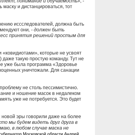
еллект, понимание и обучаемость»
, -
ть маску и дистанцироваться, тот
нению иссследователей, должна быть
мендуют они
, - должен быть
цесс принятия решений простым для
ми «ковидиотами», которые не усвоят
ь) даже такую простую команду. Тут не
ере уже была программа «Здоровье
ноценных уничтожали. Для санации
проблему не столь пессимистично.
вание и ношение масок в недалеком
мять уже не потребуется. Это будет
 новой эры говорили даже на более
то мы будем видеть друг друга в
умаю, в любом случае маска не
 губернатор Московской области Андрей