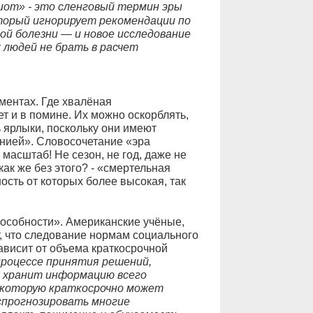
иот» - это сленговый термин эры
оторый игнорирует рекомендации по
й болезни — и новое исследование
 людей не брать в расчет
ментах. Где хвалёная
т и в помине. Их можно оскорблять,
 ярлыки, поскольку они имеют
инией». Словосочетание «эра
масштаб! Не сезон, не год, даже не
как же без этого? - «смертельная
ость от которых более высокая, так
пособности». Американские учёные,
т, что следование нормам социального
ависит от объема краткосрочной
процессе принятия решений,
и хранит информацию всего
, которую краткосрочно может
спрогнозировать многие