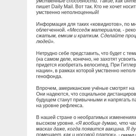
умственные способности. Такие, как инт
пишет Daily Mail. Вот так. Кто не хочет носи
умственно неполноценный!
Информация для таких «ковидиотов», по м
облегченной.
«Месседж материалов, -
реко
сжатым, емким и кратким. Сделайте про
людей».
Нетрудно себе представить, что будет с те
(на самом деле, конечно, не захотят усвоит
придется изобретать велосипед. При Гитл
нации», в рамках которой умственно непол
генофонда.
Впрочем, американские учёные смотрят на 
Они надеются, что социальное дистанциро
будущем станут привычными и напрягать па
на уровне рефлекса.
В нашей стране о необратимых изменениях
высоком уровне.
«Я вообще думаю, что час
масках даже, когда появится вакцина. Я д
помешает, как и носовой платок»
, -
сказал