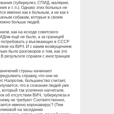
вания (туберкулез, СПИД, малярия,
ия и т. п.). Однако этих больных не
ся именно как к больным, а не как к
шеным собакам, которые в своем
 можно больше людей.
ли, как на исходе советского
ИДом ещё не было, а за границей
и потребовать у въезжающих в СССР
ализе на ВИЧ. И с каким возмущением
ько было разговоров о том, как это
 В результате справок с иностранцев
раничений страны начинают
редъявить справку, что они не
т. Напротив, большинство считает,
лучается, что в сознании людей уже
, который так усиленно нагнетали,
ок об отсутствии ВИЧ, туберкулеза и
нему не требуют. Соответственно,
вается именно коронавирус? (Тем
оликовой на заседании