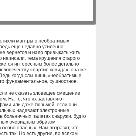
о стихли мантры о необратимых
 ведь еще недавно усиленно
не вернется и надо привыкать жить
то написали, тема крушения старого
кажется интересным более детально
человечеству «партия ковида», она же
". Ведь когда слышишь «необратимые
что фундаментальное, сущностное.
сли не сказать зловещее смещение
м. На то, что их заставляют
афами или даже тюрьмой, если они
 больных надевают электронные
 в больничных палатах снаружи, будто
льных очевидным образом
а особо опасных. Нам возразят, что
ть так. Но есть другие, во всяком