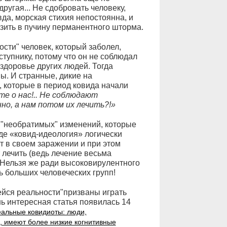
другая... Не сдобровать человеку,
вда, морская стихия непостоянна, и
узить в пучину перманентного шторма.
сти" человек, который заболел,
тупнику, потому что он не соблюдал
здоровье других людей. Тогда
ы. И странные, дикие на
 которые в период ковида начали
е о нас!.. Не соблюдают
о, а нам потом их лечить?!»
х "необратимых" изменений, которые
де «ковид-идеология» логически
т в своем заражении и при этом
т лечить (ведь лечение весьма
. Нельзя же ради высоковирулентного
ь больших человеческих групп!
йся реальности"призваны играть
ь интересная статья появилась 14
еальные ковидиоты: люди,
, имеют более низкие когнитивные