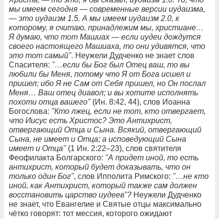
мы имеем сегодня — современные версии иудаизма,
— это иудаизм 1.5. А мы имеем иудаизм 2.0, к
которому, я считаю, принадлежим мы, христиане…
Я думаю, что тот Машиах — если иудеи дождутся
своего настоящего Машиаха, то они удивятся, что
это тот самый".
Неужели Дудченко не знает слов
Спасителя:
"…если бы Бог был Отец ваш, то вы
любили бы Меня, потому что Я от Бога исшел и
пришел; ибо Я не Сам от Себя пришел, но Он послал
Меня… Ваш отец диавол; и вы хотите исполнять
похоти отца вашего"
(Ин. 8:42, 44), слов Иоанна
Богослова:
"Кто лжец, если не тот, кто отвергает,
что Иисус есть Христос? Это Антихрист,
отвергающий Отца и Сына. Всякий, отвергающий
Сына, не имеет и Отца; а исповедующий Сына
имеет и Отца"
(1 Ин. 2:22–23), слов святителя
Феофилакта Болгарского:
"А придет иной, то есть
антихрист, который будет доказывать, что он
только один Бог"
, слов Ипполита Римского:
"…не кто
иной, как Антихрист, который также сам должен
восстановить царство иудеев"?
Неужели Дудченко
не знает, что Евангелие и Святые отцы максимально
чётко говорят: тот мессия, которого ожидают