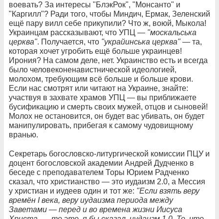
воевать? За интересы "БлэкРок", "Монсанто" и
"Каргилл"? Ради того, чтобы Миндич, Ермак, Зеленский
ещё пару вилл себе прикупили? Что ж, воюй, Мыкола!
Украинцам рассказывают, что УПЦ —
"москальська
церква"
. Получается, что
"украйинська церква"
— та,
которая хочет угробить ещё больше украинцев!
Ирония? На самом деле, нет. Украинство есть и всегда
было человеконенавистнической идеологией,
молохом, требующим всё больше и больше крови.
Если нас смотрят или читают на Украине, знайте:
участвуя в захвате храмов УПЦ — вы приближаете
бусификацию и смерть своих мужей, отцов и сыновей!
Молох не остановится, он будет вас убивать, он будет
манипулировать, прибегая к самому чудовищному
вранью.
Секретарь богословско-литургической комиссии ПЦУ и
доцент богословской академии Андрей Дудченко в
беседе с преподавателем Торы Юрием Радченко
сказал, что христианство — это иудаизм 2.0, а Мессия
у христиан и иудеев один и тот же:
"Если взять веру
времён I века, веру иудаизма периода между
Заветами — перед и во времена жизни Иисуса
Христа, — то это, я бы сказал, иудаизм 1.0. То, что