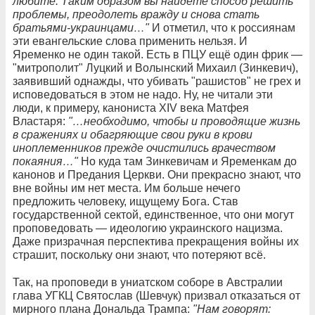
любите. Таким образом вы найдёте способ решить
проблемы, преодолеть вражду и снова стать
братьями-украинцами…"
И отметил, что к россиянам
эти евангельские слова применить нельзя. И
Яременко не один такой. Есть в ПЦУ ещё один фрик —
"митрополит" Луцкий и Волынский Михаил (Зинкевич),
заявивший однажды, что убивать "рашистов" не грех и
исповедоваться в этом не надо. Ну, не читали эти
люди, к примеру, канониста XIV века Матфея
Властаря:
"…необходимо, чтобы и проводящие жизнь
в сражениях и обагряющие свои руки в крови
иноплеменников прежде очистились врачеством
покаяния…"
Но куда там Зинкевичам и Яременкам до
канонов и Предания Церкви. Они прекрасно знают, что
вне войны им нет места. Им больше нечего
предложить человеку, ищущему Бога. Став
государственной сектой, единственное, что они могут
проповедовать — идеологию украинского нацизма.
Даже призрачная перспектива прекращения войны их
страшит, поскольку они знают, что потеряют всё.
Так, на проповеди в униатском соборе в Австралии
глава УГКЦ Святослав (Шевчук) призвал отказаться от
мирного плана Дональда Трампа:
"Нам говорят: