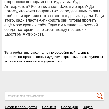
сторонники постхрамового иудаизма, будет
Антихристом? Конечно, знает! Зачем же врёт? Да
потому, что хочет понравиться определённым силам,
чтобы они приняли его за своего и деньжат дали. Ради
этого, ради власти Антихриста они готовы пролить
ещё море крови и слёз. Одно им мешает — русский
солдат, который ныне стоит между правдой и
царством Антихриста.
Теги события:
украина
пцу
русофобия
война
упц мп
гонения на православных
иудаизм
церковный раскол
униаты
украинские нацисты
всу
украинство
Блоги и сообщества
События
Слово дня
Видео