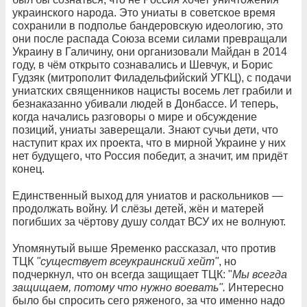
украинского народа. Это униаты в советское время
сохранили в подполье бандеровскую идеологию, это
они после распада Союза всеми силами превращали
Украину в Галичину, они организовали Майдан в 2014
году, в чём открыто сознавались и Шевчук, и Борис
Гудзяк (митрополит Филадельфийский УГКЦ), с подачи
униатских священников нацисты восемь лет грабили и
безнаказанно убивали людей в Донбассе. И теперь,
когда начались разговоры о мире и обсуждение
позиций, униаты заверещали. Знают сучьи дети, что
наступит крах их проекта, что в мирной Украине у них
нет будущего, что Россия победит, а значит, им придёт
конец.
Единственный выход для униатов и раскольников —
продолжать войну. И слёзы детей, жён и матерей
погибших за чёртову душу солдат ВСУ их не волнуют.
Упомянутый выше Яременко рассказал, что против
ТЦК
"существует всеукраинский хейт"
, но
подчеркнул, что он всегда защищает ТЦК: "
Мы всегда
защищаем, потому что нужно воевать".
Интересно
было бы спросить сего ряженого, за что именно надо