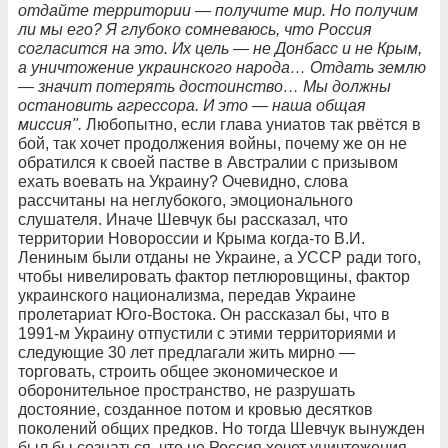
отдайте территории — получите мир. Но получим
ли мы его? Я глубоко сомневаюсь, что Россия
согласится на это. Их цель — не Донбасс и не Крым,
а уничтожение украинского народа… Отдать землю
— значит потерять достоинство… Мы должны
остановить агрессора. И это — наша общая
миссия".
Любопытно, если глава униатов так рвётся в
бой, так хочет продолжения войны, почему же он не
обратился к своей пастве в Австралии с призывом
ехать воевать на Украину? Очевидно, слова
рассчитаны на неглубокого, эмоционального
слушателя. Иначе Шевчук бы рассказал, что
территории Новороссии и Крыма когда-то В.И.
Лениным были отданы не Украине, а УССР ради того,
чтобы нивелировать фактор петлюровщины, фактор
украинского национализма, передав Украине
пролетариат Юго-Востока. Он рассказал бы, что в
1991-м Украину отпустили с этими территориями и
следующие 30 лет предлагали жить мирно —
торговать, строить общее экономическое и
оборонительное пространство, не разрушать
достояние, созданное потом и кровью десятков
поколений общих предков. Но тогда Шевчук вынужден
был бы сознаться, что не Россия хочет уничтожения