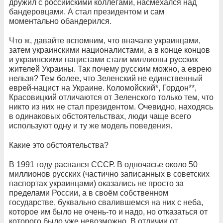
дружил с российскими коллегами, насмехался над
бандеровцами. А стал президентом и сам
моментально обандерился.
Что ж, давайте вспомним, что вначале украинцами,
затем украинскими националистами, а в конце концов
и украинскими нацистами стали миллионы русских
жителей Украины. Так почему русским можно, а еврею
нельзя? Тем более, что Зеленский не единственный
еврей-нацист на Украине. Коломойский*, Гордон**,
Красовицкий отличаются от Зеленского только тем, что
никто из них не стал президентом. Очевидно, находясь
в одинаковых обстоятельствах, люди чаще всего
используют одну и ту же модель поведения.
Какие это обстоятельства?
В 1991 году распался СССР. В одночасье около 50
миллионов русских (частично записанных в советских
паспортах украинцами) оказались не просто за
пределами России, а в своём собственном
государстве, буквально свалившемся на них с неба,
которое им было не очень-то и надо, но отказаться от
которого было уже невозможно. В отличии от