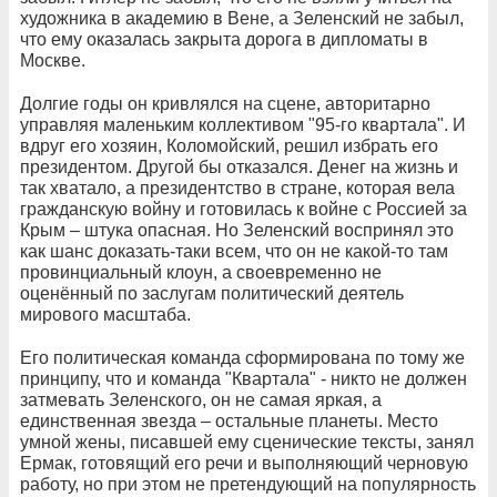
художника в академию в Вене, а Зеленский не забыл,
что ему оказалась закрыта дорога в дипломаты в
Москве.
Долгие годы он кривлялся на сцене, авторитарно
управляя маленьким коллективом "95-го квартала". И
вдруг его хозяин, Коломойский, решил избрать его
президентом. Другой бы отказался. Денег на жизнь и
так хватало, а президентство в стране, которая вела
гражданскую войну и готовилась к войне с Россией за
Крым – штука опасная. Но Зеленский воспринял это
как шанс доказать-таки всем, что он не какой-то там
провинциальный клоун, а своевременно не
оценённый по заслугам политический деятель
мирового масштаба.
Его политическая команда сформирована по тому же
принципу, что и команда "Квартала" - никто не должен
затмевать Зеленского, он не самая яркая, а
единственная звезда – остальные планеты. Место
умной жены, писавшей ему сценические тексты, занял
Ермак, готовящий его речи и выполняющий черновую
работу, но при этом не претендующий на популярность