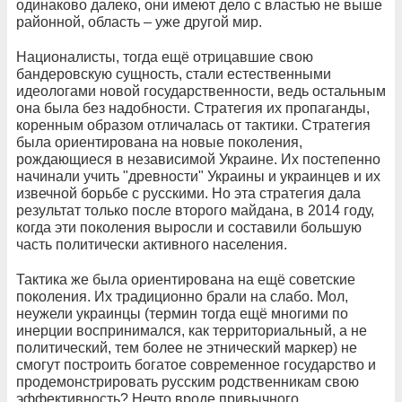
одинаково далеко, они имеют дело с властью не выше
районной, область – уже другой мир.
Националисты, тогда ещё отрицавшие свою
бандеровскую сущность, стали естественными
идеологами новой государственности, ведь остальным
она была без надобности. Стратегия их пропаганды,
коренным образом отличалась от тактики. Стратегия
была ориентирована на новые поколения,
рождающиеся в независимой Украине. Их постепенно
начинали учить "древности" Украины и украинцев и их
извечной борьбе с русскими. Но эта стратегия дала
результат только после второго майдана, в 2014 году,
когда эти поколения выросли и составили большую
часть политически активного населения.
Тактика же была ориентирована на ещё советские
поколения. Их традиционно брали на слабо. Мол,
неужели украинцы (термин тогда ещё многими по
инерции воспринимался, как территориальный, а не
политический, тем более не этнический маркер) не
смогут построить богатое современное государство и
продемонстрировать русским родственникам свою
эффективность? Нечто вроде привычного