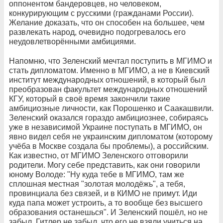
оппонентом бандеровцев, но человеком,
конкурирующим с русскими (гражданами России).
Желание доказать, что он способен на большее, чем
развлекать народ, очевидно подогревалось его
неудовлетворёнными амбициями.
Напомню, что Зеленский мечтал поступить в МГИМО и
стать дипломатом. Именно в МГИМО, а не в Киевский
институт международных отношений, в который был
преобразован факультет международных отношений
КГУ, который в своё время закончили такие
амбициозные личности, как Порошенко и Саакашвили.
Зеленский оказался гораздо амбициознее, собираясь
уже в независимой Украине поступать в МГИМО, он
явно видел себя не украинским дипломатом (которому
учёба в Москве создала бы проблемы), а российским.
Как известно, от МГИМО Зеленского отговорили
родители. Могу себе представить, как они говорили
юному Володе: "Ну куда тебе в МГИМО, там же
сплошная местная "золотая молодёжь", а тебя,
провинциала без связей, и в КИМО не примут. Иди
куда папа может устроить, а то вообще без высшего
образования останешься". И Зеленский пошёл, но не
забыл. Гитлер не забыл, что его не взяли учиться на