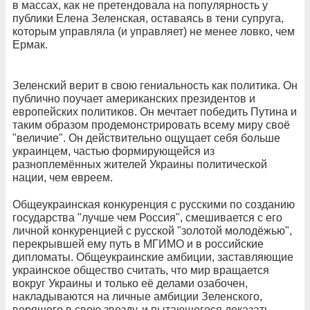
в массах, как не претендовала на популярность у
публики Елена Зеленская, оставаясь в тени супруга,
которым управляла (и управляет) не менее ловко, чем
Ермак.
Зеленский верит в свою гениальность как политика. Он
публично поучает американских президентов и
европейских политиков. Он мечтает победить Путина и
таким образом продемонстрировать всему миру своё
"величие". Он действительно ощущает себя больше
украинцем, частью формирующейся из
разноплемённых жителей Украины политической
нации, чем евреем.
Общеукраинская конкуренция с русскими по созданию
государства "лучше чем Россия", смешивается с его
личной конкуренцией с русской "золотой молодёжью",
перекрывшей ему путь в МГИМО и в российские
дипломаты. Общеукраинские амбиции, заставляющие
украинское общество считать, что мир вращается
вокруг Украины и только её делами озабочен,
накладываются на личные амбиции Зеленского,
верящего в свою звезду, и пытающегося доказать