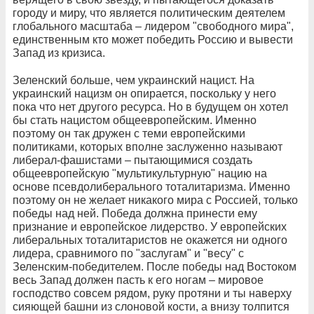
городу и миру, что является политическим деятелем
глобального масштаба – лидером "свободного мира",
единственным кто может победить Россию и вывести
Запад из кризиса.
Зеленский больше, чем украинский нацист. На
украинский нацизм он опирается, поскольку у него
пока что нет другого ресурса. Но в будущем он хотел
бы стать нацистом общеевропейским. Именно
поэтому он так дружен с теми европейскими
политиками, которых вполне заслуженно называют
либерал-фашистами – пытающимися создать
общеевропейскую "мультикультурную" нацию на
основе псевдолиберального тоталитаризма. Именно
поэтому он не желает никакого мира с Россией, только
победы над ней. Победа должна принести ему
признание и европейское лидерство. У европейских
либеральных тоталитаристов не окажется ни одного
лидера, сравнимого по "заслугам" и "весу" с
Зеленским-победителем. После победы над Востоком
весь Запад должен пасть к его ногам – мировое
господство совсем рядом, руку протяни и ты наверху
сияющей башни из слоновой кости, а внизу толпится