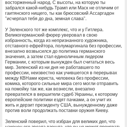
восторженный народ. С высоты, на которую ты
забрался какой-нибудь Трамп или Маск не отличим от
гаитянского нищего, ты как брюсовский Ассаргадон
"исчерпал тебя до дна, земная слава".
У Зеленского тот же комплекс, что и у Гитлера.
Великогерманский фюрер уверовал в свою
избранность, когда из непризнанного художника,
отставного ефрейтора, полумаргинала без профессии,
внезапно возвысился до политика германского
значения, а затем стал единоличным лидером
Германии, с которым вынужден был считаться весь
мир. Зеленский из ни дня не работавшего по
профессии, неизвестно как учившегося в перерывах
между КВНами юриста, человека без профессии,
комика, которого сильные мира сего могли отправить
на помойку так же, как вознесли, внезапно
превратился в вершители судеб Украины, к которому
европейские политики ездят пачками, а он учит их
жить и дерзит президенту США, вынужденному даже
против воли продолжать поставки оружия Киеву.
Зеленский поверил, что избран для великих дел, что
наконец его звезда взошла, что он не может проиграть,