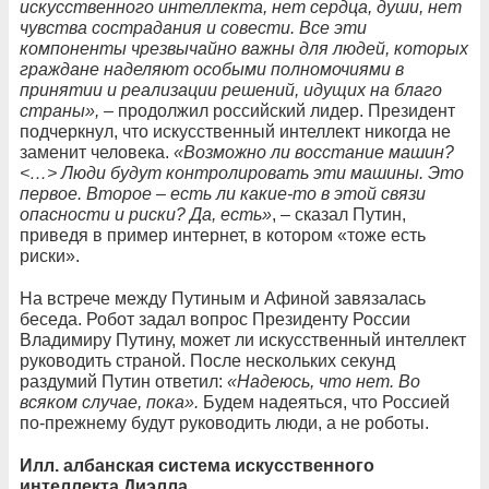
искусственного интеллекта, нет сердца, души, нет
чувства сострадания и совести. Все эти
компоненты чрезвычайно важны для людей, которых
граждане наделяют особыми полномочиями в
принятии и реализации решений, идущих на благо
страны»,
– продолжил российский лидер. Президент
подчеркнул, что искусственный интеллект никогда не
заменит человека.
«Возможно ли восстание машин?
<…> Люди будут контролировать эти машины. Это
первое. Второе – есть ли какие-то в этой связи
опасности и риски? Да, есть»
, – сказал Путин,
приведя в пример интернет, в котором «тоже есть
риски».
На встрече между Путиным и Афиной завязалась
беседа. Робот задал вопрос Президенту России
Владимиру Путину, может ли искусственный интеллект
руководить страной. После нескольких секунд
раздумий Путин ответил:
«Надеюсь, что нет. Во
всяком случае, пока».
Будем надеяться, что Россией
по-прежнему будут руководить люди, а не роботы.
Илл. албанская система искусственного
интеллекта Диэлла