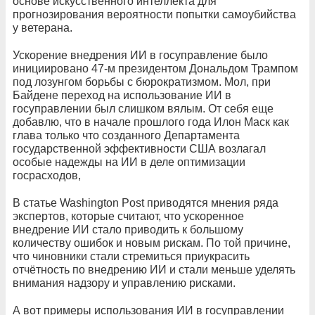
основе искусственного интеллекта для
прогнозирования вероятности попытки самоубийства
у ветерана.
Ускорение внедрения ИИ в госуправление было
инициировано 47-м президентом Дональдом Трампом
под лозунгом борьбы с бюрократизмом. Мол, при
Байдене переход на использование ИИ в
госуправлении был слишком вялым. От себя еще
добавлю, что в начале прошлого года Илон Маск как
глава только что созданного Департамента
государственной эффективности США возлагал
особые надежды на ИИ в деле оптимизации
госрасходов,
В статье Washington Post приводятся мнения ряда
экспертов, которые считают, что ускоренное
внедрение ИИ стало приводить к большому
количеству ошибок и новым рискам. По той причине,
что чиновники стали стремиться приукрасить
отчётность по внедрению ИИ и стали меньше уделять
внимания надзору и управлению рисками.
А вот примеры использования ИИ в госуправлении