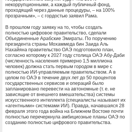
некоррупционными, а каждый публичный фонд,
проходящий через данные процедуры, – на 100%
прозрачным», – с гордостью заявил Рама.
В прошлом году заявку на то, чтобы создать
полностью цифровое правительство, сделали
Объединенные Арабские Эмираты. По поручению
президента страны Мохаммеда бин Заида Аль
Нахайяна правительство ОАЭ подготовило план,
согласно которому к 2027 году столица ОАЭ Абу-Даби
(численность населения примерно 1,5 миллиона
человек) должна стать первым городом в мире с
полностью ИИ-управляемым правительством. А в
целом по ОАЭ в течение двух лет до 50 процентов
государственных сервисов и операций было
запланировано перевести на автономные (т. е. не
зависящие от внешнего вмешательства) системы
искусственного интеллекта (специалисты называют их
«агентными» системами ИИ). Правда, начавшаяся 28
февраля этого года война на Ближнем Востоке почти
полностью перечеркнула амбициозные планы ОАЭ по
созданию полностью цифрового правительства.