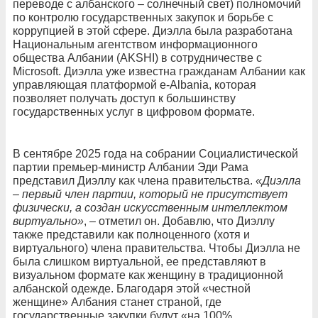
переводе с албанского – солнечный свет) полномочий
по контролю государственных закупок и борьбе с
коррупцией в этой сфере. Диэлла была разработана
Национальным агентством информационного
общества Албании (AKSHI) в сотрудничестве с
Microsoft. Диэлла уже известна гражданам Албании как
управляющая платформой e-Albania, которая
позволяет получать доступ к большинству
государственных услуг в цифровом формате.
В сентябре 2025 года на собрании Социалистической
партии премьер-министр Албании Эди Рама
представил Диэллу как члена правительства.
«Диэлла
– первый член партии, который не присутствует
физически, а создан искусственным интеллектом
виртуально»
, – отметил он. Добавлю, что Диэллу
также представили как полноценного (хотя и
виртуального) члена правительства. Чтобы Диэлла не
была слишком виртуальной, ее представляют в
визуальном формате как женщину в традиционной
албанской одежде. Благодаря этой «честной
женщине» Албания станет страной, где
государственные закупки будут «на 100%