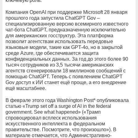
ключевую роль.
Компания OpenAI при поддержке Microsoft 28 января
прошлого года запустила ChatGPT Gov –
специализированную версию всемирного известного
чат-бота ChatGPT, предназначенную исключительно
для американских госструктур. Эта платформа
позволит агентствам использовать передовые
языковые модели, такие как GPT-4o, но в закрытой
среде Azure, где обеспечивается защита
конфиденциальных данных. За год до этого более 90
тысяч сотрудников из 3,5 тысячи американских
агентств сгенерировали 18 миллионов сообщений с
помощью ChatGPT. Теперь с появлением ChatGPT
Gov доступ к ИИ станет ещё проще, а его внедрение
ещё масштабнее.
В феврале этого года Washington Post* опубликовала
статью «Trump set off a surge of AI in the federal
government. See what happened» («Трамп
спровоцировал всплеск использования
искусственного интеллекта в федеральном
правительстве. Посмотрите, что произошло»). В
материале отмечается, что Административно-