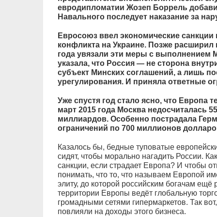
евродипломатии Жозеп Боррель добавил
Навального последует наказание за нар
Евросоюз ввел экономические санкции п
конфликта на Украине. Позже расширил 
года увязали эти меры с выполнением 
указала, что Россия — не сторона внутр
субъект Минских соглашений, а лишь по
урегулирования. И приняла ответные ог
Уже спустя год стало ясно, что Европа т
март 2015 года Москва недосчиталась 5
миллиардов. Особенно пострадала Герм
ограничений по 700 миллионов долларов
Казалось бы, бедные туповатые европейски
сидят, чтобы морально нагадить России. К
санкции, если страдает Европа? И чтобы от
понимать, что то, что называем Европой и
элиту, до которой российским богачам ещё р
территории Европы ведёт глобальную торго
громадными сетями гипермаркетов. Так вот,
повлияли на доходы этого бизнеса.