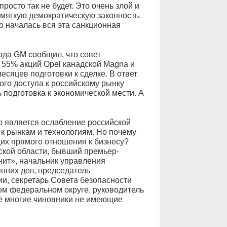
осто так не будет. Это очень злой и
 мягкую демократическую законность.
о началась вся эта санкционная
года GM сообщил, что совет
 55% акций Opel канадской Magna и
есяцев подготовки к сделке. В ответ
го доступа к российскому рынку
 подготовка к экономической мести. А
ю является ослабление российской
к рынкам и технологиям. Но почему
их прямого отношения к бизнесу?
ьской области, бывший премьер-
нит», начальник управления
нних дел, председатель
и, секретарь Совета безопасности
ом федеральном округе, руководитель
щё многие чиновники не имеющие