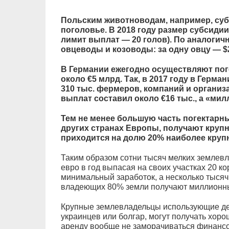
Польским животноводам, например, су
поголовье. В 2018 году размер субсидии 
лимит выплат — 20 голов). По аналогич
овцеводы и козоводы: за одну овцу — $25
В Германии ежегодно осуществляют по
около €5 млрд. Так, в 2017 году в Герм
310 тыс. фермеров, компаний и организа
выплат составил около €16 тыс., а «мил
Тем не менее большую часть погектарны
других странах Европы, получают кру
приходится на долю 20% наиболее круп
Таким образом сотни тысяч мелких землевл
евро в год выпасая на своих участках 20 ко
минимальный заработок, а несколько тысяч
владеющих 80% земли получают миллионн
Крупные землевладельцы использующие де
украинцев или болгар, могут получать хор
аренду вообще не заморачиваться финансо