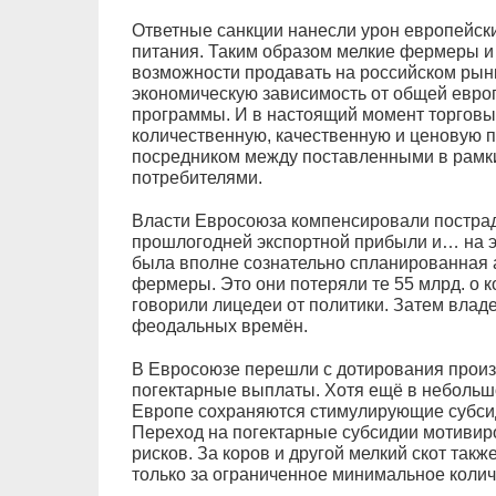
Ответные санкции нанесли урон европейск
питания. Таким образом мелкие фермеры 
возможности продавать на российском рынк
экономическую зависимость от общей евро
программы. И в настоящий момент торговы
количественную, качественную и ценовую 
посредником между поставленными в рамк
потребителями.
Власти Евросоюза компенсировали постра
прошлогодней экспортной прибыли и… на эт
была вполне сознательно спланированная 
фермеры. Это они потеряли те 55 млрд. о 
говорили лицедеи от политики. Затем владе
феодальных времён.
В Евросоюзе перешли с дотирования произ
погектарные выплаты. Хотя ещё в небольш
Европе сохраняются стимулирующие субсид
Переход на погектарные субсидии мотиви
рисков. За коров и другой мелкий скот так
только за ограниченное минимальное колич