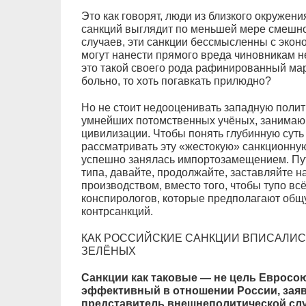
Это как говорят, люди из близкого окружени
санкций выглядит по меньшей мере смешно,
случаев, эти санкции бессмысленны с эконо
могут нанести прямого вреда чиновникам 
это такой своего рода рафинированный мара
больно, то хоть погавкать прилюдно?
Но не стоит недооценивать западную полит
умнейших потомственных учёных, занимаю
цивилизации. Чтобы понять глубинную сут
рассматривать эту «жестокую» санкционную 
успешно занялась импортозамещением. Пути
типа, давайте, продолжайте, заставляйте н
производством, вместо того, чтобы тупо вс
конспирологов, которые предполагают общ
контрсанкций.
КАК РОССИЙСКИЕ САНКЦИИ ВПИСАЛИС
ЗЕЛЁНЫХ
Санкции как таковые — не цель Евросою
эффективный в отношении России, заяв
представитель внешнеполитической слу