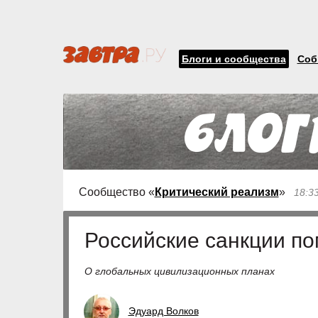
Блоги и сообщества
Соб
Сообщество «
Критический реализм
»
18:3
Российские санкции п
О глобальных цивилизационных планах
Эдуард Волков