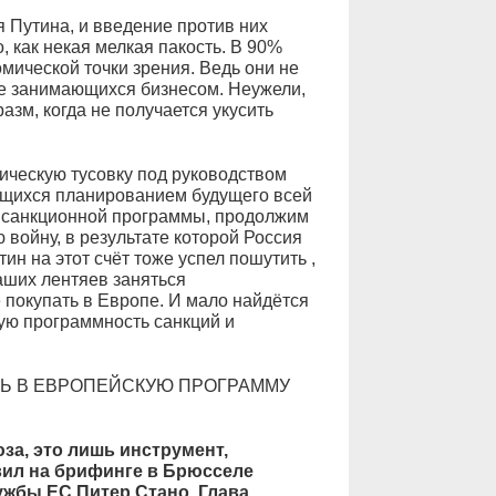
я Путина, и введение против них
 как некая мелкая пакость. В 90%
мической точки зрения. Ведь они не
не занимающихся бизнесом. Неужели,
зм, когда не получается укусить
ическую тусовку под руководством
щихся планированием будущего всей
ь санкционной программы, продолжим
войну, в результате которой Россия
н на этот счёт тоже успел пошутить ,
аших лентяев заняться
ё покупать в Европе. И мало найдётся
ую программность санкций и
Ь В ЕВРОПЕЙСКУЮ ПРОГРАММУ
за, это лишь инструмент,
ил на брифинге в Брюсселе
жбы ЕС Питер Стано. Глава