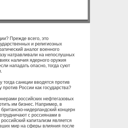
ии? Прежде всего, это
сударственных и религиозных
ратический аналог военного
сразу натравливали на непослушных
овиях наличия ядерного оружия
если нападать опасно, тогда суют
.
му тогда санкции вводятся против
у против России как государства?
онерами российских нефтегазовых
ртить им бизнес. Например, в
 британско-нидерландский концерн
отрудничают с россиянами в
 российский капитализм является
ивших мир на сферы влияния после