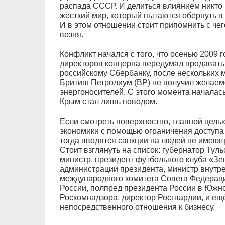
распада СССР. И делиться влиянием никто пр
жёсткий мир, который пытаются обернуть в
И в этом отношении стоит припомнить с чег
возня.
Конфликт начался с того, что осенью 2009 
директоров концерна передумал продавать
российскому Сбербанку, после нескольких м
Бритиш Петролиум (BP) не получил желаемо
энергоносителей. С этого момента началась
Крым стал лишь поводом.
Если смотреть поверхностно, главной цель
экономики с помощью ограничения доступа 
тогда вводятся санкции на людей не имеющ
Стоит взглянуть на список: губернатор Тул
министр, президент футбольного клуба «Зе
администрации президента, министр внутре
международного комитета Совета Федераци
России, полпред президента России в Южн
Роскомнадзора, директор Росгвардии, и е
непосредственного отношения к бизнесу.