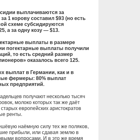
бсидии выплачиваются за
за 1 корову составил $93 (но есть
ной схеме субсидируются
, а за одну козу — $13.
гектарные выплаты в размере
ании погектарные выплаты получили
ций, то есть средний размер
лионеров» оказалось всего 125.
х выплат в Германии, как и в
пные фермеры: 80% выплат
ных предприятий.
адельцев получают несколько тысяч
ровок, молоко которых так же даёт
 старых европейских аристократов
ые ренты.
шёвую наёмную силу тех же поляков,
ошие прибыли, или сдавая землю в
выми вопросами. И в это же время