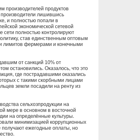
им производителей продуктов
и производители лишившись
е, и полностью попали в
пейской экономической сетевой
е сети полностью контролируют
политику, став единственным оптовым
и лимитов фермерами и конечными
давшим от санкций 10% от
ом остановились. Оказалось, что это
акция, где пострадавшими оказались
которых с такими скорбными лицами
льцев земли посадили на ренту из
водства сельхозпродукции на
ой мере в основном в восточной
ии на определённые культуры.
ровали минимизацией коррупционных
же получают ежегодные оплаты, но
ество.