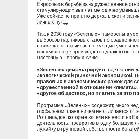
Евросоюз в борьбе за «дружественное отн
стимулирующих выплат методично уменьшае
Уже сейчас не принято держать скот и зани
личных нужд.
Так, к 2030 году «Зеленые» намерены вмес
выбросов парниковых газов по сравнению с
снижения в том числе с помощью уменьшени
мясомолочное производство должно быть 
Восточную Европу и Азию.
«Зеленые» демонстрируют то, что они 
экологической рыночной экономикой. П
правовых и экономических рамок для 
«дружественной в отношении климата».
«другое общество», но платить за это 
Программа «Зеленых» содержит, много недо
глобальном плане ничем не отличается от
Ротшильдов, которые хотели вывести из Е
деятельность, превратив в одну большую 
лужайку в групповой собственности богате