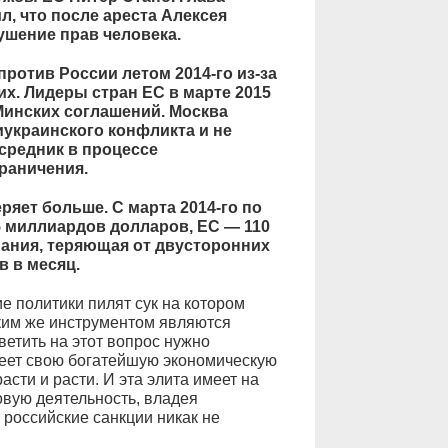
, что после ареста Алексея
ушение прав человека.
ротив России летом 2014-го из-за
их. Лидеры стран ЕС в марте 2015
Минских соглашений. Москва
иукраинского конфликта и не
средник в процессе
раничения.
еряет больше. С марта 2014-го по
5 миллиардов долларов, ЕС — 110
ания, теряющая от двусторонних
 в месяц.
е политики пилят сук на котором
аким же инструментом являются
ветить на этот вопрос нужно
меет свою богатейшую экономическую
асти и расти. И эта элита имеет на
вую деятельность, владея
 российские санкции никак не