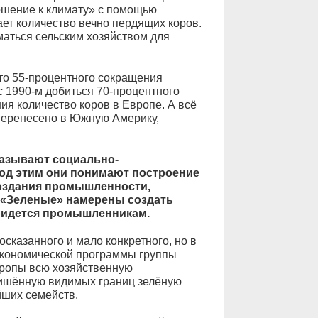
ошение к климату» с помощью
т количество вечно пердящих коров.
маться сельским хозяйством для
то 55-процентного сокращения
 1990-м добиться 70-процентного
я количество коров в Европе. А всё
перенесено в Южную Америку,
называют социально-
од этим они понимают построение
создания промышленности,
 «Зеленые» намерены создать
придется промышленникам.
сказанного и мало конкретного, но в
 экономической программы группы
вропы всю хозяйственную
лишённую видимых границ зелёную
йших семейств.