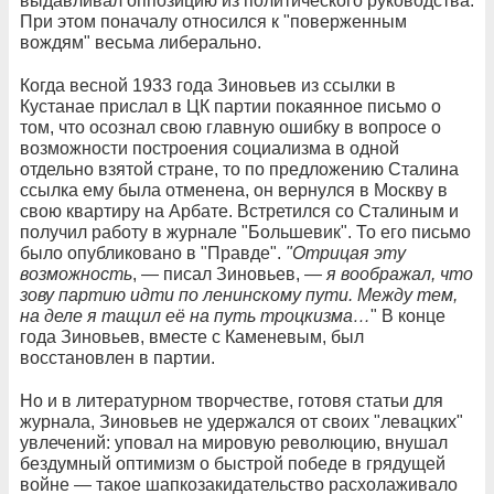
выдавливал оппозицию из политического руководства.
При этом поначалу относился к "поверженным
вождям" весьма либерально.
Когда весной 1933 года Зиновьев из ссылки в
Кустанае прислал в ЦК партии покаянное письмо о
том, что осознал свою главную ошибку в вопросе о
возможности построения социализма в одной
отдельно взятой стране, то по предложению Сталина
ссылка ему была отменена, он вернулся в Москву в
свою квартиру на Арбате. Встретился со Сталиным и
получил работу в журнале "Большевик". То его письмо
было опубликовано в "Правде".
"Отрицая эту
возможность
, — писал Зиновьев, —
я воображал, что
зову партию идти по ленинскому пути. Между тем,
на деле я тащил её на путь троцкизма…
" В конце
года Зиновьев, вместе с Каменевым, был
восстановлен в партии.
Но и в литературном творчестве, готовя статьи для
журнала, Зиновьев не удержался от своих "левацких"
увлечений: уповал на мировую революцию, внушал
бездумный оптимизм о быстрой победе в грядущей
войне — такое шапкозакидательство расхолаживало