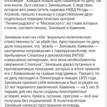
оппозиции". Каждый новый арестованный по делу, так
или иначе, был связан с Зиновьевым. Следствие,
которое вёл заместитель наркома НКВД Ягоды —
Агранов, пришло к выводу о существовании двух
подпольных террористических центров:
"Ленинградского" и "Московского", во главе которых
стояли, соответственно, Зиновьев и Каменев.
Зиновьев взял на себя "морально-политическую
ответственность" за убийство. Арестованные по делу
дали показания, что
"вожди — Зиновьев, Каменев —
настроены непримиримо к партруководству, что
пребывание Сталина у руководства ВКП(б)
совершенно нетерпимо, что ясна необходимость
свержения Сталина"
. Зиновьев давал путанные и
противоречивые показания, которые в итоге привели
его с Каменевым на скамью подсудимых. Процесс по
их делу проходил в Ленинграде в январе 1935 года.
Зиновьев признал себя виновным и был осуждён на
10 лет тюремного заключения. Каменев — на 5 лет. В
тюрьме для них были созданы благоприятные
условия: книги, бумага, питание, прогулки — всё они
получали без ограничений. В политизоляторе
Зиновьев написал пространную исповедь