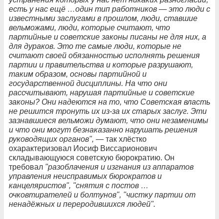
есть у нас ещё …один тип работников — это люди с
известными заслугами в прошлом, люди, ставшие
вельможами, люди, которые считают, что
партийные и советские законы писаны не для них, а
для дураков. Это те самые люди, которые не
считают своей обязанностью исполнять решения
партии и правительства и которые разрушают,
таким образом, основы партийной и
государственной дисциплины. На что они
рассчитывают, нарушая партийные и советские
законы? Они надеются на то, что Советская власть
не решится тронуть их из-за их старых заслуг. Эти
зазнавшиеся вельможи думают, что они незаменимы
и что они могут безнаказанно нарушать решения
руководящих органов",
— так хлёстко
охарактеризовал Иосиф Виссарионович
складывающуюся советскую бюрократию. Он
требовал
"разоблачения и изгнания из аппаратов
управления неисправимых бюрократов и
канцеляристов", "снятия с постов …
очковтирателей и болтунов", "чистку партии от
ненадёжных и переродившихся людей".