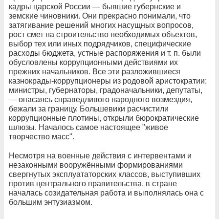
кадры царской России — бывшие губернские и
земские чиновники. Они прекрасно понимали, что
затягивание решений многих насущных вопросов,
рост смет на строительство необходимых объектов,
выбор тех или иных подрядчиков, специфические
расходы бюджета, устные распоряжения и т. п. были
обусловлены коррупционными действиями их
прежних начальников. Все эти разложившиеся
казнокрады-коррупционеры из родовой аристократии:
министры, губернаторы, градоначальники, депутаты,
— опасаясь справедливого народного возмездия,
бежали за границу. Большевики расчистили
коррупционные плотины, открыли бюрократические
шлюзы. Началось самое настоящее "живое
творчество масс".
Несмотря на военные действия с интервентами и
незаконными вооружёнными формированиями
свергнутых эксплуататорских классов, выступивших
против центрального правительства, в стране
началась созидательная работа и выполнялась она с
большим энтузиазмом.