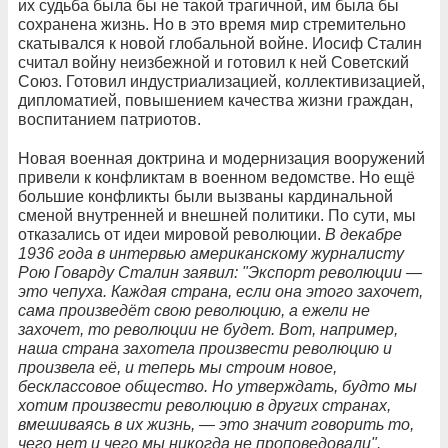
их судьба была бы не такой трагичной, им была бы
сохранена жизнь. Но в это время мир стремительно
скатывался к новой глобальной войне. Иосиф Сталин
считал войну неизбежной и готовил к ней Советский
Союз. Готовил индустриализацией, коллективизацией,
дипломатией, повышением качества жизни граждан,
воспитанием патриотов.
Новая военная доктрина и модернизация вооружений
привели к конфликтам в военном ведомстве. Но ещё
большие конфликты были вызваны кардинальной
сменой внутренней и внешней политики. По сути, мы
отказались от идеи мировой революции.
В декабре
1936 года в интервью американскому журналисту
Рою Говарду Сталин заявил: "Экспорт революции —
это чепуха. Каждая страна, если она этого захочет,
сама произведёт свою революцию, а ежели не
захочет, то революции не будет. Вот, например,
наша страна захотела произвести революцию и
произвела её, и теперь мы строим новое,
бесклассовое общество. Но утверждать, будто мы
хотим произвести революцию в других странах,
вмешиваясь в их жизнь, — это значит говорить то,
чего нет и чего мы никогда не проповедовали".