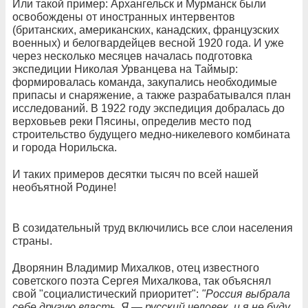
Или такой пример: Архангельск и Мурманск были
освобождены от иностранных интервентов
(британских, американских, канадских, французских
военных) и белогвардейцев весной 1920 года. И уже
через несколько месяцев началась подготовка
экспедиции Николая Урванцева на Таймыр:
формировалась команда, закупались необходимые
припасы и снаряжение, а также разрабатывался план
исследований. В 1922 году экспедиция добралась до
верховьев реки Пясины, определив место под
строительство будущего медно-никелевого комбината
и города Норильска.
И таких примеров десятки тысяч по всей нашей
необъятной Родине!
В созидательный труд включились все слои населения
страны.
Дворянин Владимир Михалков, отец известного
советского поэта Сергея Михалкова, так объяснял
свой "социалистический приоритет":
"Россия выбрала
себе другую власть. Я — русский человек, и я не буду