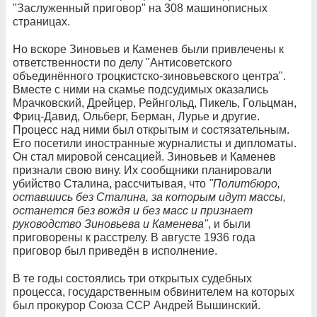
"Заслуженный приговор" на 308 машинописных
страницах.
Но вскоре Зиновьев и Каменев были привлечены к
ответственности по делу "Антисоветского
объединённого троцкистско-зиновьевского центра".
Вместе с ними на скамье подсудимых оказались
Мрачковский, Дрейцер, Рейнгольд, Пикель, Гольцман,
Фриц-Давид, Ольберг, Берман, Лурье и другие.
Процесс над ними был открытым и состязательным.
Его посетили иностранные журналисты и дипломаты.
Он стал мировой сенсацией. Зиновьев и Каменев
признали свою вину. Их сообщники планировали
убийство Сталина, рассчитывая, что
"Политбюро,
оставшись без Сталина, за которым идут массы,
останется без вождя и без масс и признает
руководство Зиновьева и Каменева"
, и были
приговорены к расстрелу. В августе 1936 года
приговор был приведён в исполнение.
В те годы состоялись три открытых судебных
процесса, государственным обвинителем на которых
был прокурор Союза ССР Андрей Вышинский.