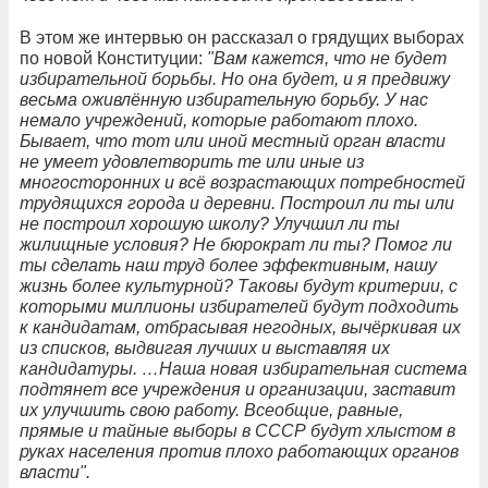
В этом же интервью он рассказал о грядущих выборах
по новой Конституции:
"Вам кажется, что не будет
избирательной борьбы. Но она будет, и я предвижу
весьма оживлённую избирательную борьбу. У нас
немало учреждений, которые работают плохо.
Бывает, что тот или иной местный орган власти
не умеет удовлетворить те или иные из
многосторонних и всё возрастающих потребностей
трудящихся города и деревни. Построил ли ты или
не построил хорошую школу? Улучшил ли ты
жилищные условия? Не бюрократ ли ты? Помог ли
ты сделать наш труд более эффективным, нашу
жизнь более культурной? Таковы будут критерии, с
которыми миллионы избирателей будут подходить
к кандидатам, отбрасывая негодных, вычёркивая их
из списков, выдвигая лучших и выставляя их
кандидатуры. …Наша новая избирательная система
подтянет все учреждения и организации, заставит
их улучшить свою работу. Всеобщие, равные,
прямые и тайные выборы в СССР будут хлыстом в
руках населения против плохо работающих органов
власти".