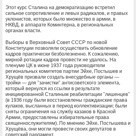
Этот курс Сталина на демократизацию встретил
сильное сопротивление и левых радикалов, и правых
уклонистов, которых было множество в армии, в
НКВД, в аппарате Коминтерна, в региональных
органах власти.
Выборы в Верховный Совет СССР по новой
Конституции позволяли осуществить обновление
кадров практически безболезненно. К сожалению,
мирной ротации кадров провести не удалось. На
пленуме ЦК в июне 1937 года руководители
региональных комитетов партии Эйхе, Постышев и
Хрущёв призвали создать внесудебные органы —
тройки — для "зачистки" антисоветского элемента,
который вернулся из ссылки в результате
инициированной Сталиным реабилитации "лишенцев"
(в 1936 году были восстановлены гражданские права
кулаков, высланных в период коллективизации; были
сняты ограничения на службу казаков в Красной
Армии, предоставлены избирательные права
священнослужителям). По мнению Эйхе, Постышева и
Хрущёва, они могли провести своих депутатов в
советский парламент.