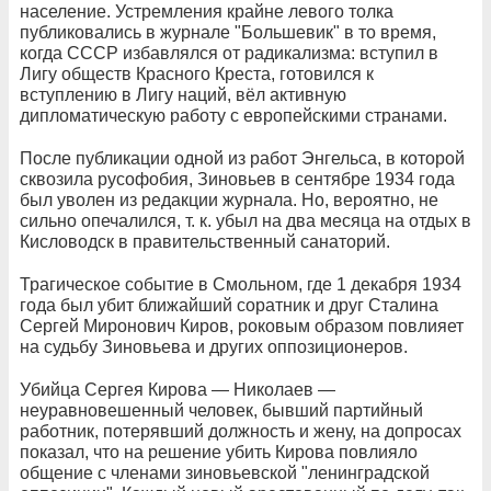
население. Устремления крайне левого толка
публиковались в журнале "Большевик" в то время,
когда СССР избавлялся от радикализма: вступил в
Лигу обществ Красного Креста, готовился к
вступлению в Лигу наций, вёл активную
дипломатическую работу с европейскими странами.
После публикации одной из работ Энгельса, в которой
сквозила русофобия, Зиновьев в сентябре 1934 года
был уволен из редакции журнала. Но, вероятно, не
сильно опечалился, т. к. убыл на два месяца на отдых в
Кисловодск в правительственный санаторий.
Трагическое событие в Смольном, где 1 декабря 1934
года был убит ближайший соратник и друг Сталина
Сергей Миронович Киров, роковым образом повлияет
на судьбу Зиновьева и других оппозиционеров.
Убийца Сергея Кирова — Николаев —
неуравновешенный человек, бывший партийный
работник, потерявший должность и жену, на допросах
показал, что на решение убить Кирова повлияло
общение с членами зиновьевской "ленинградской