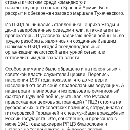
страны к чисткам среди командного и
начальствующего состава Красной Армии. Был
раскрыт и обезврежен заговор маршала Тухачевского.
Из НКВД вычищались ставленники Генриха Ягоды и
даже завербованные осведомители, а также агенты-
провокаторы. В условиях надвигающейся войны было
трудно разобрать, являлись ли созданные бывшим
наркомом НКВД Ягодой псевдоподпольные
организации чекистской агентурной сетью или
готовились им для захвата власти.
Особое внимание было обращено и на нелояльных к
советской власти служителей церкви. Перепись
населения 1937 года показала, что до четверти
населения относит себя к православным верующим. А
наши враги планировали использовать религиозный
фактор в будущей войне, учитывая, что Русская
православная церковь за границей (РПЦЗ) стояла на
русофобских, антисоветских позициях, сотрудничала с
гитлеровской Германией и спецслужбами враждебных
России государств. Это, собственно, и произошло в
июне 1941 года: архиереи РПЦЗ благословили
Гитлера на "освободительный поход" против