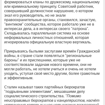
формироваться кланы по дружескому, национальному
или криминальному принципу. Советский работник,
совершивший должностное нарушение, о котором
знал его руководитель, но не знали
правоохранительные органы, становился, зачастую,
"винтиком" сообщества, которое работало уже не в
интересах дела, а в интересах своего "патрона".
Складывалась параллельная система на основе
неформальных личностных отношений, которая
игнорировала официальную властную вертикаль.
Прикрываясь былыми заслугами времён Гражданской
войны, в стране стали появляться "региональные
бароны" и их приспешники, которые уже не
соответствовали задачам нового времени, они не
могли работать, не хотели учиться и очень не хотели
уходить, уступая своё место другим, более грамотным
и эффективным.
Сталин называл таких партийных бюрократов
"подрывными элементами", мешавшими делу
социалистического строительства.
"Помимо
неисправимых бюрократов и канцеляристов, насчёт
устранения которых у нас нет никаких разногласий,