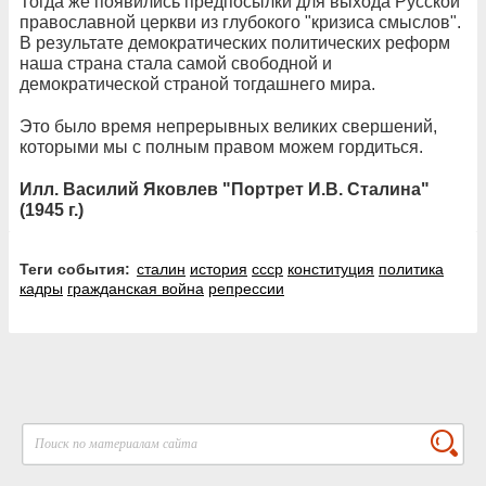
Тогда же появились предпосылки для выхода Русской
православной церкви из глубокого "кризиса смыслов".
В результате демократических политических реформ
наша страна стала самой свободной и
демократической страной тогдашнего мира.
Это было время непрерывных великих свершений,
которыми мы с полным правом можем гордиться.
Илл. Василий Яковлев "Портрет И.В. Сталина"
(1945 г.)
Теги события:
сталин
история
ссср
конституция
политика
кадры
гражданская война
репрессии