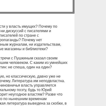
ести у власть имущих? Почему по
ни дискуссий с писателями и
исателей по стране с
ропаганды? Почему нет
нным журналам, ни издательствам,
ые магазины и библиотеки?
стречи с Пушкиным сказал своим
йшим человеком. С каким из умнейших
тин: не спеша, один на один?
ую, но классическую, давно уже не
почему. Литература им неподвластна.
чиновничья власть управляется
иальному поэту, будь то Юрий
орит неугодное властям? Разве что
это по нынешним временам
кая литература выведена за скобки, в