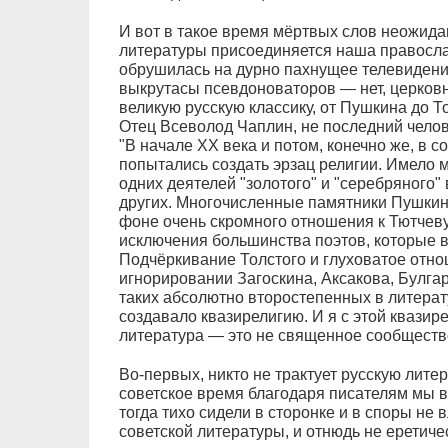
И вот в такое время мёртвых слов неожида
литературы присоединяется наша правосла
обрушилась на дурно пахнущее телевиден
выкрутасы псевдоноваторов — нет, церков
великую русскую классику, от Пушкина до То
Отец Всеволод Чаплин, не последний челов
"В начале XX века и потом, конечно же, в с
попытались создать эрзац религии. Имело
одних деятелей "золотого" и "серебряного"
других. Многочисленные памятники Пушкину
фоне очень скромного отношения к Тютчеву,
исключения большинства поэтов, которые 
Подчёркивание Толстого и глуховатое отно
игнорировании Загоскина, Аксакова, Булга
таких абсолютно второстепенных в литерат
создавало квазирелигию. И я с этой квазире
литература — это не священное сообществ
Во-первых, никто не трактует русскую литера
советское время благодаря писателям мы в
тогда тихо сидели в сторонке и в споры не 
советской литературы, и отнюдь не еретиче