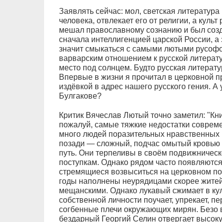
Заявлять сейчас: мол, светская литература
человека, отвлекает его от религии, а куль
мешал православному сознанию и был созд
сначала интеллигенцией царской России, а 
значит смыкаться с самыми лютыми русоф
варварским отношением к русской литерату
место под солнцем. Будто русская литератур
Впервые в жизни я прочитал в церковной п
издёвкой в адрес нашего русского гения. А 
Булгакове?
Критик Вячеслав Лютый точно заметил: "Кн
пожалуй, самые тяжкие недостатки совреме
много людей поразительных нравственных и
позади — сложный, подчас омытый кровью
путь. Они терпеливы в своём подвижническ
поступкам. Однако рядом часто появляютс
стремящиеся возвыситься на церковном по
годы наполнены неурядицами скорее житей
мещанскими. Однако лукавый сжимает в кула
собственной личности поучает, упрекает, п
согбенные плечи окружающих мирян. Безо 
бездарный Георгий Селин отвергает высокую