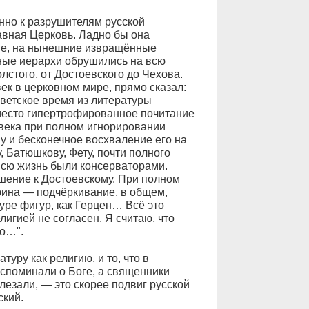
нно к разрушителям русской
вная Церковь. Ладно бы она
ие, на нынешние извращённые
ные иерархи обрушились на всю
лстого, от Достоевского до Чехова.
ек в церковном мире, прямо сказал:
оветское время из литературы
 место гипертрофированное почитание
 века при полном игнорировании
 и бесконечное восхваление его на
 Батюшкову, Фету, почти полного
всю жизнь были консерваторами.
шение к Достоевскому. При полном
рина — подчёркивание, в общем,
уре фигур, как Герцен… Всё это
лигией не согласен. Я считаю, что
о…".
туру как религию, и то, что в
споминали о Боге, а священники
влезали, — это скорее подвиг русской
ский.