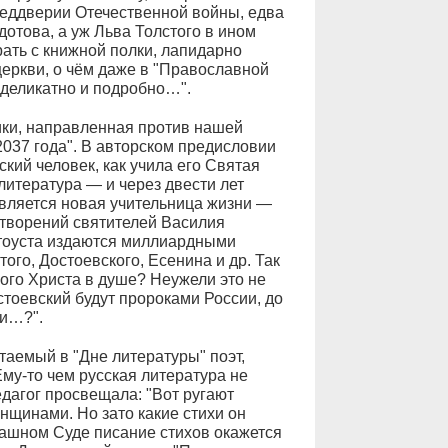
реддверии Отечественной войны, едва
отова, а уж Льва Толстого в ином
ать с книжной полки, лапидарно
церкви, о чём даже в "Православной
 деликатно и подробно…".
ики, направленная против нашей
2037 года". В авторском предисловии
кий человек, как учила его Святая
литература — и через двести лет
авляется новая учительница жизни —
 творений святителей Василия
атоуста издаются миллиардными
ого, Достоевского, Есенина и др. Так
кого Христа в душе? Неужели это не
остоевский будут пророками России, до
ми…?".
таемый в "Дне литературы" поэт,
му-то чем русская литература не
едагог просвещала: "Вот ругают
нщинами. Но зато какие стихи он
трашном Суде писание стихов окажется