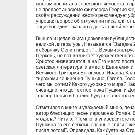
многом воспитала советского человека в п
не предаёт анафеме философа Георгия Фед
своём рассуждении жёстко рекомендует убр
упрощая вопрос об отлучении писателя от 
энциклопедии" сказано в достаточной мере
Вышла и целая книга церковной публицист
великой литературы. Называется "Загадка 
к сборнику Селин пишет: "…Веками жил русс
Церковь, но вот возникает художественная 
Христос низвергается, а на Его место пост
светская литература, и вместо Евангелия и
Великого, Григория Богослова, Иоанна Зл
тиражами сочинения Пушкина, Гоголя, Толст
чего мы хотим? Какого духовного мира? Ка
очевидно, что до тех пор, пока Пушкин и Д
тех пор Ленин и Сталин будут её апостола
Отметился в книге и уважаемый мною, печа
автор блестящих песен иеромонах Роман. Е
угодила? Читаю: "Помню, в университете п
Пушкина за его легкомысленные связи с же
писал потом!". Оправдала. Как будто на С