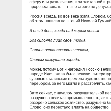
сферу или развлечения, или элитарной игры
пророчествовать — ныне строго не допуска
Россия всегда, во все века жила Словом, 
об этом написал наш гений Николай Гумилё
В оный день, когда над миром новым
Бог склонял лицо свое, тогда
Солнце останавливали словом,
Словом разрушали города.
Может, потому Бог и наградил Россию вели
народе Идея, жива была великая литерату
суровые сталинские времена художественн
перебором, за него могли и расстрелять, ка
Зато сейчас, с началом разрушительной пер
разрушена великая промышленность, ликв
разорено сельское хозяйство, разрушено бы
Слово, оно перестало влиять на общество, 