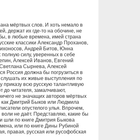
ана мёртвых слов. И хоть немало в
, держат их где-то на обочине, не
 бы, в любые времена, имей страна
усские классики Александр Проханов,
Лихоносов, Андрей Битов, Юнна
 полную силу, уверенных в себе
епин, Алексей Иванов, Евгений
 Светлана Сырнева, Алексей
я Россия должна бы погрузиться в
, слушать их живые выступления по
му приказу всю русскую талантливую
т до читателя, замалчивают,
ничего не значащих авторов мёртвых
их как Дмитрий Быков или Людмила
писатели опустелого улья. Впрочем,
 воли не даёт. Представляю, какие бы
ии шли по книге Дмитрия Быкова
мена, или по книге Дины Рубиной
ая, правая, русская или русофобская