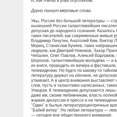
И, как пчёлы в улье опустелом,
Дурно пахнут мёртвые слова.
Увы, Россия без большой литературы — стр
нынешней России талантливейших писателей
допуская до народного сознания. Казалось
таких писателей, как современные живые р
Владимир Личутин, Анатолий Ким, Виктор 
Мориц, Станислав Куняев, таких набравших
лидеров, как Дмитрий Новиков, Захар Прил
Чебалин, Олег Павлов, Алексей Варламов,
Шорохов, талантливейшую молодёжь — и вс
их книги, проводить их вечера и фестивали
телевидению. Но будто по какому-то тайно
литературу держат на обочине, не допускаю
утаивают. А в центр внимания выставляют 
слов, пусть и талантливо написанных, так
Улицкая. К телевидению допускаются лишь 
даже им, своим любимчикам, власть полной
жаркие дискуссии в прессе и на телевиден
"Один" в былые литературоцентричные вре
"Бабий ветер". Но любая литература — лев
— сегодня вне общественного внимания.