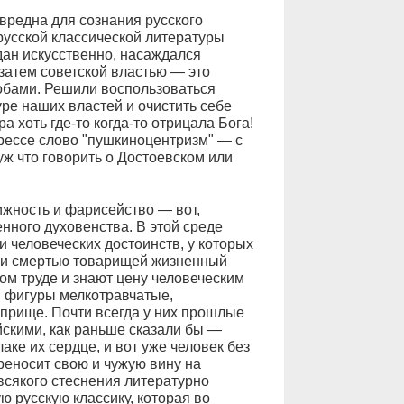
 вредна для сознания русского
т русской классической литературы
ан искусственно, насаждался
затем советской властью — это
обами. Решили воспользоваться
ре наших властей и очистить себе
а хоть где-то когда-то отрицала Бога!
рессе слово "пушкиноцентризм" — с
уж что говорить о Достоевском или
ижность и фарисейство — вот,
нного духовенства. В этой среде
 человеческих достоинств, у которых
 и смертью товарищей жизненный
ом труде и знают цену человеческим
я фигуры мелкотравчатые,
прище. Почти всегда у них прошлые
скими, как раньше сказали бы —
ке их сердце, и вот уже человек без
ереносит свою и чужую вину на
всякого стеснения литературно
 русскую классику, которая во