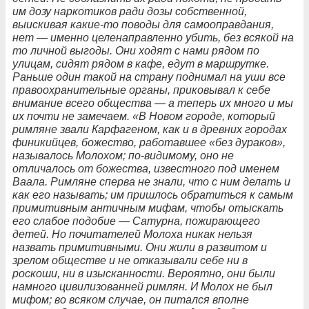
им дозу наркотиков ради дозы собственной,
выискивая какие-то поводы для самооправдания,
нет — именно целенаправленно убить, без всякой на
то личной выгоды. Они ходят с нами рядом по
улицам, сидят рядом в кафе, едут в маршрутке.
Раньше один такой на страну поднимал на уши все
правоохранительные органы, приковывал к себе
внимание всего общества — а теперь их много и мы
их почти не замечаем. «В Новом городе, который
римляне звали Карфагеном, как и в древних городах
финикийцев, божество, работавшее «без дураков»,
называлось Молохом; по-видимому, оно не
отличалось от божества, известного под именем
Ваала. Римляне сперва не знали, что с ним делать и
как его называть; им пришлось обратиться к самым
примитивным античным мифам, чтобы отыскать
его слабое подобие — Сатурна, пожирающего
детей. Но почитателей Молоха никак нельзя
назвать примитивными. Они жили в развитом и
зрелом обществе и не отказывали себе ни в
роскоши, ни в изысканности. Вероятно, они были
намного цивилизованней римлян. И Молох не был
мифом; во всяком случае, он питался вполне