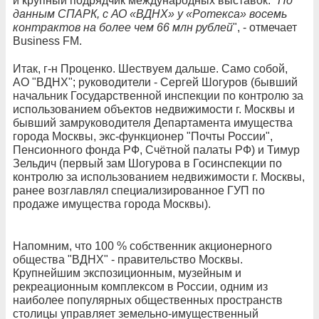
и крупный подрядчик международных выставок. "
По
данным СПАРК, с АО «ВДНХ» у «Ротекса» восемь
контрактов на более чем 66 млн рублей
", - отмечает
Business FM.
Итак, г-н Проценко. Шествуем дальше. Само собой,
АО "ВДНХ"; руководители - Сергей Шогуров (бывший
начальник Государственной инспекции по контролю за
использованием объектов недвижимости г. Москвы и
бывший замруководителя Департамента имущества
города Москвы, экс-функционер "Почты России",
Пенсионного фонда РФ, Счётной палаты РФ) и Тимур
Зельдич (первый зам Шогурова в Госинспекции по
контролю за использованием недвижимости г. Москвы,
ранее возглавлял специализированное ГУП по
продаже имущества города Москвы).
Напомним, что 100 % собственник акционерного
общества "ВДНХ" - правительство Москвы.
Крупнейшим экспозиционным, музейным и
рекреационным комплексом в России, одним из
наиболее популярных общественных пространств
столицы управляет земельно-имущественный