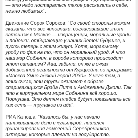
— это надо постараться такое рассказать о себе,
нежно любимых
".
Движение Сорок Сороков: "
Со своей стороны можем
сказать, что все чиновники, согласовавшие этот
сатанизм в Москве — извращенцы, моральные уроды
и подонки, отбирающие у наших детей будущее, и
пусть теперь с этим живут. Хотя, моральному
уроду по фиг на то, что он моральный урод. А что
наш мэр Собянин, в городе которого происходит
этот сатанизм? Ааа, забыли, он же в очках
добавленной реальности от Курцвейла по программе
«Москва Умно-адский город 2030». У него там, в
этих очках, эти трупы оживают в образе
спаривающихся Брэда Пита и Анджелины Джоли. Так
что в виртуальном мире Собянина всё хорошо.
Порнушка. Это детям плебса будут показывать всё
как есть — трупаков из ада
".
РИА Катюша: "
Казалось бы, у нас начало
налаживаться дело с культурой: лишился
финансирования гомогений Серебренников,
актёрам, которые плевали на государство,