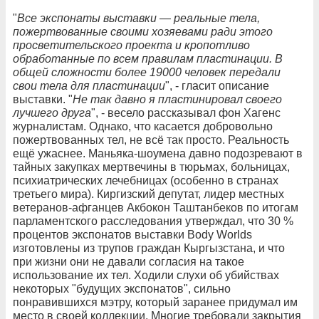
"
Все экспонаты выставки — реальные тела,
пожертвованные своими хозяевами ради этого
просветительского проекта и кропотливо
обработанные по всем правилам пластинации. В
общей сложности более 19000 человек передали
свои тела для пластинации
", - гласит описание
выставки. "
Не так давно я пластинировал своего
лучшего друга
", - весело рассказывал фон Хагенс
журналистам. Однако, что касается добровольно
пожертвованных тел, не всё так просто. Реальность
ещё ужаснее. Маньяка-шоумена давно подозревают в
тайных закупках мертвечины в тюрьмах, больницах,
психиатрических лечебницах (особенно в странах
третьего мира). Киргизский депутат, лидер местных
ветеранов-афганцев Акбокон Таштанбеков по итогам
парламентского расследования утверждал, что 30 %
процентов экспонатов выставки Body Worlds
изготовлены из трупов граждан Кыргызстана, и что
при жизни они не давали согласия на такое
использование их тел. Ходили слухи об убийствах
некоторых "будущих экспонатов", сильно
понравившихся мэтру, который заранее придумал им
место в своей коллекции. Многие требовали закрытия