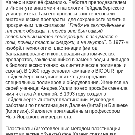
Хагенс и взял её фамилию. Работал преподавателем
в Институте анатомии и патологии Гейдельбергского
университета. Там его донельзя заинтересовали
анатомические препараты, для сохранности залитые
прозрачным плексигласом: "
Глядя на заключённые в
пластик образцы, а тогда это был самый
совершенный метод консервации, я задумался о
том, почему пластик снаружи, а не внутри
". В 1977-м
изобрёл технологию пластинации (метод
бальзамирования и консервации анатомических
препаратов, заключающийся в замене воды и липидов
в биологических тканях на синтетические полимеры и
смолы). В 1980 году основал компанию BIODUR при
Гейдельбергском университете для продажи
специальных полимеров и оборудования. Женился на
своей ученице; Андреа Уэлли по его просьбе сменила
имя и стала Ангелиной. В 1993 году создал в
Гейдельберге Институт пластинации. Руководил
работами по пластинации в Даляне (Китай) и Бишкеке
(Киргизия). Является приглашённым профессором
Нью-Йоркского университета.
Пластинаты (изготовленные методом пластинации
анатомические объекты) фон Хагенс сразу начал