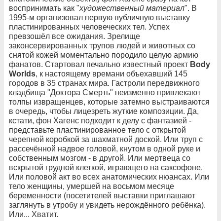
воспринимать как "
художественный материал
". В
1995-м организовал первую публичную выставку
пластинированных человеческих тел. Успех
превзошёл все ожидания. Зрелище
законсервированных трупов людей и животных со
снятой кожей моментально породило целую армию
фанатов. Стартовал печально известный проект
Body
Worlds
, к настоящему времани объехавший 145
городов в 35 странах мира. Гастроли передвижного
кладбища "Доктора Смерть" неизменно привлекают
толпы извращенцев, которые затемно выстраиваются
в очередь, чтобы лицезреть жуткие композиции. Да,
кстати, фон Хагенс подходит к делу с фантазией -
представьте пластинированное тело с открытой
черепной коробкой за шахматной доской. Или труп с
рассечённой надвое головой, кнутом в одной руке и
собственным мозгом - в другой. Или мертвеца со
вскрытой грудной клеткой, играющего на саксофоне.
Или половой акт во всех анатомических нюансах. Или
тело женщины, умершей на восьмом месяце
беременности (посетителей выставки приглашают
заглянуть в утробу и увидеть нерождённого ребёнка).
Или... Хватит.