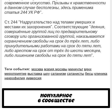
современное искусство. Призывы к нравственности
в данном случае бесполезны, здесь применима
статья 244 УК РФ
".
Ст. 244 "Надругательство над телами умерших и
местами их захоронения". Соответствующие "
деяния,
совершённые группой лиц по предварительному
сговору или организованной группой, наказываются
ограничением свободы на срок до трёх лет, либо
принудительными работами на срок до пяти лет,
либо арестом на срок от трёх до шести месяцев,
либо лишением свободы на срок до пяти лет
".
Теги события:
москва
мэрия москвы
минкульт
вднх
мероприятие
выставка
шоу
сатанизм
сатанисты
бесы
клиника
некрофилия
диверсия