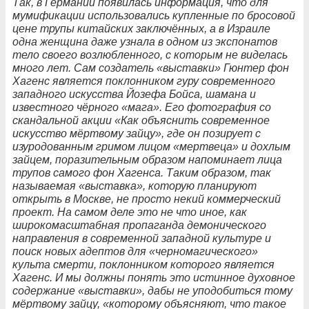
Так, в Германии появилась информация, что для
мумификации использовались купленные по бросовой
цене трупы китайских заключённых, а в Израиле
одна женщина даже узнала в одном из экспонатов
тело своего возлюбленного, с которым не виделась
много лет. Сам создатель «выставки» Гюнтер фон
Хагенс является поклонником гуру современного
западного искусства Йозефа Бойса, шамана и
известного чёрного «мага». Его фотография со
скандальной акции «Как объяснить современное
искусство мёртвому зайцу», где он позирует с
изуродованным гримом лицом «мертвеца» и дохлым
зайцем, поразительным образом напоминает лица
трупов самого фон Хагенса. Таким образом, так
называемая «выставка», которую планируют
открыть в Москве, не просто некий коммерческий
проект. На самом деле это не что иное, как
широкомасштабная пропаганда демонического
направления в современной западной культуре и
поиск новых адептов для «черномагического»
культа смерти, поклонником которого является
Хагенс. И мы должны понять это истинное духовное
содержание «выставки», дабы не уподобиться тому
мёртвому зайцу, «которому объясняют, что такое