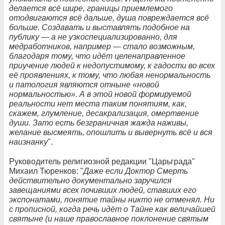
делается всё шире, границы приемлемого
отодвигаются всё дальше, душа повреждается всё
больше. Создавать и выставлять подобное на
публику — а не узкоспециализированно, для
медработников, например — стало возможным,
благодаря тому, что идёт целенаправленное
приучение людей к недопустимому, к гадости во всех
её проявлениях, к тому, что любая ненормальность
и патология являются отныне «новой
нормальностью». А в этой новой формируемой
реальности нет места таким понятиям, как,
скажем, глумление, десакрализация, омертвение
души. Зато есть безграничная жажда наживы,
желание высмеять, опошлить и вывернуть всё и вся
наизнанку
".
Руководитель религиозной редакции "Царьграда"
Михаил Тюренков: "
Даже если Доктор Смерть
действительно документально заручился
завещаниями всех почивших людей, ставших его
экспонатами, понятие тайны никто не отменял. Ни
с прописной, когда речь идёт о Тайне как величайшей
святыне (и наше православное поклонение святым