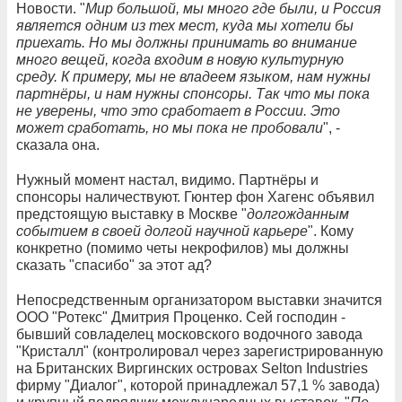
Новости. "
Мир большой, мы много где были, и Россия
является одним из тех мест, куда мы хотели бы
приехать. Но мы должны принимать во внимание
много вещей, когда входим в новую культурную
среду. К примеру, мы не владеем языком, нам нужны
партнёры, и нам нужны спонсоры. Так что мы пока
не уверены, что это сработает в России. Это
может сработать, но мы пока не пробовали
", -
сказала она.
Нужный момент настал, видимо. Партнёры и
спонсоры наличествуют. Гюнтер фон Хагенс объявил
предстоящую выставку в Москве "
долгожданным
событием в своей долгой научной карьере
". Кому
конкретно (помимо четы некрофилов) мы должны
сказать "спасибо" за этот ад?
Непосредственным организатором выставки значится
ООО "Ротекс" Дмитрия Проценко. Сей господин -
бывший совладелец московского водочного завода
"Кристалл" (контролировал через зарегистрированную
на Британских Виргинских островах Selton Industries
фирму "Диалог", которой принадлежал 57,1 % завода)