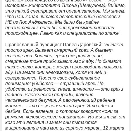
история» митрополита Тихона (Шевкунова). Видимо,
это такой спецпривет от организаторов. Мы знаем,
что наш канал читают авторитетные богословы
НЕ из Лос Анджелеса. Мы были бы крайне
признательны, если бы они прокомментировали
происходящее. Равно как и специалисты по этике
".
Православный публицист Павел Даровский: "
Бывает
просто грех. Бывает смертный грех. А бывает
явление ада. Конечно, грехи смертные и не
смертные тоже приближают нас к аду. Но бывают
такие грехи, которые могут происходить только в
аду. На земле они невозможны, хотя на ней и
совершаются. Поясню свое субъективное
понимание: убийство — страшный грех. Но
убийство из ревности, гнева, алчности — это грехи
падшей человеческой природы, явления
человеческого безумия. А расчленяющий ребёнка
маньяк — это не человеческий грех. Это адская
бездна. Есть явления, о которых говорят: «они за
рамками человеческого понимания». Но мы знаем, от
кого эти явления и зачем они пытаются
мигрировать в наш мир из серного марева. 12 марта