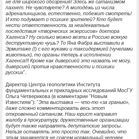
не для широкого обозрения! Здесь же сатанизмом
пахнет. Не чувствуете? А молодёжь из числа
адреналинщиков, естественно, побежит смотреть!
И кто подумает о психике зрителей? Кто будет
нести ответственность за неадекватные
последствия «творческих экзерсисов» доктора
Хагенса? Ну сколько можно везти в Россию всякую
деструктивную чушь? То Яна Фабра выставили в
Эрмитаже (!) с его жуками и таксидермией (чучелами
животных), то органы теперь в исполнении
Хагенса!!! Кроме как диверсией это назвать не могу,
диверсией против нравственности и психики
русских
".
Директор Центра геополитики Института
фундаментальных и прикладных исследований МосГУ
Ольга Четверикова (в комментарии "Новым
Известиям"): "
Эта выставка — что-то «за гранью»,
даже сложно комментировать весь этот
откровенный сатанизм. Наш юрист направит
жалобу в прокуратуру, дружественные организации
будут также направлять депутатские запросы.
Нельзя оставлять это просто так. Очевидно, что
этим занимается не совсем нормальный человек,