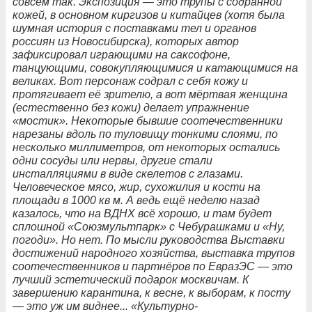
совсем так. Экспозиция — это трупы с содранной
кожей, в основном киргизов и китайцев (хотя была
шумная история с поставками тел и органов
россиян из Новосибирска), которых автор
зафиксировал играющими на саксофоне,
танцующими, совокупляющимися и катающимися на
великах. Вот персонаж содрал с себя кожу и
протягивает её зрителю, а вот мёртвая женщина
(естественно без кожи) делает упражнение
«мостик». Некоторые бывшие соотечественники
нарезаны вдоль по туловищу тонкими слоями, по
несколько миллиметров, от некоторых остались
одни сосуды или нервы, другие стали
инсталляциями в виде скелетов с глазами.
Человеческое мясо, жир, сухожилия и кости на
площади в 1000 кв м. А ведь ещё неделю назад
казалось, что на ВДНХ всё хорошо, и там будет
сплошной «Союзмультпарк» с Чебурашками и «Ну,
погоди». Но нет. По мысли руководства Выставки
достижений народного хозяйства, выставка трупов
соотечественников и партнёров по ЕвразЭС — это
лучший эстетический подарок москвичам. К
завершению карантина, к весне, к выборам, к посту
— это уж им виднее... «Культурно-