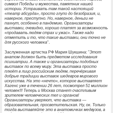
символ Победы и мужества, памятник нашей
истории. Устраивать там такой настоящий
«театр абсурда», просто глупо до безобразия, и,
наверное, преступно. Но, наверное, деньги не
пахнут, особенно в пандемию. Организаторы
выставки, очевидно, хорошо платят за возможность
«продавать людям страх и ужас». Также надо
отметить и то, что такие выставки, они точно не
для русского человека
".
Заслуженная артистка РФ Мария Шукшина: "
Этот
анатом должен быть предметом исследования
психиатрии. А также и организаторы подобных
выставок по всему миру. Эта выставка просто
плюёт в лицо российским людям, перечёркивая
добрые традиции выставок шедевров мирового
искусства. На это «нечто», которое выставляет
Хагенс уже в течении 26 лет, посмотрел 51 миллион
человек!!! Теперь и Москва станет счастливым
зрителем человеческих тел и органов!
Организаторы уверяют, что выставка —
образовательная, просветительская. Ну, ок. Только
тогда выставляйте это в анатомичках медвузов, а