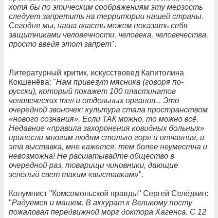
хотя бы по этическим соображениям эту мерзость
следует запретить на территории нашей страны.
Сегодня мы, наша власть можем показать себя
защитниками человечности, человека, человечества,
просто введя этот запрет
".
Литературный критик, искусствовед Капитолина
Кокшенёва: "
Нам привезут мясника (говоря по-
русски), который покажет 100 пластинатов
человеческих тел и отдельных органов... Это
очередной звоночек: культура стала пространством
«нового сознания». Если ТАК можно, то можно всё.
Недавние «правила захоронения ковидных больных»
принесли многим людям столько горя и отчаяния, и
эта выставка, мне кажется, тем более неуместна и
невозможна! Не расшатывайте общество в
очередной раз, товарищи чиновники, дающие
зелёный свет таким «выставкам»
".
Колумнист "Комсомольской правды" Сергей Селёдкин:
"
Радуемся и машем. В аккурат к Великому посту
пожаловал передвижной морг доктора Хагенса. С 12