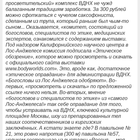
просветительский» комплекс ВДНХ не чужд
балаганным традициям заработка. За 300 рублей
можно сфоткаться с чучелом саксофониста,
сделанным из трупа, который раньше был чьим-то
сыном... Оказывается, «комитет, состоящий из
богословов, специалистов по этике, медицинских
экспертов, ознакомился с содержанием выставки.
Под надзором Калифорнийского научного центра в
Лос-Анджелесе комиссия подписала «Этическое
обозрение», которое можно просмотреть и скачать
с официального сайта выставки
www.bodyworlds.com». Это, вроде как, достаточное
«этическое оправдание» для администрации ВДНХ.
«Богословы из Лос Анджелеса одобряют». Во-
первых, «просмотреть и скачать» по предложенной
ссылке ничего нельзя. Во-вторых, мнение
«богословов и специалистов по этике» из «cамого
Лос-Анджелеса!» так себе оправдание для того,
чтобы устраивать на ВДНХ, ключевой культурной
площадке Москвы, шоу из препарированных тел
наших соотечественников и киргизских
заключённых. А кстати знаете где? В павильоне №
21, это ровно напротив (300 м) павильона №57,
целиком состоящего из выставки «Россия — моя