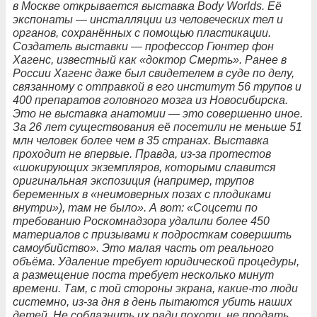
в Москве открывается выставка Body Worlds. Её
экспонаты — инсталляции из человеческих тел и
органов, сохранённых с помощью пластикации.
Создатель выставки — профессор Гюнтер фон
Хагенс, известный как «доктор Смерть». Ранее в
России Хагенс даже был свидетелем в суде по делу,
связанному с отправкой в его институт 56 трупов и
400 препаратов головного мозга из Новосибирска.
Это не выставка анатомии — это совершенно иное.
За 26 лет существования её посетили не меньше 51
млн человек более чем в 35 странах. Выставка
проходит не впервые. Правда, из-за протестов
«шокирующих экземпляров, которыми славится
оригинальная экспозиция (например, трупов
беременных в «неимоверных позах с плодиками
внутри»), там не было». А вот: «Соцсети по
требованию Роскомнадзора удалили более 450
материалов с призывами к подросткам совершить
самоубийство». Это малая часть от реального
объёма. Удаление требует юридической процедуры,
а размещение поста требует несколько минут
времени. Там, с той стороны экрана, какие-то люди
системно, из-за дня в день пытаются убить наших
детей. Не соблазнить их ради похоти, не продать