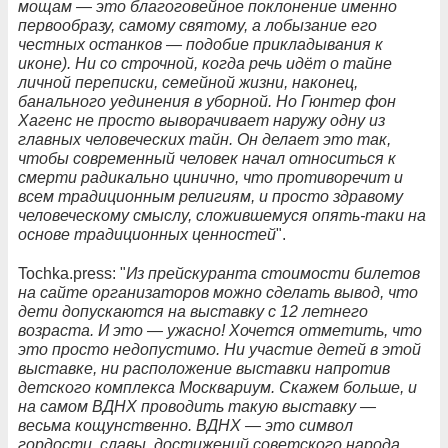
мощам — это благоговейное поклонение именно
первообразу, самому святому, а лобызание его
честных останков — подобие прикладывания к
иконе). Ни со строчной, когда речь идёт о тайне
личной переписки, семейной жизни, наконец,
банального уединения в уборной. Но Гюнтер фон
Хагенс не просто выворачивает наружу одну из
главных человеческих тайн. Он делает это так,
чтобы современный человек начал относиться к
смерти радикально цинично, что противоречит и
всем традиционным религиям, и просто здравому
человеческому смыслу, сложившемуся опять-таки на
основе традиционных ценностей
".
Tochka.press: "
Из прейскуранта стоимости билетов
на сайте организаторов можно сделать вывод, что
дети допускаются на выставку с 12 летнего
возраста. И это — ужасно! Хочется отметить, что
это просто недопустимо. Ни участие детей в этой
выставке, ни расположение выставки напротив
детского комплекса Москвариум. Скажем больше, и
на самом ВДНХ проводить такую выставку —
весьма кощунственно. ВДНХ — это символ
гордости, славы, достижений советского народа,