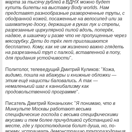
марта за тысячу рублей в ВДНХ можно будет
купить билеты на выставку Body worlds. Нам
представят разнообразные развороченные трупы, с
ободранной кожей, посаженные на велосипед или за
шахматную доску, держащие в руках лук и стрелы,
разрезанные циркулярной пилой вдоль, поперёк,
надвое, в шашечку и разве что не пропущенные через
мясорубку. Дети до трёх лет приглашаются
бесплатно. Кому, как не им жизненно важно глядеть
на разрезанный труп с палкой, вставленной в попу,
для придания устойчивости
".
Политолог, телеведущий Дмитрий Куликов: "
Кожа,
видимо, пошла на абажуры и книжные обложки —
этим ещё нацисты баловались. А так —
немаленький шаг к каннибализму как
продовольственной программе
".
Писатель Дмитрий Конаныхин: "
Я понимаю, что в
Минкульте Москвы работают весьма
специфические господа с весьма специфическими
вкусами и тем более причудливой субстанцией на
месте, где у простолюдинов болит душа, но, по-
моему, устраивать демонстрацию трупоразодрания