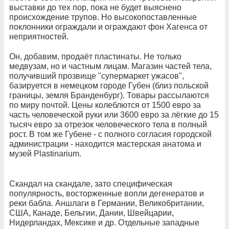
выставки до тех пор, пока не будет выяснено
происхождение трупов. Но высокопоставленные
поклонники ограждали и ограждают фон Хагенса от
неприятностей.
Он, добавим, продаёт пластинаты. Не только
медвузам, но и частным лицам. Магазин частей тела,
получивший прозвище "супермаркет ужасов",
базируется в немецком городе Губен (близ польской
границы, земля Бранденбург). Товары рассылаются
по миру почтой. Цены колеблются от 1500 евро за
часть человеческой руки или 3600 евро за лёгкие до 15
тысяч евро за отрезок человеческого тела в полный
рост. В том же Губене - с полного согласия городской
администрации - находится мастерская анатома и
музей Plastinarium.
Скандал на скандале, зато специфическая
популярность, восторженные вопли дегенератов и
реки бабла. Аншлаги в Германии, Великобритании,
США, Канаде, Бельгии, Дании, Швейцарии,
Нидерландах, Мексике и др. Отдельные западные