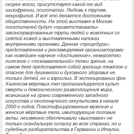
скорее всего, присутствует какой-то вид
шизофрении, психопатии. Любовь к трупам,
некрофилия. И всё это делается достоянием
общественности. На этой выставке в Москве
посетителей будут «приветствовать»
законсервированные трупы людей и животных со
снятой кожей и выставленными напоказ
внутренними органами. Данная «процедура»,
представленная и рекламируемая организаторами
как новейшее научное «достижение», невероятно
полезное с «познавательной» точки зрения, на
самом деле представляет собой зрелище тяжёлое и
опасное для душевного и духовного здоровья не
только детей, но и взрослых. В экспонировании фон
Хагенсом мёртвых тел пропагандируется культ
смерти и демонического развоплощения мира,
возникшие на грани современного западного
искусства и околонаучного оккультизма в начале
2000-х годов. Пластифицированные мужские и
женские мёртвые тела, имитирующие половые
акты, неизменно обеспечивали «выставке» не
только скандальную огласку во всех странах, но и
судебные разбирательства в Германии и Италии.