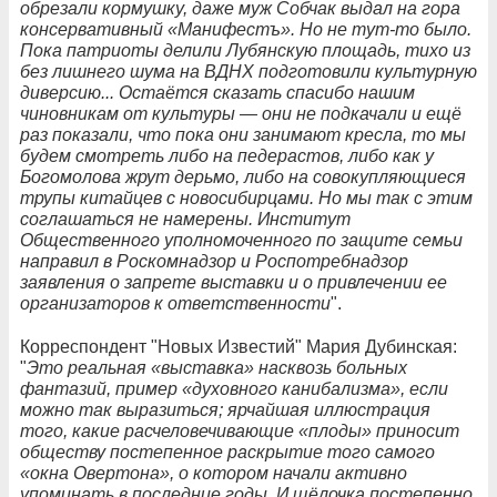
обрезали кормушку, даже муж Собчак выдал на гора
консервативный «Манифестъ». Но не тут-то было.
Пока патриоты делили Лубянскую площадь, тихо из
без лишнего шума на ВДНХ подготовили культурную
диверсию... Остаётся сказать спасибо нашим
чиновникам от культуры — они не подкачали и ещё
раз показали, что пока они занимают кресла, то мы
будем смотреть либо на педерастов, либо как у
Богомолова жрут дерьмо, либо на совокупляющиеся
трупы китайцев с новосибирцами. Но мы так с этим
соглашаться не намерены. Институт
Общественного уполномоченного по защите семьи
направил в Роскомнадзор и Роспотребнадзор
заявления о запрете выставки и о привлечении ее
организаторов к ответственности
".
Корреспондент "Новых Известий" Мария Дубинская:
"
Это реальная «выставка» насквозь больных
фантазий, пример «духовного канибализма», если
можно так выразиться; ярчайшая иллюстрация
того, какие расчеловечивающие «плоды» приносит
обществу постепенное раскрытие того самого
«окна Овертона», о котором начали активно
упоминать в последние годы. И щёлочка постепенно