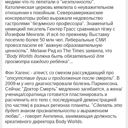
медики что-то лепетали о "
неэтичности
".
Католическая церковь мямлила о неуважительном
отношении к покойным. Североамериканские
консерваторы робко выражали недовольство
гастролями "
безумного профессора
". Знаменитый
немецкий писатель Гюнтер Грасс сравнивал тёзку с
Йозефом Менгеле. И всё по прежнему. Выставку
посетило более 50 млн чел. Либеральные СМИ
провозгласили её "
важную образовательную
ценность
". Мелани Рид из The Times заявила, что
"
Body Worlds должна быть обязательной для
просмотра каждого ребёнка
"...
Фон Хагенс - атеист, со смехом рассуждающий про
"
отсутствие души и продолжения после смерти
". В
2009-м у него диагностировали болезнь Паркинсона.
Сейчас "Доктор Смерть" медленно загибается, а жена/
ученица/соратница готовится пластинировать и
расчленить его тело с последующей демонстрацией
(по частям) в разных регионах планеты. "
Сделать это
будет знаком признательности и выражением
любви
", - говорит Ангелина, занимающая должность
креативного директора Body Worlds.