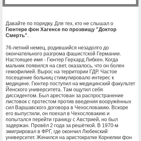
Давайте по порядку. Для тех, кто не слышал о
Гюнтере фон Хагенсе по прозвищу "Доктор
Смерть"
.
76-летний немец, родившийся незадолго до
окончательного разгрома фашистской Германии.
Настоящее имя - Гюнтер Герхард Либхен. Когда
мальчик появился на свет, оказалось, что он болен
гемофилией. Вырос на территории ГДР. Частое
посещение больниц стимулировало интерес к
медицине. Гюнтер поступил на медицинский факультет
Йенского университета. Там ощутил себя
диссидентом. Был арестован за распространение
листовок с протестом против введения вооружённых
сил Варшавского договора в Чехословакию. Вскоре
его выпустили, он поехал в Чехословакию и
попытался перейти границу с Австрией, но был
задержан. Провёл 2 года за решёткой. В 1970-м
эмигрировал в ФРГ, где окончил Любекский
университет. Женился на аристократке Корнелии фон