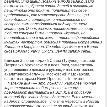
реально. Эти цивилизованные люди задабривали
темные силы, бросая сотни детей в пылающую
печь. Чтобы это понять, попытайтесь себе
представить, как манчестерские дельцы, при
бакенбардах и цилиндрах, отправляются по
воскресеньям полюбоваться поджариванием
младенцев. Очень разные, несовместимые вещи
любили консулы Рима и пророки Израиля; но
ненавидели одно и то же», — пишет о финикийских
культах Честертон, объясняя причины истребления
Ханаана и Карфагена. Сегодня дух Молоха и Ваала
снова рядом с нами. Он слышен по запаху серы…
".
Епископ Зеленоградский Савва (Тутунов), викарий
Патриарха Московского и всея Руси, заместитель
управляющего делами и руководитель контрольно-
аналитической службы Московской патриархии,
настоятель храма Илии Пророка в Черкизове:
"
«Явление ада» — это, пожалуй, наиболее точная
характеристика той мерзости, которую
предлагают выставить на ВДНХ, и в описание
которой брезгливо даже вдаваться. Есть мнение, и,
надеюсь, справедливое, что эта мерзость в России
противозаконна. Но, если не по юридическим, то,