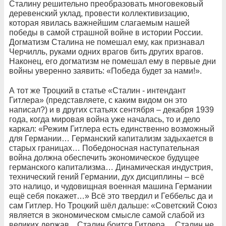
Сталину решительно преобразовать многовековый
деревенский уклад, провести коллективизацию,
которая явилась важнейшим слагаемым нашей
победы в самой страшной войне в истории России.
Догматизм Сталина не помешал ему, как признавал
Черчилль, руками одних врагов бить других врагов.
Наконец, его догматизм не помешал ему в первые дни
войны уверенно заявить: «Победа будет за нами!».
А тот же Троцкий в статье «Сталин - интендант
Гитлера» (представляете, с каким видом он это
написал?) и в других статьях сентября – декабря 1939
года, когда мировая война уже началась, то и дело
каркал: «Режим Гитлера есть единственно возможный
для Германии… Германский капитализм задыхается в
старых границах… Победоносная наступательная
война должна обеспечить экономическое будущее
германского капитализма… Динамическая индустрия,
технический гений Германии, дух дисциплины – всё
это налицо, и чудовищная военная машина Германии
ещё себя покажет…» Всё это твердил и Геббельс да и
сам Гитлер. Но Троцкий шёл дальше: «Советский Союз
является в экономическом смысле самой слабой из
великих держав…Сталин боится Гитлера… Сталин не