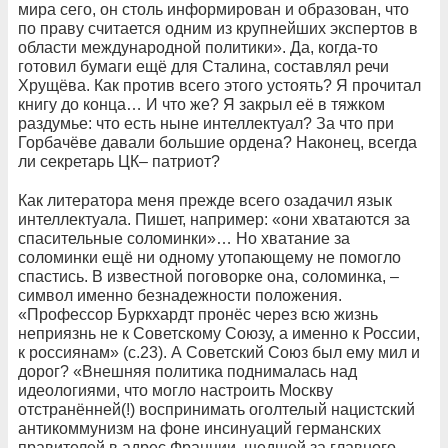
мира сего, он столь информирован и образован, что
по праву считается одним из крупнейших экспертов в
области международной политики». Да, когда-то
готовил бумаги ещё для Сталина, составлял речи
Хрущёва. Как против всего этого устоять? Я прочитал
книгу до конца… И что же? Я закрыл её в тяжком
раздумье: что есть ныне интеллектуал? За что при
Горбачёве давали большие ордена? Наконец, всегда
ли секретарь ЦК– патриот?
Как литератора меня прежде всего озадачил язык
интеллектуала. Пишет, например: «они хватаются за
спасительные соломинки»… Но хватание за
соломинки ещё ни одному утопающему не помогло
спастись. В известной поговорке она, соломинка, –
символ именно безнадежности положения.
«Профессор Буркхардт пронёс через всю жизнь
неприязнь не к Советскому Союзу, а именно к России,
к россиянам» (с.23). А Советский Союз был ему мил и
дорог? «Внешняя политика поднималась над
идеологиями, что могло настроить Москву
отстранённей(!) воспринимать оголтелый нацистский
антикоммунизм на фоне инсинуаций германских
правителей в адрес Франции, шедшей за главного