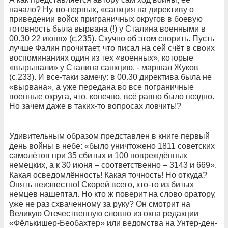
начало? Ну, во-первых, «санкция на директиву о
приведении войск приграничных округов в боевую
готовность была вырвана (!) у Сталина военными в
00.30 22 июня» (с.235). Скучно об этом спорить. Пусть
лучше Фалин прочитает, что писал на сей счёт в своих
воспоминаниях один из тех «военных», которые
«вырывали» у Сталина санкцию, - маршал Жуков
(с.233). И все-таки замечу: в 00.30 директива была не
«вырвана», а уже передана во все пограничные
военные округа, что, конечно, всё равно было поздно.
Но зачем даже в таких-то вопросах ловчить!?
Удивительным образом представлен в книге первый
день войны в небе: «было уничтожено 1811 советских
самолётов при 35 сбитых и 100 повреждённых
немецких, а к 30 июня – соответственно – 3143 и 669».
Какая осведомлённость! Какая точность! Но откуда?
Опять неизвестно! Скорей всего, кто-то из битых
немцев нашептал. Но кто ж поверит на слово оратору,
уже не раз схваченному за руку? Он смотрит на
Великую Отечественную словно из окна редакции
«Фёлькишер-Беобахтер» или ведомства на Унтер-ден-