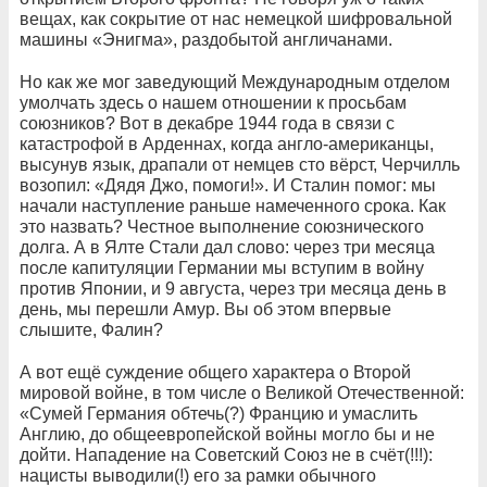
вещах, как сокрытие от нас немецкой шифровальной
машины «Энигма», раздобытой англичанами.
Но как же мог заведующий Международным отделом
умолчать здесь о нашем отношении к просьбам
союзников? Вот в декабре 1944 года в связи с
катастрофой в Арденнах, когда англо-американцы,
высунув язык, драпали от немцев сто вёрст, Черчилль
возопил: «Дядя Джо, помоги!». И Сталин помог: мы
начали наступление раньше намеченного срока. Как
это назвать? Честное выполнение союзнического
долга. А в Ялте Стали дал слово: через три месяца
после капитуляции Германии мы вступим в войну
против Японии, и 9 августа, через три месяца день в
день, мы перешли Амур. Вы об этом впервые
слышите, Фалин?
А вот ещё суждение общего характера о Второй
мировой войне, в том числе о Великой Отечественной:
«Сумей Германия обтечь(?) Францию и умаслить
Англию, до общеевропейской войны могло бы и не
дойти. Нападение на Советский Союз не в счёт(!!!):
нацисты выводили(!) его за рамки обычного