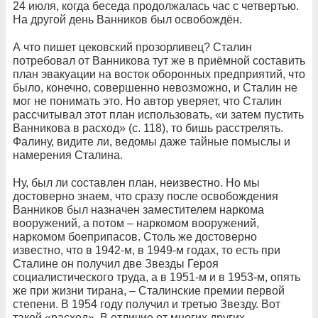
24 июля, когда беседа продолжалась час с четвертью.
На другой день Ванников был освобождён.
А что пишет цековский прозорливец? Сталин
потребовал от Ванникова тут же в приёмной составить
план эвакуации на восток оборонных предприятий, что
было, конечно, совершенно невозможно, и Сталин не
мог не понимать это. Но автор уверяет, что Сталин
рассчитывал этот план использовать, «и затем пустить
Ванникова в расход» (с. 118), то бишь расстрелять.
Фалину, видите ли, ведомы даже тайные помыслы и
намерения Сталина.
Ну, был ли составлен план, неизвестно. Но мы
достоверно знаем, что сразу после освобождения
Ванников был назначен заместителем наркома
вооружений, а потом – наркомом вооружений,
наркомом боеприпасов. Столь же достоверно
известно, что в 1942-м, в 1949-м годах, то есть при
Сталине он получил две Звезды Героя
социалистического труда, а в 1951-м и в 1953-м, опять
же при жизни тирана, – Сталинские премии первой
степени. В 1954 году получил и третью Звезду. Вот
такой «расход». В отличие от многих других