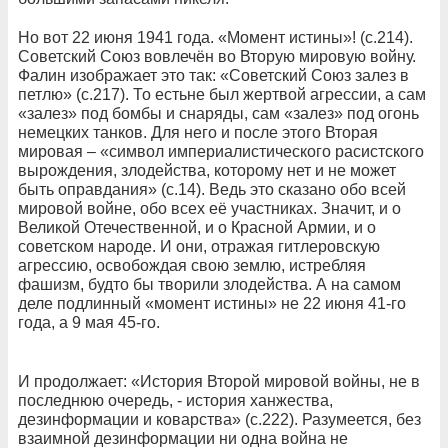
Но вот 22 июня 1941 года. «Момент истины»! (с.214).
Советский Союз вовлечён во Вторую мировую войну.
Фалин изображает это так: «Советский Союз залез в
петлю» (с.217). То естьне был жертвой агрессии, а сам
«залез» под бомбы и снаряды, сам «залез» под огонь
немецких танков. Для него и после этого Вторая
мировая – «символ империалистического расистского
вырождения, злодейства, которому нет и не может
быть оправдания» (с.14). Ведь это сказано обо всей
мировой войне, обо всех её участниках. Значит, и о
Великой Отечественной, и о Красной Армии, и о
советском народе. И они, отражая гитлеровскую
агрессию, освобождая свою землю, истребляя
фашизм, будто бы творили злодейства. А на самом
деле подлинный «момент истины» не 22 июня 41-го
года, а 9 мая 45-го.
И продолжает: «История Второй мировой войны, не в
последнюю очередь, - история ханжества,
дезинформации и коварства» (с.222). Разумеется, без
взаимной дезинформации ни одна война не