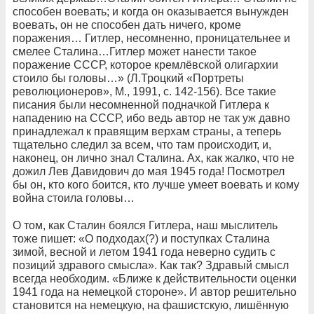
способен воевать; и когда он оказывается вынужден
воевать, он не способен дать ничего, кроме
поражения… Гитлер, несомненно, проницательнее и
смелее Сталина…Гитлер может нанести такое
поражение СССР, которое кремлёвской олигархии
стоило бы головы…» (Л.Троцкий «Портреты
революционеров», М., 1991, с. 142-156). Все такие
писания были несомненной подначкой Гитлера к
нападению на СССР, ибо ведь автор не так уж давно
принадлежал к правящим верхам страны, а теперь
тщательно следил за всем, что там происходит, и,
наконец, он лично знал Сталина. Ах, как жалко, что не
дожил Лев Давидович до мая 1945 года! Посмотрел
бы он, кто кого боится, кто лучше умеет воевать и кому
война стоила головы…
О том, как Сталин боялся Гитлера, наш мыслитель
тоже пишет: «О подходах(?) и поступках Сталина
зимой, весной и летом 1941 года неверно судить с
позиций здравого смысла». Как так? Здравый смысл
всегда необходим. «Ближе к действительности оценки
1941 года на немецкой стороне». И автор решительно
становится на немецкую, на фашистскую, лишённую