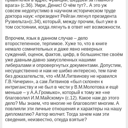
врага» (с.36). Умри, Денис! О чём тут?.. А это уж
совсем недопустимо в научном историческом труде
доктора наук: «президент Рейган лягнул президента
Рузвельта»(с.34), который, между прочим, был уже в
том состоянии, когда лягнуть в ответ нет возможности.
Впрочем, язык в данном случае – дело
второстепенное, терпимое. Хуже то, что в книге
немало сомнительных и даже явно неверных
суждений, оценок, фактов, цифр, в большинстве своём
уже давным-давно замусоленных нашими
либералами и опровергнутых документами. Допустим,
несущественно и нам не шибко интересно, тем паче
без доказательств, что «М.М.Литвинову не нравился
Г.В.Чичерин», а сам Литвинов «был склонен к
интриганству и не был в чести у В.М.Молотова и ещё
меньше – у А.А.Громыко», который к тому же «не
благоволил И.М.Майскому» (с.12). Какое нам до этого
дело? Мы знаем, что многие не благоволят многим. А
повлияли эти личные отношения и характеры на нашу
дипломатию? Автор молчит. Тогда зачем нам эти
сведения, неизвестно, откуда взятые?