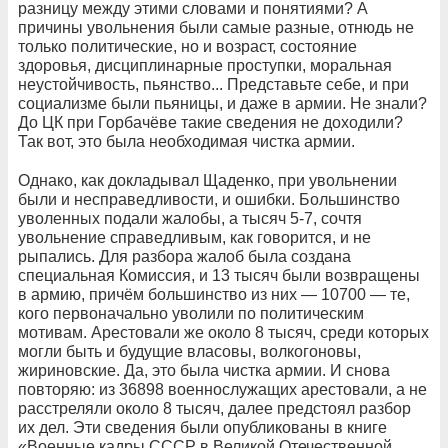
разницу между этими словами и понятиями? А
причины увольнения были самые разные, отнюдь не
только политические, но и возраст, состояние
здоровья, дисциплинарные проступки, моральная
неустойчивость, пьянство... Представьте себе, и при
социализме были пьяницы, и даже в армии. Не знали?
До ЦК при Горбачёве такие сведения не доходили?
Так вот, это была необходимая чистка армии.
Однако, как докладывал Щаденко, при увольнении
были и несправедливости, и ошибки. Большинство
уволенных подали жалобы, а тысяч 5-7, сочтя
увольнение справедливым, как говорится, и не
рыпались. Для разбора жалоб была создана
специальная Комиссия, и 13 тысяч были возвращены
в армию, причём большинство из них — 10700 — те,
кого первоначально уволили по политическим
мотивам. Арестовали же около 8 тысяч, среди которых
могли быть и будущие власовы, волкогоновы,
жириновские. Да, это была чистка армии. И снова
повторяю: из 36898 военнослужащих арестовали, а не
расстреляли около 8 тысяч, далее предстоял разбор
их дел. Эти сведения были опубликованы в книге
«Военные кадры СССР в Великой Отечественной