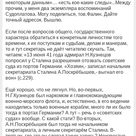
некоторым данным»… «есть кое-какие следы»...Между
прочим, у меня два экземпляра воспоминаний
Судоплатова. Могу поделиться, тов.Фалин. Дайте
точный адресок. Вышлю.
Если после вопросов общего, государственного
характера обратиться к конкретным личностям того
времени, к их поступкам и судьбам, делам и манерам,
то и тут секретарь не даёт читателю скучать. Так,
читаем: «13 июня 41 года адмирал Н.Кузнецов
попросил у Сталина разрешения отозвать советские
суда из портов Германии. «Хозяин,- записал начальник
секретариата Сталина А.Поскрёбышев,- выгнал его
вон» (с.229).
Ещё хорошо, что не лягнул. Но, во-первых,
Н.Г.Кузнецов был наркомом и главнокомандующим
военно-морского флота, и, естественно, в его ведении
находились только военные корабли, много ли их было
тогда в портах Германии? А тут – речь о «советских
судах» вообще. С какой стати? Во-вторых,
А.Н.Поскрёбышев был тогда не начальником
секретариата, а личным секретарём Сталина. В-
третьих, где это он сделал такую запись? Неизвестно.