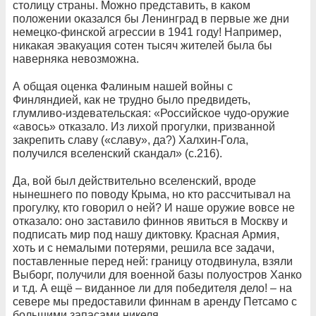
столицу страны. Можно представить, в каком
положении оказался бы Ленинград в первые же дни
немецко-финской агрессии в 1941 году! Например,
никакая эвакуация сотен тысяч жителей была бы
наверняка невозможна.
А общая оценка Фалиным нашей войны с
Финляндией, как не трудно было предвидеть,
глумливо-издевательская: «Российское чудо-оружие
«авось» отказало. Из лихой прогулки, призванной
закрепить славу («славу», да?) Халхин-Гола,
получился вселенский скандал» (с.216).
Да, вой был действительно вселенский, вроде
нынешнего по поводу Крыма, но кто рассчитывал на
прогулку, кто говорил о ней? И наше оружие вовсе не
отказало: оно заставило финнов явиться в Москву и
подписать мир под нашу диктовку. Красная Армия,
хоть и с немалыми потерями, решила все задачи,
поставленные перед ней: границу отодвинула, взяли
Выборг, получили для военной базы полуостров Ханко
и т.д. А ещё – виданное ли для победителя дело! – на
севере мы предоставили финнам в аренду Петсамо с
большими запасами никеля.