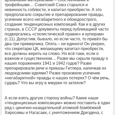
трофейными… Советский Союз старался и
невинность соблюсти, и капитал приобрести. А это
предполагало сокрытие и препарирование правды,
усечение всего негабаритного и обоюдоострого,
создание тенденциозных композиций. Как и в других
странах, в СССР документы перед публикацией часто
подвергались «стилистической правке» и купюрам»
(с.11). Допустим, бывало, но если часто, то привёл бы
два-три примерчика. Опять – ни единого! Он уверен,
что секретарю ЦК, желающему капитал приобрести,
все должны верить на слово. Но всё-таки, если о
важном и существенном… Разве мы скрыли правду о
наших поражениях 1941 и 1942 годов? Разве
препарировали речи и приказы Гитлера, напичкав их
людоедскими идеями? Разве произвели усечение
«негабаритной» правды о наших потерях? О чём речь,
сударь? Что вы игру в жмурки-то затеяли?
А если взять другую сторону войны? Какие наши
«тенденциозные композиции» можно поставить в один
ряд с цинично-назидательной атомной бомбёжкой
Хиросимы и Нагасаки, с уничтожением Дрездена, с