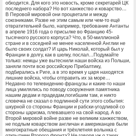
обходится. Для кого это новость, кроме секретарей ЦК
последнего набора? Но вот ханжество и коварство…
В Перовой мировой они процветали и между
союзниками. Разве не этим самым или чем-то ещё
отвратительней было, например, требование Антанты
в апреле 1916 года о присылке во Францию 45-
тысячного русского корпуса? Что, в 50-миллионой
стране и в соседней не менее населенной Англии не
было своих солдат? И царь Николай, который был у
Франции в долгу, как в шелку, послал…Подумайте
только: немцы уже вытеснили наши войска из Польши,
заняли почти всю российскую Прибалтику,
подбирались к Риге, а в это время у царя находятся
лишние войска, чтобы отправить их за море…
Недавно по телевидению французы и какие-то наши
лица умилялись по поводу сооружения памятника
нашим дедам и прадедам,погибшим там, и никто
словечка не сказал о подлинной сути этого события:
шкурной со стороны Франции и рабски-угодливой со
стороны царизма, плевавшего на свой народ. А во
Второй мировой войне разве не великим ханжеством,
не подлым коварством англичан и американцев были
многократные обещания и трёхлетняя волынка с
открытием Второго фронта? Не говоря уж о таких