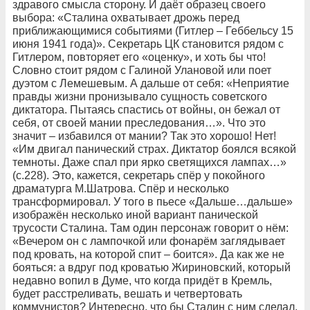
здравого смысла сторону. И даёт образец своего
выбора: «Сталина охватывает дрожь перед
приближающимися событиями (Гитлер – Геббельсу 15
июня 1941 года)». Секретарь ЦК становится рядом с
Гитлером, повторяет его «оценку», и хоть бы что!
Словно стоит рядом с Галиной Улановой или поет
дуэтом с Лемешевым. А дальше от себя: «Неприятие
правды жизни пронизывало сущность советского
диктатора. Пытаясь спастись от войны, он бежал от
себя, от своей мании преследования…». Что это
значит – избавился от мании? Так это хорошо! Нет!
«Им двигал панический страх. Диктатор боялся всякой
темноты. Даже спал при ярко светящихся лампах…»
(с.228). Это, кажется, секретарь спёр у покойного
драматурга М.Шатрова. Спёр и несколько
трансформировал. У того в пьесе «Дальше…дальше»
изображён несколько иной вариант панической
трусости Сталина. Там один персонаж говорит о нём:
«Вечером он с лампочкой или фонарём заглядывает
под кровать, на которой спит – боится». Да как же не
бояться: а вдруг под кроватью Жириновский, который
недавно вопил в Думе, что когда придёт в Кремль,
будет расстреливать, вешать и четвертовать
коммунистов? Интересно, что бы Сталин с ним сделал,