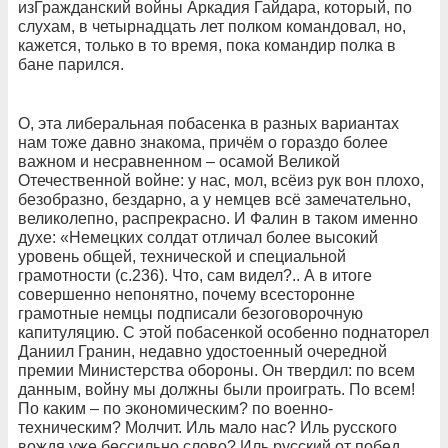
изГражданский войны Аркадия Гайдара, который, по
слухам, в четырнадцать лет полком командовал, но,
кажется, только в то время, пока командир полка в
бане парился.
О, эта либеральная побасенка в разных вариантах
нам тоже давно знакома, причём о гораздо более
важном и несравненном – осамой Великой
Отечественной войне: у нас, мол, всёиз рук вон плохо,
безобразно, бездарно, а у немцев всё замечательно,
великолепно, распрекрасно. И Фалин в таком именно
духе: «Немецких солдат отличал более высокий
уровень общей, технической и специальной
грамотности (с.236). Что, сам видел?.. А в итоге
совершенно непонятно, почему всесторонне
грамотные немцы подписали безоговорочную
капитуляцию. С этой побасенкой особенно поднаторел
Даниил Гранин, недавно удостоенный очередной
премии Министерства обороны. Он твердил: по всем
данным, войну мы должны были проиграть. По всем!
По каким – по экономическим? по военно-
техническим? Молчит. Иль мало нас? Иль русского
вождя уже бессильно слово? Иль русский от побед