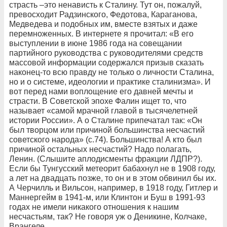
страсть –это ненависть к Сталину. Тут он, пожалуй,
превосходит Радзинского, Федотова, Караганова,
Медведева и подобных им, вместе взятых и даже
перемноженных. В интернете я прочитал: «В его
выступлении в июне 1986 года на совещании
партийного руководства с руководителями средств
массовой информации содержался призыв сказать
наконец-то всю правду не только о личности Сталина,
но и о системе, идеологии и практике сталинизма». И
вот перед нами воплощение его давней мечты и
страсти. В Советской эпохе Фалин ищет то, что
называет «самой мрачной главой в тысячелетней
истории России». А о Сталине припечатал так: «Он
был творцом или причиной большинства несчастий
советского народа» (с.74). Большинства! А кто был
причиной остальных несчастий? Надо полагать,
Ленин. (Слышите аплодисменты фракции ЛДПР?).
Если бы Тунгусский метеорит бабахнул не в 1908 году,
а лет на двадцать позже, то он и в этом обвинил бы их.
А Черчилль и Вильсон, например, в 1918 году, Гитлер и
Маннергейм в 1941-м, или Клинтон и Буш в 1991-93
годах не имели никакого отношения к нашим
несчастьям, так? Не говоря уж о Деникине, Колчаке,
Врангеле…