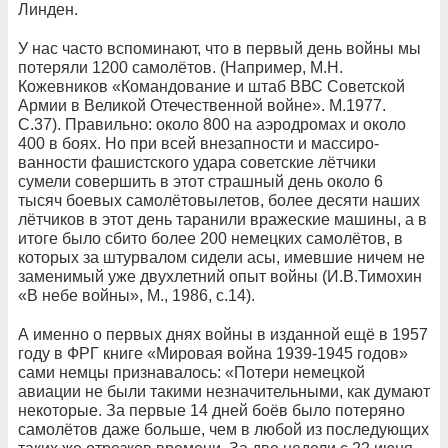
Линден.
У нас часто вспоминают, что в первый день войны мы
по­теряли 1200 самолётов. (Например, М.Н.
Кожевников «Командование и штаб ВВС Советской
Армии в Великой Отечественной войне». М.1977.
С.37). Правильно: около 800 на аэродромах и около
400 в боях. Но при всей внезапности и массиро­
ванности фашистского удара советские лётчики
сумели со­вершить в этот страшный день около 6
тысяч боевых самолётовылетов, более десяти наших
лётчиков в этот день таранили вражеские машины, а в
итоге было сбито более 200 немецких самолётов, в
которых за штурвалом сидели асы, имевшие ни­чем не
заменимый уже двухлетний опыт войны (И.В.Тимохин
«В небе войны», М., 1986, с.14).
А именно о первых днях войны в изданной ещё в 1957
го­ду в ФРГ книге «Мировая война 1939-1945 годов»
сами немцы признава­лось: «Потери немецкой
авиации не были такими незначи­тельными, как думают
некоторые. За первые 14 дней боёв бы­ло потеряно
самолётов даже больше, чем в любой из последующих