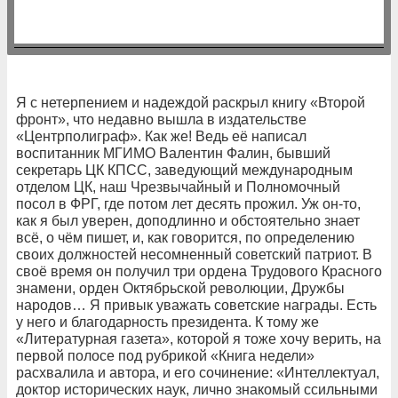
Я с нетерпением и надеждой раскрыл книгу «Второй
фронт», что недавно вышла в издательстве
«Центрполиграф». Как же! Ведь её написал
воспитанник МГИМО Валентин Фалин, бывший
секретарь ЦК КПСС, заведующий международным
отделом ЦК, наш Чрезвычайный и Полномочный
посол в ФРГ, где потом лет десять прожил. Уж он-то,
как я был уверен, доподлинно и обстоятельно знает
всё, о чём пишет, и, как говорится, по определению
своих должностей несомненный советский патриот. В
своё время он получил три ордена Трудового Красного
знамени, орден Октябрьской революции, Дружбы
народов… Я привык уважать советские награды. Есть
у него и благодарность президента. К тому же
«Литературная газета», которой я тоже хочу верить, на
первой полосе под рубрикой «Книга недели»
расхвалила и автора, и его сочинение: «Интеллектуал,
доктор исторических наук, лично знакомый ссильными