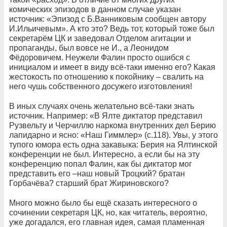
комических эпизодов в данном случае указан
источник: «Эпизод с Б.Ванниковым сообщен автору
И.Ильичевым». А кто это? Ведь тот, который тоже был
секретарём ЦК и заведовал Отделом агитации и
пропаганды, был вовсе не И., а Леонидом
Фёдоровичем. Неужели Фалин просто ошибся с
инициалом и имеет в виду всё-таки именно его? Какая
жестокость по отношению к покойнику – свалить на
него чушь собственного досужего изготовления!
В иных случаях очень желательно всё-таки знать
источник. Например: «В Ялте диктатор представил
Рузвельту и Черчиллю наркома внутренних дел Берию
лапидарно и ясно: «Наш Гиммлер» (с.118). Увы, у этого
тупого юмора есть одна закавыка: Берия на Ялтинской
конференции не был. Интересно, а если бы на эту
конференцию попал Фалин, как бы диктатор мог
представить его –наш новый Троцкий? братан
Горбачёва? старший брат Жириновского?
Много можно было бы ещё сказать интересного о
сочинении секретаря ЦК, но, как читатель, вероятно,
уже догадался, его главная идея, самая пламенная