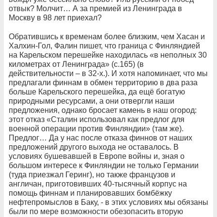
отвык? Молчит… А за премией из Ленинграда в
Москву в 98 лет приехал?
Обратившись к временам более близким, чем Хасан и
Халхин-Гол, Фалин пишет, что граница с Финляндией
на Карельском перешейке находилась «в неполных 30
километрах от Ленинграда» (с.165) (в
действительности – в 32-х.). И хотя напоминает, что мы
предлагали финнам в обмен территорию в два раза
больше Карельского перешейка, да ещё богатую
природными ресурсами, а они отвергли наши
предложения, однако бросает камень в наш огород:
этот отказ «Сталин использовал как предлог для
военной операции против Финляндии» (там же).
Предлог… Да у нас после отказа финнов от наших
предложений другого выхода не оставалось. В
условиях бушевавшей в Европе войны и, зная о
большом интересе к Финляндии не только Германии
(туда приезжал Геринг), но также французов и
англичан, приготовивших 40-тысячный корпус на
помощь финнам и планировавших бомбёжку
нефтепромыслов в Баку, - в этих условиях мы обязаны
были по мере возможности обезопасить вторую