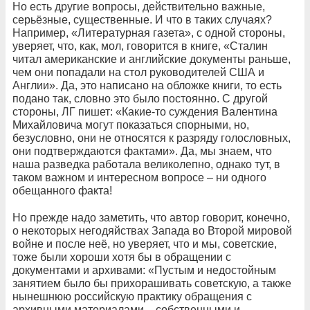
Но есть другие вопросы, действительно важные,
серьёзные, существенные. И что в таких случаях?
Например, «Литературная газета», с одной стороны,
уверяет, что, как, мол, говорится в книге, «Сталин
читал американские и английские документы раньше,
чем они попадали на стол руководителей США и
Англии». Да, это написано на обложке книги, то есть
подано так, словно это было постоянно. С другой
стороны, ЛГ пишет: «Какие-то суждения Валентина
Михайловича могут показаться спорными, но,
безусловно, они не относятся к разряду голословных,
они подтверждаются фактами». Да, мы знаем, что
наша разведка работала великолепно, однако тут, в
таком важном и интересном вопросе – ни одного
обещанного факта!
Но прежде надо заметить, что автор говорит, конечно,
о некоторых негодяйствах Запада во Второй мировой
войне и после неё, но уверяет, что и мы, советские,
тоже были хороши хотя бы в обращении с
документами и архивами: «Пустым и недостойным
занятием было бы прихорашивать советскую, а также
нынешнюю российскую практику обращения с
архивными материалами – собственными и