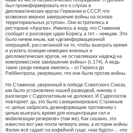
был проинформировать его о слухах в
дипломатических кругах Германии и СССР, что
возможно мирное завершение войны на основе
территориальных уступок». Они встретились в
ресторане «Арагви». Имелось в виду, что Стаменов
сообщит о разговоре царю Борису, а тот – немцам. Это
было ничем иным, как «дезинформационной
операцией, рассчитанной на то, чтобы выиграть время
и усилить позиции немецких военных и
дипломатических кругов, не оставлявших надежд на
компромиссное завершение войны» (с.174). А ведь
такие среди немцев имелись – от Геринга до
Риббентропа, уверявших, что они были против войны.
Но Стаменов, уверенный в победе Советского Союза,
как было установлено нашей разведкой, никому о
разговоре с Судоплатовым не доложил. И Судоплатов
повторяет: да, это было санкционировано Сталиным
«с целью забросить дезинформацию противнику с
целью выиграть время для концентрации сил и
мобилизации резервов» (там же). Как сказано, это
известно вот уже почти четверть века, а историк войны
Фалин всё гадает на кофейной гуще: «как будто»… «по