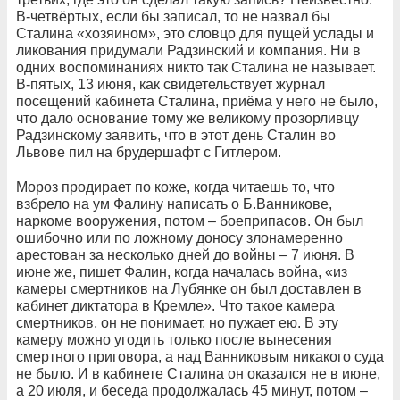
В-четвёртых, если бы записал, то не назвал бы
Сталина «хозяином», это словцо для пущей услады и
ликования придумали Радзинский и компания. Ни в
одних воспоминаниях никто так Сталина не называет.
В-пятых, 13 июня, как свидетельствует журнал
посещений кабинета Сталина, приёма у него не было,
что дало основание тому же великому прозорливцу
Радзинскому заявить, что в этот день Сталин во
Львове пил на брудершафт с Гитлером.
Мороз продирает по коже, когда читаешь то, что
взбрело на ум Фалину написать о Б.Ванникове,
наркоме вооружения, потом – боеприпасов. Он был
ошибочно или по ложному доносу злонамеренно
арестован за несколько дней до войны – 7 июня. В
июне же, пишет Фалин, когда началась война, «из
камеры смертников на Лубянке он был доставлен в
кабинет диктатора в Кремле». Что такое камера
смертников, он не понимает, но пужает ею. В эту
камеру можно угодить только после вынесения
смертного приговора, а над Ванниковым никакого суда
не было. И в кабинете Сталина он оказался не в июне,
а 20 июля, и беседа продолжалась 45 минут, потом –