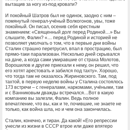
вытащив за ногу из-под кровати?
И покойный Шатров был не одинок, заодно с ним –
помянутый генерал-учёный Волкогонов, увы, тоже
покойный. Он писал, осенив себя крестным
знамением: «Священный долг перед Родиной…» Вы
слышите, Фалин? «… перед Родиной и историей не
позволяет умолчать о том, что в первые дни войны
Сталин страшно перетрусил, впал в прострацию, был
прямо-таки парализован. Несколько дней скрывался
на даче, а когда сами умиравшие от страха Молотов,
Ворошилов и другие приехали к нему, он решил, что
его хотят арестовать и забился под тахту». Хорошо,
что тогда там не оказалось Жириновского. Там, под
тахтой, в первую неделю войны у Сталина состоялось
173 встречи – с генералами, наркомами, учёными, там
и с Ванниковым дважды встречался…Вот в какую
компанию вы залезли, Фалин. Ведь полное
впечатление, что вы, как и те, почившие, не знаете не
только, как война шла, но и чем она закончилась.
Сталин, конечно, и тиран. Да какой! «Его репрессии
унесли из жизни в СССР втрое или даже впятеро