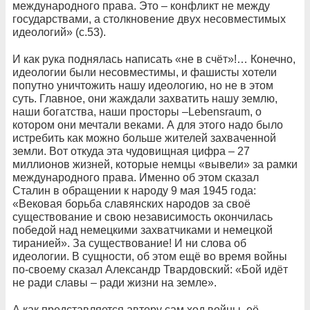
международного права. Это – конфликт не между
государствами, а столкновение двух несовместимых
идеологий» (с.53).
И как рука поднялась написать «не в счёт»!… Конечно,
идеологии были несовместимы, и фашисты хотели
попутно уничтожить нашу идеологию, но не в этом
суть. Главное, они жаждали захватить нашу землю,
наши богатства, наши просторы –Lebensraum, о
котором они мечтали веками. А для этого надо было
истребить как можно больше жителей захваченной
земли. Вот откуда эта чудовищная цифра – 27
миллионов жизней, которые немцы «вывели» за рамки
международного права. Именно об этом сказал
Сталин в обращении к народу 9 мая 1945 года:
«Вековая борьба славянских народов за своё
существование и свою независимость окончилась
победой над немецкими захватчиками и немецкой
тиранией». За существование! И ни слова об
идеологии. В сущности, об этом ещё во время войны
по-своему сказал Александр Твардовский: «Бой идёт
не ради славы – ради жизни на земле».
А как представляется автору сам ход войны, её