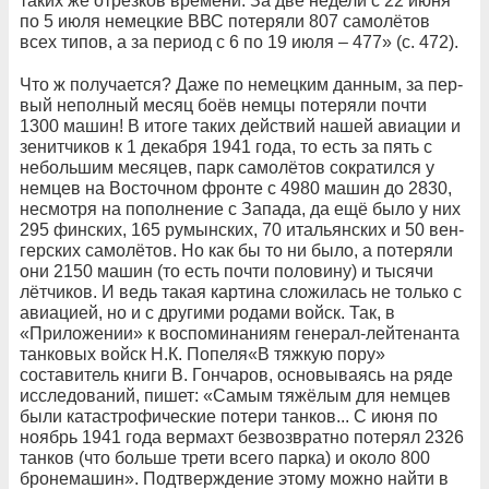
таких же отрезков времени. За две недели с 22 июня
по 5 ию­ля немецкие ВВС потеряли 807 самолётов
всех типов, а за пе­риод с 6 по 19 июля – 477» (с. 472).
Что ж получается? Даже по немецким данным, за пер­
вый неполный месяц боёв немцы потеряли почти
1300 ма­шин! В итоге таких действий нашей авиации и
зенитчиков к 1 декабря 1941 года, то есть за пять с
небольшим месяцев, парк самолётов сократился у
немцев на Восточном фронте с 4980 машин до 2830,
несмотря на пополнение с Запада, да ещё было у них
295 финских, 165 румынских, 70 итальянских и 50 вен­
герских самолётов. Но как бы то ни было, а потеряли
они 2150 машин (то есть почти половину) и тысячи
лётчиков. И ведь такая картина сложилась не только с
авиацией, но и с другими родами войск. Так, в
«Приложении» к воспоминаниям генерал-лейтенанта
танковых войск Н.К. Попеля«В тяжкую пору»
составитель книги В. Гончаров, основыва­ясь на ряде
исследований, пишет: «Самым тяжёлым для немцев
были катастрофические потери танков... С июня по
ноябрь 1941 года вермахт безвозвратно потерял 2326
тан­ков (что больше трети всего парка) и около 800
бронемашин». Подтверждение этому можно найти в