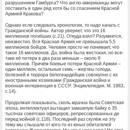
разрушением Гамбурга? Что англо-американцы могут
поставить в один ряд хотя бы со спасением Красной
Армией Кракова?
Однако если следовать хронологии, то надо начать с
Гражданской войны. Автор уверяет, что это 16
миллионов погибших (с.21). Откуда взял? Разумеется,
неизвестно. Вся Красная Армия не превышала 5,5
миллионов бойцов. Человек просто не понимает, что
такое 16 миллионов. Да, война была жестокая, но все-
таки её потери в два раза меньше – около 8
миллионов. Причём боевые потери Красной Армии –
один миллион, остальные семь – жертвы голода,
болезней и террора белогвардейцев совокупно с их
иностранными хозяевами (Гражданская война и
военная интервенция в СССР. Энциклопедия. М. 1983,
с.14).
Продолжая показывать, сколь мрачна была Советская
эпоха, интеллектуал вытащил замшелую байку о 35
тысячах советских офицеров, репрессированных-де
перед войной (с.118). Последний раз скулёж на эту
тему мы слышали от кого-то из юных обитателей