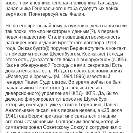
известном дневнике генерал-полковника Гальдера,
начальника Генерального штаба сухопутных войск
вермахта. Поинтересуйтесь, Фалин.
Но по его чрезвычайному разумению, дела наши были
так плохи, что «по некоторым данным(?), в первые
недели нашествия Сталин взвешивал возможность
расширенного издания Брестского договора 1918
года. Он как будто(!) поручил Берии вступить в контакт
с немецким послом Шуленбургом. Кое-какие(!) следы
этого есть, доказательств пока не обнаружено» (с.395).
Как не обнаружено? Господь с вами, секретарь! Есть
доказательства, есть! Их дал в своих воспоминаниях
«Разведка и Кремль» (М. 1994,1996) известный
генерал Павел Судоплатов. Во время войны он был
начальником Четвёртого (разведывательно-
диверсионного) управления НКВД-НКГБ. Да, было
дело, но фигурировал тут вовсе не Шуленбург,
который, очевидно, уже укатил в Германию. Павел
Анатольевич писал: не в первые недели, а «25 июля
1941 года Берия приказал мне связаться с нашим
агентом Стаменовым, болгарским послом, который
симпатизировал Советскому Союзу и сотрудничал с
нами из чисто патриотических побуждений. Я должен