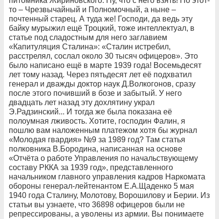
питомника Жириновского. Ну, что с него взять! Но этот-
то – Чрезвычайный и Полномочный, а ныне –
почтенный старец. А туда же! Господи, да ведь эту
байку мурыжил ещё Троцкий, тоже интеллектуал, в
статье под сладостным для него заглавием
«Капитуляция Сталина»: «Сталин истребил,
расстрелял, сослал около 30 тысяч офицеров». Это
было написано ещё в марте 1939 года! Восемьдесят
лет тому назад. Через пятьдесят лет её подхватил
генерал и дважды доктор наук Д.Волкогонов, сразу
после этого почивший в бозе и забытый. У него
двадцать лет назад эту дохлятину украл
Э.Радзинский... И тогда же была показана её
полоумная лживость. Хотите, господин Фалин, я
пошлю вам наложенным платежом хотя бы журнал
«Молодая гвардия» №9 за 1989 год? Там статья
полковника В.Бородина, написанная на основе
«Отчёта о работе Управления по начальствующему
составу РККА за 1939 год», представленного
начальником главного управления кадров Наркомата
обороны генерал-лейтенантом Е.А.Щаденко 5 мая
1940 года Сталину, Молотову, Ворошилову и Берии. Из
статьи вы узнаете, что 36898 офицеров были не
репрессированы, а уволены из армии. Вы понимаете