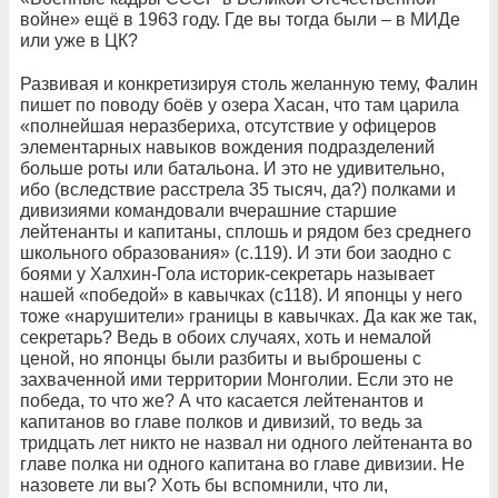
войне» ещё в 1963 году. Где вы тогда были – в МИДе
или уже в ЦК?
Развивая и конкретизируя столь желанную тему, Фалин
пишет по поводу боёв у озера Хасан, что там царила
«полнейшая неразбериха, отсутствие у офицеров
элементарных навыков вождения подразделений
больше роты или батальона. И это не удивительно,
ибо (вследствие расстрела 35 тысяч, да?) полками и
дивизиями командовали вчерашние старшие
лейтенанты и капитаны, сплошь и рядом без среднего
школьного образования» (с.119). И эти бои заодно с
боями у Халхин-Гола историк-секретарь называет
нашей «победой» в кавычках (с118). И японцы у него
тоже «нарушители» границы в кавычках. Да как же так,
секретарь? Ведь в обоих случаях, хоть и немалой
ценой, но японцы были разбиты и выброшены с
захваченной ими территории Монголии. Если это не
победа, то что же? А что касается лейтенантов и
капитанов во главе полков и дивизий, то ведь за
тридцать лет никто не назвал ни одного лейтенанта во
главе полка ни одного капитана во главе дивизии. Не
назовете ли вы? Хоть бы вспомнили, что ли,