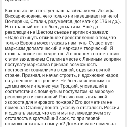
Как только ни аттестует наш разоблачитель Иосифа
Виссарионовича, чего только ни навешивает на него!
Во-первых, Сталин, разумеется, догматик (с.176 и др.).
Но странный же это был догматизм. Ещё до
революции на Шестом съезде партии он заявил:
«Надо откинуть отжившее представление о том, что
только Европа может указать нам путь. Существует
марксизм догматический и марксизм творческий. Я
стою на почве последнего». И в полном соответствии
с этим заявлением Сталин вместе с Лениным вопреки
постулату марксизма признал возможность
построения социализма в одной, отдельно взятой
стране. Признал, и начал строить, и вдохновил народ
на успешное построение. Не был ли истинным-то
догматиком интеллектуал Троцкий, уповавший в
соответствии с помянутым постулатом на мировую
революцию и считавший Россию лишь вязанкой
хвороста для мирового пожара? Его догматизм не
помешал Сталину понять ужасную отсталость России
и сделать вывод, что если мы не ликвидируем эту
отсталость в кратчайший срок, то при первой
возможности «нас сомнут»? Догматизм не помешал