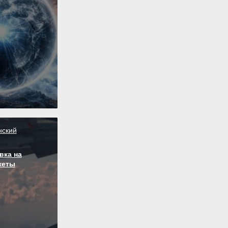
нский
вка на
кеты