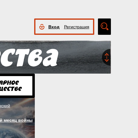
Вход
Регистрация
Расширенный
поиск
нский
й месяц войны