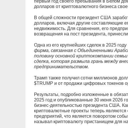
первый год своего пребывания в Белом дом
долларов от криптовалютного бизнеса свое
В общей сложности президент США заработ
долларов, включая другие составляющие ег
недвижимость. Для сравнения, его предприя
возвращения на пост президента, принесли
Одна из его крупнейших сделок в 2025 году
фирма, связанная с Объединенными Арабс
половину основной криптокомпании семьи Тр
сделка, которая размыла грань между вн
предпринимательством.
Трамп также получил сотни миллионов дол
$TRUMP и от продажи цифровых токенов орг
Результаты, подробно изложенные в обяза
2025 год и опубликованные 30 июня 2026 г
бизнес-деятельностью президента США. Как 
криптовалютные проекты теперь являются
предприятий, что является поворотом событ
называл криптовалюту пристанищем для на