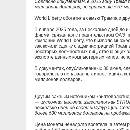
Согласно документам, в 2025 году Трамп 
миллионов долларов, по сравнению с 57 ми
World Liberty обогатила семью Трампа и др
В январе 2025 года, за несколько дней до 
фирма, связанная с правительством ОАЭ, 
компании World Liberty, что вызвало множе
заключили сделку с администрацией Трамп
некоторых должностных лиц, отвечающих з
экспорте ценных компьютерных чипов, исп
В документах, опубликованных 30 июня, сд
говорилось о неназванных инвестициях, ко
миллионов долларов.
Другим важным источником криптовалютног
— шуточная валюта, известная как $TRUM
несколько дней до своей инаугурации. Со
более 600 миллионов долларов на продаж
Цена монеты ненадолго взлетела, а затем р
районе 1,67 доллара, что примерно на 80 п