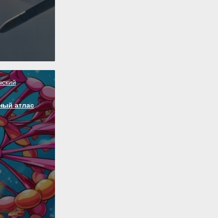
нский
ный атлас