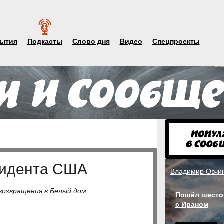
ытия
Подкасты
Слово дня
Видео
Спецпроекты
зидента США
Владимир Овчи
возвращения в Белый дом
Пошёл шесто
с Ираном