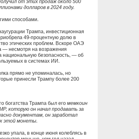
получил от этих продаж около 500
ллионами долларов в 2024 году.
угими способами.
инаугурации Трампа, инвестиционная
приобрела 49-процентную долю в
ство этических проблем. Вскоре ОАЭ
а — несмотря на возражения
а национальную безопасность, — об
ользуемых в системах ИИ.
елка прямо не упоминалась, но
торые принесли Трампу более 200
о богатства Трампа был его
мемкоин
P, которую он начал продавать за
гласно документам, он заработал
ах этой монеты.
езко упала, в конце июня колеблясь в
роцентов меньше, чем год назад.