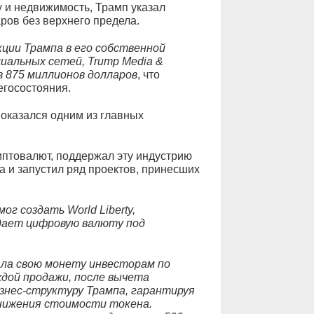
 и недвижимость, Трамп указал
ров без верхнего предела.
кции Трампа в его собственной
иальных сетей, Trump Media &
в 875 миллионов долларов
, что
егосостояния.
оказался одним из главных
иптовалют, поддержал эту индустрию
 и запустил ряд проектов, принесших
г создать World Liberty,
дает цифровую валюту под
вала свою монету инвесторам по
ждой продажи, после вычета
изнес-структуру Трампа, гарантируя
нижения стоимости токена.