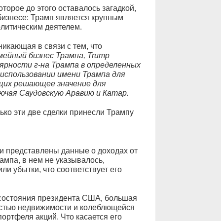
орое до этого оставалось загадкой,
бизнесе: Трамп является крупным
олитическим деятелем.
икающая в связи с тем, что
ейный бизнес Трампа, Trump
улярности г-на Трампа в определенных
 использовании имени Трампа для
щих решающее значение для
ючая Саудовскую Аравию и Катар.
ко эти две сделки принесли Трампу
и представлены данные о доходах от
ампа, в нем не указывалось,
ли убытки, что соответствует его
 состояния президента США, большая
мостью недвижимости и колеблющейся
ортфеля акций. Что касается его