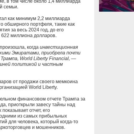
е, в том числе около 1,4 миллиарда
й семьи.
ал как минимум 2,2 миллиарда
о обширного портфеля, такие как
тия за весь 2024 год, до его
 622 миллиона долларов.
 произошла, когда
инвестиционная
кими Эмиратами, приобрела почти
ампа, World Liberty Financial, —
ешней политикой и частным
ларов от продажи своего мемкоина
анизацией World Liberty.
тельном финансовом отчете Трампа за
ода, приоткрыли завесу тайны над
показывает отчет, его
 одними из самых прибыльных
ий для человека, который когда-то
ркоторговцев и мошенников.