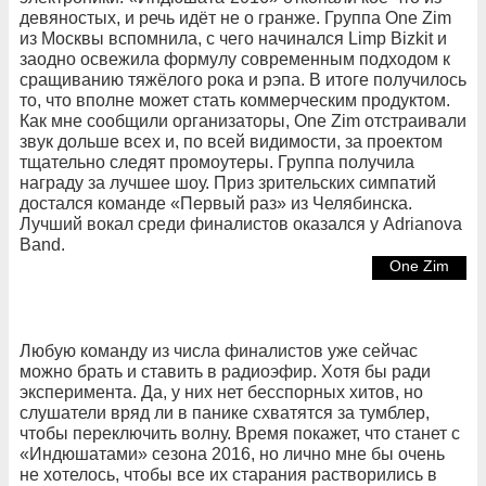
девяностых, и речь идёт не о гранже. Группа One Zim
из Москвы вспомнила, с чего начинался Limp Bizkit и
заодно освежила формулу современным подходом к
сращиванию тяжёлого рока и рэпа. В итоге получилось
то, что вполне может стать коммерческим продуктом.
Как мне сообщили организаторы, Оne Zim отстраивали
звук дольше всех и, по всей видимости, за проектом
тщательно следят промоутеры. Группа получила
награду за лучшее шоу. Приз зрительских симпатий
достался команде «Первый раз» из Челябинска.
Лучший вокал среди финалистов оказался у Adrianova
Band.
One Zim
Любую команду из числа финалистов уже сейчас
можно брать и ставить в радиоэфир. Хотя бы ради
эксперимента. Да, у них нет бесспорных хитов, но
слушатели вряд ли в панике схватятся за тумблер,
чтобы переключить волну. Время покажет, что станет с
«Индюшатами» сезона 2016, но лично мне бы очень
не хотелось, чтобы все их старания растворились в