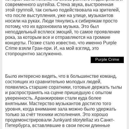
современного шугейза. Стена звука, выстроенная
этой группой, так сильно подействовала на зрителей,
что после выступления, уже на улице, музыкантов
носили на руках. Люди тянулись к сибирякам просто
потому, что их вдохновила музыка. Это был
неподдельный всплеск эмоций, то самое проявление
рока, за которым все и отправляются на громкие
концерты. Позже стало известно, что именно Purple
Crime взяли Гран-при. И, на мой взгляд, это
стопроцентно заслуженно.
Purple Crime
Было интересно видеть, что в большинстве команд,
состоящих из сравнительно молодых людей,
появились старшие соратники, готовые держать тылы
и распространять на сцене пришедшую с опытом
уверенность. Аранжировки стали куда более
внятными. Мастерство музыкантов достигло того
уровня, когда внимание зала можно было удержать
только за счёт техники исполнения. Это хорошо
продемонстрировали Junkyard storytellaz из Санкт-
Петербурга, вставлявшие в свои песни длинные