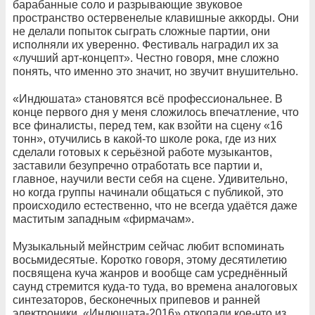
барабанные соло и разрывающие звуковое
пространство остервенелые клавишные аккорды. Они
не делали попыток сыграть сложные партии, они
исполняли их уверенно. Фестиваль наградил их за
«лучший арт-концепт». Честно говоря, мне сложно
понять, что именно это значит, но звучит внушительно.
«Индюшата» становятся всё профессиональнее. В
конце первого дня у меня сложилось впечатление, что
все финалисты, перед тем, как взойти на сцену «16
тонн», отучились в какой-то школе рока, где из них
сделали готовых к серьёзной работе музыкантов,
заставили безупречно отработать все партии и,
главное, научили вести себя на сцене. Удивительно,
но когда группы начинали общаться с публикой, это
происходило естественно, что не всегда удаётся даже
маститым западным «фирмачам».
Музыкальный мейнстрим сейчас любит вспоминать
восьмидесятые. Коротко говоря, этому десятилетию
посвящена куча жанров и вообще сам усреднённый
саунд стремится куда-то туда, во времена аналоговых
синтезаторов, бесконечных припевов и ранней
электроники. «Индюшата-2016» откопали кое-что из