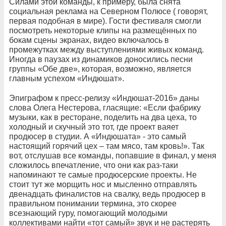
Силами этой команды, к примеру, была снята
социальная реклама на Северном Полюсе ( говорят,
первая подобная в мире). Гости фестиваля смогли
посмотреть некоторые клипы на размещённых по
бокам сцены экранах, видео включалось в
промежутках между выступлениями живых команд.
Иногда в паузах из динамиков доносились песни
группы «Обе две», которая, возможно, является
главным успехом «Индюшат».
Эпиграфом к пресс-релизу «Индюшат-2016» даны
слова Олега Нестерова, гласящие: «Если фабрику
музыки, как в ресторане, поделить на два цеха, то
холодный и скучный это тот, где проект ваяет
продюсер в студии. А «Индюшата» - это самый
настоящий горячий цех – там мясо, там кровь!». Так
вот, отслушав все команды, попавшие в финал, у меня
сложилось впечатление, что они как раз-таки
напоминают те самые продюсерские проекты. Не
стоит тут же морщить нос и мысленно отправлять
двенадцать финалистов на свалку, ведь продюсер в
правильном понимании термина, это скорее
всезнающий гуру, помогающий молодыми
коллективами найти «тот самый» звук и не растерять