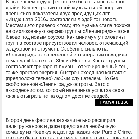
В нынешнем году у фестиваля было самое главное -
драйв. Концентрации сырой музыкальной энергии
превысила показатели двух предыдущих лет.
«Индюшата-2016» заставляли людей танцевать.
Местами это привело к тому, что музыка стала похожа
на омоложенную версию группы «Ленинград» - то же
блюдо под новым соусом. Как минимум у половины
групп в составе присутствовал человек, отвечающий
за духовой инструмент. Особенно сильно на
«Ленинград» в современной его итерации походила
команда «Платья за 130» из Москвы. Костяк группы
составляют три фронт-вумэн. Тот же ироничный тон,
та же простая энергия, быстро находящая контакт с
(предположительно) любым слушателем. Но без
свойственной «Ленинграду» остроты. Зато с
аккордеонистом, который наверняка успел за свою
жизнь отыграть не на одном десятке свадеб.
Платья за 130
Второй день фестиваля значительно расширил
палитру жанров и даже представил необычную
команду из Новокузнецка под названием Purple Crime,
которая была похожа на смесь раннего индастриала и