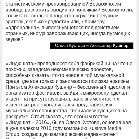
статистическому препарированию? Возможно, ли
вообще разложить эмоции по полочкам? Возможно ли,
сосчитать, сколько процентов «грусти» получили
зрители, сколько «радости» или, к примеру,
«адреналина», выплеснувшегося под действием
странных, иногда завораживающих, иногда пугающих
звуков?
Олеся Кустова и Александр Кушнир
«Индюшата» преподносят себя фабрикой ни на что не
похожих, заведомо некоммерческих проектов,
способных сказать что-то новое в той музыкальной
среде, где все только и занимаются поиском новизны.
При этом Александр Кушнир – бессменный идеолог и
организатор фестиваля, выйдя к микрофону, сделал
акцент на присутствующих в зале знаменитостях,
известных рок-журналистах и представителях
музыкального сообщества, специализирующихся на
раскрутке. Стоит сказать, что особым гостем
«Индюшат – 2016», была Олеся Кустова, основавшая
в уже далёком 2010 году компанию Kustova Media
Group, создающую коммерческий медиа-контент.