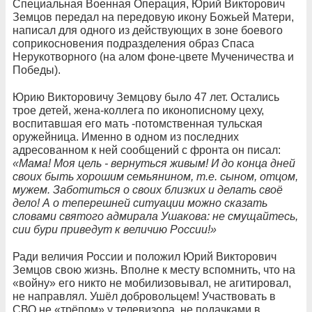
Специальная Военная Операция, Юрий Викторович
Земцов передал на передовую икону Божьей Матери,
написал для одного из действующих в зоне боевого
соприкосновения подразделения образ Спаса
Нерукотворного (на алом фоне-цвете Мученичества и
Победы).
Юрию Викторовичу Земцову было 47 лет. Остались
трое детей, жена-коллега по иконописному цеху,
воспитавшая его мать -потомственная тульская
оружейница. Именно в одном из последних
адресованном к ней сообщений с фронта он писал:
«Мама! Моя цель - вернуться живым! И до конца дней
своих быть хорошим семьянином, т.е. сыном, отцом,
мужем. Заботиться о своих близких и делать своё
дело! А о теперешней ситуации можно сказать
словами святого адмирала Ушакова: не смущайтесь,
сии бури приведут к величию России!»
Ради величия России и положил Юрий Викторович
Земцов свою жизнь. Вполне к месту вспомнить, что на
«войну» его никто не мобилизовывал, не агитировал,
не направлял. Ушёл добровольцем! Участвовать в
СВО не «трёпом» у телевизора, не подачками в