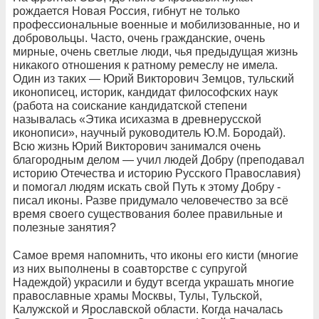
рождается Новая Россия, гибнут не только
профессиональные военные и мобилизованные, но и
добровольцы. Часто, очень гражданские, очень
мирные, очень светлые люди, чья предыдущая жизнь
никакого отношения к ратному ремеслу не имела.
Один из таких — Юрий Викторович Земцов, тульский
иконописец, историк, кандидат философских наук
(работа на соискание кандидатской степени
называлась «Этика исихазма в древнерусской
иконописи», научный руководитель Ю.М. Бородай).
Всю жизнь Юрий Викторович занимался очень
благородным делом — учил людей Добру (преподавал
историю Отечества и историю Русского Православия)
и помогал людям искать свой Путь к этому Добру -
писал иконы. Разве придумало человечество за всё
время своего существования более правильные и
полезные занятия?
Самое время напомнить, что иконы его кисти (многие
из них выполнены в соавторстве с супругой
Надеждой) украсили и будут всегда украшать многие
православные храмы Москвы, Тулы, Тульской,
Калужской и Ярославской области. Когда началась