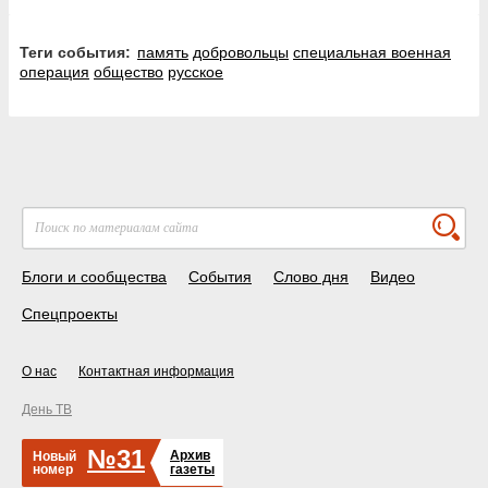
Теги события:
память
добровольцы
специальная военная
операция
общество
русское
Блоги и сообщества
События
Слово дня
Видео
Спецпроекты
О нас
Контактная информация
День ТВ
№31
Архив
Новый
номер
газеты