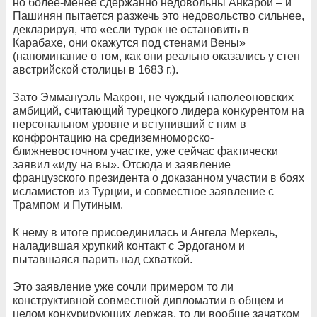
но более-менее сдержанно недовольны Анкарой – и
Пашинян пытается разжечь это недовольство сильнее,
декларируя, что «если турок не остановить в
Карабахе, они окажутся под стенами Вены»
(напоминание о том, как они реально оказались у стен
австрийской столицы в 1683 г.).
Зато Эммануэль Макрон, не чуждый наполеоновских
амбиций, считающий турецкого лидера конкурентом на
персональном уровне и вступивший с ним в
конфронтацию на средиземноморско-
ближневосточном участке, уже сейчас фактически
заявил «иду на вы». Отсюда и заявление
французского президента о доказанном участии в боях
исламистов из Турции, и совместное заявление с
Трампом и Путиным.
К нему в итоге присоединилась и Ангела Меркель,
наладившая хрупкий контакт с Эрдоганом и
пытавшаяся парить над схваткой.
Это заявление уже сочли примером то ли
конструктивной совместной дипломатии в общем и
целом конкурирующих держав, то ли вообще зачатком