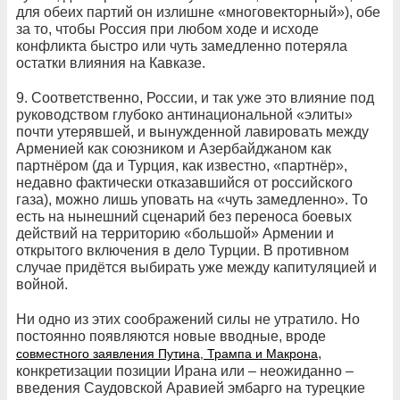
для обеих партий он излишне «многовекторный»), обе
за то, чтобы Россия при любом ходе и исходе
конфликта быстро или чуть замедленно потеряла
остатки влияния на Кавказе.
9. Соответственно, России, и так уже это влияние под
руководством глубоко антинациональной «элиты»
почти утерявшей, и вынужденной лавировать между
Арменией как союзником и Азербайджаном как
партнёром (да и Турция, как известно, «партнёр»,
недавно фактически отказавшийся от российского
газа), можно лишь уповать на «чуть замедленно». То
есть на нынешний сценарий без переноса боевых
действий на территорию «большой» Армении и
открытого включения в дело Турции. В противном
случае придётся выбирать уже между капитуляцией и
войной.
Ни одно из этих соображений силы не утратило. Но
постоянно появляются новые вводные, вроде
,
совместного заявления Путина, Трампа и Макрона
конкретизации позиции Ирана или – неожиданно –
введения Саудовской Аравией эмбарго на турецкие