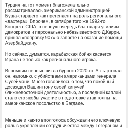
Турция на тот момент благожелательно
рассматривалась американской администрацией
Буща-старшего как претендент на роль регионального
«вахтера». Впрочем, в октябре того же 1992-го
Конгресс США, в первую очередь благодаря усилиям
демократов и персонально небезызвестного Д.Керри,
принял «поправку 907» о запрете на оказание помощи
Азербайджану.
Но сейчас, думается, карабахская бойня касается
Ирана не только как регионального игрока.
Вспомним первые числа бурного 2020-го. А стартовал
он, напомню, с убийствами американцами генерала
Сулеймани. Много говорилось о том, что покойный
досаждал Вашингтону своей кипучей
ближневосточной деятельностью, а последней каплей
стало его якобы участие в подготовке атак толпы на
американское посольство в Багдаде.
Меньше и как-то вполголоса обсуждали его ключевую
роль в укреплении сотрудничества между Тегераном и