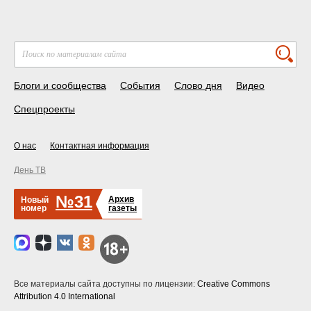
Блоги и сообщества
События
Слово дня
Видео
Спецпроекты
О нас
Контактная информация
День ТВ
№31
Архив
Новый
номер
газеты
Все материалы сайта доступны по лицензии:
Creative Commons
Attribution 4.0 International