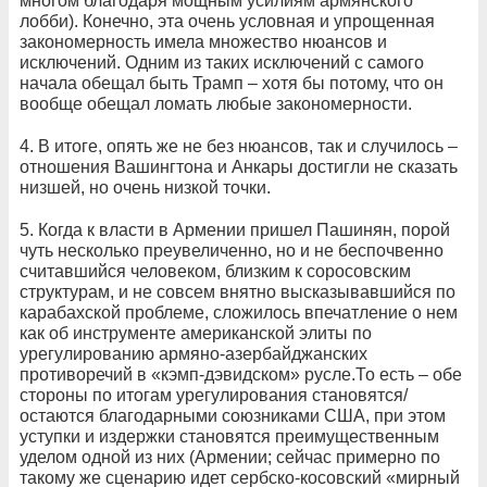
многом благодаря мощным усилиям армянского
лобби). Конечно, эта очень условная и упрощенная
закономерность имела множество нюансов и
исключений. Одним из таких исключений с самого
начала обещал быть Трамп – хотя бы потому, что он
вообще обещал ломать любые закономерности.
4. В итоге, опять же не без нюансов, так и случилось –
отношения Вашингтона и Анкары достигли не сказать
низшей, но очень низкой точки.
5. Когда к власти в Армении пришел Пашинян, порой
чуть несколько преувеличенно, но и не беспочвенно
считавшийся человеком, близким к соросовским
структурам, и не совсем внятно высказывавшийся по
карабахской проблеме, сложилось впечатление о нем
как об инструменте американской элиты по
урегулированию армяно-азербайджанских
противоречий в «кэмп-дэвидском» русле.То есть – обе
стороны по итогам урегулирования становятся/
остаются благодарными союзниками США, при этом
уступки и издержки становятся преимущественным
уделом одной из них (Армении; сейчас примерно по
такому же сценарию идет сербско-косовский «мирный