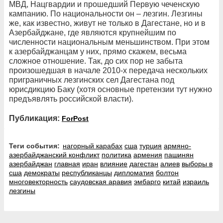
МВД, Нацгвардии и прошедший Первую чеченскую
кампанию. По национальности он – лезгин. Лезгины
же, как известно, живут не только в Дагестане, но и в
Азербайджане, где являются крупнейшим по
численности национальным меньшинством. При этом
к азербайджанцам у них, прямо скажем, весьма
сложное отношение. Так, до сих пор не забыта
произошедшая в начале 2010-х передача нескольких
приграничных лезгинских сел Дагестана под
юрисдикцию Баку (хотя основные претензии тут нужно
предъявлять российской власти).
Публикация:
ForPost
Теги события:
нагорный карабах
сша
турция
армяно-
азербайджанский конфликт
политика
армения
пашинян
азербайджан
главная
иран
влияние
дагестан
алиев
выборы в
сша
демократы
республиканцы
дипломатия
болтон
многовекторность
саудовская аравия
эмбарго
китай
израиль
лезгины