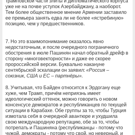
трамповской части элиты и дипломатического корпуса
уже не на почве уступок Азербайджану, а наоборот.
Тем более общественное мнение Армении заставило
ее премьера занять едва ли не более «ястребиную»
позицию, чем у предшественников.
7. Но это взаимопонимание оказалось явно
недостаточным, и после очередного пограничного
обострения в июле Пашинян начал обратный дрейф в
сторону «многовекторности» и даже ее скорее
пророссийской версии. Буквально накануне
сентябрьской эскалации он заявил:
«Россия –
союзник, США и ЕС – партнёры».
8. Учитывая, что Байден относится к Эрдогану еще
хуже, чем Трамп, причём неприязнь имеет
идеологический оттенок, можно говорить о новом
консенсусе демократов и республиканцев по текущей
ситуации в Карабахе. Обе группы за то, чтобы Турция
измотала себя в очередной авантюре и ухудшила
свою международную репутацию, обе за то, чтобы
потрепать и Пашиняна (республиканцы - потому что
чужой, демократы - потому что свой, но неверный, и