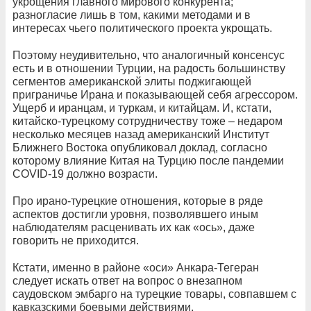
укрощения главного мирового конкурента;
разногласие лишь в том, какими методами и в
интересах чьего политического проекта укрощать.
Поэтому неудивительно, что аналогичный консенсус
есть и в отношении Турции, на радость большинству
сегментов американской элиты поджигающей
приграничье Ирана и показывающей себя агрессором.
Ущерб и иранцам, и туркам, и китайцам. И, кстати,
китайско-турецкому сотрудничеству тоже – недаром
несколько месяцев назад американский Институт
Ближнего Востока опубликовал доклад, согласно
которому влияние Китая на Турцию после пандемии
COVID-19 должно возрасти.
Про ирано-турецкие отношения, которые в ряде
аспектов достигли уровня, позволявшего иным
наблюдателям расценивать их как «ось», даже
говорить не приходится.
Кстати, именно в районе «оси» Анкара-Тегеран
следует искать ответ на вопрос о внезапном
саудовском эмбарго на турецкие товары, совпавшем с
кавказскими боевыми действиями.