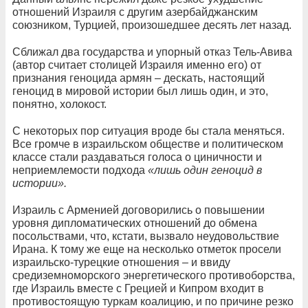
отношений Израиля с другим азербайджанским
союзником, Турцией, произошедшее десять лет назад.
Сближал два государства и упорный отказ Тель-Авива
(автор считает столицей Израиля именно его) от
признания геноцида армян – дескать, настоящий
геноцид в мировой истории был лишь один, и это,
понятно, холокост.
С некоторых пор ситуация вроде бы стала меняться.
Все громче в израильском обществе и политическом
классе стали раздаваться голоса о циничности и
неприемлемости подхода
«лишь один геноцид в
истории».
Израиль с Арменией договорились о повышении
уровня дипломатических отношений до обмена
посольствами, что, кстати, вызвало неудовольствие
Ирана. К тому же еще на несколько отметок просели
израильско-турецкие отношения – и ввиду
средиземноморского энергетического противоборства,
где Израиль вместе с Грецией и Кипром входит в
противостоящую туркам коалицию, и по причине резко