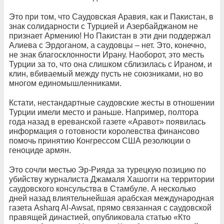
Это при том, что Саудовская Аравия, как и Пакистан, в
знак солидарности с Турцией и Азербайджаном не
признает Армению! Но Пакистан в эти дни поддержал
Алиева с Эрдоганом, а саудовцы – нет. Это, конечно,
не знак благосклонности Ирану. Наоборот, это месть
Турции за то, что она слишком сблизилась с Ираном, и
клин, вбиваемый между пусть не союзниками, но во
многом единомышленниками.
Кстати, нестандартные саудовские жесты в отношении
Турции имели место и раньше. Например, полтора
года назад в ереванской газете «Аравот» появилась
информация о готовности королевства финансово
помочь принятию Конгрессом США резолюции о
геноциде армян.
Это сочли местью Эр-Рияда за турецкую позицию по
убийству журналиста Джамаля Хашогги на территории
саудовского консульства в Стамбуле. А несколько
дней назад влиятельнейшая арабская международная
газета Asharq Al-Awsat, прямо связанная с саудовской
правящей династией, опубликовала статью «Кто