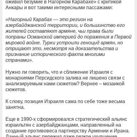
оживил безумие в Нагорном Карабахе» с критикой
Анкары и вот такими интересными пассажами:
«Нагорный Карабах — это регион на
азербайджанской территории, и большинство его
жителей составляют армяне, чьи права были
попраны Османской империей до поражения в Первой
мировой войне. Турки устроили геноцид армян, но
отрицают это, несмотря на доказательства и
признание исторического факта многими
странами».
Нужно ли говорить, что и сближение Израиля с
монархиями Персидского залива не лишено связи с
анализируемым нами сюжетом? Вернее – мозаикой
сюжетов.
К слову, позиция Израиля сама по себе тоже весьма
занятна.
Еще в 1990-х сформировался стратегический альянс
израильтян с азербайджанцами, направленный на
создание противовеса партнерству Армении и Ирана.
Данный альянс пережил даже резкое ухудшение