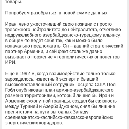
товары.
Попробуем разобраться в новой сумме данных.
Иран, явно ужесточивший свою позиции с просто
тревожного нейтралитета до нейтралитета, отчетливо
недружелюбного азербайджанско-турецкому альянсу,
в общем-то ведёт себя так, как и можно было
изначально предполагать. Он – давний стратегический
партнер Армении, и сей факт столь же давно
вызывает отторжение у геополитических оппонентов
ИРИ.
Ещё в 1992-м, когда взаимодействие только-только
зарождалось, известный эксперт и бывший
высокопоставленный сотрудник ГосДепа США Пол
Гобл опубликовал план армяно-азербайджанского
размена территориями, который лишил бы Иран и
Армению сухопутной границы, создал бы связность
между Турцией и Азербайджаном, снял бы лишние
препятствия на пути выгодных Западу
среднеазиатско-каспийско-кавказско-европейских
энергетических коридоров.