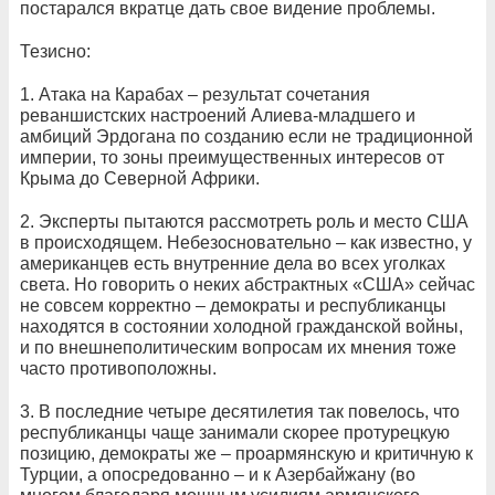
постарался вкратце дать свое видение проблемы.
Тезисно:
1. Атака на Карабах – результат сочетания
реваншистских настроений Алиева-младшего и
амбиций Эрдогана по созданию если не традиционной
империи, то зоны преимущественных интересов от
Крыма до Северной Африки.
2. Эксперты пытаются рассмотреть роль и место США
в происходящем. Небезосновательно – как известно, у
американцев есть внутренние дела во всех уголках
света. Но говорить о неких абстрактных «США» сейчас
не совсем корректно – демократы и республиканцы
находятся в состоянии холодной гражданской войны,
и по внешнеполитическим вопросам их мнения тоже
часто противоположны.
3. В последние четыре десятилетия так повелось, что
республиканцы чаще занимали скорее протурецкую
позицию, демократы же – проармянскую и критичную к
Турции, а опосредованно – и к Азербайжану (во