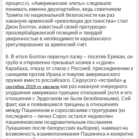
процесс»). «Американские элиты» следовало
понимать именно двухпартийно, ведь советником
Трампа по национальной безопасности как раз
накануне армянской «революции достоинства» стал
Джон Болтон, известный своей протурецко-
проазербайджанской позицией и твердой
уверенностью в необходимости карабахского
урегулирования за армянский счёт.
6. В итоге Болтон перегнул палку – посетив Ереван, он
грубо и откровенно призывал хозяев к «сдаче»
Карабаха, отказу от союза с Россией, присоединению к
санкциям против Ирана и покупке американского
оружия вместо российского. Седоусого «ястреба»
в
как раз накануне очередного
сентябре 2019-го уволили
ухудшения американо-турецких отношений (хотя и его
отношения с Эрдоганом не были безоблачными). Сей
факт, как и появившиеся трещины в отношениях
между Пашиняном и соросовскими структурами (из
последнего – лично Сорос остался недоволен
пашиняновским поздравительным посланием
Лукашенко после белорусских выборов), намекал на
возможность взаимопонимания Пашиняна и конкретно