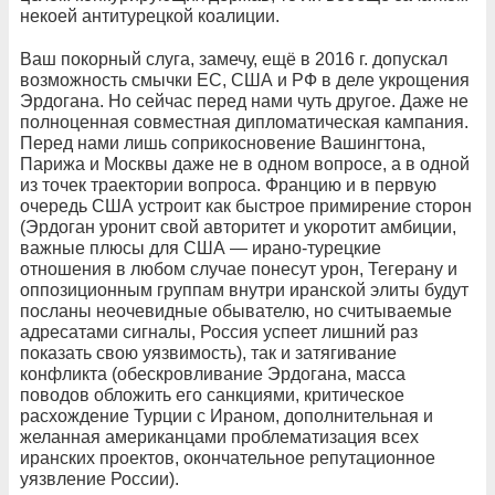
некоей антитурецкой коалиции.
Ваш покорный слуга, замечу, ещё в 2016 г. допускал
возможность смычки ЕС, США и РФ в деле укрощения
Эрдогана. Но сейчас перед нами чуть другое. Даже не
полноценная совместная дипломатическая кампания.
Перед нами лишь соприкосновение Вашингтона,
Парижа и Москвы даже не в одном вопросе, а в одной
из точек траектории вопроса. Францию и в первую
очередь США устроит как быстрое примирение сторон
(Эрдоган уронит свой авторитет и укоротит амбиции,
важные плюсы для США — ирано-турецкие
отношения в любом случае понесут урон, Тегерану и
оппозиционным группам внутри иранской элиты будут
посланы неочевидные обывателю, но считываемые
адресатами сигналы, Россия успеет лишний раз
показать свою уязвимость), так и затягивание
конфликта (обескровливание Эрдогана, масса
поводов обложить его санкциями, критическое
расхождение Турции с Ираном, дополнительная и
желанная американцами проблематизация всех
иранских проектов, окончательное репутационное
уязвление России).