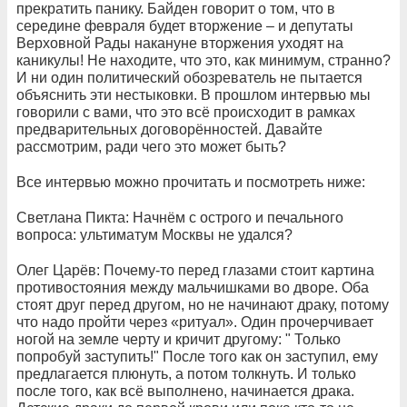
прекратить панику. Байден говорит о том, что в
середине февраля будет вторжение – и депутаты
Верховной Рады накануне вторжения уходят на
каникулы! Не находите, что это, как минимум, странно?
И ни один политический обозреватель не пытается
объяснить эти нестыковки. В прошлом интервью мы
говорили с вами, что это всё происходит в рамках
предварительных договорённостей. Давайте
рассмотрим, ради чего это может быть?
Все интервью можно прочитать и посмотреть ниже:
Светлана Пикта: Начнём с острого и печального
вопроса: ультиматум Москвы не удался?
Олег Царёв: Почему-то перед глазами стоит картина
противостояния между мальчишками во дворе. Оба
стоят друг перед другом, но не начинают драку, потому
что надо пройти через «ритуал». Один прочерчивает
ногой на земле черту и кричит другому: " Только
попробуй заступить!" После того как он заступил, ему
предлагается плюнуть, а потом толкнуть. И только
после того, как всё выполнено, начинается драка.