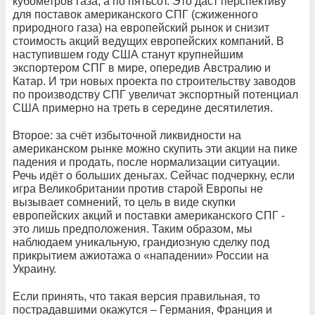
кубометров газа, а по пятьсот. Это даст перспективу
для поставок американского СПГ (сжиженного
природного газа) на европейский рынок и снизит
стоимость акций ведущих европейских компаний. В
наступившем году США станут крупнейшим
экспортером СПГ в мире, опередив Австралию и
Катар. И три новых проекта по строительству заводов
по производству СПГ увеличат экспортный потенциал
США примерно на треть в середине десятилетия.
Второе: за счёт избыточной ликвидности на
американском рынке можно скупить эти акции на пике
падения и продать, после нормализации ситуации.
Речь идёт о больших деньгах. Сейчас подчеркну, если
игра Великобритании против старой Европы не
вызывает сомнений, то цель в виде скупки
европейских акций и поставки американского СПГ -
это лишь предположения. Таким образом, мы
наблюдаем уникальную, грандиозную сделку под
прикрытием ажиотажа о «нападении» России на
Украину.
Если принять, что такая версия правильная, то
пострадавшими окажутся – Германия, Франция и