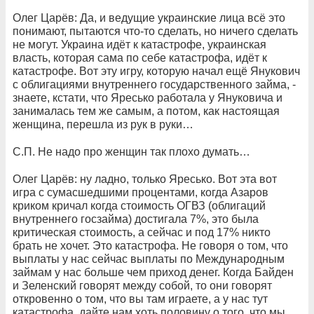
Олег Царёв: Да, и ведущие украинские лица всё это
понимают, пытаются что-то сделать, но ничего сделать
не могут. Украина идёт к катастрофе, украинская
власть, которая сама по себе катастрофа, идёт к
катастрофе. Вот эту игру, которую начал ещё Янукович
с облигациями внутреннего государственного займа, -
знаете, кстати, что Яресько работала у Януковича и
занималась тем же самым, а потом, как настоящая
женщина, перешла из рук в руки…
С.П. Не надо про женщин так плохо думать…
Олег Царёв: ну ладно, только Яресько. Вот эта вот
игра с сумасшедшими процентами, когда Азаров
криком кричал когда стоимость ОГВЗ (облигаций
внутреннего госзайма) достигала 7%, это была
критическая стоимость, а сейчас и под 17% никто
брать не хочет. Это катастрофа. Не говоря о том, что
выплаты у нас сейчас выплаты по Международным
займам у нас больше чем приход денег. Когда Байден
и Зеленский говорят между собой, то они говорят
откровенно о том, что вы там играете, а у нас тут
катастрофа, дайте нам хоть половину о того, что мы