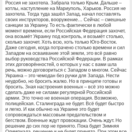
Россия не захотела. Забрала только Крым. Дальше –
котлы, наступление на Мариуполь, Харьков. Россия не
захотела. Тогда туда зашёл Запад, начал поставлять
своих инструкторов, вооружение… Сейчас – смешные
санкции за Украину. То есть фактически в любой
момент времени, если Российская Федерация захочет,
она возьмёт Украину под контроль, и возьмёт столько,
сколько захочет. Хоть всю, хоть только Юго-Восток.
Даже сегодня, когда потрачено столько времени и сил
Западом на осваивание этой земли, это всё равно
выбор руководства Российской Федерации. В рамках
этих договорённостей, о которых у нас с вами шла
речь, можно договориться с Западом о многом. Сейчас
Украина – это чемодан без ручки для Запада. Нести
неудобно, но бросить жалко. Но в принципе готовы и
бросить. Зная настроения военных – всё это можно
сделать даже не силами регулярной Российской
армии. Это точно не военная операция. Возможно,
полицейская. Сталинграда не будет. Всё будет быстро
и легко. И как обычно на Украине это будет
сопровождаться массовым предательством и
бегством. Военные ждут провокации. Очень ждут. Но
решение до сих пор не принято. Пока будет Зимняя
Олимпиада, решение и не будет принято. При этом все