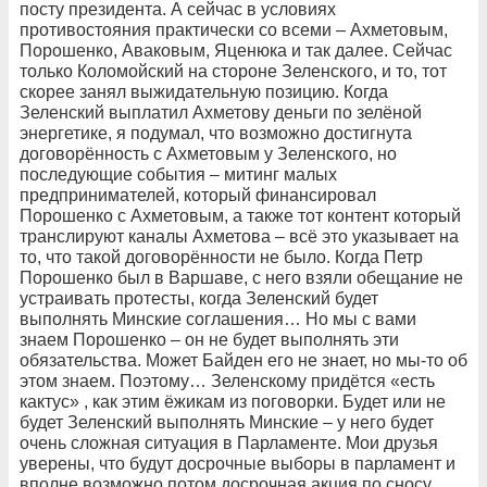
посту президента. А сейчас в условиях
противостояния практически со всеми – Ахметовым,
Порошенко, Аваковым, Яценюка и так далее. Сейчас
только Коломойский на стороне Зеленского, и то, тот
скорее занял выжидательную позицию. Когда
Зеленский выплатил Ахметову деньги по зелёной
энергетике, я подумал, что возможно достигнута
договорённость с Ахметовым у Зеленского, но
последующие события – митинг малых
предпринимателей, который финансировал
Порошенко с Ахметовым, а также тот контент который
транслируют каналы Ахметова – всё это указывает на
то, что такой договорённости не было. Когда Петр
Порошенко был в Варшаве, с него взяли обещание не
устраивать протесты, когда Зеленский будет
выполнять Минские соглашения… Но мы с вами
знаем Порошенко – он не будет выполнять эти
обязательства. Может Байден его не знает, но мы-то об
этом знаем. Поэтому… Зеленскому придётся «есть
кактус» , как этим ёжикам из поговорки. Будет или не
будет Зеленский выполнять Минские – у него будет
очень сложная ситуация в Парламенте. Мои друзья
уверены, что будут досрочные выборы в парламент и
вполне возможно потом досрочная акция по сносу