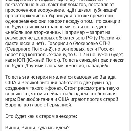
показательно высылают дипломатов, поставляют
просроченное вооружение, идёт шквал публикаций
про «вторжение на Украину» и в то же время они
одновременно они говорят всюду о том, что санкции
не будут слишком страшными, если последует
«небольшое вторжение». Например – запрет на
размещение долговых обязательств РФ (у России их
фактически и нет) . Говорили о блокировке СП-2
(Северного Потока-2), но во-первых, если Россия
берёт под контроль Украину, то СП-2 и не нужен будет,
как и ЮП (Южный Поток). То есть санкций практически
не будет. Другими словами: «Россия, нападай!»
То есть эта истерия и является самоцелью Запада.
США и Великобритания работает в две руки над
созданием такого «фона». Стоит рассмотреть такую
версию: то, что мы сейчас наблюдаем это большая
игра: Великобритания и США играют против старой
Европы во главе с Германией.
Это будет как в старом анекдоте:
Винни, Винни, куда мы идём?