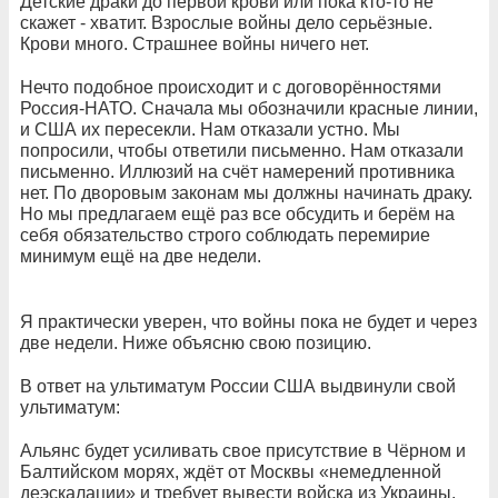
Детские драки до первой крови или пока кто-то не
скажет - хватит. Взрослые войны дело серьёзные.
Крови много. Страшнее войны ничего нет.
Нечто подобное происходит и с договорённостями
Россия-НАТО. Сначала мы обозначили красные линии,
и США их пересекли. Нам отказали устно. Мы
попросили, чтобы ответили письменно. Нам отказали
письменно. Иллюзий на счёт намерений противника
нет. По дворовым законам мы должны начинать драку.
Но мы предлагаем ещё раз все обсудить и берём на
себя обязательство строго соблюдать перемирие
минимум ещё на две недели.
Я практически уверен, что войны пока не будет и через
две недели. Ниже объясню свою позицию.
В ответ на ультиматум России США выдвинули свой
ультиматум:
Альянс будет усиливать свое присутствие в Чёрном и
Балтийском морях, ждёт от Москвы «немедленной
деэскалации» и требует вывести войска из Украины,