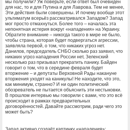
мы получили? Уж поверьте, если ответ был очевиден
для нас, то и для Путина и для Лаврова. Тем не менее,
Эти действия были совершены. И почему вообще этот
ультиматум всерьёз рассматривался Западом? Запад
мог просто отмахнуться. Более того – началась эта
непонятная истерия вокруг «нападения» на Украину.
Обратите внимание – никогда такого в мире не было,
чтобы страна, которая будет подвергаться агрессии,
заявляла первой, о том, что никаких угроз нет.
Данилов, председатель СНБО сколько раз заявил, что
никаких угроз нападения России нет, Зеленский
несколько раз призывал прекратить панику. Байден
говорит о том, что в середине февраля будет
вторжение – и депутаты Верховной Рады накануне
вторжения уходят на каникулы! Не находите, что это,
как минимум, странно? И ни один политический
обозреватель не пытается объяснить эти нестыковки.
В прошлом интервью мы говорили с вами, что это всё
происходит в рамках предварительных
договорённостей. Давайте рассмотрим, ради чего это
может быть?
Запад активно создаёт картинку «нападения»: