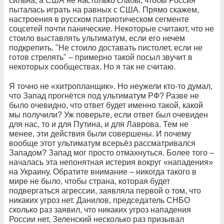
сильна, а США не настолько слабы, чтобы Россия
пыталась играть на равных с США. Прямо скажем,
настроения в русском патриотическом сегменте
соцсетей почти панические. Некоторые считают, что не
стоило выставлять ультиматум, если его нечем
подкрепить. "Не стоило доставать пистолет, если не
готов стрелять" – примерно такой посыл звучит в
некоторых сообществах. Но я так не считаю.
Я точно не «хитропланщик». Но неужели кто-то думал,
что Запад прогнётся под ультиматум РФ? Разве не
было очевидно, что ответ будет именно такой, какой
мы получили? Уж поверьте, если ответ был очевиден
для нас, то и для Путина, и для Лаврова. Тем не
менее, эти действия были совершены. И почему
вообще этот ультиматум всерьёз рассматривался
Западом? Запад мог просто отмахнуться. Более того –
началась эта непонятная истерия вокруг «нападения»
на Украину. Обратите внимание – никогда такого в
мире не было, чтобы страна, которая будет
подвергаться агрессии, заявляла первой о том, что
никаких угроз нет. Данилов, председатель СНБО
сколько раз заявил, что никаких угроз нападения
России нет, Зеленский несколько раз призывал