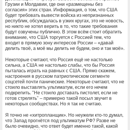
Грузии и Молдавии, где они «размещены без
согласия» этих стран. Информация, о том, что США
будет требовать вывести войска из непризнанных
республик, обсуждалась в узких кругах, это не новость,
но никто не хотел верить в то, что такие требования
будут озвучены публично. В этом всём стоит обратить
внимание, что США торгуется с Россией тем, что
входит в прямую зону интересов России – «давай
делить твоё, а моё мы делить не будем, оно и так моё».
Некоторые считают, что Россия ещё не настолько
сильна, а США не настолько слабы, что бы Россия
пыталась играть на равных с США. Прямо скажем,
настроения в русском патриотическом сегменте
соцсетей почти панические. Некоторые считают, что не
стоило выставлять ультиматум, если его нечем
подкрепить. "Не стоило доставать пистолет, если не
готов стрелять" – примерно такой посыл звучит в
некоторых сообществах. Но я так не считаю.
Я точно не «хитропланщик». Но неужели кто-то думал,
что Запад прогнётся под ультиматум РФ? Разве не
было очевидно, что ответ будет именно такой, какой