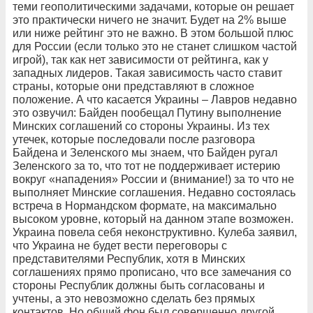
теми геополитическими задачами, которые он решает
это практически ничего не значит. Будет на 2% выше
или ниже рейтинг это не важно. В этом большой плюс
для России (если только это не станет слишком частой
игрой), так как нет зависимости от рейтинга, как у
западных лидеров. Такая зависимость часто ставит
страны, которые они представляют в сложное
положение. А что касается Украины – Лавров недавно
это озвучил: Байден пообещал Путину выполнение
Минских соглашений со стороны Украины. Из тех
утечек, которые последовали после разговора
Байдена и Зеленского мы знаем, что Байден ругал
Зеленского за то, что тот не поддерживает истерию
вокруг «нападения» России и (внимание!) за то что не
выполняет Минские соглашения. Недавно состоялась
встреча в Нормандском формате, на максимально
высоком уровне, который на данном этапе возможен.
Украина повела себя неконструктивно. Кулеба заявил,
что Украина не будет вести переговоры с
представителями Республик, хотя в Минских
соглашениях прямо прописано, что все замечания со
стороны Республик должны быть согласованы и
учтены, а это невозможно сделать без прямых
контактов. Но общий фон был совершенно другой.