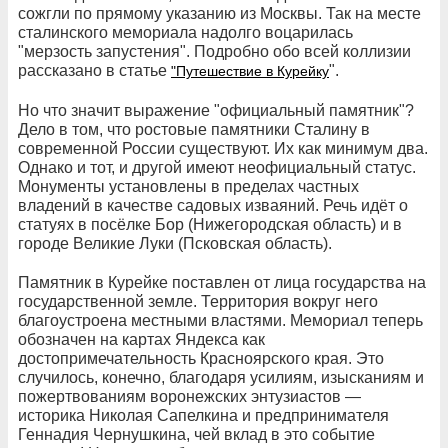
сожгли по прямому указанию из Москвы. Так на месте
сталинского мемориала надолго воцарилась
"мерзость запустения". Подробно обо всей коллизии
рассказано в статье
".
"Путешествие в Курейку
Но что значит выражение "официальный памятник"?
Дело в том, что ростовые памятники Сталину в
современной России существуют. Их как минимум два.
Однако и тот, и другой имеют неофициальный статус.
Монументы установлены в пределах частных
владений в качестве садовых изваяний. Речь идёт о
статуях в посёлке Бор (Нижегородская область) и в
городе Великие Луки (Псковская область).
Памятник в Курейке поставлен от лица государства на
государственной земле. Территория вокруг него
благоустроена местными властями. Мемориал теперь
обозначен на картах Яндекса как
достопримечательность Красноярского края. Это
случилось, конечно, благодаря усилиям, изысканиям и
пожертвованиям воронежских энтузиастов —
историка Николая Сапелкина и предпринимателя
Геннадия Чернушкина, чей вклад в это событие