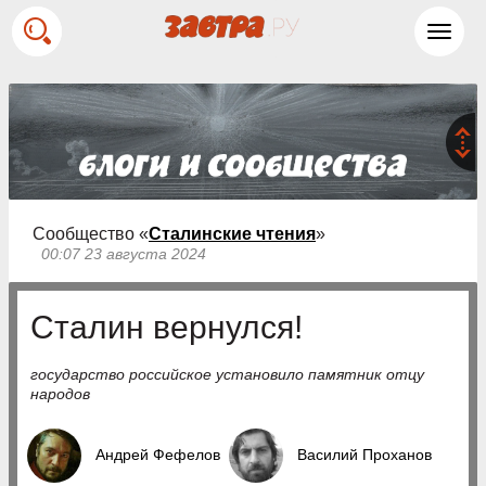
Toggl
navig
Сообщество «
Сталинские чтения
»
00:07 23 августа 2024
Сталин вернулся!
государство российское установило памятник отцу
народов
Андрей Фефелов
Василий Проханов