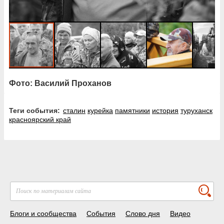
Фото: Василий Проханов
Теги события:
сталин
курейка
памятники
история
туруханск
красноярский край
Блоги и сообщества
События
Слово дня
Видео