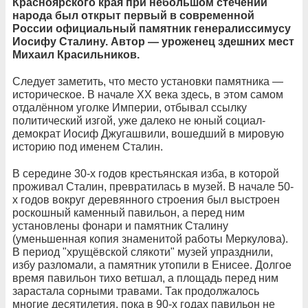
Красноярского края при небольшом стечении
народа был открыт первый в современной
России официальный памятник генералиссимусу
Иосифу Сталину. Автор — уроженец здешних мест
Михаил Красильников.
Следует заметить, что место установки памятника —
историческое. В начале ХХ века здесь, в этом самом
отдалённом уголке Империи, отбывал ссылку
политический изгой, уже далеко не юный социал-
демократ Иосиф Джугашвили, вошедший в мировую
историю под именем Сталин.
В середине 30-х годов крестьянская изба, в которой
проживал Сталин, превратилась в музей. В начале 50-
х годов вокруг деревянного строения был выстроен
роскошный каменный павильон, а перед ним
установлены фонари и памятник Сталину
(уменьшенная копия знаменитой работы Меркулова).
В период "хрущёвской слякоти" музей упразднили,
избу разломали, а памятник утопили в Енисее. Долгое
время павильон тихо ветшал, а площадь перед ним
зарастала сорными травами. Так продолжалось
многие десятилетия, пока в 90-х годах павильон не