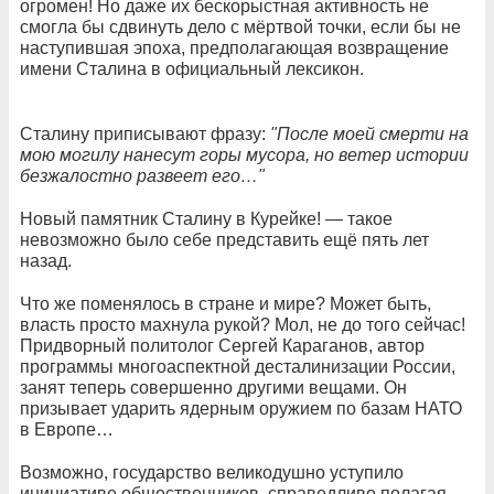
огромен! Но даже их бескорыстная активность не
смогла бы сдвинуть дело с мёртвой точки, если бы не
наступившая эпоха, предполагающая возвращение
имени Сталина в официальный лексикон.
Сталину приписывают фразу:
"После моей смерти на
мою могилу нанесут горы мусора, но ветер истории
безжалостно развеет его…"
Новый памятник Сталину в Курейке! — такое
невозможно было себе представить ещё пять лет
назад.
Что же поменялось в стране и мире? Может быть,
власть просто махнула рукой? Мол, не до того сейчас!
Придворный политолог Сергей Караганов, автор
программы многоаспектной десталинизации России,
занят теперь совершенно другими вещами. Он
призывает ударить ядерным оружием по базам НАТО
в Европе…
Возможно, государство великодушно уступило
инициативе общественников, справедливо полагая,