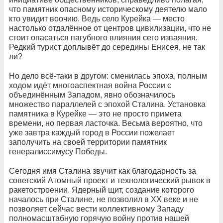
что памятник опасному историческому деятелю мало
кто увидит воочию. Ведь село Курейка — место
настолько отдалённое от центров цивилизации, что не
стоит опасаться пагубного влияния сего изваяния.
Редкий турист доплывёт до середины Енисея, не так
ли?
Но дело всё-таки в другом: сменилась эпоха, полным
ходом идёт многоаспектная война России с
объединённым Западом, явно обозначилось
множество параллелей с эпохой Сталина. Установка
памятника в Курейке — это не просто примета
времени, но первая ласточка. Весьма вероятно, что
уже завтра каждый город в России пожелает
заполучить на своей территории памятник
генералиссимусу Победы.
Сегодня имя Сталина звучит как благодарность за
советский Атомный проект и технологический рывок в
ракетостроении. Ядерный щит, создание которого
началось при Сталине, не позволил в ХХ веке и не
позволяет сейчас вести коллективному Западу
полномасштабную горячую войну против нашей