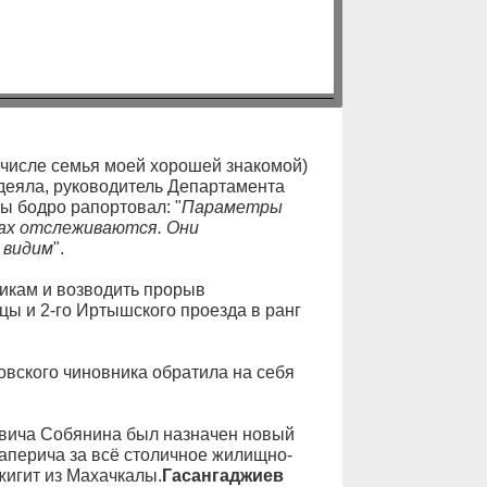
 числе семья моей хорошей знакомой)
 одеяла, руководитель Департамента
ы бодро рапортовал: "
Параметры
мах отслеживаются. Они
 видим
".
икам и возводить прорыв
цы и 2-го Иртышского проезда в ранг
овского чиновника обратила на себя
вича Собянина был назначен новый
аперича за всё столичное жилищно-
жигит из Махачкалы.
Гасангаджиев