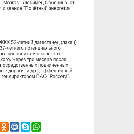
О "Мозгаз". Любимец Собянина, от
и и звание "Почётный энергетик
ЖКХ 52-летний дагестанец (лакец)
37-летнего потенциального
ого чиновника московского
ого. Через три месяца после
епосредственных подчинённых
ые дороги" и др.), эффективный
гендиректором ПАО "Россети".
iber
Odnoklassniki
Mail.Ru
Skype
WhatsApp