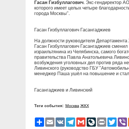
Гасан Гизбуллагович
. Экс-гендиректор А
которого имеет целых четыре благодарност
города Москвы".
Гасан Гизбуллагович Гасангаджиев
На должности руководителя Департамента 
Гасан Гизбуллагович Гасангаджиев сменил 
израильтянина из Челябинска, самого богат
правительства Павла Анатольевича Ливинск
возбуждения уголовных дел против ряда н
Ливинского (руководство ГБУ "Автомобильн
менеджер Паша ушёл на повышение и стал 
Гасангаджиев и Ливинский
Теги события:
Москва
ЖКХ
Ресурс
Email
VK
Telegram
Gmail
LiveJournal
Print
Twitter
V