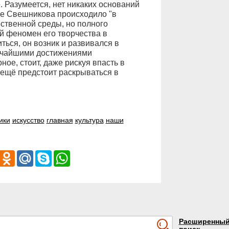
 Разумеется, нет никаких оснований
ие Свешникова происходило "в
ественной среды, но полного
ый феномен его творчества в
ься, он возник и развивался в
сочайшими достижениями
ное, стоит, даже рискуя впасть в
 ещё предстоит раскрываться в
ики
искусство
главная
культура
наши
iber
Odnoklassniki
Mail.Ru
Skype
WhatsApp
Расширенны
поиск