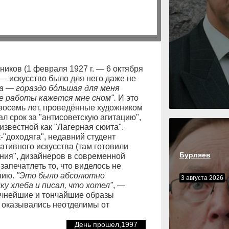
иков (1 февраля 1927 г. — 6 октября
и — искусство было для него даже не
а — гораздо бóльшая для меня
не работы кажется мне сном".
И это
— восемь лет, проведённые художником
л срок за "антисоветскую агитацию",
известной как "Лагерная сюита".
-"доходяга", недавний студент
ативного искусства (там готовили
Бурляев
ния", дизайнеров в современной
запечатлеть то, что виделось не
нию.
"Это было абсолютно
3 августа 2026
ку хлеба и писал, что хотел"
, —
Точнейшие и тончайшие образы
 оказывались неотделимы от
День прошел,1997