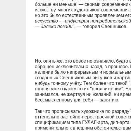
больше ни меньше! — своими современник
искусству, многих художников-современник
но это было естественным проявлением е
искусство — индустрия потребительской
— далеко позади"
, — говорил Свешников.
Но, опять же, это вовсе не означало, будто
обращён исключительно назад, в прошлое. 
явление было непрерывным и нормальным с
созданных Свешниковым рисунков и картин 
нибудь точному учёту. Тем более что такой 
говоря уже о каком-то их "продвижении", 
занимался, не жертвуя ни желаний, ни вре
бессмысленному для себя — занятию.
Так что прописывать художника по разряду
оттепельно-застойно-перестроечной советск
спецификациям типа ГУЛАГ-арта, дип-арта и 
применительно к внешним обстоятельствам