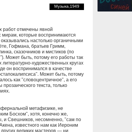
Музыка,1949
х работ отмечены явной
с мирам, которые воспринимаются
у оказывались настолько органичными
те, Гофмана, братьев Гримм,
инка, сказочников и мистиков (по
"
). Может быть, потому его работы так
х литературно-художественных кругах
где он воспринимался в качестве
стапокалипсиса". Может быть, потому
лось как "словоцентричное", а его
 прозаического текста, только
ниях.
нфернальной метафизике, не
ким Босхом", хотя, конечно же,
, и Свешников, несомненно, "сам по
 Акена, известного нам как Иероним
 других великих мастеров — ни