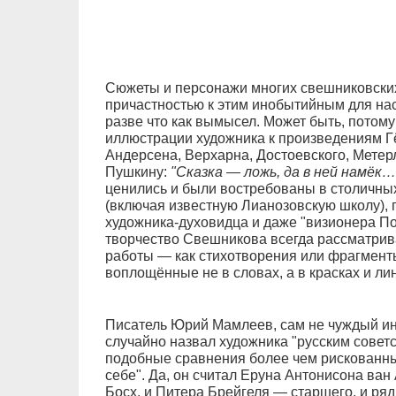
Сюжеты и персонажи многих свешниковски
причастностью к этим инобытийным для на
разве что как вымысел. Может быть, потом
иллюстрации художника к произведениям Гё
Андерсена, Верхарна, Достоевского, Метерл
Пушкину:
"Сказка — ложь, да в ней намёк…
ценились и были востребованы в столичны
(включая известную Лианозовскую школу), 
художника-духовидца и даже "визионера По
творчество Свешникова всегда рассматрива
работы — как стихотворения или фрагменты
воплощённые не в словах, а в красках и ли
Писатель Юрий Мамлеев, сам не чуждый и
случайно назвал художника "русским советс
подобные сравнения более чем рискованны
себе". Да, он считал Еруна Антонисона ван
Босх, и Питера Брейгеля — старшего, и ряд