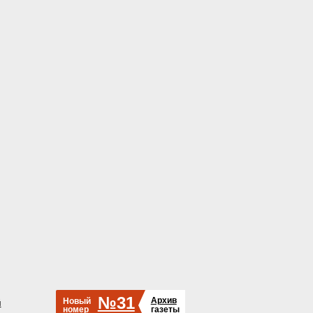
№31
Архив
Новый
й
номер
газеты