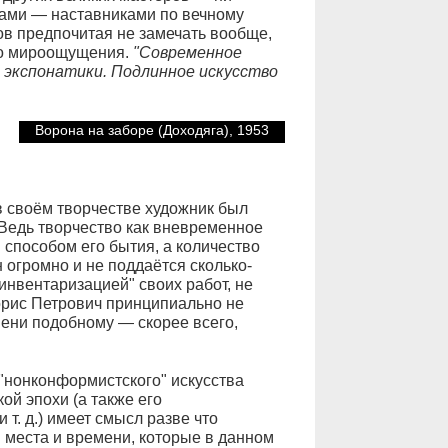
ами — наставниками по вечному
ов предпочитая не замечать вообще,
го мироощущения.
"Современное
 экспонатики. Подлинное искусство
Ворона на заборе (Доходяга), 1953
 в своём творчестве художник был
Ведь творчество как вневременное
пособом его бытия, а количество
огромно и не поддаётся сколько-
"инвентаризацией" своих работ, не
Борис Петрович принципиально не
мени подобному — скорее всего,
 "нонконформистского" искусства
ой эпохи (а также его
т. д.) имеет смысл разве что
 места и времени, которые в данном