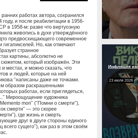
 ранних работах автора, сохранился
 году, и после реабилитации в 1956-
СР в 1958-м: разве что виртуозную
лнила живопись в духе утверждённого
будто предвосхищающего современное
и гигапикселей. Но, как отмечают
бразует странное
тах картины, абсолютно не
 сюжетом, который изображён. Эти
Инфляция им
 и местах, и можно сказать, что
тов и людей, которые на ней
кова "написаны даже не точками.
23 июля 2026
ным образом раскрашенными
оторых работах, если приглядеться,
ов…" Мироощущение художника
emento mori" ("Помни о смерти"),
ок смерти" — это скорее
ерти"), где жизнь и смерть
вующие друг в друге стороны единого
 всего сущего"), как раз в этом своём
ас.