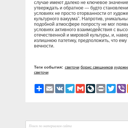
случае имеют далеко не ключевое значение.
утверждать и обратное — будто становлен
условиях не просто оторванности от худож
культурного вакуума". Напротив, уникальн
подобной атмосфере попросту не мог появит
условиях активного взаимодействия с вы
отечественной и мировой культуры, и, навер
излишнюю патетику, предположить, что ему
вечности.
Теги события:
светочи
борис свешников
художн
светочи
Ресурс
Email
VK
Telegram
Gmail
LiveJournal
Print
Twitter
V