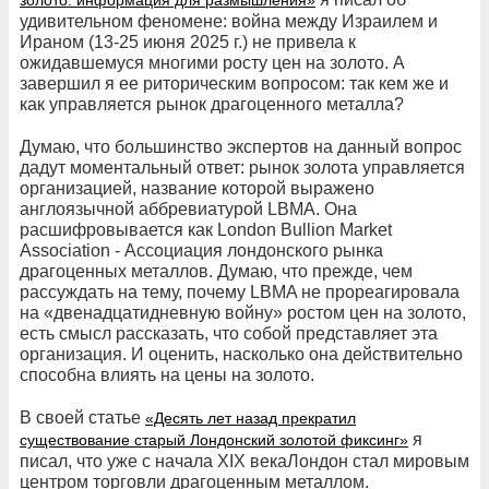
золото: информация для размышления»
удивительном феномене: война между Израилем и
Ираном (13-25 июня 2025 г.) не привела к
ожидавшемуся многими росту цен на золото. А
завершил я ее риторическим вопросом: так кем же и
как управляется рынок драгоценного металла?
Думаю, что большинство экспертов на данный вопрос
дадут моментальный ответ: рынок золота управляется
организацией, название которой выражено
англоязычной аббревиатурой LBMA. Она
расшифровывается как London Bullion Market
Association - Ассоциация лондонского рынка
драгоценных металлов. Думаю, что прежде, чем
рассуждать на тему, почему LBMA не прореагировала
на «двенадцатидневную войну» ростом цен на золото,
есть смысл рассказать, что собой представляет эта
организация. И оценить, насколько она действительно
способна влиять на цены на золото.
В своей статье
«Десять лет назад прекратил
я
существование старый Лондонский золотой фиксинг»
писал, что уже с начала XIX векаЛондон стал мировым
центром торговли драгоценным металлом.