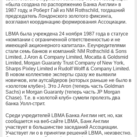
«была создана по распоряжению Банка Англии» в
1987 году, и Роберт Гай из NM Rothschild, тогдашний
председатель Лондонского золотого фиксинга,
возглавил координацию формирования Ассоциации.
LBMA была учреждена 24 ноября 1987 года в статусе
«компании с ограниченной ответственностью и не
имеющей акционерного капитала». Ееучредителями
стали семь банков и компаний: NM Rothschild & Sons
Limited, J.Aron & Company Limited, Mocatta & Goldsmid
Limited, Morgan Guaranty Trust Company of New York,
Sharps Pixley Limited и Rudolf Wolff & Company Limited.
В новом коллективе эксперты сразу же выявили
новичков, или аутсайдеров (которых раньше не было в
«золотом клубе»). Это J Aron (теперь часть Goldman
Sachs) и Morgan Guaranty (теперь часть JP Morgan
Chase). Т.е. в «золотой клуб» сумели пролезть два
банка Уолл-стрит.
Среди учредителей LBMA Банка Англии нет, но, как
сообщается на веб-сайте LBMA, Банк Англии
участвует в большинстве заседаний Ассоциации.
Участвует ли о в принятии решений LBMA, неизвестно.