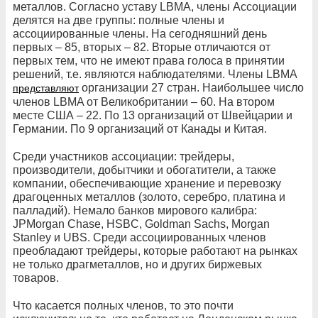
металлов. Согласно уставу LBMA, члены Ассоциации
делятся на две группы: полные члены и
ассоциированные члены. На сегодняшний день
первых – 85, вторых – 82. Вторые отличаются от
первых тем, что не имеют права голоса в принятии
решений, т.е. являются наблюдателями. Члены LBMA
организации 27 стран. Наибольшее число
представляют
членов LBMA от Великобритании – 60. На втором
месте США – 22. По 13 организаций от Швейцарии и
Германии. По 9 организаций от Канады и Китая.
Среди участников ассоциации: трейдеры,
производители, добытчики и обогатители, а также
компании, обеспечивающие хранение и перевозку
драгоценных металлов (золото, серебро, платина и
палладий). Немало банков мирового калибра:
JPMorgan Chase, HSBC, Goldman Sachs, Morgan
Stanley и UBS. Среди ассоциированных членов
преобладают трейдеры, которые работают на рынках
не только драгметаллов, но и других биржевых
товаров.
Что касается полных членов, то это почти