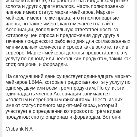
исключительно те, кто работает на Лондонском рынке
золота и других драгметаллов. Часть полноправных
членов имеют статус маркет-мейкеров. Маркет-
мейкеры имеют те же права, что и полноправные
члены, но также имеют, как отмечается на сайте
Ассоциации, дополнительную ответственность за
котировку цен спроса и предложения друг другу в
течение лондонского рабочего дня для согласованных
минимальных количеств и сроков как в золоте, так и в
серебре. Маркет-мейкеры должны предоставлять эту
услугу по одному или нескольким продуктам, таким как
спот, опционы и форварды.
На сегодняшний день существует одиннадцать маркет-
мейкеров LBMA, которые предоставляют эту услугу по
одному, двум или всем трем продуктам. По сути, эти
одиннадцать членов Ассоциации занимаются
«золотым и серебряным фиксингом». Шесть из них
имеют статус полного маркет-мейкера», который
участвует в определении котировок по трем видам
продуктов: споту, опционам и форвардам. Вот они:
Citibank N A