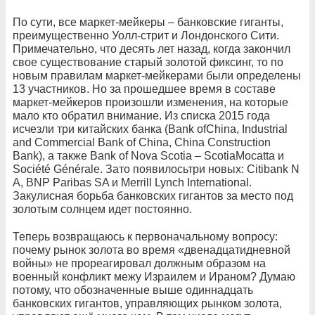
По сути, все маркет-мейкеры – банковские гиганты,
преимущественно Уолл-стрит и Лондонского Сити.
Примечательно, что десять лет назад, когда закончил
свое существование старый золотой фиксинг, то по
новым правилам маркет-мейкерами были определены
13 участников. Но за прошедшее время в составе
маркет-мейкеров произошли изменения, на которые
мало кто обратил внимание. Из списка 2015 года
исчезли три китайских банка (Bank ofChina, Industrial
and Commercial Bank of China, China Construction
Bank), а также Bank of Nova Scotia – ScotiaMocatta и
Société Générale. Зато появилосьтри новых: Citibank N
A, BNP Paribas SA и Merrill Lynch International.
Закулисная борьба банковских гигантов за место под
золотым солнцем идет постоянно.
Теперь возвращаюсь к первоначальному вопросу:
почему рынок золота во время «двенадцатидневной
войны» не прореагировал должным образом на
военный конфликт межу Израилем и Ираном? Думаю
потому, что обозначенные выше одиннадцать
банковских гигантов, управляющих рынком золота,