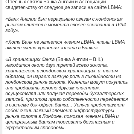
О тесных связях Банка Англии и Ассоциации
свидетельствуют следующие записи на сайте LBMA:
«Банк Англии был неразрывно связан с лондонским
рынком слитков с момента своего основания в 1694
году».
«Хотя Банк не является членом LBMA, члены LBMA
имеют счета хранения золота в Банке».
«В хранилищах банка
(Банка Англии – В.К.)
находится около двух третей всего золота,
хранящегося в лондонских хранилищах, и, таким
образом, он играет важную роль в ликвидности на
лондонском рынке золота. Клиенты могут покупать
или продавать золото другим клиентам,
осуществляя или получая переводы бухгалтерских
записей, при этом право собственности передается
в системе бэк-офиса банка… Услуга представляет
собой очень важный элемент инфраструктуры
рынка золота в Лондоне, помогая членам LBMA и
центральным банкам торговать безопасным и
эффективным способом».