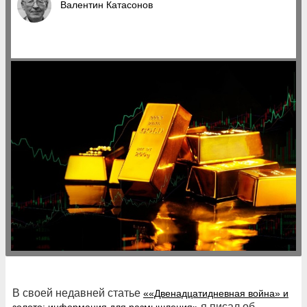
Валентин Катасонов
В своей недавней статье
««Двенадцатидневная война» и
я писал об