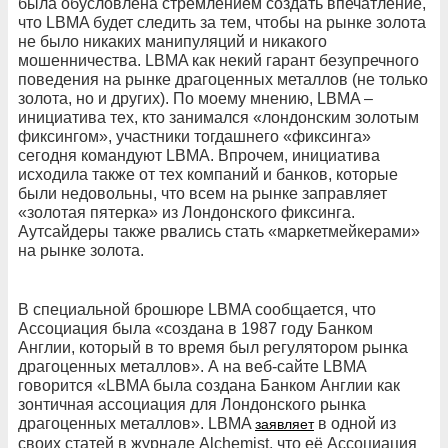
была обусловлена стремлением создать впечатление,
что LBMA будет следить за тем, чтобы на рынке золота
не было никаких манипуляций и никакого
мошенничества. LBMA как некий гарант безупречного
поведения на рынке драгоценных металлов (не только
золота, но и других). По моему мнению, LBMA –
инициатива тех, кто занимался «лондонским золотым
фиксингом», участники тогдашнего «фиксинга»
сегодня командуют LBMA. Впрочем, инициатива
исходила также от тех компаний и банков, которые
были недовольны, что всем на рынке заправляет
«золотая пятерка» из Лондонского фиксинга.
Аутсайдеры также рвались стать «маркетмейкерами»
на рынке золота.
В специальной брошюре LBMA сообщается, что
Ассоциация была «создана в 1987 году Банком
Англии, который в то время был регулятором рынка
драгоценных металлов». А на веб-сайте LBMA
говорится «LBMA была создана Банком Англии как
зонтичная ассоциация для Лондонского рынка
драгоценных металлов». LBMA
в одной из
заявляет
своих статей в журнале Alchemist, что её Ассоциация