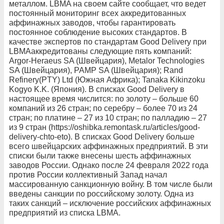
металлом. LBMA на своем сайте сообщает, что ведет
постоянный мониторинг всех аккредитованных
аффинажных заводов, чтобы гарантировать
постоянное соблюдение высоких стандартов. В
качестве экспертов по стандартам Good Delivery при
LBMAаккредитованы следующие пять компаний:
Argor-Heraeus SA (Швейцария), Metalor Technologies
SA (Швейцария), PAMP SA (Швейцария); Rand
Refinery(PTY) Ltd (Южная Африка); Tanaka Kikinzoku
Kogyo K.K. (Япония). В списках Good Delivery в
настоящее время числится: по золоту – больше 60
компаний из 26 стран; по серебру – более 70 из 24
стран; по платине – 27 из 10 стран; по палладию – 27
из 9 стран (https://oshibka.remontask.ru/articles/good-
delivery-chto-eto). В списках Good Delivery больше
всего швейцарских аффинажных предприятий. В эти
списки были также внесены шесть аффинажных
заводов России. Однако после 24 февраля 2022 года
против России коллективный Запад начал
массированную санкционную войну. В том числе были
введены санкции по российскому золоту. Одна из
таких санкций – исключение российских аффинажных
предприятий из списка LBMA.