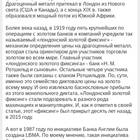
Драгоценный металл притекал в Лондон из Нового
света (США и Канады), а с конца XIX в. также
образовался мощный поток из Южной Африки.
Более века назад, в 1919 году пять крупнейших по
операциям с золотом банков и компаний учредили так
называемый «лондонский золотой фиксинг» -
механизм определения цены на драгоценный металл,
которая стала ориентиром для участников торговли
золотом во всем мире. Главный участник
«лондонского золотого фиксинга» - банк «Н. М.
Ротшильд и сыновья». Остальные четыре участника
также были связаны с кланом Ротшильдов. По, сути,
именно это семейство диктовало цены на золото
всему миру. И оно извлекало баснословные прибыли
из этого монопольного диктата. «Лондонский золотой
фиксинг» стали подозревать в разного рода
махинациях и манипуляциях. И, как я отметил в своей
статье, этот «фиксинг» был прикрыт десять лет назад,
в 2015 году.
А вот в 1987 году по инициативе Банка Англии была
создана LBMA. По моему мнению, такая инициатива