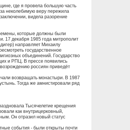
щине, где я провела большую часть
 за неколебимую веру пережила
 заключении, видела разорение
ремены, которые должны были
. 17 декабря 1985 года митрополит
идигер) направляет Михаилу
ресмотреть государственное
лигиозных объединений. Государство
щих и РПЦ. В прессе появились
у возрождению россиян приведёт
чали возвращать монастыри. В 1987
пустынь. Тогда же амнистировали ряд
праздновала Тысячелетие крещения
ровали как внутрицерковный,
ым. Он отразил новый статус
тные события - были открыты почти