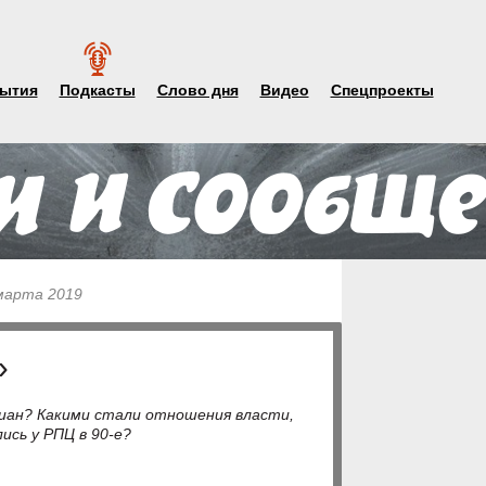
ытия
Подкасты
Слово дня
Видео
Спецпроекты
 марта 2019
»
тиан? Какими стали отношения власти,
ись у РПЦ в 90-е?