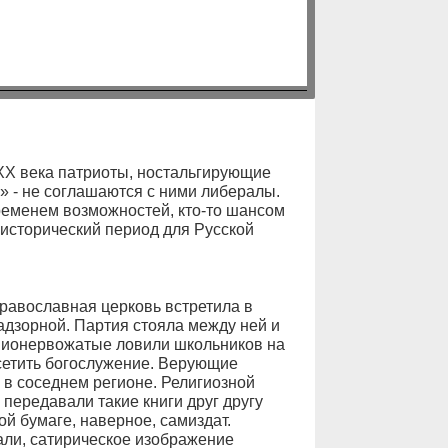
XX века патриоты, ностальгирующие
 - не соглашаются с ними либералы.
временем возможностей, кто-то шансом
 исторический период для Русской
 православная церковь встретила в
адзорной. Партия стояла между ней и
 пионервожатые ловили школьников на
осетить богослужение. Верующие
 в соседнем регионе. Религиозной
передавали такие книги друг другу
й бумаге, наверное, самиздат.
али, сатирическое изображение