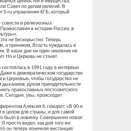
рковных ценностей и имущества.
ли Совет по делам религий. В
л 5-го управления КГБ, который
 совести и религиозных
Православия в истории России, в
льтуры».
 это не бескорыстно. Теперь
м, а пряником. Власть нуждалась в
и. В наши дни ни один чиновник не
ит. Но и Церковь не станет
 состоялась в 1991 году, в интервью
«Даже в демократическом государстве
 и Церковью, чтобы государство не
м дыханием, духом принудительности
инить православных постсоветского
в. Сегодня, увы, происходит
ерентом Алексия II, говорит: «В 90-е
и в целом для страны, и для самой
это было в новинку. Совершенно новая
Я просто видел, как для того же
то он теперь конечная инстанция