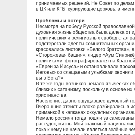
принимаемых решений. Не Совет по делам 
в ЦК или КГБ, курирующие церковь, а именн
Проблемы и потери
Несмотря на победу Русской православной
духовная жизнь общества была далека от и
политических и религиозных свобод стал ра
подстерегали адепты сомнительных организ
красовались листовки «Белого братства», 
«Сторожевая башня», лидер «Аум Синрикё»
политиками, фотографировался на Красной
«Евреи за Иисуса» и останавливали прохо
Иеговы» со слащавыми улыбками звонили в
вы в Бога?»
В те же годы возникло немало языческих об
близких к сатанизму, поскольку в основе и
христианства.
Население, давно ощущавшее духовный голо
Вчерашние атеисты плохо разбирались в и
приманкой в капканах оккультных организа
Немало россиян тогда пошли за самозваным
рассудок, жизнь. Мой знакомый националис
пока к нему не начали являться зелёные че