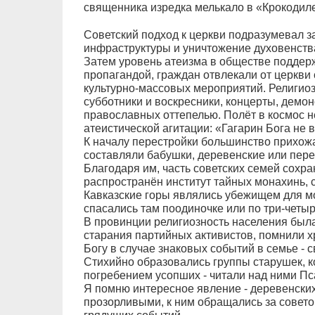
священника изредка мелькало в «Крокодил
Советский подход к церкви подразумевал з
инфраструктуры и уничтожение духовенства
Затем уровень атеизма в обществе поддер
пропагандой, граждан отвлекали от церкви
культурно-массовых мероприятий. Религио
субботники и воскресники, концерты, демон
православных оттепелью. Полёт в космос н
атеистической агитации: «Гагарин Бога не 
К началу перестройки большинство прихож
составляли бабушки, деревенские или пере
Благодаря им, часть советских семей сохр
распространён институт тайных монахинь,
Кавказские горы являлись убежищем для м
спасались там поодиночке или по три-четы
В провинции религиозность населения была
старания партийных активистов, помнили х
Богу в случае знаковых событий в семье - 
Стихийно образовались группы старушек, 
погребением усопших - читали над ними Пс
Я помню интересное явление - деревенских
прозорливыми, к ним обращались за совето