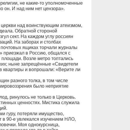
религии, не какие-то уполномоченные
о он. И над ним нет цензора».
 церкви над воинствующим атеизмом,
деала. Обратной стороной
згул сект. На каждом углу россиян
аций. На заборах и столбах
в почтовых ящиках торчали журналы
 приезжал в Россию, общался с
 площади. Возле метро топтались
жих; ныне запрещённые «Свидетели
 квартиры и вопрошали: «Верите ли
щин разного толка, в том числе
х мировоззрения было неприятие
д, ринулось не только в Церковь.
стинных ценностях. Мистика служила
ций.
и гуру, потеряли имущество,
т в 90-е увлекался изучением НЛО,
ловечки. Моя однокурсница,