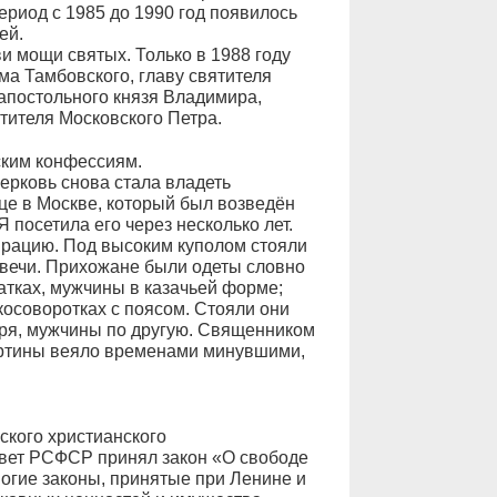
ериод с 1985 до 1990 год появилось
ей.
 мощи святых. Только в 1988 году
а Тамбовского, главу святителя
апостольного князя Владимира,
тителя Московского Петра.
ским конфессиям.
ерковь снова стала владеть
це в Москве, который был возведён
 посетила его через несколько лет.
рацию. Под высоким куполом стояли
свечи. Прихожане были одеты словно
тках, мужчины в казачьей форме;
косоворотках с поясом. Стояли они
аря, мужчины по другую. Священником
картины веяло временами минувшими,
ского христианского
вет РСФСР принял закон «О свободе
гие законы, принятые при Ленине и