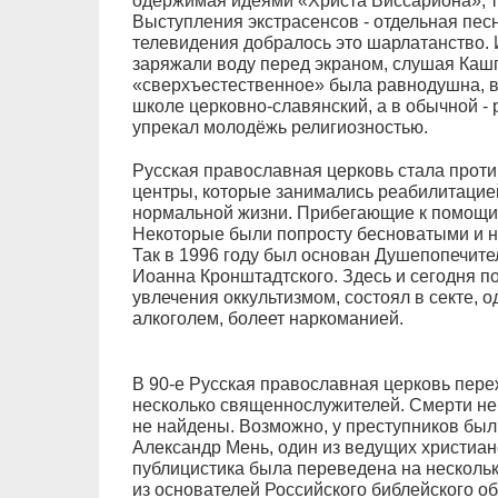
одержимая идеями «Христа Виссариона», так
Выступления экстрасенсов - отдельная пес
телевидения добралось это шарлатанство. 
заряжали воду перед экраном, слушая Кашп
«сверхъестественное» была равнодушна, в
школе церковно-славянский, а в обычной - 
упрекал молодёжь религиозностью.
Русская православная церковь стала проти
центры, которые занимались реабилитацие
нормальной жизни. Прибегающие к помощи 
Некоторые были попросту бесноватыми и н
Так в 1996 году был основан Душепопечите
Иоанна Кронштадтского. Здесь и сегодня по
увлечения оккультизмом, состоял в секте, 
алкоголем, болеет наркоманией.
В 90-е Русская православная церковь пере
несколько священнослужителей. Смерти не
не найдены. Возможно, у преступников был
Александр Мень, один из ведущих христиан
публицистика была переведена на несколь
из основателей Российского библейского о