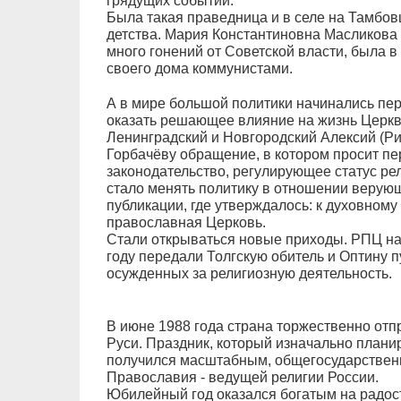
грядущих событий.
Была такая праведница и в селе на Тамбов
детства. Мария Константиновна Масликова
много гонений от Советской власти, была в
своего дома коммунистами.
А в мире большой политики начинались пе
оказать решающее влияние на жизнь Церкви
Ленинградский и Новгородский Алексий (Р
Горбачёву обращение, в котором просит пе
законодательство, регулирующее статус ре
стало менять политику в отношении верую
публикации, где утверждалось: к духовном
православная Церковь.
Стали открываться новые приходы. РПЦ на
году передали Толгскую обитель и Оптину 
осужденных за религиозную деятельность.
В июне 1988 года страна торжественно от
Руси. Праздник, который изначально плани
получился масштабным, общегосударственн
Православия - ведущей религии России.
Юбилейный год оказался богатым на радос