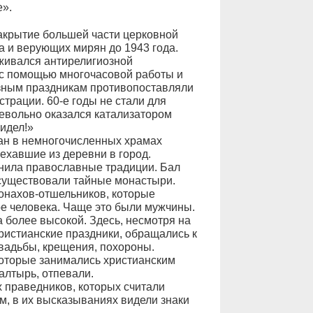
е».
акрытие большей части церковной
 и верующих мирян до 1943 года.
живался антирелигиозной
 с помощью многочасовой работы и
зным праздникам противопоставляли
страции. 60-е годы не стали для
евольно оказался катализатором
видел!»
ан в немногочисленных храмах
ехавшие из деревни в город.
анила православные традиции. Бал
 существовали тайные монастыри.
онахов-отшельников, которые
ре человека. Чаще это были мужчины.
 более высокой. Здесь, несмотря на
ристианские праздники, обращались к
свадьбы, крещения, похороны.
которые занимались христианским
алтырь, отпевали.
 праведников, которых считали
м, в их высказываниях видели знаки