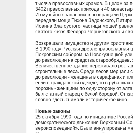
тысяча православных храмов. В целом за п
3402 православных прихода и 40 монастыр
Из музейных запасников возвращали Церкви
передали мощи Тихона Задонского, Питирим
Иоанна Златоустого, частицы мощей равно
святого князя Феодора Черниговского и свя
Возвращали имущество и другим христиан
В 1990 году Русская древлеправославная ц
Покровским собором на Новокузнецкой ули
до революции на средства старообрядцев. Я
Величественное здание переживало рестав
строительные леса. Среди лесов мерцали 
до революции - женщины в сарафанах и пла
если в гражданской одежде, то в рубашках-
порознь - женщины по одну сторону от алт
был статный старец с белой бородой. От 
словно здесь снимали историческое кино.
Новые законы
25 октября 1990 года по инициативе Россий
демократического движения Верховный Со
вероисповеданий». Были аннулированы мно