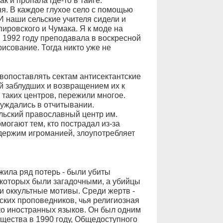
 и пропала где-то в тайге.
ня. В каждое глухое село с помощью
И наши сельские учителя сидели и
ировского и Чумака. Я к моде на
 1992 году преподавала в воскресной
рисование. Тогда никто уже не
вопоставлять сектам антисектантские
й заблудших и возвращением их к
таких центров, пережили многое.
уждались в отчитывании.
льский православный центр им.
могают тем, кто пострадал из-за
одержим игроманией, злоупотребляет
жила ряд потерь - были убиты
которых были загадочными, а убийцы
и оккультные мотивы. Среди жертв -
ских проповедников, чья религиозная
ко иностранных языков. Он был одним
бщества в 1990 году, Общедоступного