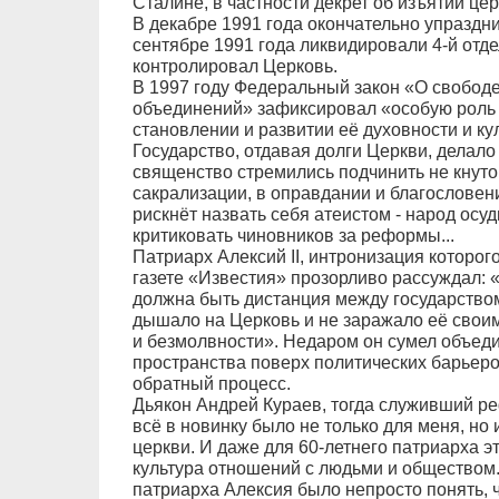
Сталине, в частности декрет об изъятии це
В декабре 1991 года окончательно упраздни
сентябре 1991 года ликвидировали 4-й отде
контролировал Церковь.
В 1997 году Федеральный закон «О свободе
объединений» зафиксировал «особую роль 
становлении и развитии её духовности и ку
Государство, отдавая долги Церкви, делало
священство стремились подчинить не кнуто
сакрализации, в оправдании и благословени
рискнёт назвать себя атеистом - народ осуд
критиковать чиновников за реформы...
Патриарх Алексий II, интронизация которого
газете «Известия» прозорливо рассуждал: 
должна быть дистанция между государством
дышало на Церковь и не заражало её свои
и безмолвности». Недаром он сумел объед
пространства поверх политических барьеро
обратный процесс.
Дьякон Андрей Кураев, тогда служивший реф
всё в новинку было не только для меня, но 
церкви. И даже для 60-летнего патриарха 
культура отношений с людьми и обществом. 
патриарха Алексия было непросто понять, ч