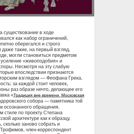
а существование в ходе
ывался как набор ограничений,
петно оберегался и строго
 даже такие, на первый взгляд,
жде, могли становиться предметом
, усиление «живоподобия» и
поры. Несмотря на эту слабую
оторые впоследствии признаются
вторским взглядом — Феофана Грека,
сть: за каждой стоит человек,
оны раз образе нечто, делающее его
авка «
Традиция вне времени. Московская
одоровского собора — памятника той
ом осознанного обращения.
м стиле по проекту Степана
кой архитектуре как к образцу,
 сколько заново собрать и
 Трофимов, член-корреспондент