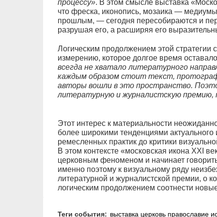
процессу»
. В этом смысле выставка «Моско
что фреска, иконопись, мозаика — медиумы
прошлым, — сегодня пересобираются и пер
разрушая его, а расширяя его выразительн
Логическим продолжением этой стратегии 
измерению, которое долгое время оставал
всегда не хватало литературного направ
каждым образом стоит текст, протограф,
авторы вошли в это пространство. Поэт
литературную и журналистскую премию, 
Этот интерес к материальности неожиданн
более широкими тенденциями актуального 
ремесленных практик до критики визуально
В этом контексте «московская икона XXI ве
церковным феноменом и начинает говорить
именно поэтому к визуальному ряду неизбе
литературной и журналистской премии, о к
логическим продолжением соотнести новы
Теги события:
выставка
церковь
православие
и