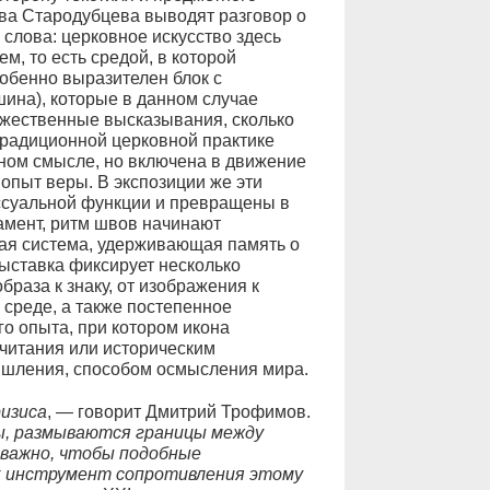
ва Стародубцева выводят разговор о
слова: церковное искусство здесь
м, то есть средой, в которой
собенно выразителен блок с
шина), которые в данном случае
ожественные высказывания, сколько
традиционной церковной практике
ном смысле, но включена в движение
 опыт веры. В экспозиции же эти
ссуальной функции и превращены в
амент, ритм швов начинают
кая система, удерживающая память о
ыставка фиксирует несколько
раза к знаку, от изображения к
 среде, а также постепенное
го опыта, при котором икона
читания или историческим
ышления, способом осмысления мира.
ризиса
, — говорит Дмитрий Трофимов.
ы, размываются границы между
 важно, чтобы подобные
к инструмент сопротивления этому