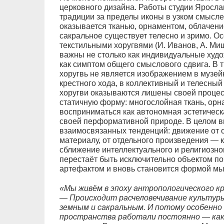
церковного дизайна. Работы студии Яросла
традиции за пределы иконы в узком смысле 
оказывается тканью, орнаментом, облачение
сакральное существует телесно и зримо. О
текстильными хоругвями (И. Иванов, А. Ми
важны не столько как индивидуальные худ
как симптом общего смыслового сдвига. В 
хоругвь не является изображением в музей
крестного хода, в коллективный и телесный
хоругви оказываются лишены своей проце
статичную форму: многослойная ткань, орн
восприниматься как автономная эстетичес
своей перформативной природе. В целом в
взаимосвязанных тенденций: движение от об
материалу, от отдельного произведения — к
сближение интеллектуального и религиозно
перестаёт быть исключительно объектом по
артефактом и вновь становится формой м
«Мы живём в эпоху антропологического к
—
Происходит расчеловечивание культур
земным и сакральным. И потому особенно
пространства работали постоянно — ка