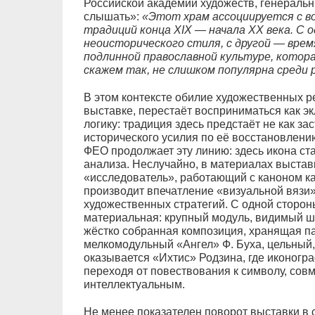
Российской академии художеств, генераль
слышать»:
«Этот храм ассоциируется с в
традиций конца XIX — начала XX века. С 
неоисторического стиля, с другой — врем
подлинной православной культуре, котора
скажем так, не слишком популярна среди 
В этом контексте обилие художественных 
выставке, перестаёт восприниматься как э
логику: традиция здесь предстаёт не как за
исторического усилия по её восстановлени
ФЕО продолжает эту линию: здесь икона ст
анализа. Неслучайно, в материалах выстав
«исследователь», работающий с каноном ка
производит впечатление «визуальной вязи
художественных стратегий. С одной сторон
материальная: крупный модуль, видимый шо
жёстко собранная композиция, хранящая пам
мелкомодульный «Ангел» Ф. Буха, цельный,
оказывается «Ихтис» Родзина, где иконогра
переходя от повествования к символу, сов
интеллектуальным.
Не менее показателен поворот выставки в 