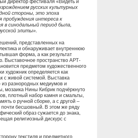
ный директор фестиваля «Видеть и
озрождением русских культурных
одной стороны, это эпоха
я пробуждения интереса к
я в синодальный период была,
русской элиты».
решений, представленных на
клектика и обнаруживает внутреннюю
стывшая форма, а как результат
ю. Выставочное пространство АРТ-
ановится предметом художественного
ки художник определяется как
к с живой системой. Выставка
» из разнородных медиумов и
ы, мозаика Нины Кибрик подчёркнуто
в, плотный набор камня и смальты,
ять о ручной сборке, а с другой –
 почти бесшовный. В этом же ряду
фический образ сужается до знака,
мещая религиозный дискурс с
сторону текстиля и предметного