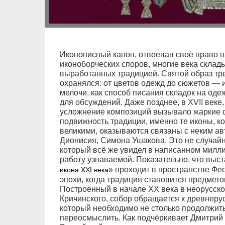
Иконописный канон, отвоевав своё право н
иконоборческих споров, многие века склад
выработанных традицией. Святой образ тре
охранялся: от цветов одежд до сюжетов — и
мелочи, как способ писания складок на оде
для обсуждений. Даже позднее, в XVII веке
усложнение композиций вызывало жаркие с
подвижность традиции, именно те иконы, к
великими, оказываются связаны с неким а
Дионисия, Симона Ушакова. Это не случайно
который всё же увидел в написанном милли
работу узнаваемой. Показательно, что выст
» проходит в пространстве Фе
икона XXI века
эпохи, когда традиция становится предмет
Построенный в начале XX века в неорусско
Кричинского, собор обращается к древнерусс
который необходимо не столько продолжить,
переосмыслить. Как подчёркивает Дмитрий