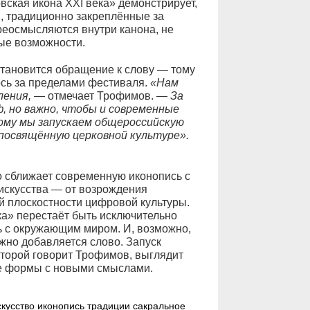
вская икона XXI века» демонстрирует,
, традиционно закреплённые за
еосмысляются внутри канона, не
ые возможности.
становится обращение к слову — тому
ось за пределами фестиваля.
«Нам
ления,
— отмечает Трофимов. —
За
 но важно, чтобы и современные
ому мы запускаем общероссийскую
посвящённую церковной культуре».
о сближает современную иконопись с
искусства — от возрождения
й плоскостности цифровой культуры.
ка» перестаёт быть исключительно
 с окружающим миром. И, возможно,
жно добавляется слово. Запуск
оторой говорит Трофимов, выглядит
е формы с новыми смыслами.
скусство
иконопись
традиции
сакральное