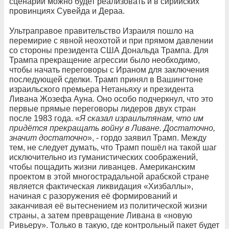
сценарий можно будет реализовать и в сирийских
провинциях Сувейда и Дераа.
Ультраправое правительство Израиля пошло на
перемирие с явной неохотой и при прямом давлении
со стороны президента США Дональда Трампа. Для
Трампа прекращение агрессии было необходимо,
чтобы начать переговоры с Ираном для заключения
последующей сделки. Трамп принял в Вашингтоне
израильского премьера Нетаньяху и президента
Ливана Жозефа Ауна. Оно особо подчеркнул, что это
первые прямые переговоры лидеров двух стран
после 1983 года. «
Я сказал израильтянам, что им
придётся прекращать войну в Ливане. Достаточно,
значит достаточно
», - гордо заявил Трамп. Между
тем, не следует думать, что Трамп пошёл на такой шаг
исключительно из гуманистических соображений,
чтобы пощадить жизни ливанцев. Американским
проектом в этой многострадальной арабской стране
является фактическая ликвидация «Хизбаллы»,
начиная с разоружения её формирований и
заканчивая её вытеснением из политической жизни
страны, а затем превращение Ливана в «новую
Ривьеру». Только в такую, где контрольный пакет будет