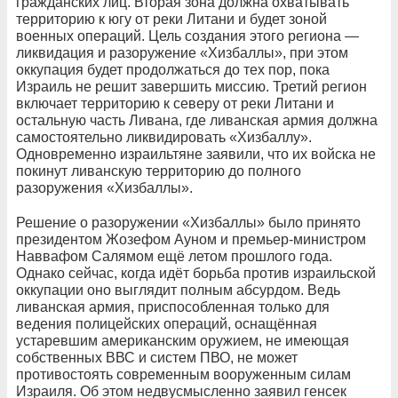
гражданских лиц. Вторая зона должна охватывать
территорию к югу от реки Литани и будет зоной
военных операций. Цель создания этого региона —
ликвидация и разоружение «Хизбаллы», при этом
оккупация будет продолжаться до тех пор, пока
Израиль не решит завершить миссию. Третий регион
включает территорию к северу от реки Литани и
остальную часть Ливана, где ливанская армия должна
самостоятельно ликвидировать «Хизбаллу».
Одновременно израильтяне заявили, что их войска не
покинут ливанскую территорию до полного
разоружения «Хизбаллы».
Решение о разоружении «Хизбаллы» было принято
президентом Жозефом Ауном и премьер-министром
Наввафом Салямом ещё летом прошлого года.
Однако сейчас, когда идёт борьба против израильской
оккупации оно выглядит полным абсурдом. Ведь
ливанская армия, приспособленная только для
ведения полицейских операций, оснащённая
устаревшим американским оружием, не имеющая
собственных ВВС и систем ПВО, не может
противостоять современным вооруженным силам
Израиля. Об этом недвусмысленно заявил генсек