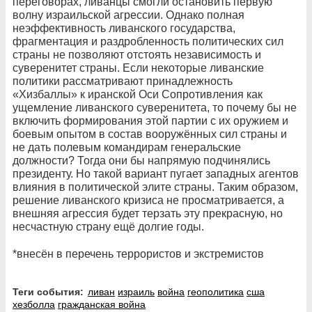
переговорах, ливанцы смогли остановить первую
волну израильской агрессии. Однако полная
неэффективность ливанского государства,
фрагментация и раздробленность политических сил
страны не позволяют отстоять независимость и
суверенитет страны. Если некоторые ливанские
политики рассматривают принадлежность
«Хизбаллы» к иранской Оси Сопротивления как
ущемление ливанского суверенитета, то почему бы не
включить формирования этой партии с их оружием и
боевым опытом в состав вооружённых сил страны и
не дать полевым командирам генеральские
должности? Тогда они бы напрямую подчинялись
президенту. Но такой вариант пугает западных агентов
влияния в политической элите страны. Таким образом,
решение ливанского кризиса не просматривается, а
внешняя агрессия будет терзать эту прекрасную, но
несчастную страну ещё долгие годы.
*внесён в перечень террористов и экстремистов
Теги события:
ливан
израиль
война
геополитика
сша
хезболла
гражданская война