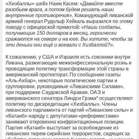
«Хизбаллы» шейх Наим Касем:
«Давайте вместе
разобьем врага, а потом будем решать наши
внутренние противоречия».
Командующий ливанской
армией генерал Рудольф Хейкаль выразился по этому
поводу с офицерской прямотой:
«Наши солдаты,
получающие 150 долларов в месяц, героически
сражаются на севере и на юге. Вы хотите, чтобы за
эти деньги они ещё и воевали с Хизбаллой?».
К сожалению, у США и Израиля есть союзники внутри
Ливана, разжигающие межконфессиональную рознь и
проводящие политику трансформации этой страны в
американский протекторат. По сообщению газеты
«Аль-Ахбар», некоторые политические партии и
группировки, руководимые «Ливанскими Силами»,
при поддержке Саудовской Аравии, ОАЭ и
американского сенатора Линдси Грэма* осуществляют
политику по дискредитации «Хизбаллы». Члены
ливанского парламента от партий «Ливанские силы» и
«Катаиб» наряду с депутатами-«реформистами»
занимают откровенно конфронтационные позиции.
Партия «Катаиб» выступает за освобождение из
ливанских тюрем сирийских террористов, сидящих за