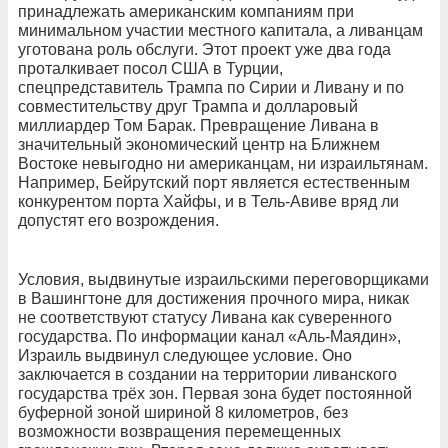
принадлежать американским компаниям при
минимальном участии местного капитала, а ливанцам
уготована роль обслуги. Этот проект уже два года
проталкивает посол США в Турции,
спецпредставитель Трампа по Сирии и Ливану и по
совместительству друг Трампа и долларовый
миллиардер Том Барак. Превращение Ливана в
значительный экономический центр на Ближнем
Востоке невыгодно ни американцам, ни израильтянам.
Например, Бейрутский порт является естественным
конкурентом порта Хайфы, и в Тель-Авиве вряд ли
допустят его возрождения.
Условия, выдвинутые израильскими переговорщиками
в Вашингтоне для достижения прочного мира, никак
не соответствуют статусу Ливана как суверенного
государства. По информации канал «Аль-Маядин»,
Израиль выдвинул следующее условие. Оно
заключается в создании на территории ливанского
государства трёх зон. Первая зона будет постоянной
буферной зоной шириной 8 километров, без
возможности возвращения перемещенных