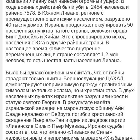
кампании Ливану был нанесён огромный ущерб. В
ходе военных действий были убиты 2454 человека и
ранено 7578. В Южном Ливане, регионе с
преимущественно шиитским населением, разрушено
40 тысяч домов. Израиль продолжает оккупировать 50
населённых пунктов на юге страны, включая города
Бинт Джбейль и Хийам. Это спровоцировало исход
населения с Юга в другие районы страны. В
настоящее время количество внутренне
перемещенных лиц в стране составляет 1,2 млн
человек, то есть шестая часть населения Ливана.
Было бы однако ошибочным считать, что от войны
страдают только шииты. Военнослужащие ЦАХАЛ
демонстрируют непримиримую вражду к религиозным
символам не только ислама, но и христианства. В двух
населённых пунктах израильтяне разрушили крест и
статую святого Георгия. В результате налёта
израильской авиации на маронитскую общину Айн
Сааде недалеко от Бейрута погибли христианский
священник Пьер аль-Раи и один из лидеров партии
«Ливанские Силы» Пьер Муаввад. Ирония судьбы
состоит в том, что именно «Ливанские Силы»
являются ярым и непримиримым врагом «Хизбаллы»,