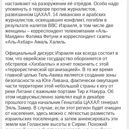
настаивают на разоружении её отрядов. Особо надо
упомянуть о терроре против журналистов,
развязанном ЦАХАЛ. 14 ливанских и арабских
журналистов, освещавших конфликт, погибли в
результате налетов ВВС Израиля, в том числе две
женщины – корреспондент телекомпании «Аль-
Маядин» Фатима Фетуни и корреспондент газеты
«Аль-Ахбар» Амаль Халиль.
Официальный дискурс Израиля как всегда состоит в
том, что еврейское государство обороняется от
обстрелов «Хизбаллы» и хочет покончить с этой
«террористической организацией». В то же время
главной целью Тель-Авива является создание зоны
безопасности на Юге Ливана, фактически оккупация
части территории этой небольшой страны к югу от
реки Литани с важными портами Тир и Накура. Об
этом недвусмысленно заявлял ещё в декабре
прошлого года начальник Генштаба ЦАХАЛ генерал
Эяль Замир. В случае, если этот регион будет очищен
от населения, здесь можно с лёгкостью разместить
израильских поселенцев, а затем аннексировать эти
земли как Голанские высоты в Сирии. Похожий