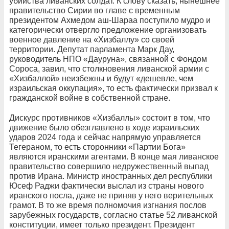
убийства ливанских солдат. К слову сказать, нынешнее
правительство Сирии во главе с временным
президентом Ахмедом аш-Шараа поступило мудро и
категорически отвергло предложение организовать
военное давление на «Хизбаллу» со своей
территории. Депутат парламента Марк Дау,
руководитель НПО «Дауруна», связанной с Фондом
Сороса, завил, что столкновения ливанской армии с
«Хизбаллой» неизбежны и будут «дешевле, чем
израильская оккупация», то есть фактически призвал к
гражданской войне в собственной стране.
Дискурс противников «Хизбаллы» состоит в том, что
движение было обезглавлено в ходе израильских
ударов 2024 года и сейчас напрямую управляется
Тегераном, то есть сторонники «Партии Бога»
являются иранскими агентами. В конце мая ливанское
правительство совершило недружественный выпад
против Ирана. Министр иностранных дел республики
Юсеф Раджи фактически выслал из страны нового
иранского посла, даже не приняв у него верительных
грамот. В то же время полномочия изгнания послов
зарубежных государств, согласно статье 52 ливанской
конституции, имеет только президент. Президент