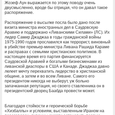
Жозеф Аун выражается по этому поводу очень
двусмысленно, вроде бы отрицая, что он давал такое
распоряжение.
Распоряжение о высылке посла было дано после
визита министра иностранных дел в Саудовскую
Аравию и поддержано «Ливанскими Силами» (ЛС). Их
лидер Самир Джаджаа в годы гражданской войны
1975-1990 годов прославился как террорист, виновный
в убийстве премьер-министра Ливана Рашида Караме
и расправах с семьями христианских политиков. В
настоящее время его партия финансируется
Саудовской Аравией и богатыми бизнесменами из
ливанской диаспоры в США и Канаде. Джаджаа давно
лелеет мечту перехватить лидерство в христианской
общине, а затем и во всем Ливане. Самого его
президентом никогда не выберут, уж больно
запачканная репутация, но своего ставленника он в
президентский дворец Баабда провести может.
Благодаря стойкости и героической борьбе
«Хизбаллы» и условиям, выставленным Ираном на