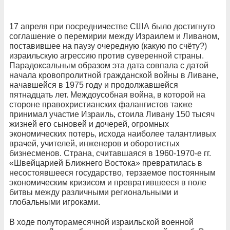
17 апреля при посредничестве США было достигнуто
соглашение о перемирии между Израилем и Ливаном,
поставившее на паузу очередную (какую по счёту?)
израильскую агрессию против суверенной страны.
Парадоксальным образом эта дата совпала с датой
начала кровопролитной гражданской войны в Ливане,
начавшейся в 1975 году и продолжавшейся
пятнадцать лет. Междоусобная война, в которой на
стороне правохристианских фалангистов также
принимал участие Израиль, стоила Ливану 150 тысяч
жизней его сыновей и дочерей, огромных
экономических потерь, исхода наиболее талантливых
врачей, учителей, инженеров и оборотистых
бизнесменов. Страна, считавшаяся в 1960-1970-е гг.
«Швейцарией Ближнего Востока» превратилась в
несостоявшееся государство, терзаемое постоянным
экономическим кризисом и превратившееся в поле
битвы между различными региональными и
глобальными игроками.
В ходе полуторамесячной израильской военной