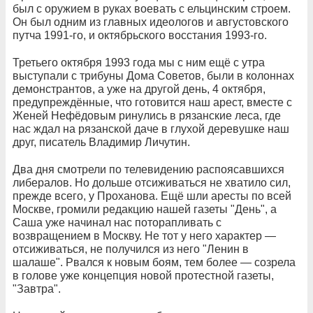
был с оружием в руках воевать с ельцинским строем.
Он был одним из главных идеологов и августовского
путча 1991-го, и октябрьского восстания 1993-го.
Третьего октября 1993 года мы с ним ещё с утра
выступали с трибуны Дома Советов, были в колоннах
демонстрантов, а уже на другой день, 4 октября,
предупреждённые, что готовится наш арест, вместе с
Женей Нефёдовым ринулись в рязанские леса, где
нас ждал на рязанской даче в глухой деревушке наш
друг, писатель Владимир Личутин.
Два дня смотрели по телевидению распоясавшихся
либералов. Но дольше отсиживаться не хватило сил,
прежде всего, у Проханова. Ещё шли аресты по всей
Москве, громили редакцию нашей газеты "День", а
Саша уже начинал нас поторапливать с
возвращением в Москву. Не тот у него характер —
отсиживаться, не получился из него "Ленин в
шалаше". Рвался к новым боям, тем более — созрела
в голове уже концепция новой протестной газеты,
"Завтра".