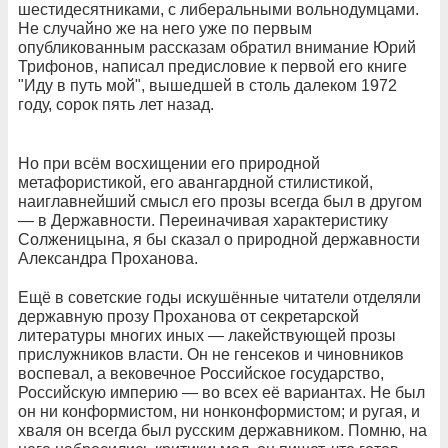
шестидесятниками, с либеральными вольнодумцами.
Не случайно же на него уже по первым
опубликованным рассказам обратил внимание Юрий
Трифонов, написал предисловие к первой его книге
"Иду в путь мой", вышедшей в столь далеком 1972
году, сорок пять лет назад.
Но при всём восхищении его природной
метафористикой, его авангардной стилистикой,
наиглавнейший смысл его прозы всегда был в другом
— в Державности. Переиначивая характеристику
Солженицына, я бы сказал о природной державности
Александра Проханова.
Ещё в советские годы искушённые читатели отделяли
державную прозу Проханова от секретарской
литературы многих иных — лакействующей прозы
прислужников власти. Он не генсеков и чиновников
воспевал, а вековечное Российское государство,
Российскую империю — во всех её вариантах. Не был
он ни конформистом, ни нонконформистом; и ругая, и
хваля он всегда был русским державником. Помню, на