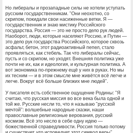
Но либералы и прозападные силы не хотели уступать
русским государственникам. "Они неохотно, со
скрипом, покидали свои насиженные ветки. Я —
государственник и знаю мистику Российского
государства. Россия — это не просто дело рук людей.
Наоборот, люди, которые населяют Россию, и Путин —
это дело рук государства Российского, которое сквозь
асфальт, бетон, этот радиоактивный пепел, стало
проявляться, как стебель. Так что либералы сейчас,
пусть и со скрипом, но уходят. Внешняя политика уже
почти не их, как и идеология, и культурная политика. А
вот экономика по-прежнему ещё у них в руках. Но мы
их тесним — и в этом смысле мне живётся всё легче и
легче. Вокруг всё больше близких мне людей".
У писателя есть собственное ощущение Родины: "Я
считаю, что русская миссия во все века была одной и
той же. Русские несли то, что я называю "русской
мечтой": волшебные народные сказки, наши
православные религиозные верования, русский
космизм. Всё это несло в себе одну идею —
божественной справедливости. Россия только потому
и существует, что исповедует этот символ веры".