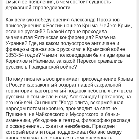
смысл её появления, в чём состоит сущность
державной справедливости…
Как великую победу оценил Александр Проханов
присоединение к России нашего Крыма. Чей же Крым,
если не русский? В какой стране проходила
знаменитая Ялтинская конференция? Разве на
Украине? Где, на каком полуострове англичане и
французы сражались с русскими в Крымской войне
1853-54 годов? Чьими полководцами были адмиралы
Корнилов и Нахимов, за какой Перекоп сражались
русские в Гражданской войне?
Потому писатель воспринимает присоединение Крыма
к России как законный возврат нашей сакральной
территории, как огромный подарок небесных сил всем
русским, в том числе и ему, Александру Проханову, на
его юбилей. Он пишет: "Когда элита, вскормлённая
народом потом и кровью, производит на свет не
Пушкина, не Чайковского и Мусоргского, а банки-
изменники, ублюдочные театры, философию распада
и осквернения… схватка неизбежна. Президент,
который все эти годы поддерживал баланс между
народом и знатью, старался скомпенсировать