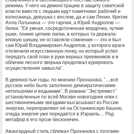
режима. У него на демонстрацию в защиту советской
власти вместе с людьми идут памятники: рабочий и
колхозница, девушка с веслом, да и сам Ленин. Критик
Алла Латынина — это гарпия, а Юрий Андропов —
белка: "Её умная, сосредоточенная мордочка, чуткие
ушки, тонкие цепкие лапки, в которых та держала
еловую шишку, не оставляли сомнения — это и был
сам Юрий Владимирович Андропов, у которого враги
отключили искусственную почку, но который успел
передать свой план в руки верных преемников и в
обличии лесного зверька продолжал курировать
осуществление замысла".
В девяностые годы, по мнению Проханова, "…всё
русское небо было заполнено демократическими
нетопырями и ведьмами". В романе "Экстремист"
установленные по всей Москве новогодние елки с
шестиконечными звездами высасывают из России
энергию, переправляют её на Останкинскую башню,
откуда энергия уже передаётся в Израиль… Ряд
метафор в его прозе бесконечен.
Авангардный стиль сближал Проханова с поэтами-