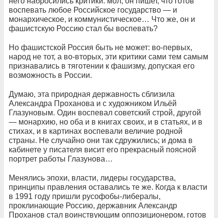
него набросились критики: мол, он пишет, что готов
воспевать любое Российское государство — и
монархическое, и коммунистическое… Что же, он и
фашистскую Россию стал бы воспевать?
Но фашистской Россия быть не может: во-первых,
народ не тот, а во-вторых, эти критики сами тем самым
признавались в тяготении к фашизму, допуская его
возможность в России.
Думаю, эта природная державность сблизила
Александра Проханова и с художником Ильёй
Глазуновым. Один воспевал советский строй, другой
— монархию, но оба и в книгах своих, и в статьях, и в
стихах, и в картинах воспевали величие родной
страны. Не случайно они так сдружились; и дома в
кабинете у писателя висит его прекрасный поясной
портрет работы Глазунова…
Менялись эпохи, власти, лидеры государства,
принципы правления оставались те же. Когда к власти
в 1991 году пришли русофобы-либералы,
проклинающие Россию, державник Александр
Проханов стал воинствующим оппозиционером, готов