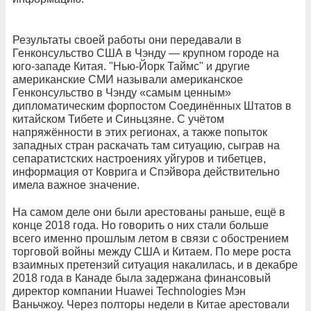
Результаты своей работы они передавали в
Генконсульство США в Чэнду — крупном городе на
юго-западе Китая. "Нью-Йорк Таймс" и другие
американские СМИ называли американское
Генконсульство в Чэнду «самым ценным»
дипломатическим форпостом Соединённых Штатов в
китайском Тибете и Синьцзяне. С учётом
напряжённости в этих регионах, а также попыток
западных стран раскачать там ситуацию, сыграв на
сепаратистских настроениях уйгуров и тибетцев,
информация от Коврига и Спэйвора действительно
имела важное значение.
На самом деле они были арестованы раньше, ещё в
конце 2018 года. Но говорить о них стали больше
всего именно прошлым летом в связи с обострением
торговой войны между США и Китаем. По мере роста
взаимных претензий ситуация накалилась, и в декабре
2018 года в Канаде была задержана финансовый
директор компании Huawei Technologies Мэн
Ваньчжоу. Через полторы недели в Китае арестовали