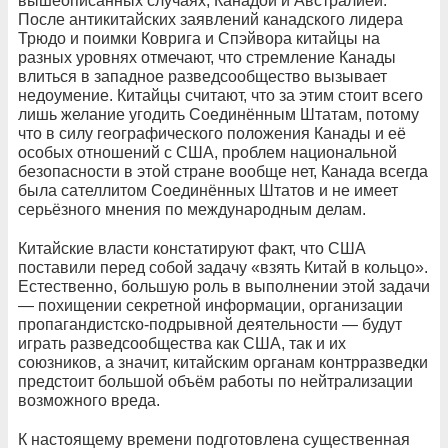
вышеописанных случаях, Канадой и Австралией.
После антикитайских заявлений канадского лидера
Трюдо и поимки Коврига и Спэйвора китайцы на
разных уровнях отмечают, что стремление Канады
влиться в западное разведсообщество вызывает
недоумение. Китайцы считают, что за этим стоит всего
лишь желание угодить Соединённым Штатам, потому
что в силу географического положения Канады и её
особых отношений с США, проблем национальной
безопасности в этой стране вообще нет, Канада всегда
была сателлитом Соединённых Штатов и не имеет
серьёзного мнения по международным делам.
Китайские власти констатируют факт, что США
поставили перед собой задачу «взять Китай в кольцо».
Естественно, большую роль в выполнении этой задачи
— похищении секретной информации, организации
пропагандистско-подрывной деятельности — будут
играть разведсообщества как США, так и их
союзников, а значит, китайским органам контрразведки
предстоит большой объём работы по нейтрализации
возможного вреда.
К настоящему времени подготовлена существенная