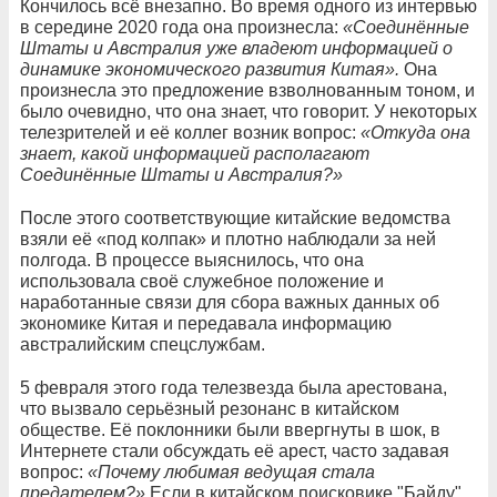
Кончилось всё внезапно. Во время одного из интервью
в середине 2020 года она произнесла:
«Соединённые
Штаты и Австралия уже владеют информацией о
динамике экономического развития Китая».
Она
произнесла это предложение взволнованным тоном, и
было очевидно, что она знает, что говорит. У некоторых
телезрителей и её коллег возник вопрос:
«Откуда она
знает, какой информацией располагают
Соединённые Штаты и Австралия?»
После этого соответствующие китайские ведомства
взяли её «под колпак» и плотно наблюдали за ней
полгода. В процессе выяснилось, что она
использовала своё служебное положение и
наработанные связи для сбора важных данных об
экономике Китая и передавала информацию
австралийским спецслужбам.
5 февраля этого года телезвезда была арестована,
что вызвало серьёзный резонанс в китайском
обществе. Её поклонники были ввергнуты в шок, в
Интернете стали обсуждать её арест, часто задавая
вопрос:
«Почему любимая ведущая стала
предателем?»
Если в китайском поисковике "Байду"