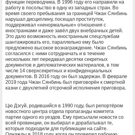
функции переводчика. В 1996 году его направили на
работу в посольство в одну из западных стран. Во
время своего пребывания за границей Чжан Сянбинь
нарушал дисциплину, посещал проституток,
поддерживал «ненормальные» отношения с
иностранками и даже завёл двух внебрачных детей.
Это дало возможность иностранным спецслужбам
шантажировать его, параллельно ему было
предложено высокое вознаграждение. Чжан Сянбинь
согласился с ними сотрудничать и в течение
нескольких лет передавал десятки секретных
документов и дипломатических материалов, в том
числе 14 сверхсекретных и конфиденциальных
документов. В 2016 году он был задержан. В феврале
2019 года Чжан Сянбинь был приговорён к смертной
казни с двухлетней отсрочкой исполнения приговора.
Цю Дэгуй, родившийся в 1990 году, был репортёром
новостного центра отдела пропаганды комитета
партии одного из уездов. Ему присылали новости со
всей провинции, он выбирал и дорабатывал те,
которые подходили для публикации на сайте.
Однажды в 2018 году, когда он проверял рабочую