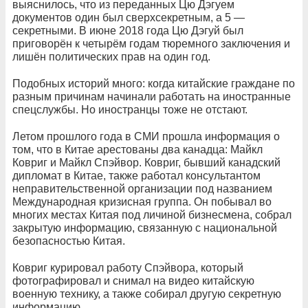
выяснилось, что из переданных Цю Дэгуем
документов один был сверхсекретным, а 5 —
секретными. В июне 2018 года Цю Дэгуй был
приговорён к четырём годам тюремного заключения и
лишён политических прав на один год.
Подобных историй много: когда китайские граждане по
разным причинам начинали работать на иностранные
спецслужбы. Но иностранцы тоже не отстают.
Летом прошлого года в СМИ прошла информация о
том, что в Китае арестованы два канадца: Майкл
Ковриг и Майкл Спэйвор. Ковриг, бывший канадский
дипломат в Китае, также работал консультантом
неправительственной организации под названием
Международная кризисная группа. Он побывал во
многих местах Китая под личиной бизнесмена, собрал
закрытую информацию, связанную с национальной
безопасностью Китая.
Ковриг курировал работу Спэйвора, который
фотографировал и снимал на видео китайскую
военную технику, а также собирал другую секретную
информацию.