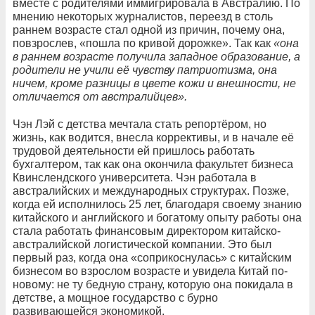
вместе с родителями иммигрировала в Австралию. По
мнению некоторых журналистов, переезд в столь
раннем возрасте стал одной из причин, почему она,
повзрослев, «пошла по кривой дорожке». Так как
«она
в раннем возрасте получила западное образование, а
родители не учили её чувству патриотизма, она
ничем, кроме разницы в цвете кожи и внешности, не
отличается от австралийцев».
Чэн Лэй с детства мечтала стать репортёром, но
жизнь, как водится, внесла коррективы, и в начале её
трудовой деятельности ей пришлось работать
бухгалтером, так как она окончила факультет бизнеса
Квинслендского университета. Чэн работала в
австралийских и международных структурах. Позже,
когда ей исполнилось 25 лет, благодаря своему знанию
китайского и английского и богатому опыту работы она
стала работать финансовым директором китайско-
австралийской логистической компании. Это был
первый раз, когда она «соприкоснулась» с китайским
бизнесом во взрослом возрасте и увидела Китай по-
новому: не ту бедную страну, которую она покидала в
детстве, а мощное государство с бурно
развивающейся экономикой.