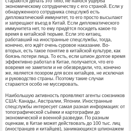
стараются делать это тихо, не нанося ущерба
экономическому сотрудничеству с его страной. Если у
обнаруженного сотрудника спецслужб есть
дипломатический иммунитет, то его просто высылают
и запрещают въезд в Китай. Если дипломатического
иммунитета нет, то ему придётся посидеть какое-то
время в китайской тюрьме. Если это китаец,
работавший на иностранные спецслужбы, тогда,
конечно, его ждёт очень суровое наказание. Во-
вторых, есть такое понятие в китайской культуре, как
боязнь потери лица. То есть, если шпион долгое время
эффективно работал в Китае, получается, что его
вовремя не заметили и не обезвредили, что, конечно
же, является позором для всех китайцев, не исключая
и руководство страны. Поэтому такие случаи
стараются особо не муссировать.
Наибольшую активность проявляют агенты союзников
США: Канады, Австралии, Японии. Иностранные
спецслужбы интересует самая разная информация: от
топографической съёмки и картографии до
экономической и военной разведки. По разным
оценкам, в Китае может действовать до 100 тыс. лиц
(иностранцев и китайцев), занимающихся шпионажем