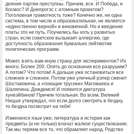
деяния партии преступны. Причем, все. И Победа, и
Космос? И Днепрогэс с атомным проектом?
Поголовная грамотность тоже? Конечно же, ни одна
система, в том числе и образовательная, не является
«единственно верной» и вековечной. Но и введение
платы это не путь. Поучились бы хоть у развитых
стран, если советское вызывает аллергию, где
доступность образования буквально лейтмотив
политических программ.
Может, взять вам иную страну для экспериментов? Их
много. Более 200. Опять до основания все разрушим?
А потом? Что потом! А дальше уже остановиться все
сложнее и сложнее. Потом уже уличный рэпер сменит
Шостаковича, а «поющие трусики» Магомаева и
Шаляпина. Дождемся! И появится диктатура
хунвэйбинов! Причем тотальная. Во всем. Великий
Ницше утверждал, что если долго смотреть в бездну,
то бездна посмотрит на тебя!
Изменился язык уже; литература и история как
предметы (и не только) влачат жалкое существование.
Так мы теряем все то, что обрамляет народ. Родство