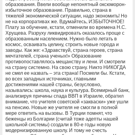
образования. Ввели вообще непонятный оксюморон-
избыточное образование. Правильно, страна в
тяжелой экономической ситуации, надо экономить! Но
не на корпоративах же. Вдумайтесь, ИЗБЫТОЧНОЕ!
Плату за обучение, кстати, отменили во времена Н.С.
Хрущева. Разруху ликвидировать оказалось проще с
образованным населением. Нужно было летать в
космос, осваивать целину, строить новые города и
заводы. Как же: «Здравствуй, страна героев, страна
мечтателей, страна ученых!» Образование
противопоставлялось мещанству и лени. И смотрели
на страну системно. На свою страну. Никто НИКОГДА
не смел ее назвать – эта страна! Посмели бы. Кстати,
во всех западных источниках, главными
достижениями нашей страны, безусловно,
назывались: школа, наука и культура. Всемирный банк,
анализируя причины спада ВВП в Израиле, обратил
внимание, что учителя советской «закваски» уже ушли
на пенсию. Новые же учителя не смогли в полной
мере ответить на вызовы. В Турции помнят, что
беженцы из Болгарии (считай тоже адепты нашей
школьной системы) создали в 80-е годы новую
модернизированную школу. И тому не счесть