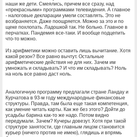
наши же дети. Смеялись, причем все сразу, над
«прекрасными» программами телевидения. А главное
- налоговые декларации умели составлять. Это не
возбраняется. Даже поощряется. Можно за это и по
щеке похлопать. Ладошкой так. Не больно. Главное в
перчатках. Пандемия все-таки. И вообще подцепить
что-то можно.
Из арифметики можно оставить лишь вычитание. Хотя
какой резон? Все равно вычтут. Остальные
арифметические действия не для них. Зачем им
умножать и складывать? И что им складывать? Ноль
на ноль все равно даст ноль.
Аналогичную программу предлагали стране Ландау и
Курчатова в 93-м году международные финансовые
структуры. Правда, там была еще такая компетенция,
как умение читать карты. Как же без этого? Дойти до
усадьбы барина как-то же надо. Потом видно
передумали. Зачем? Кучеры довезут. Хотя при такой
структуре занятости, где главным лицом становится
курьер (ничего против не имею), глядишь и впрямь