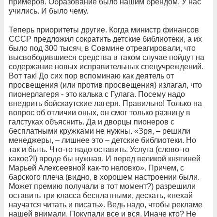
примеров. Образование было нашим брендом. У нас
учились. И было чему.
Теперь приоритеты другие. Когда министр финансов
СССР предложил сократить детские библиотеки, а их
было под 300 тысяч, в Совмине отреагировали, что
высвободившиеся средства в таком случае пойдут на
содержание новых исправительных спецучреждений.
Вот так! До сих пор вспоминаю как деятель от
просвещения (или против просвещения) излагал, что
пионерлагеря - это калька с Гулага. Посему надо
внедрить бойскаутские лагеря. Правильно! Только на
вопрос об отличии оных, он смог только разницу в
галстуках объяснить. Да и дворцы пионеров с
бесплатными кружками не нужны. «Зря, – решили
менеджеры, – лишнее это – детские библиотеки. Но
так и быть. Что-то надо оставить. Услуга (слово-то
какое?!) вроде бы нужная. И перед великой княгиней
Марьей Алексеевной как-то неловко». Причем, c
барского плеча (видно, в хорошем настроении были.
Может премию получали в тот момент?) разрешили
оставить три класса бесплатными, дескать, «нехай
научатся читать и писать». Ведь надо, чтобы рекламе
нашей внимали. Покупали все и вся. Иначе кто? Не