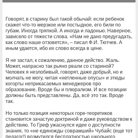
Говорят, в старину был такой обычай: если ребенок
скажет что-то мерзкое или постыдное, его били по
губам. Иногда тряпкой. А иногда и ладонью. Наверное,
зависело от тяжести слова. «Нам не дано предугадать,
как слово наше отзовется», – писал Ф.И. Тютчев. А
иным удается, ибо их слово всегда в цене.
Я не застал, к сожалению, данное действо. Жаль.
Может, напрасно так рьяно рвали со стариной?
Человек я незлобивый, говорят, даже добрый, но и
молчать не могу, читая «нетленные опусы» и этюды
когорты неприкасаемых менеджеров про
образование. Вроде бы и плюрализм. И все позиции
должны быть представлены. Да, всё это так. Вроде
так.
Но только позиция некоторых горе-теоретиков
становится зачастую доктриной и даже руководством к
действию. То Греф ужаснулся идее о доступности
знания, то «не единожды соврамший» Чубайс (еще тот
педагог!) возмутился бесплатностью школьного