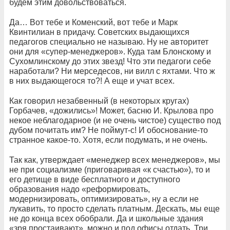
будем этим довольствоваться.
Да… Вот тебе и Коменский, вот тебе и Марк
Квинтилиан в придачу. Советских выдающихся
педагогов специально не называю. Ну не авторитет
они для «супер-менеджеров». Куда там Блонскому и
Сухомлинскому до этих звезд! Что эти педагоги себе
наработали? Ни мерседесов, ни вилл с яхтами. Что ж
в них выдающегося то?! А еще и учат всех.
Как говорил незабвенный (в некоторых кругах)
Горбачев, «дожились»! Может, басню И. Крылова про
некое неблагодарное (и не очень чистое) существо под
дубом почитать им? Не поймут-с! И обоснование-то
странное какое-то. Хотя, если подумать, и не очень.
Так как, утверждает «менеджер всех менеджеров», мы
не при социализме (приговаривая «к счастью»), то и
его детище в виде бесплатного и доступного
образования надо «реформировать,
модернизировать, оптимизировать», ну а если не
лукавить, то просто сделать платным. Дескать, мы еще
не до конца всех обобрали. Да и школьные здания
«зря простаивают», можно и под офисы отдать. Три