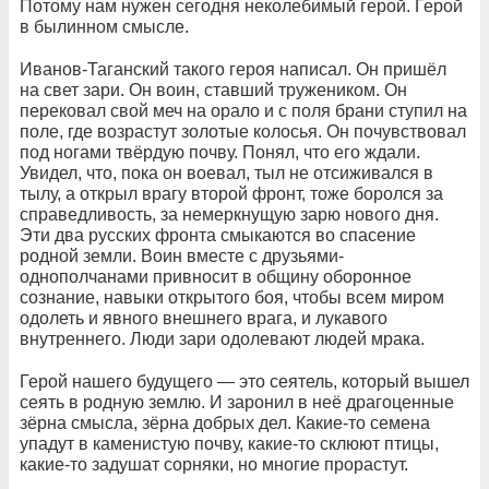
Потому нам нужен сегодня неколебимый герой. Герой
в былинном смысле.
Иванов-Таганский такого героя написал. Он пришёл
на свет зари. Он воин, ставший тружеником. Он
перековал свой меч на орало и с поля брани ступил на
поле, где возрастут золотые колосья. Он почувствовал
под ногами твёрдую почву. Понял, что его ждали.
Увидел, что, пока он воевал, тыл не отсиживался в
тылу, а открыл врагу второй фронт, тоже боролся за
справедливость, за немеркнущую зарю нового дня.
Эти два русских фронта смыкаются во спасение
родной земли. Воин вместе с друзьями-
однополчанами привносит в общину оборонное
сознание, навыки открытого боя, чтобы всем миром
одолеть и явного внешнего врага, и лукавого
внутреннего. Люди зари одолевают людей мрака.
Герой нашего будущего — это сеятель, который вышел
сеять в родную землю. И заронил в неё драгоценные
зёрна смысла, зёрна добрых дел. Какие-то семена
упадут в каменистую почву, какие-то склюют птицы,
какие-то задушат сорняки, но многие прорастут.