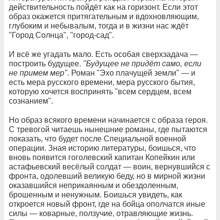
действительность пойдёт как на горизонт. Если этот
образ окажется притягательным и вдохновляющим,
глубоким и небывалым, тогда и в жизни нас ждёт
"Город Солнца", "город-сад".
И всё же угадать мало. Есть особая сверхзадача —
построить будущее.
"Будущее не придёт само, если
не примем мер"
. Роман "Эхо плачущей земли" — и
есть мера русского времени, мера русского бытия,
которую хочется воспринять "всем сердцем, всем
сознанием".
Но образ всякого времени начинается с образа героя.
С тревогой читаешь нынешние романы, где пытаются
показать, что будет после Специальной военной
операции. Зная историю литературы, боишься, что
вновь появится гоголевский капитан Копейкин или
астафьевский весёлый солдат — воин, вернувшийся с
фронта, одолевший великую беду, но в мирной жизни
оказавшийся неприкаянным и обездоленным,
брошенным и ненужным. Боишься увидеть, как
откроется новый фронт, где на бойца ополчатся иные
силы — коварные, ползучие, отравляющие жизнь.