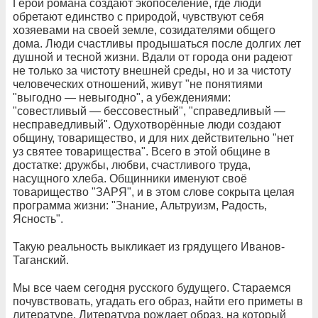
Герои романа создают экопоселение, где люди
обретают единство с природой, чувствуют себя
хозяевами на своей земле, созидателями общего
дома. Люди счастливы продышаться после долгих лет
душной и тесной жизни. Вдали от города они радеют
не только за чистоту внешней среды, но и за чистоту
человеческих отношений, живут "не понятиями
"выгодно — невыгодно", а убеждениями:
"совестливый — бессовестный", "справедливый —
несправедливый". Одухотворённые люди создают
общину, товарищество, и для них действительно "нет
уз святее товарищества". Всего в этой общине в
достатке: дружбы, любви, счастливого труда,
насущного хлеба. Общинники именуют своё
товарищество "ЗАРЯ", и в этом слове сокрыта целая
программа жизни: "Знание, Альтруизм, Радость,
Ясность".
Такую реальность выкликает из грядущего Иванов-
Таганский.
Мы все чаем сегодня русского будущего. Стараемся
почувствовать, угадать его образ, найти его приметы в
литературе. Литература рождает образ, на который