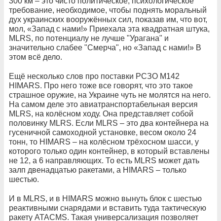
300 км – это чисто политическое, психологическое
требование, необходимое, чтобы поднять моральный
дух украинских вооружённых сил, показав им, что вот,
мол, «Запад с нами!» Приехала эта квадратная штука,
MLRS, по потенциалу не лучше "Урагана" и
значительно слабее "Смерча", но «Запад с нами!» В
этом всё дело.
Ещё несколько слов про поставки РСЗО M142
HIMARS. Про него тоже все говорят, что это такое
страшное оружие, на Украине чуть не молятся на него.
На самом деле это авиатранспортабельная версия
MLRS, на колёсном ходу. Она представляет собой
половинку MLRS. Если MLRS – это два контейнера на
гусеничной самоходной установке, весом около 24
тонн, то HIMARS – на колёсном трёхосном шасси, у
которого только один контейнер, в который вставлены
не 12, а 6 направляющих. То есть MLRS может дать
залп двенадцатью ракетами, а HIMARS – только
шестью.
И в MLRS, и в HIMARS можно вынуть блок с шестью
реактивными снарядами и вставить туда тактическую
ракету ATACMS. Такая универсализация позволяет