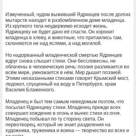
Измученный, чудом выживший Ядринцев после долгих
мытарств находит в разбомбленном доме младенца.
Из хрупкого тела неудержимо исходит жизнь.
Ядринцеву не будет дано её спасти. Он хоронит
младенца в хлеву, и животные, что притаились там,
склоняются не над яслями, а над могилой.
Но надорванный младенческой смертью Ядринцев
вдруг снова слышит стихи. Они бессловесны, не
облачены в человеческую речь: поэзия разливается во
всём мире, умножается в нём. Мир дышит поэзией.
Этими несказанными стихами говорят Крымский мост,
ледокол, спущенный на воду в Петербурге, храм
Василия Блаженного.
Младенец и был тем самым неведомым поэтом, что
посылал Ядринцеву стихи. Младенец прежде всех
совершил хождение в огонь и вынес стихи из огня.
Младенец побывал по ту сторону света. Он
первотворец, который не знает разделения на
художника, труженика и воина — творчество во всех и