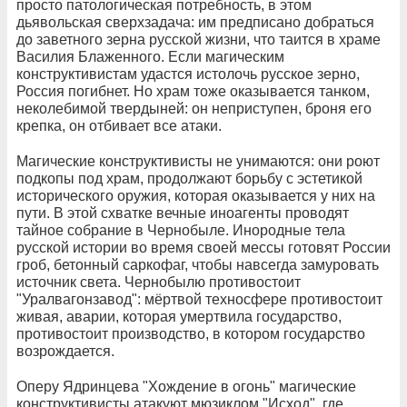
просто патологическая потребность, в этом
дьявольская сверхзадача: им предписано добраться
до заветного зерна русской жизни, что таится в храме
Василия Блаженного. Если магическим
конструктивистам удастся истолочь русское зерно,
Россия погибнет. Но храм тоже оказывается танком,
неколебимой твердыней: он неприступен, броня его
крепка, он отбивает все атаки.
Магические конструктивисты не унимаются: они роют
подкопы под храм, продолжают борьбу с эстетикой
исторического оружия, которая оказывается у них на
пути. В этой схватке вечные иноагенты проводят
тайное собрание в Чернобыле. Инородные тела
русской истории во время своей мессы готовят России
гроб, бетонный саркофаг, чтобы навсегда замуровать
источник света. Чернобылю противостоит
"Уралвагонзавод": мёртвой техносфере противостоит
живая, аварии, которая умертвила государство,
противостоит производство, в котором государство
возрождается.
Оперу Ядринцева "Хождение в огонь" магические
конструктивисты атакуют мюзиклом "Исход", где