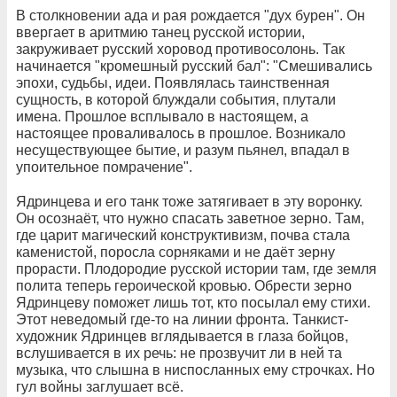
В столкновении ада и рая рождается "дух бурен". Он
ввергает в аритмию танец русской истории,
закруживает русский хоровод противосолонь. Так
начинается "кромешный русский бал": "Смешивались
эпохи, судьбы, идеи. Появлялась таинственная
сущность, в которой блуждали события, плутали
имена. Прошлое всплывало в настоящем, а
настоящее проваливалось в прошлое. Возникало
несуществующее бытие, и разум пьянел, впадал в
упоительное помрачение".
Ядринцева и его танк тоже затягивает в эту воронку.
Он осознаёт, что нужно спасать заветное зерно. Там,
где царит магический конструктивизм, почва стала
каменистой, поросла сорняками и не даёт зерну
прорасти. Плодородие русской истории там, где земля
полита теперь героической кровью. Обрести зерно
Ядринцеву поможет лишь тот, кто посылал ему стихи.
Этот неведомый где-то на линии фронта. Танкист-
художник Ядринцев вглядывается в глаза бойцов,
вслушивается в их речь: не прозвучит ли в ней та
музыка, что слышна в ниспосланных ему строчках. Но
гул войны заглушает всё.