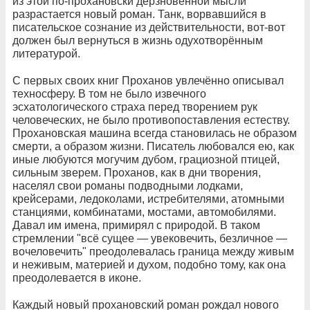
из этой по-прохановски дерзновенной мысли
разрастается новый роман. Танк, ворвавшийся в
писательское сознание из действительности, вот-вот
должен был вернуться в жизнь одухотворённым
литературой.
С первых своих книг Проханов увлечённо описывал
техносферу. В том не было извечного
эсхатологического страха перед творением рук
человеческих, не было противопоставления естеству.
Прохановская машина всегда становилась не образом
смерти, а образом жизни. Писатель любовался ею, как
иные любуются могучим дубом, грациозной птицей,
сильным зверем. Проханов, как в дни творения,
населял свои романы подводными лодками,
крейсерами, ледоколами, истребителями, атомными
станциями, комбинатами, мостами, автомобилями.
Давал им имена, примирял с природой. В таком
стремлении "всё сущее — увековечить, безличное —
вочеловечить" преодолевалась граница между живым
и неживым, материей и духом, подобно тому, как она
преодолевается в иконе.
Каждый новый прохановский роман рождал нового