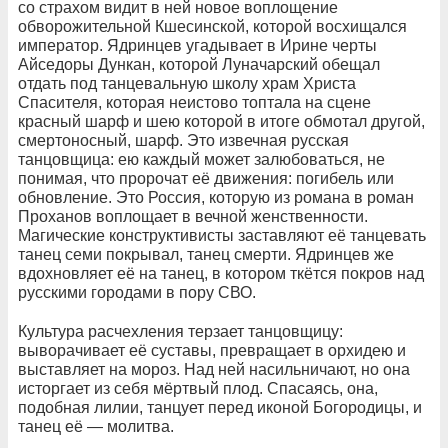
со страхом видит в ней новое воплощение
обворожительной Кшесинской, которой восхищался
император. Ядринцев угадывает в Ирине черты
Айседоры Дункан, которой Луначарский обещал
отдать под танцевальную школу храм Христа
Спасителя, которая неистово топтала на сцене
красный шарф и шею которой в итоге обмотал другой,
смертоносный, шарф. Это извечная русская
танцовщица: ею каждый может залюбоваться, не
понимая, что пророчат её движения: погибель или
обновление. Это Россия, которую из романа в роман
Проханов воплощает в вечной женственности.
Магические конструктивисты заставляют её танцевать
танец семи покрывал, танец смерти. Ядринцев же
вдохновляет её на танец, в котором ткётся покров над
русскими городами в пору СВО.
Культура расчехления терзает танцовщицу:
выворачивает её суставы, превращает в орхидею и
выставляет на мороз. Над ней насильничают, но она
исторгает из себя мёртвый плод. Спасаясь, она,
подобная лилии, танцует перед иконой Богородицы, и
танец её — молитва.