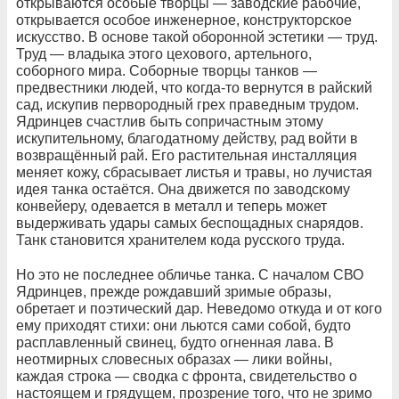
открываются особые творцы — заводские рабочие,
открывается особое инженерное, конструкторское
искусство. В основе такой оборонной эстетики — труд.
Труд — владыка этого цехового, артельного,
соборного мира. Соборные творцы танков —
предвестники людей, что когда-то вернутся в райский
сад, искупив первородный грех праведным трудом.
Ядринцев счастлив быть сопричастным этому
искупительному, благодатному действу, рад войти в
возвращённый рай. Его растительная инсталляция
меняет кожу, сбрасывает листья и травы, но лучистая
идея танка остаётся. Она движется по заводскому
конвейеру, одевается в металл и теперь может
выдерживать удары самых беспощадных снарядов.
Танк становится хранителем кода русского труда.
Но это не последнее обличье танка. С началом СВО
Ядринцев, прежде рождавший зримые образы,
обретает и поэтический дар. Неведомо откуда и от кого
ему приходят стихи: они льются сами собой, будто
расплавленный свинец, будто огненная лава. В
неотмирных словесных образах — лики войны,
каждая строка — сводка с фронта, свидетельство о
настоящем и грядущем, прозрение того, что не зримо