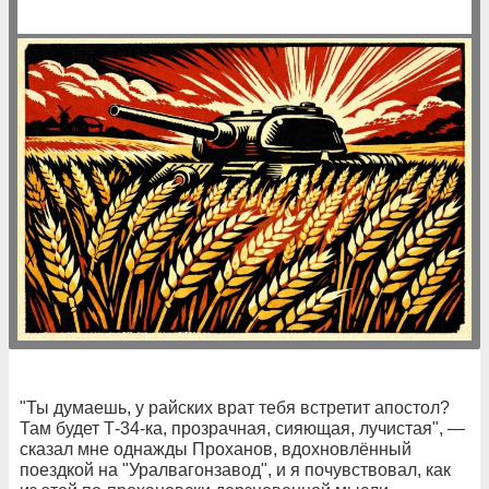
"Ты думаешь, у райских врат тебя встретит апостол?
Там будет Т-34-ка, прозрачная, сияющая, лучистая", —
сказал мне однажды Проханов, вдохновлённый
поездкой на "Уралвагонзавод", и я почувствовал, как