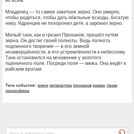
во всём.
Младенец — то самое заветное зерно. Оно умерло,
чтобы родиться, чтобы дать обильные всходы, богатую
ниву. Ядринцев не похоронил дитя, а заронил зерно.
Милый танк, как и грезил Проханов, прошёл путём
зерна. Он достиг своей полноты. Ведь полнота
подлинного творения — в его земной
незавершённости, в его устремлённости к небесному.
Танк остановился на мгновение у золотого
пшеничного поля. Посреди поля — межа. Она ведёт к
райским вратам.
Теги события:
книги
литература
проханов
роман
танки
техносфера