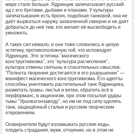
мире стало больше. Ядринцев запечатывает русский
ад с его бунтами, дыбами и плахами. У культуры
запечатывания есть броня, подобная танковой, она не
даёт вырваться наружу захваченной скверне и не даёт
добраться до неё тем, кто желает её высвободить и
умножить.
А таких сил немало, и они тоже сложились в целую
эстетику, противоположную той, что исповедует
Ядринцев. Это эстетика "магического
конструктивизма", это "культура расчехления",
культура отмены святынь и спасительных смыслов.
"Полнота творения достигается в его разрушении" —
манифест магического конструктивизма. Его адепты
способны уничтожить растительный танк Ядринцева,
разметать травы, листья и ветви, обратить всё в
перформанс, в акционизм, при этом посылая удары
тьмы "Уралвагонзаводу", но им не под силу одолеть
танк, защищённый сталью и русским творческим
откровением.
Осквернители будут взламывать русские коды,
плодить страдания, муки, отчаяние, но в этом не