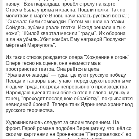
наяву: "Взял карандаш, провёл стрелу на карте.
Стрела была упряма и красна. Пошли полки. Так по
молитвам в марте Вновь начиналась русская весна";
"Сначала били самоходки. Потом мы шли на этажи.
Сойдясь, зубами рвали глотки. Исход решали штык-
ножи"; "Жилой квартал месили "грады". Их оборона
шла на убыль. Убит комбат. Ему наградой Послужит
мёртвый Мариуполь".
Из таких стихов рождается опера "Хождение в огонь".
Опере тесно на сцене, она невместима в
пространство театра. Она рвётся в цеха
"Уралвагонзавода" — туда, где куют русскую победу.
Певцы и танцоры выступают перед одухотворёнными
людьми труда, посреди непрерывного производства.
Нарождающиеся танки облекаются в слова, музыку и
танец, "проходят последнюю обработку", покрываются
невидимой броней. Теперь танк Ядринцева хранит код
русского творчества.
Художник вновь следует за своим творением. На
фронт. Герой романа подобен Верещагину, что шёл со
своими картинами на броненосце "Петропавловск" во