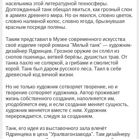
насельника этой литературной техносферы.
Долгожданный танк обещал явиться, как грозный слон
в армиях древнего мира. Но он явился, словно цветок,
словно наливной колос, словно ягода, брызнувшая
красным посреди поляны.
Таким представил в Музее современного искусства
своё изделие герой романа "Милый танк" — художник-
дизайнер Ядринцев. Грозное оружие он сплёл из
снопов пшеницы, ветвей берёзы, душистых трав. От
танка пахло не соляркой, а грибами и смолистой
корой. Танк был даром русского леса. Таил в себе
древесный код вечной жизни.
Но не только художник сотворяет творение, но и
творение сотворяет художника. Автор проживает
жизнь собственного создания, наполняется им,
уподобляется ему, и если создание меняет сущность,
художник меняется вместе с ним. Художник
перерождается, следуя за созданием.
Танк, его идея из выставочного зала влечёт
Ядринцева в цеха "Уралвагонзавода". Там дизайнеру