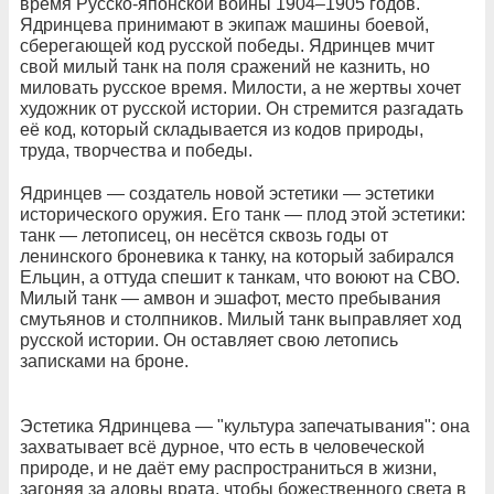
время Русско-японской войны 1904–1905 годов.
Ядринцева принимают в экипаж машины боевой,
сберегающей код русской победы. Ядринцев мчит
свой милый танк на поля сражений не казнить, но
миловать русское время. Милости, а не жертвы хочет
художник от русской истории. Он стремится разгадать
её код, который складывается из кодов природы,
труда, творчества и победы.
Ядринцев — создатель новой эстетики — эстетики
исторического оружия. Его танк — плод этой эстетики:
танк — летописец, он несётся сквозь годы от
ленинского броневика к танку, на который забирался
Ельцин, а оттуда спешит к танкам, что воюют на СВО.
Милый танк — амвон и эшафот, место пребывания
смутьянов и столпников. Милый танк выправляет ход
русской истории. Он оставляет свою летопись
записками на броне.
Эстетика Ядринцева — "культура запечатывания": она
захватывает всё дурное, что есть в человеческой
природе, и не даёт ему распространиться в жизни,
загоняя за адовы врата, чтобы божественного света в