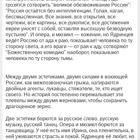
грозятся сотворить "великое обезвоживание России":
"Россия остаётся без интеллигенции. Голая, нагая,
бессмысленная. Все знания, все открытия, все
чертежи, все картины, все рукописи, все достижения
евреи уносят с собой, оставляя высохшую безводную
пустыню". И опера, и мюзикл — хожения, но Ядринцев
ведёт Россию от ада к раю, показывает человека по ту
сторону света, а его враги — от рая к аду, сотворяют
"Божественную комедию" наоборот, показывают
человека по ту сторону тьмы.
Между двумя эстетиками, двумя силами в воюющей
России, как межпозвоночная грыжа, натираются
двойные агенты, лукавцы, стяжатели, те, кто ищет
своего. Но история постепенно перемалывает эти
плевелы между двумя жерновами, чтобы сохранить
драгоценное зерно.
Две эстетики борются за русское слово, русскую
музыку, русский танец. Опера и мюзикл борются за
танцовщицу. У неё есть имя Ирина, она пленительна, в
ней уживаются страсть и покой. Ядринцев её любит, но