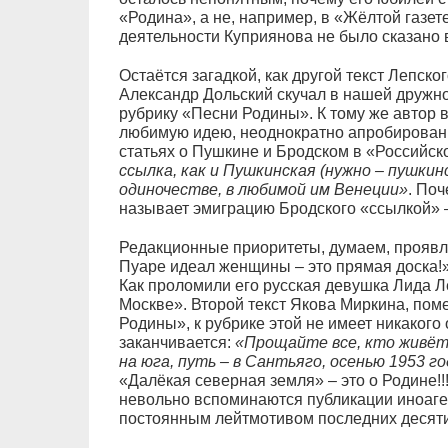
«Родина», а не, например, в «Жёлтой газет
деятельности Куприянова не было сказано 
Остаётся загадкой, как другой текст Лепск
Александр Дольский скучал в нашей дружн
рубрику «Песни Родины». К тому же автор 
любимую идею, неоднократно апробирован
статьях о Пушкине и Бродском в «Российско
ссылка, как и Пушкинская (нужно – пушкинс
одиночестве, в любимой им Венеции»
. Поч
называет эмиграцию Бродского «ссылкой» –
Редакционные приоритеты, думаем, проявля
Пуаре идеал женщины – это прямая доска!
Как проломили его русская девушка Лида Л
Москве». Второй текст Якова Миркина, по
Родины», к рубрике этой не имеет никакого
заканчивается:
«Прощайте все, кто живёт 
на юга, путь – в Сантьяго, осенью 1953 го
«Далёкая северная земля» – это о Родине!!
невольно вспоминаются публикации иноаге
постоянным лейтмотивом последних десяти