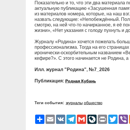
Показательно и то, что эти два материала 
актуальную публикацию «Засушенная памя
из материалов номера, которые, на наш взг
назвать следующие: «Непобеждённый. Полв
смотрю, на ней что-то начирканное, я её п
жизни», «Нет указания с голоду пухнуть и д
Журналу «Родина» хочется пожелать больш
профессионализма. Тогда на его страницах 
иронически-оскорбительным названием «Веч
кефире?». С этого начинается не Родина, 
Илл. журнал "Родина", №7_2026
Публикация:
Родная Кубань
Теги события:
журналы
общество
Ресурс
Email
VK
Telegram
Gmail
LiveJournal
Print
Twitter
V