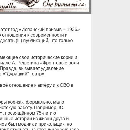
этот год «Испанский призыв – 1936»
о отношения к современности и
сять (!!!) публикаций, что только
имеющее свои исторические корни и
ериале А. Решетина «Фронтовые роли
 Правда, вызывает удивление
 «“Дурацкий” театр».
оё отношение к актёру и к СВО в
оры кое-как, формально, мало
стскую работу. Например, Ю.
в», посвящённом 75-летию
ичные истории из жизни друга и
нов был модник и прикольщик, но
тоит отмечать на страницах журнала