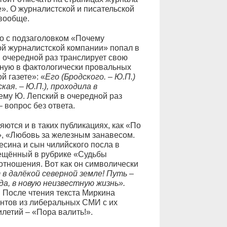
е». О журналистской и писательской
вообще.
ого с подзаголовком «Почему
ой журналистской компании» попал в
в очередной раз транслирует свою
ную в фактологически провальных
й газете»: «
Его (Бродского. – Ю.П.)
кая. – Ю.П.), проходила в
ему Ю. Лепский в очередной раз
 вопрос без ответа.
ются и в таких публикациях, как «По
», «Любовь за железным занавесом.
есина и сын чилийского посла в
мещённый в рубрике «Судьбы
 отношения. Вот как он символически
в далёкой северной земле! Путь –
да, в новую неизвестную жизнь».
! После чтения текста Миркина
нтов из либеральных СМИ с их
летий – «Пора валить!».