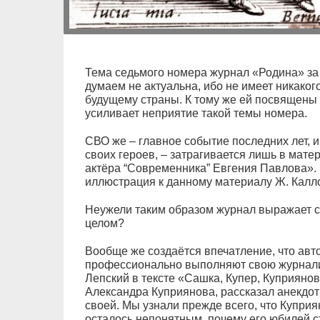
Тема седьмого номера журнал «Родина» за 
думаем не актуальна, ибо не имеет никаког
будущему страны. К тому же ей посвящены де
усиливает неприятие такой темы номера.
СВО же – главное событие последних лет, 
своих героев, – затрагивается лишь в мат
актёра “Современника” Евгения Павлова».
иллюстрация к данному материалу Ж. Калло
Неужели таким образом журнал выражает св
целом?
Вообще же создаётся впечатление, что авт
профессионально выполняют свою журнали
Лепский в тексте «Сашка, Купер, Куприяно
Александра Куприянова, рассказал анекдот
своей. Мы узнали прежде всего, что Куприя
осталось непонятным, почему его юбилей с