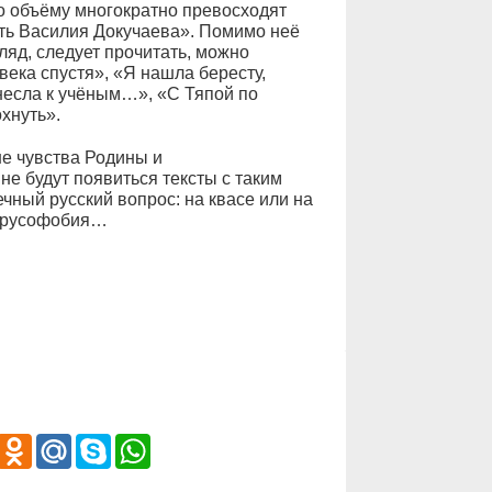
по объёму многократно превосходят
ть Василия Докучаева». Помимо неё
ляд, следует прочитать, можно
ека спустя», «Я нашла бересту,
онесла к учёным…», «С Тяпой по
охнуть».
е чувства Родины и
не будут появиться тексты с таким
ный русский вопрос: на квасе или на
а русофобия…
iber
Odnoklassniki
Mail.Ru
Skype
WhatsApp