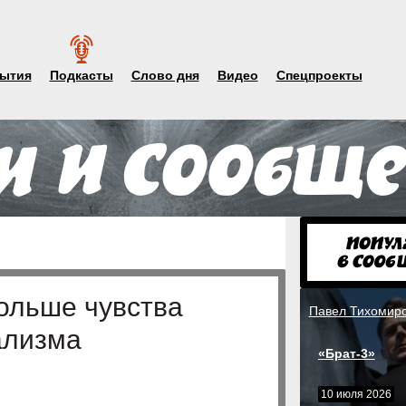
ытия
Подкасты
Слово дня
Видео
Спецпроекты
ольше чувства
Павел Тихомир
ализма
«Брат-3»
10 июля 2026