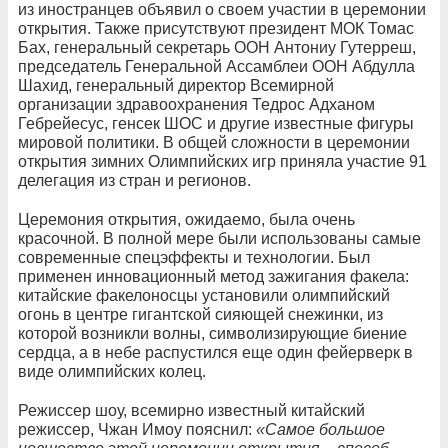
из иностранцев объявил о своем участии в церемонии
открытия. Также присутствуют президент МОК Томас
Бах, генеральный секретарь ООН Антониу Гутерреш,
председатель Генеральной Ассамблеи ООН Абдулла
Шахид, генеральный директор Всемирной
организации здравоохранения Тедрос Адханом
Гебрейесус, генсек ШОС и другие известные фигуры
мировой политики. В общей сложности в церемонии
открытия зимних Олимпийских игр приняла участие 91
делегация из стран и регионов.
Церемония открытия, ожидаемо, была очень
красочной. В полной мере были использованы самые
современные спецэффекты и технологии. Был
применен инновационный метод зажигания факела:
китайские факелоносцы установили олимпийский
огонь в центре гигантской сияющей снежинки, из
которой возникли волны, символизирующие биение
сердца, а в небе распустился еще один фейерверк в
виде олимпийских колец.
Режиссер шоу, всемирно известный китайский
режиссер, Чжан Имоу пояснил:
«Самое большое