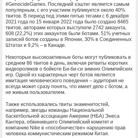
#GenocideGames. Последний хэштег является самым
популярным, с его участием публикуется около 40%
твитов. В период под этими пятью тегами с 6 декабря
2021 года по 15 января 2022 года было создано 8465
твитов, авторами которых выступили 2742 аккаунта,
608 (22,2%) этих аккаунтов были ботами. 51% учетных
записей ботов созданы в Японии, 30% в Соединенных
Штатах и 9,2% – в Канаде.
Некоторые высокоактивные боты могут публиковать в
среднем 86 твитов в день, включая ретвиты коротких
видеороликов о бойкоте Би-би-си зимних Олимпийских
игр. Одной из характерных черт ботов является
имитация человеческого поведения – аудитория не
всегда может сразу понять, что имеет дело с ботом, а
не живым пользователем.
Также использовались твиты знаменитостей,
например, звезды команды Национальной
баскетбольной ассоциации Америки (НБА) Энеса
Кантера, обвинившего Олимпийский комитет и
компанию Nike в «пособничестве» нарушению прав
человека коммунистическим режимом Китая.