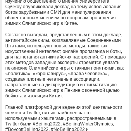
изучению общественного мнения Университета
Сучжоу опубликовали доклад на тему использования
ботов зарубежными СМИ для манипулирования
общественным мнением по вопросам проведения
зимних Олимпийских игр в Китае.
Согласно выводам, представленным в этом докладе,
антикитайские силы, возглавляемые Соединенными
Штатами, используют новые методы, такие как
искусственный интеллект, онлайн пропаганда и боты,
для нагнетания антикитайских настроений. С помощью
этих методов западные эксперты стремятся увязать
пекинские Олимпийские игры с такими понятиями, как
«политика», «коронавирус», «права человека»,
создавая плотные негативные ассоциации,
направленные на дискредитацию и стигматизацию
зимних Олимпийских игр в Пекине с конечной целью
бойкота и изоляции Китая.
Главной платформой для ведения этой деятельности
является Twitter, пятью наиболее часто
используемыми хэштегами, распространяемыми в
Twitter были #Beijing2022, #BeijingWinterOlympics,
#BoycottBeijing2022, #NoBeijing2022 и