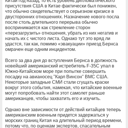
Китай год назад, то есть уровень дипломатического
присутствия США в Китае фактически был понижен,
что обычно свидетельствует о серьезном кризисе в
двусторонних отношениях. Назначение нового посла
после столь длительного перерыва обычно
воспринимается как стремление сторон
«перезагрузить» отношения, убрать из них негатив и
начать их с чистого листа. Однако тут это вряд ли
удастся, так как, помимо «эвакуации» приезд Бернса
омрачен еще одним инцидентом.
Всего за два дня до вступления Бернса в должность
новейший американский истребитель F-35C упал в
Южно-Китайском море при попытке совершить
посадку на авианосец "Карл Винсон" ВМС США.
Некоторые западные СМИ стали сгущать краски
вокруг этого события, намекая, что китайские военные
могут попробовать найти этот самолет раньше
американцев, чтобы захватить его и изучить.
Однако вне зависимости от действий китайцев теперь
американским военным придется задержаться у
морских границ Китая на длительный период времени,
потому что, по оценкам экспертов, спасательным