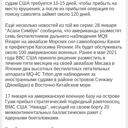
судам США требуется 10-15 дней, чтобы прибыть на
место крушения, а после их прибытия операция по
поиску самолета займет около 120 дней.
Ещё несколько новостей из той же серии: 26 января
"Асахи Симбун" сообщила, что американцы разместят
семь беспилотников дальнего наблюдения MQ9
Reaper на авиабазе Морских сил самообороны Каноя
в префектуре Кагосима Японии. Их будет обслуживать
около 100 американских военных. Ранее в мае 2021
года ВВС США приняло решение разместить в
течение пяти месяцев на своей авиабазе Мисава в
Японии два высотных беспилотных летательных
аппарата MQ-4C Triton для наблюдения за
иностранными судами в районе островов Сенкаку
(Дяоюйдао) в Восточно-Китайском море.
17 января на американскую военную базу на острове
Гуам прибыл стратегический подводный ракетоносец
ВМС США "Невада", несущий на своем борту 20
межконтинентальных баллистических ракет с
ядерными боеголовками.