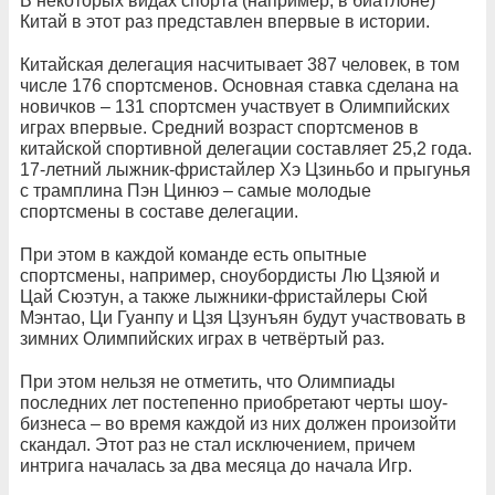
В некоторых видах спорта (например, в биатлоне)
Китай в этот раз представлен впервые в истории.
Китайская делегация насчитывает 387 человек, в том
числе 176 спортсменов. Основная ставка сделана на
новичков – 131 спортсмен участвует в Олимпийских
играх впервые. Средний возраст спортсменов в
китайской спортивной делегации составляет 25,2 года.
17-летний лыжник-фристайлер Хэ Цзиньбо и прыгунья
с трамплина Пэн Цинюэ – самые молодые
спортсмены в составе делегации.
При этом в каждой команде есть опытные
спортсмены, например, сноубордисты Лю Цзяюй и
Цай Сюэтун, а также лыжники-фристайлеры Сюй
Мэнтао, Ци Гуанпу и Цзя Цзунъян будут участвовать в
зимних Олимпийских играх в четвёртый раз.
При этом нельзя не отметить, что Олимпиады
последних лет постепенно приобретают черты шоу-
бизнеса – во время каждой из них должен произойти
скандал. Этот раз не стал исключением, причем
интрига началась за два месяца до начала Игр.