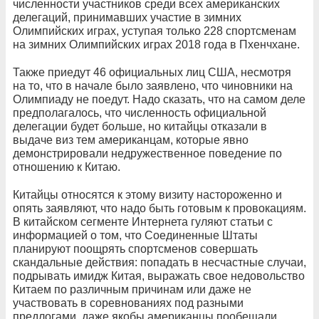
численности участников среди всех американских
делегаций, принимавших участие в зимних
Олимпийских играх, уступая только 228 спортсменам
на зимних Олимпийских играх 2018 года в Пхенчхане.
Также приедут 46 официальных лиц США, несмотря
на то, что в начале было заявлено, что чиновники на
Олимпиаду не поедут. Надо сказать, что на самом деле
предполагалось, что численность официальной
делегации будет больше, но китайцы отказали в
выдаче виз тем американцам, которые явно
демонстрировали недружественное поведение по
отношению к Китаю.
Китайцы относятся к этому визиту настороженно и
опять заявляют, что надо быть готовым к провокациям.
В китайском сегменте Интернета гуляют статьи с
информацией о том, что Соединенные Штаты
планируют поощрять спортсменов совершать
скандальные действия: попадать в несчастные случаи,
подрывать имидж Китая, выражать свое недовольство
Китаем по различным причинам или даже не
участвовать в соревнованиях под разными
предлогами, даже якобы американцы пообещали