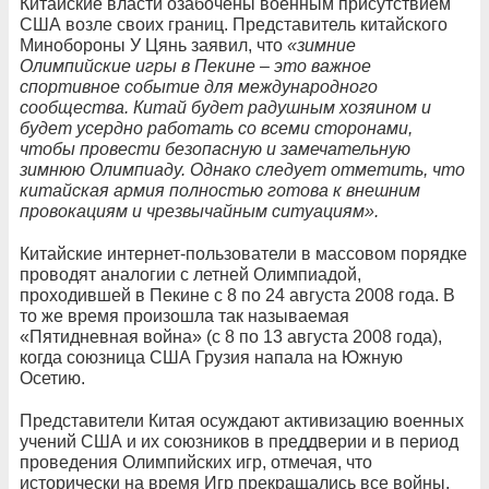
Китайские власти озабочены военным присутствием
США возле своих границ. Представитель китайского
Минобороны У Цянь заявил, что
«зимние
Олимпийские игры в Пекине – это важное
спортивное событие для международного
сообщества. Китай будет радушным хозяином и
будет усердно работать со всеми сторонами,
чтобы провести безопасную и замечательную
зимнюю Олимпиаду. Однако следует отметить, что
китайская армия полностью готова к внешним
провокациям и чрезвычайным ситуациям».
Китайские интернет-пользователи в массовом порядке
проводят аналогии с летней Олимпиадой,
проходившей в Пекине с 8 по 24 августа 2008 года. В
то же время произошла так называемая
«Пятидневная война» (с 8 по 13 августа 2008 года),
когда союзница США Грузия напала на Южную
Осетию.
Представители Китая осуждают активизацию военных
учений США и их союзников в преддверии и в период
проведения Олимпийских игр, отмечая, что
исторически на время Игр прекращались все войны,