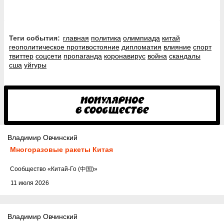
Теги события:
главная
политика
олимпиада
китай
геополитическое противостояние
дипломатия
влияние
спорт
твиттер
соцсети
пропаганда
коронавирус
война
скандалы
сша
уйгуры
Владимир Овчинский
Многоразовые ракеты Китая
Cообщество
«Китай-Го (中国)»
11 июля 2026
Владимир Овчинский