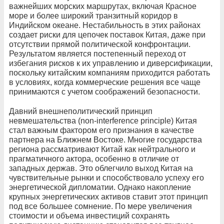
важнейших морских маршрутах, включая Красное
море и более широкий транзитный коридор в
Индийском океане. Нестабильность в этих районах
создает риски для цепочек поставок Китая, даже при
отсутствии прямой политической конфронтации.
Результатом является постепенный переход от
избегания рисков к их управлению и диверсификации,
поскольку китайским компаниям приходится работать
в условиях, когда коммерческие решения все чаще
принимаются с учетом соображений безопасности.
Давний внешнеполитический принцип
невмешательства (non-interference principle) Китая
стал важным фактором его признания в качестве
партнера на Ближнем Востоке. Многие государства
региона рассматривают Китай как нейтрального и
прагматичного актора, особенно в отличие от
западных держав. Это облегчило выход Китая на
чувствительные рынки и способствовало успеху его
энергетической дипломатии. Однако накопление
крупных энергетических активов ставит этот принцип
под все большее сомнение. По мере увеличения
стоимости и объема инвестиций сохранять