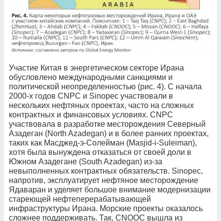
Участие Китая в энергетическом секторе Ирана
обусловлено международными санкциями и
политической неопределенностью (рис. 4). С начала
2000‑х годов CNPC и Sinopec участвовали в
нескольких нефтяных проектах, часто на сложных
контрактных и финансовых условиях. CNPC
участвовала в разработке месторождения Северный
Азадеган (North Azadegan) и в более ранних проектах,
таких как Масджед-э-Солейман (Masjid-i-­Suleiman),
хотя была вынуждена отказаться от своей доли в
Южном Азадегане (South Azadegan) из-за
невыполненных контрактных обязательств. Sinopec,
напротив, эксплуатирует нефтяное месторождение
Ядаваран и уделяет большое внимание модернизации
стареющей нефтеперерабатывающей
инфраструктуры Ирана. Морские проекты оказалось
сложнее поддерживать. Так, CNOOC вышла из