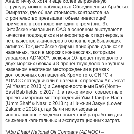
Аналогичную, хотя и еще более выраженную
структуру можно наблюдать в Объединенных Арабских
Эмиратах, где общая стоимость контрактов на
строительство превышает объем инвестиций
примерно в соотношении один к трем (рис. 3).
Китайские компании в ОАЭ в основном выступают в
качестве подрядчиков и миноритарных партнеров, а
не в качестве акционеров в основных добывающих
активах. Так, китайские фирмы приобрели доли как в
наземных, так и в морских концессиях, которыми
управляет ADNOC*, включая 10‑процентную долю в
двух морских блоках и 8‑процентную долю в крупном
наземном нефтяном месторождении в рамках
долгосрочных соглашений. Кроме того, CNPC и
ADNOC сотрудничали в наземных проектах Аль-­Ясат
(Al Yasat; с 2013 г.) и Северо-восточный Баб (North-­
East Bab fields; с 2017 г.), а также имеют совместные
проекты морских месторождений Умм-­Шаиф и Наср
(Umm Shaif & Nasr; с 2018 г.) и Нижний Закум (Lower
Zakum; с 2018 г.), где были использованы
инновационные модели совместной разработки для
снижения капитальных и эксплуатационных затрат.
*
Abu Dhabi National Oil Company (ADNOC) –