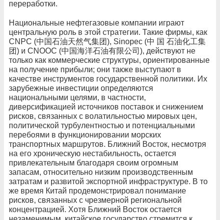
переработки.
Национальные нефтегазовые компании играют
центральную роль в этой стратегии. Такие фирмы, как
CNPC (中国石油天然气集团), Sinopec (中 国 石油化工集
团) и CNOOC (中国海洋石油有限公司), действуют не
только как коммерческие структуры, ориентированные
на получение прибыли; они также выступают в
качестве инструментов государственной политики. Их
зарубежные инвестиции определяются
национальными целями, в частности,
диверсификацией источников поставок и снижением
рисков, связанных с волатильностью мировых цен,
политической турбулентностью и потенциальными
перебоями в функционировании морских
транспортных маршрутов. Ближний Восток, несмотря
на его хроническую нестабильность, остается
привлекательным благодаря своим огромным
запасам, относительно низким производственным
затратам и развитой экспортной инфраструктуре. В то
же время Китай продемонстрировал понимание
рисков, связанных с чрезмерной региональной
концентрацией. Хотя Ближний Восток остается
незаменимым, китайское государство стремится к