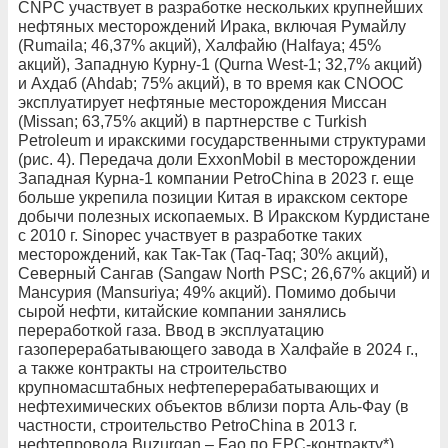
CNPC участвует в разработке нескольких крупнейших
нефтяных месторождений Ирака, включая Румайлу
(Rumaila; 46,37% акций), Халфайю (Halfaya; 45%
акций), Западную Курну‑1 (Qurna West‑1; 32,7% акций)
и Ахдаб (Ahdab; 75% акций), в то время как CNOOC
эксплуатирует нефтяные месторождения Миссан
(Missan; 63,75% акций) в партнерстве с Turkish
Petroleum и иракскими государственными структурами
(рис. 4). Передача доли ExxonMobil в месторождении
Западная Курна‑1 компании PetroChina в 2023 г. еще
больше укрепила позиции Китая в иракском секторе
добычи полезных ископаемых. В Иракском Курдистане
с 2010 г. Sinopec участвует в разработке таких
месторождений, как Так-­Так (Taq-­Taq; 30% акций),
Северный Сангав (Sangaw North PSC; 26,67% акций) и
Мансурия (Mansuriya; 49% акций). Помимо добычи
сырой нефти, китайские компании занялись
переработкой газа. Ввод в эксплуатацию
газоперерабатывающего завода в Халфайе в 2024 г.,
а также контракты на строительство
крупномасштабных нефтеперерабатывающих и
нефтехимических объектов вблизи порта Аль-­Фау (в
частности, строительство PetroChina в 2013 г.
нефтепровода Buzurgan – Fao по EPC-контракту*)