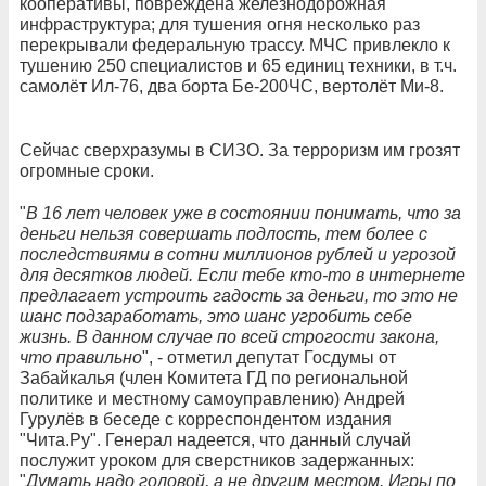
кооперативы, повреждена железнодорожная
инфраструктура; для тушения огня несколько раз
перекрывали федеральную трассу. МЧС привлекло к
тушению 250 специалистов и 65 единиц техники, в т.ч.
самолёт Ил-76, два борта Бе-200ЧС, вертолёт Ми-8.
Сейчас сверхразумы в СИЗО. За терроризм им грозят
огромные сроки.
"
В 16 лет человек уже в состоянии понимать, что за
деньги нельзя совершать подлость, тем более с
последствиями в сотни миллионов рублей и угрозой
для десятков людей. Если тебе кто-то в интернете
предлагает устроить гадость за деньги, то это не
шанс подзаработать, это шанс угробить себе
жизнь. В данном случае по всей строгости закона,
что правильно
", - отметил депутат Госдумы от
Забайкалья (член Комитета ГД по региональной
политике и местному самоуправлению) Андрей
Гурулёв в беседе с корреспондентом издания
"Чита.Ру". Генерал надеется, что данный случай
послужит уроком для сверстников задержанных:
"
Думать надо головой, а не другим местом. Игры по