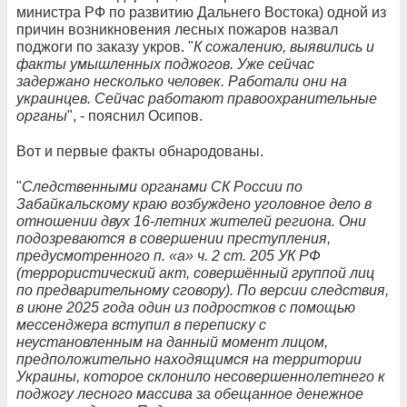
министра РФ по развитию Дальнего Востока) одной из
причин возникновения лесных пожаров назвал
поджоги по заказу укров. "
К сожалению, выявились и
факты умышленных поджогов. Уже сейчас
задержано несколько человек. Работали они на
украинцев. Сейчас работают правоохранительные
органы
", - пояснил Осипов.
Вот и первые факты обнародованы.
"
Следственными органами СК России по
Забайкальскому краю возбуждено уголовное дело в
отношении двух 16-летних жителей региона. Они
подозреваются в совершении преступления,
предусмотренного п. «а» ч. 2 ст. 205 УК РФ
(террористический акт, совершённый группой лиц
по предварительному сговору). По версии следствия,
в июне 2025 года один из подростков с помощью
мессенджера вступил в переписку с
неустановленным на данный момент лицом,
предположительно находящимся на территории
Украины, которое склонило несовершеннолетнего к
поджогу лесного массива за обещанное денежное