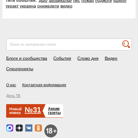
Теги события:
дфо
забайкалье
лес
пожар
поджоги
ущерб
теракт
украина
онижедети
видео
Блоги и сообщества
События
Слово дня
Видео
Спецпроекты
О нас
Контактная информация
День ТВ
№31
Архив
Новый
номер
газеты