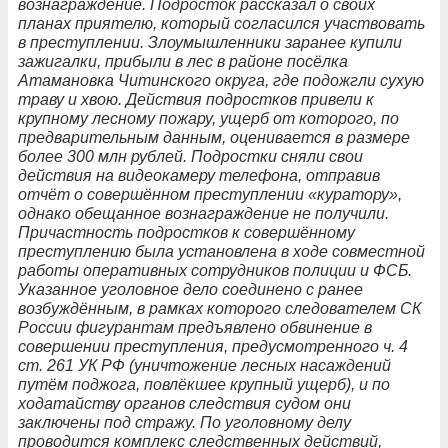
вознаграждение. Подросток рассказал о своих
планах приятелю, который согласился участвовать
в преступлении. Злоумышленники заранее купили
зажигалки, прибыли в лес в районе посёлка
Атамановка Читинского округа, где подожгли сухую
траву и хвою. Действия подростков привели к
крупному лесному пожару, ущерб от которого, по
предварительным данным, оценивается в размере
более 300 млн рублей. Подростки сняли свои
действия на видеокамеру телефона, отправив
отчёт о совершённом преступлении «куратору»,
однако обещанное вознаграждение не получили.
Причастность подростков к совершённому
преступлению была установлена в ходе совместной
работы оперативных сотрудников полиции и ФСБ.
Указанное уголовное дело соединено с ранее
возбуждённым, в рамках которого следователем СК
России фигурантам предъявлено обвинение в
совершении преступления, предусмотренного ч. 4
ст. 261 УК РФ (уничтожение лесных насаждений
путём поджога, повлёкшее крупный ущерб), и по
ходатайству органов следствия судом они
заключены под стражу. По уголовному делу
проводится комплекс следственных действий,