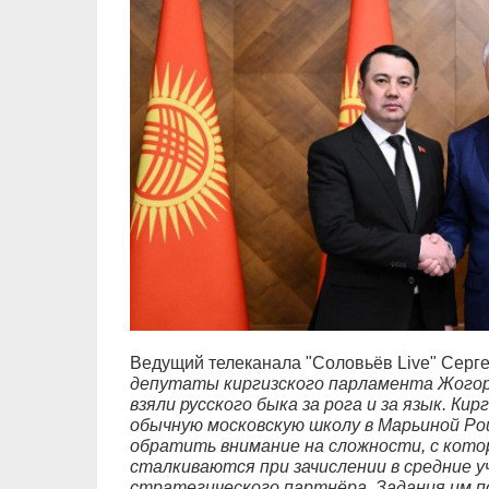
Ведущий телеканала "Соловьёв Live" Серге
депутаты киргизского парламента Жогорку
взяли русского быка за рога и за язык. Ки
обычную московскую школу в Марьиной Рощ
обратить внимание на сложности, с кот
сталкиваются при зачислении в средние у
стратегического партнёра. Задания им п