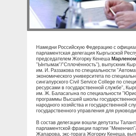
Намедни Российскую Федерацию с официал
парламентская делегация Кыргызской Респуб
председателем Жогорку Кенеша
Марленом
"Ынтымак"/"Сплочённость"), выпускник Кыр
им. И. Раззакова по специальности "Автома
экономического университета по специальн
сингапурского Civil Service College по сп
ресурсами в государственной службе", Кыр
им. Ж. Баласагына по специальности "Юри
программы Высшей школы государственног
народного хозяйства и государственной с
государственного управления для руководит
В состав делегации вошли депутаты Талан
парламентской фракции партии "Мекенчил"
Жапарова, экс-торага Жогорку Кенеша, вып