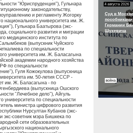
льности "Юриспруденция"), Гульнара
4 августа 2026
титуционному законодательству,
Суд в Москве
амоуправлению и регламенту Жогорку
пособниками
о национального университета им. Ж.
Германии Ба
ия"), Гульнара Баатырова (экс-
Шухевича
уда, социального развития и миграции
ого медицинского института по
 Салымбеков (выпускник Чуйского
беткалиева по специальности
ого университета им. Ж. Баласагына
ийской академии народного хозяйства
 РФ по специальности
ние"), Гуля Кожокулова (выпускница
ниверситета им. 50-летия СССР -
война
 им. Ж. Баласагына - по
Эгенбердиева (выпускница Ошского
ности "Лечебное дело"), Айгуль
о университета по специальности
ститель министра цифрового развития
спублики Нурсултан Кубанов (экс-
и экс-советник мэра Бишкека по
ародной сети образовательных
Кыргызского национального