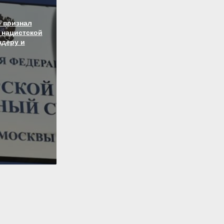
 признал
 нацистской
ндеру и