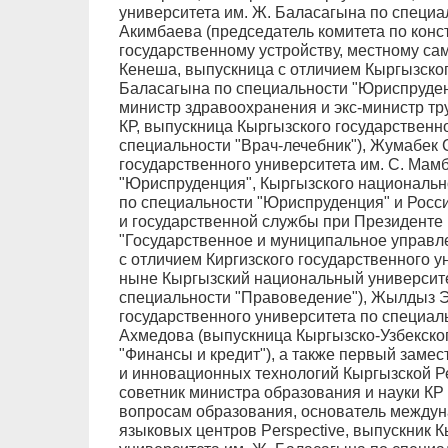
университета им. Ж. Баласагына по специа
Акимбаева (председатель комитета по конс
государственному устройству, местному с
Кенеша, выпускница с отличием Кыргызског
Баласагына по специальности "Юриспруденц
министр здравоохранения и экс-министр тр
КР, выпускница Кыргызского государственн
специальности "Врач-лечебник"), Жумабек
государственного университета им. С. Мам
"Юриспруденция", Кыргызского национальн
по специальности "Юриспруденция" и Росс
и государственной службы при Президенте
"Государственное и муниципальное управле
с отличием Киргизского государственного у
ныне Кыргызский национальный университет
специальности "Правоведение"), Жылдыз 
государственного университета по специаль
Ахмедова (выпускница Кыргызско-Узбекског
"Финансы и кредит"), а также первый заме
и инновационных технологий Кыргызской Ре
советник министра образования и науки КР 
вопросам образования, основатель междун
языковых центров Perspective, выпускник 