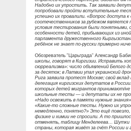
Надобно их упростить. Так заявили депут
попробовали пройти вступительные тесты
успешно их провалили. «Вопрос доступа к
соотечественников за рубежом является
условия тестирования были понятными, 
особенности детей, прибывающих из иной
парламента дружественного Кыргызстан
ребёнок не знает по-русски примерно нич
Обозреватель "Царьграда" Александр Бабиц
школы, говорят в Киргизии. Исправить хо
сюрреализма»: число объявлений Белого д
за десяток; в Латвии упал украинский др
Рига заявила протест Москве; свой вклад 
делегация киргизских депутатов в России.
которых детей мигрантов принимают/не
школьные тесты — и депутаты их не про
«Надо освежить в памяти нужные знания»
«Какие-то сложные тесты. Нужно их упро
немедленно, понятно?» Это ещё повезло, 
физике и химии не спросили. А то пришло
отменять, таблицу Менделеева… Шутки ш
страны, которая живёт за счёт России и