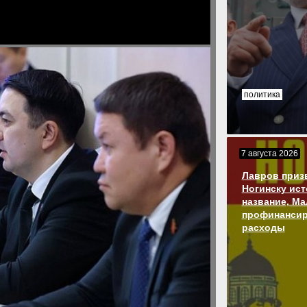
политика
7 августа 2026
Лавров приз
Ногинску ис
название, М
профинансир
расходы