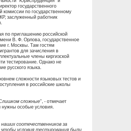
льности "Юриспруденция" и
иректор государственного
й комиссии по государственному
 КР, заслуженный работник
.
ая по приглашению российской
мени В. Ф. Орлова, государственное
е г. Москвы. Там гостям
игрантов для зачисления в
лектуальные члены киргизской
йти тестирование. Однако не
ие русского языка.
ровнем сложности языковых тестов и
поступления в российские школы
. Слишком сложные
", - отмечает
м нужны особые условия.
 наших соотечественников за
 чтобы условия тестирования были