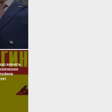
вал вернуть
торическое
алофеев
ует