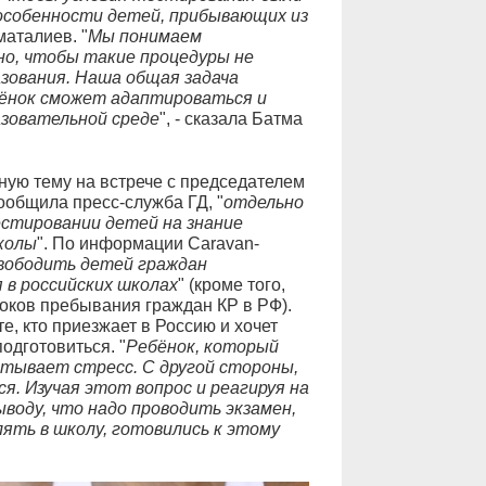
особенности детей, прибывающих из
маталиев. "
Мы понимаем
но, чтобы такие процедуры не
зования. Наша общая задача
бёнок сможет адаптироваться и
зовательной среде
", - сказала Батма
ную тему на встрече с председателем
общила пресс-служба ГД, "
отдельно
стировании детей на знание
школы
". По информации Caravan-
вободить детей граждан
в российских школах
" (кроме того,
оков пребывания граждан КР в РФ).
е, кто приезжает в Россию и хочет
одготовиться. "
Ребёнок, который
пытывает стресс. С другой стороны,
я. Изучая этот вопрос и реагируя на
воду, что надо проводить экзамен,
ять в школу, готовились к этому