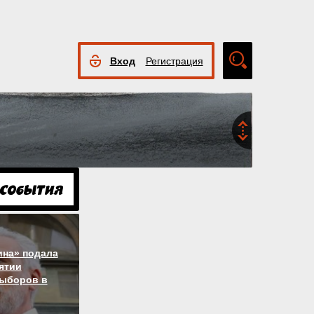
Вход
Регистрация
Расширенный
поиск
ина» подала
нятии
выборов в