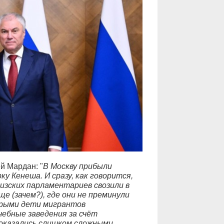
й Мардан: "
В Москву прибыли
 Кенеша. И сразу, как говорится,
ргизских парламентариев свозили в
е (зачем?), где они не преминули
орыми дети мигрантов
чебные заведения за счёт
оказались слишком сложными.