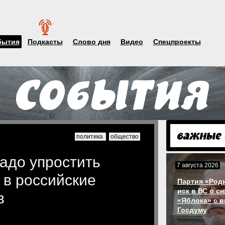
бытия
Подкасты
Слово дня
Видео
Спецпроекты
политика
общество
надо упростить
7 августа 2026
 в российские
Партия «Род
иск в ВС о с
в
«Яблока» с 
Госдуму