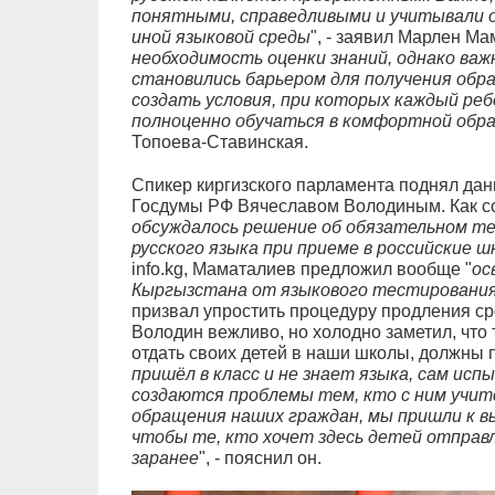
понятными, справедливыми и учитывали 
иной языковой среды
", - заявил Марлен Ма
необходимость оценки знаний, однако важ
становились барьером для получения обра
создать условия, при которых каждый ре
полноценно обучаться в комфортной обра
Топоева-Ставинская.
Спикер киргизского парламента поднял дан
Госдумы РФ Вячеславом Володиным. Как со
обсуждалось решение об обязательном те
русского языка при приеме в российские 
info.kg, Маматалиев предложил вообще "
ос
Кыргызстана от языкового тестирования 
призвал упростить процедуру продления ср
Володин вежливо, но холодно заметил, что т
отдать своих детей в наши школы, должны п
пришёл в класс и не знает языка, сам ис
создаются проблемы тем, кто с ним учитс
обращения наших граждан, мы пришли к вы
чтобы те, кто хочет здесь детей отправл
заранее
", - пояснил он.