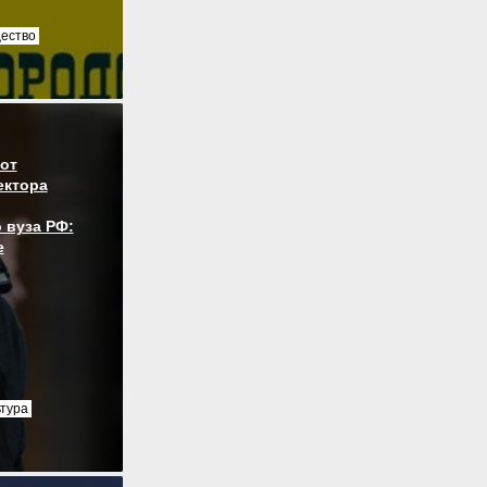
ество
от
ектора
 вуза РФ:
е
ьтура