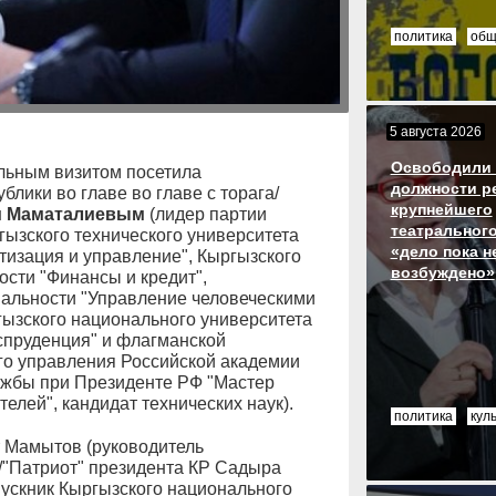
политика
общ
5 августа 2026
Освободили 
ьным визитом посетила
должности р
лики во главе во главе с торага/
крупнейшего
 Маматалиевым
(лидер партии
театрального
гызского технического университета
«дело пока н
тизация и управление", Кыргызского
возбуждено»
ости "Финансы и кредит",
ециальности "Управление человеческими
гызского национального университета
спруденция" и флагманской
о управления Российской академии
лужбы при Президенте РФ "Мастер
елей", кандидат технических наук).
политика
кул
т Мамытов (руководитель
/"Патриот" президента КР Садыра
ускник Кыргызского национального