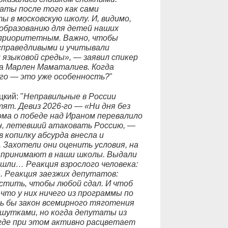
аты после того как сами
 в московскую школу. И, видимо,
 образованию для детей наших
 приоритетным. Важно, чтобы
справедливыми и учитывали
 языковой среды», — заявил спикер
а Марлен Маматалиев. Когда
его — это уже особенность?
"
кий: "
Неправильные в России
тят. Девиз 2026-го — «Ни дня без
ома о победе над Ираном перевалило
он, летевший атаковать Россию, —
в копилку абсурда внесла и
 Захотели они оценить условия, на
 принимают в наши школы. Выдали
шли… Реакция взрослого человека:
. Реакция заезжих депутатов:
стить, чтобы любой сдал. И чтоб
что у них ничего из программы по
сь бы закон всемирного тяготения
утками, но когда депутаты из
 где при этом активно расцветает