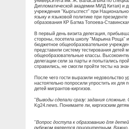
университета им. Ж. Баласагына по специа
Дипломатической академии МИД Китая) и д
учреждения "Кыргызтест" при Национально
языку и языковой политике при президенте
образования КР Батма Топоева-Ставинская
В первый день визита делегация, прибывш
стороны, посетила школу "Марьина Роща" и
бюджетное общеобразовательное учреждени
представили систему тестирования детей м
общеобразовательные классы. Высокоинтел
делегации сели за парты и попытались про
справились, не смогли пройти тесты на знан
После чего гости выразили недовольство у
настоятельно попросили упростить их для 
детей мигрантов-киргизов.
"
Выводы сделали сразу: задания сложные
Kg24.news. Понимаете ли, киргизским детя
"
Вопрос доступа к образованию для детей
рубежом является приоритетным. Важно,