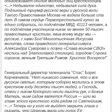
обнадёживает обилие молодых лиц крестоходцев.
<...>
Небывалое единство, небывалая сила духа.
Подлинный триумф русской веры и русской воли.
Такого Православная Москва не видела больше ста
лет. В самом сердце Первопрестольной купно за
едино собрались, по подсчётам МВД, 41113 человек, а
по подсчётам участников никак не менее 50 тысяч
православных христиан, явив всему миру: мы —
русские, с нами Бог! Многотысячная Иисусова
молитва, слова праведного генералиссимуса
Александра Суворова и лозунг «Слава воинам СВО!»
неслись над Златоглавой столицей, городом Сорока
сороков, вечным Третьим Римом. Христос Воскресе!
"
Генеральный директор теленанала "Спас" Борис
Корчевников: "
Нет никакого сомнения, что и все
русские святые, которым соборно молились в этом
крестном ходу десятки тысяч людей, и Господь,
стяги с ликом Которого несли тысячи рук, и Божья
Матерь, чьим садом является Россия — шли во
главе этого крестного хода рядом со Святейшим.
<...>
Теперь ни у кого не выйдет закрыть глаза и
сказать, что Церковь мала или голос Её