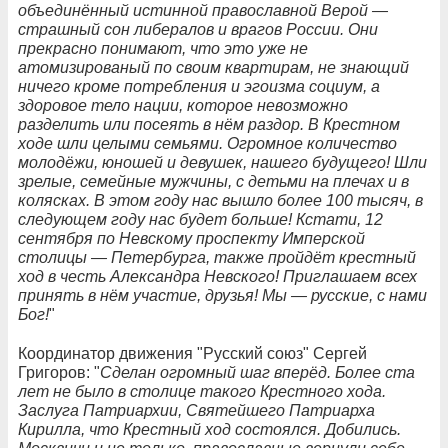
объединённый истинной православной Верой —
страшный сон либералов и врагов России. Они
прекрасно понимают, что это уже не
атомизированый по своим квартирам, не знающий
ничего кроме потребления и эгоизма социум, а
здоровое тело нации, которое невозможно
разделить или посеять в нём раздор. В Крестном
ходе шли целыми семьями. Огромное количество
молодёжи, юношей и девушек, нашего будущего! Шли
зрелые, семейные мужчины, с детьми на плечах и в
колясках. В этом году нас вышло более 100 тысяч, в
следующем году нас будет больше! Кстати, 12
сентября по Невскому проспекту Имперской
столицы — Петербурга, также пройдёт крестный
ход в честь Александра Невского! Приглашаем всех
принять в нём участие, друзья! Мы — русские, с нами
Бог!
"
Координатор движения "Русский союз" Сергей
Григоров: "
Сделан огромный шаг вперёд. Более ста
лет не было в столице такого Крестного хода.
Заслуга Патриархии, Святейшего Патриарха
Кирилла, что Крестный ход состоялся. Добились.