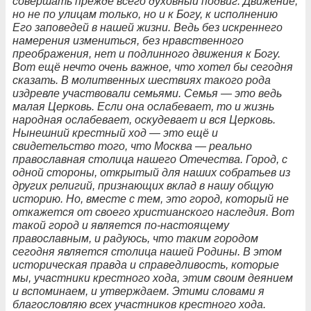
совершать прежде всего духовный подвиг. Движение,
но не по улицам только, но и к Богу, к исполнению
Его заповедей в нашей жизни. Ведь без искреннего
намерения измениться, без нравственного
преображения, нет и подлинного движения к Богу.
Вот ещё нечто очень важное, что хотел бы сегодня
сказать. В молитвенных шествиях такого рода
издревле участвовали семьями. Семья — это ведь
малая Церковь. Если она ослабевает, то и жизнь
народная ослабевает, оскудевает и вся Церковь.
Нынешний крестный ход — это ещё и
свидетельство того, что Москва — реально
православная столица нашего Отечества. Город, с
одной стороны, открытый для наших собратьев из
других религий, признающих вклад в нашу общую
историю. Но, вместе с тем, это город, который не
откажется от своего христианского наследия. Вот
такой город и является по-настоящему
православным, и радуюсь, что таким городом
сегодня является столица нашей Родины. В этом
историческая правда и справедливость, которые
мы, участники крестного хода, этим своим деянием
и вспоминаем, и утверждаем. Этими словами я
благословляю всех участников крестного хода.