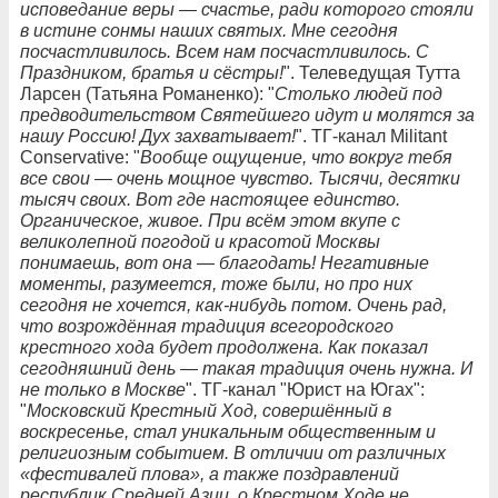
исповедание веры — счастье, ради которого стояли
в истине сонмы наших святых. Мне сегодня
посчастливилось. Всем нам посчастливилось. С
Праздником, братья и сëстры!
". Телеведущая Тутта
Ларсен (Татьяна Романенко): "
Столько людей под
предводительством Святейшего идут и молятся за
нашу Россию! Дух захватывает!
". ТГ-канал Militant
Conservative: "
Вообще ощущение, что вокруг тебя
все свои — очень мощное чувство. Тысячи, десятки
тысяч своих. Вот где настоящее единство.
Органическое, живое. При всём этом вкупе с
великолепной погодой и красотой Москвы
понимаешь, вот она — благодать! Негативные
моменты, разумеется, тоже были, но про них
сегодня не хочется, как-нибудь потом. Очень рад,
что возрождённая традиция всегородского
крестного хода будет продолжена. Как показал
сегодняшний день — такая традиция очень нужна. И
не только в Москве
". ТГ-канал "Юрист на Югах":
"
Московский Крестный Ход, совершённый в
воскресенье, стал уникальным общественным и
религиозным событием. В отличии от различных
«фестивалей плова», а также поздравлений
республик Средней Азии, о Крестном Ходе не