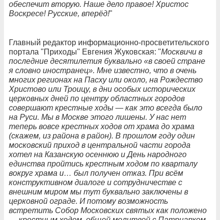
обеспечит вторую. Наше дело правое! Христос
Воскресе! Русские, вперёд!
"
Главный редактор информационно-просветительского
портала "Приходы" Евгения Жуковская: "
Москвичи в
последние десятилетия буквально «в своей стране
я словно иностранец». Мне известно, что в очень
многих регионах на Пасху или около, на Рождество
Христово или Троицу, в дни особых исторических
церковных дней по центру областных городов
совершают крестные ходы — как это всегда было
на Руси. Мы в Москве этого лишены. У нас нет
теперь вовсе крестных ходов от храма до храма
(скажем, из района в район). В прошлом году один
московский приход в центральной части города
хотел на Казанскую осеннюю и День народного
единства пройтись крестным ходом по кварталу
вокруг храма и… был получен отказ. При всём
конструктивном диалоге и сотрудничестве с
внешним миром мы тут буквально заключены в
церковной ограде. И потому возможность
встретить Собор Московских святых как положено
— крестным ходом, общей молитвой с Патриархом