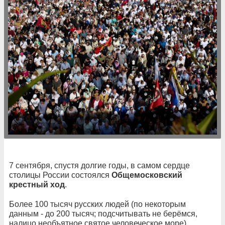
7 сентября, спустя долгие годы, в самом сердце
столицы России состоялся
Общемосковский
крестный ход
.
Более 100 тысяч русских людей (по некоторым
данным - до 200 тысяч; подсчитывать не берёмся,
налицо необъятное святое человеческое море)