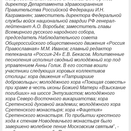
директор Департамента здравоохранения
Правительства Российской Федерации И.Н.
Каграманян; заместитель директора Федеральной
службы войск национальной гвардии РФ генерал-
лейтенант А.О. Воробьёв; заместитель главы
Всемирного русского народного собора,
председатель Наблюдательного совета
Общероссийского общественного движения «Россия
Православная» М.М. Иванов; главный редактор
телеканала «Россия-24» Е.В. Бекасов. Молитвенные
песнопения исполнил сводный молодёжный хор под
управлением Анны Голик. В его состав вошли
участники следующих хоровых коллективов
столицы: хора движения «Патриаршие
добровольцы»; молодёжного хора «Поющая совесть»
при храме в честь иконы Божией Матери «Взыскание
погибших» на шоссе Энтузиастов; молодёжного
хора Северо-Восточного викариатства; хора
Сретенской духовной академии; молодёжного хора
Сретенского монастыря; хора «Фацетия»
Сретенского монастыря. По прибытии крестного
хода к стенам Новодевичьего монастыря было
завершено молебное пение Московским святым
", -