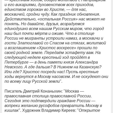
и его викариями, духовенством всех приходов,
единством горожан во Христе, — для нас,
москвичей, сродни чуду. Как праздник обновления.
Действительно, «остальная Россия» нас может не
понять. Но давайте, друзья, возрадуемся
единодушно всем нашим Русским миром, что город
наш был почти мёртв и оживе. Что в столице
России не мигранты устроили намаз, а москвичи и
гости Златоглавой со Спасом на стягах, молитвой
и возглашением «Христос воскресе» прошли по
своей родной земле. Передаём эстафету вам. На
следующей неделе крестный ход пройдёт в
Петербурге — в день памяти князя Александра
Невского. А где дальше? В Нижнем на Казанскую?
Или где? Христос посреди нас! Пусть крестные
ходы вернутся в Москву насовсем. И не оскудеют они
по всему лицу Русской земли
".
Писатель Дмитрий Конаныхин: "
Москва —
православная столица православной России.
Сегодня это подтвердили граждане России —
вопреки желанию русофобов превратить Москву в
кишлак
". Художник Владимир Киреев: "
Открытое