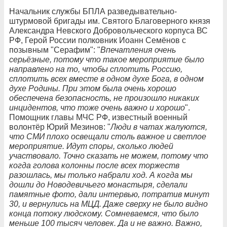
Начальник службы БПЛА разведывательно-
штурмовой бригады им. Святого Благоверного князя
Александра Невского Добровольческого корпуса ВС
РФ, Герой России полковник Иоанн Семёнов с
позывным "Серафим": "
Впечатления очень
серьёзные, потому что такое мероприятие было
направлено на то, чтобы сплотить Россию,
сплотить всех вместе в одном духе Бога, в одном
духе Родины. При этом была очень хорошо
обеспечена безопасность, не произошло никаких
инцидентов, что тоже очень важно и хорошо
".
Помощник главы МЧС РФ, известный военный
волонтёр Юрий Мезинов: "
Люди в чатах жалуются,
что СМИ плохо освещали столь важное и светлое
мероприятие. Идут споры, сколько людей
участвовало. Точно сказать не можем, потому что
когда голова колонны после всех торжеств
разошлась, мы только набрали ход. А когда мы
дошли до Новодевичьего монастыря, сделали
памятные фото, дали интервью, потратив минут
30, и вернулись на МЦД. Даже сверху не было видно
конца потоку людскому. Сомневаемся, что было
меньше 100 тысяч человек. Да и не важно. Важно,