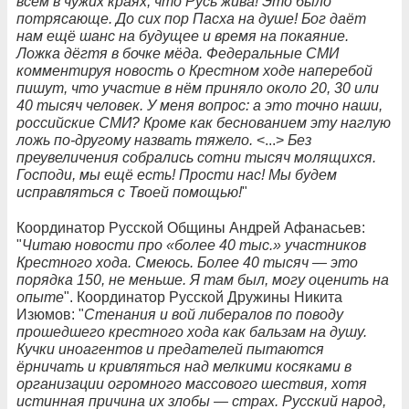
всем в чужих краях, что Русь жива! Это было
потрясающе. До сих пор Пасха на душе! Бог даёт
нам ещё шанс на будущее и время на покаяние.
Ложка дёгтя в бочке мёда. Федеральные СМИ
комментируя новость о Крестном ходе наперебой
пишут, что участие в нём приняло около 20, 30 или
40 тысяч человек. У меня вопрос: а это точно наши,
российские СМИ? Кроме как беснованием эту наглую
ложь по-другому назвать тяжело.
<...>
Без
преувеличения собрались сотни тысяч молящихся.
Господи, мы ещё есть! Прости нас! Мы будем
исправляться с Твоей помощью!
"
Координатор Русской Общины Андрей Афанасьев:
"
Читаю новости про «более 40 тыс.» участников
Крестного хода. Смеюсь. Более 40 тысяч — это
порядка 150, не меньше. Я там был, могу оценить на
опыте
". Координатор Русской Дружины Никита
Изюмов: "
Стенания и вой либералов по поводу
прошедшего крестного хода как бальзам на душу.
Кучки иноагентов и предателей пытаются
ёрничать и кривляться над мелкими косяками в
организации огромного массового шествия, хотя
истинная причина их злобы — страх. Русский народ,