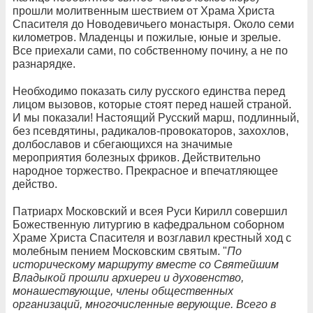
прошли молитвенным шествием от Храма Христа
Спасителя до Новодевичьего монастыря. Около семи
километров. Младенцы и пожилые, юные и зрелые.
Все приехали сами, по собственному почину, а не по
разнарядке.
Необходимо показать силу русского единства перед
лицом вызовов, которые стоят перед нашей страной.
И мы показали! Настоящий Русский марш, подлинный,
без псевдятины, радикалов-провокаторов, захохлов,
долбославов и сбегающихся на значимые
мероприятия болезных фриков. Действительно
народное торжество. Прекрасное и впечатляющее
действо.
Патриарх Московский и всея Руси Кирилл совершил
Божественную литургию в кафедральном соборном
Храме Христа Спасителя и возглавил крестный ход с
молебным пением Московским святым. "
По
историческому маршруту вместе со Святейшим
Владыкой прошли архиереи и духовенство,
монашествующие, члены общественных
организаций, многочисленные верующие. Всего в