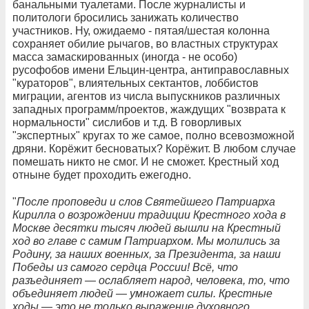
банальными туалетами. После журналисты и
политологи бросились занижать количество
участников. Ну, ожидаемо - пятая/шестая колонна
сохраняет обилие рычагов, во властных структурах
масса замаскированных (иногда - не особо)
русофобов имени Ельцин-центра, антиправославных
"кураторов", влиятельных сектантов, лоббистов
миграции, агентов из числа выпускников различных
западных программ/проектов, жаждущих "возврата к
нормальности" сислибов и т.д. В говорливых
"экспертных" кругах то же самое, полно всевозможной
дряни. Корёжит бесноватых? Корёжит. В любом случае
помешать никто не смог. И не сможет. Крестный ход
отныне будет проходить ежегодно.
"
После проповеди и слов Святейшего Патриарха
Кирилла о возрождении традиции Крестного хода в
Москве десятки тысяч людей вышли на Крестный
ход во главе с самим Патриархом. Мы молились за
Родину, за наших военных, за Президента, за наши
Победы из самого сердца России! Всё, что
разъединяет — ослабляет народ, человека, то, что
объединяет людей — умножает силы. Крестные
ходы — это не только выражение духовного