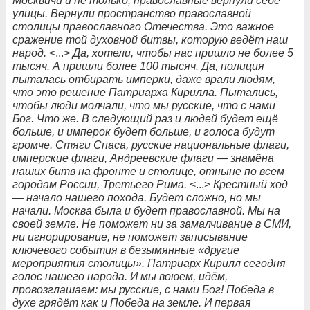
Москвичи и не только, православные вернули себе
улицы. Вернули пространство православной
столицы православного Отечества. Это важное
сражение той духовной битвы, которую ведёт наш
народ.
<...>
Да, хотели, чтобы нас пришло не более 5
тысяч. А пришли более 100 тысяч. Да, полиция
пыталась отбирать имперки, даже врали людям,
что это решение Патриарха Кирилла. Пытались,
чтобы люди молчали, что мы русские, что с нами
Бог. Что же. В следующий раз и людей будет ещё
больше, и имперок будет больше, и голоса будут
громче. Стяги Спаса, русские национальные флаги,
имперские флаги, Андреевские флаги — знамёна
наших битв на фронте и столице, отныне по всем
городам России, Третьего Рима.
<...>
Крестный ход
— начало нашего похода. Будет сложно, но мы
начали. Москва была и будет православной. Мы на
своей земле. Не поможет ни за замалчивание в СМИ,
ни игнорирование, не поможет записывание
ключевого события в безымянные «другие
мероприятия столицы». Патриарх Кирилл сегодня
голос нашего народа. И мы воюем, идём,
провозглашаем: мы русские, с нами Бог! Победа в
духе грядёт как и Победа на земле. И первая