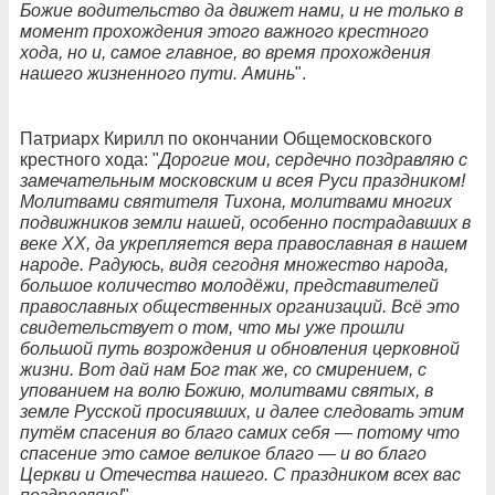
Божие водительство да движет нами, и не только в
момент прохождения этого важного крестного
хода, но и, самое главное, во время прохождения
нашего жизненного пути. Аминь
".
Патриарх Кирилл по окончании Общемосковского
крестного хода: "
Дорогие мои, сердечно поздравляю с
замечательным московским и всея Руси праздником!
Молитвами святителя Тихона, молитвами многих
подвижников земли нашей, особенно пострадавших в
веке XX, да укрепляется вера православная в нашем
народе. Радуюсь, видя сегодня множество народа,
большое количество молодёжи, представителей
православных общественных организаций. Всё это
свидетельствует о том, что мы уже прошли
большой путь возрождения и обновления церковной
жизни. Вот дай нам Бог так же, со смирением, с
упованием на волю Божию, молитвами святых, в
земле Русской просиявших, и далее следовать этим
путём спасения во благо самих себя — потому что
спасение это самое великое благо — и во благо
Церкви и Отечества нашего. С праздником всех вас