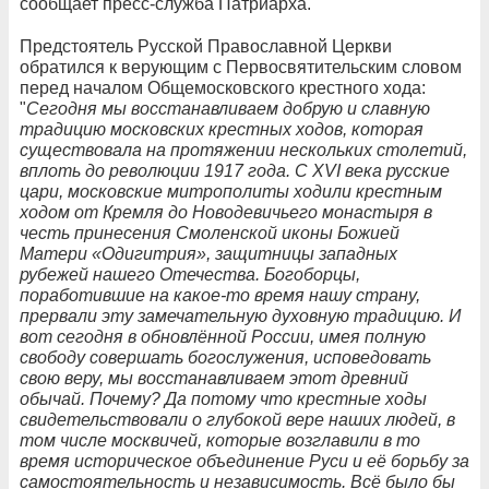
сообщает пресс-служба Патриарха.
Предстоятель Русской Православной Церкви
обратился к верующим с Первосвятительским словом
перед началом Общемосковского крестного хода:
"
Сегодня мы восстанавливаем добрую и славную
традицию московских крестных ходов, которая
существовала на протяжении нескольких столетий,
вплоть до революции 1917 года. С XVI века русские
цари, московские митрополиты ходили крестным
ходом от Кремля до Новодевичьего монастыря в
честь принесения Смоленской иконы Божией
Матери «Одигитрия», защитницы западных
рубежей нашего Отечества. Богоборцы,
поработившие на какое-то время нашу страну,
прервали эту замечательную духовную традицию. И
вот сегодня в обновлённой России, имея полную
свободу совершать богослужения, исповедовать
свою веру, мы восстанавливаем этот древний
обычай. Почему? Да потому что крестные ходы
свидетельствовали о глубокой вере наших людей, в
том числе москвичей, которые возглавили в то
время историческое объединение Руси и её борьбу за
самостоятельность и независимость. Всё было бы