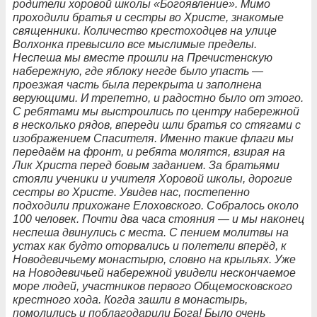
родители хоровой школы «Богоявление». Мимо
проходили братья и сестры во Христе, знакомые
священники. Количество крестоходцев на улице
Волхонка превысило все мыслимые пределы.
Неспеша мы вместе прошли на Пречистенскую
набережную, где яблоку негде было упасть —
проезжая часть была перекрыта и заполнена
верующими. И трепетно, и радостно было от этого.
С ребятами мы выстроились по центру набережной
в несколько рядов, впереди шли братья со стягами с
изображением Спасителя. Именно такие флаги мы
передаём на фронт, и ребята молятся, взирая на
Лик Христа перед бовым заданием. За братьями
стояли ученики и учителя Хоровой школы, дорогие
сестры во Христе. Увидев нас, постепенно
подходили прихожане Елоховского. Собралось около
100 человек. Почти два часа стояния — и мы наконец
неспеша двинулись с места. С пением молитвы на
устах как будто оторвались и полетели вперёд, к
Новодевичьему монастырю, словно на крыльях. Уже
на Новодевичьей набережной увидели нескончаемое
море людей, участников первого Общемосковского
крестного хода. Когда зашли в монастырь,
помолились и поблагодарили Бога! Было очень