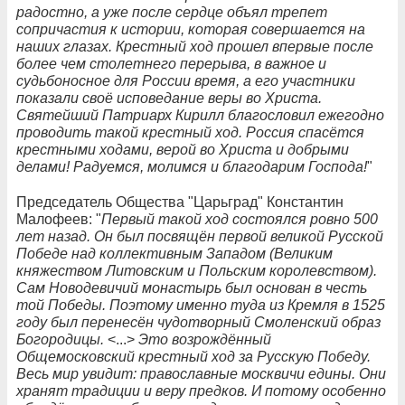
радостно, а уже после сердце объял трепет
сопричастия к истории, которая совершается на
наших глазах. Крестный ход прошел впервые после
более чем столетнего перерыва, в важное и
судьбоносное для России время, а его участники
показали своё исповедание веры во Христа.
Святейший Патриарх Кирилл благословил ежегодно
проводить такой крестный ход. Россия спасётся
крестными ходами, верой во Христа и добрыми
делами! Радуемся, молимся и благодарим Господа!
"
Председатель Общества "Царьград" Константин
Малофеев: "
Первый такой ход состоялся ровно 500
лет назад. Он был посвящён первой великой Русской
Победе над коллективным Западом (Великим
княжеством Литовским и Польским королевством).
Сам Новодевичий монастырь был основан в честь
той Победы. Поэтому именно туда из Кремля в 1525
году был перенесён чудотворный Смоленский образ
Богородицы.
<...>
Это возрождённый
Общемосковский крестный ход за Русскую Победу.
Весь мир увидит: православные москвичи едины. Они
хранят традиции и веру предков. И потому особенно