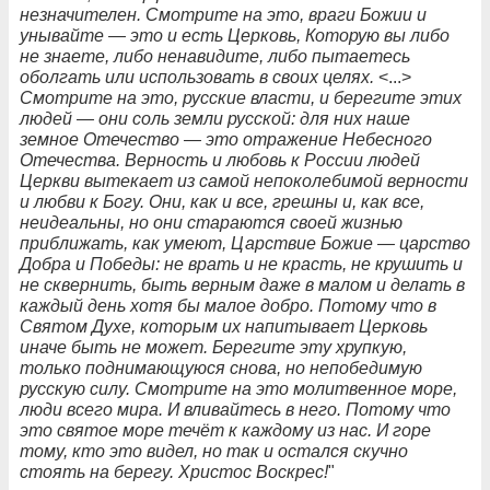
незначителен. Смотрите на это, враги Божии и
унывайте — это и есть Церковь, Которую вы либо
не знаете, либо ненавидите, либо пытаетесь
оболгать или использовать в своих целях.
<...>
Смотрите на это, русские власти, и берегите этих
людей — они соль земли русской: для них наше
земное Отечество — это отражение Небесного
Отечества. Верность и любовь к России людей
Церкви вытекает из самой непоколебимой верности
и любви к Богу. Они, как и все, грешны и, как все,
неидеальны, но они стараются своей жизнью
приближать, как умеют, Царствие Божие — царство
Добра и Победы: не врать и не красть, не крушить и
не сквернить, быть верным даже в малом и делать в
каждый день хотя бы малое добро. Потому что в
Святом Духе, которым их напитывает Церковь
иначе быть не может. Берегите эту хрупкую,
только поднимающуюся снова, но непобедимую
русскую силу. Смотрите на это молитвенное море,
люди всего мира. И вливайтесь в него. Потому что
это святое море течёт к каждому из нас. И горе
тому, кто это видел, но так и остался скучно
стоять на берегу. Христос Воскрес!
"