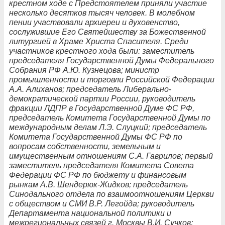
крестном ходе с Предстоятелем приняли участие
несколько десятков тысяч человек. В молебном
пении участвовали архиереи и духовенство,
сослужившие Его Святейшеству за Божественной
литургией в Храме Христа Спасителя. Среди
участников крестного хода были: заместитель
председателя Государственной Думы Федерального
Собрания РФ А.Ю. Кузнецова; министр
промышленности и торговли Российской Федерации
А.А. Алиханов; председатель Либерально-
демократической партии России, руководитель
фракции ЛДПР в Государственной Думе ФС РФ,
председатель Комитета Государственной Думы по
международным делам Л.Э. Слуцкий; председатель
Комитета Государственной Думы ФС РФ по
вопросам собственности, земельным и
имущественным отношениям С.А. Гаврилов; первый
заместитель председателя Комитета Совета
Федерации ФС РФ по бюджету и финансовым
рынкам А.В. Шендерюк-Жидков; председатель
Синодального отдела по взаимоотношениям Церкви
с обществом и СМИ В.Р. Легойда; руководитель
Департамента национальной политики и
межрегиональных связей г. Москвы В.И. Сучков;