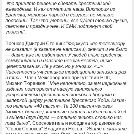
что принято решение сделать Крестный ход
ежегодным. И как отметила наша Виктория из
Братска, молодых парней и девушек не меньше
половины. Так что уверены, всё будет только лучше,
светлее и праздничнее. И СМИ подтянут свой
уровень
".
Военкор Дмитрий Стешин: "
Формула «по телевизору
не сказали» (в газете не написали), значит и не было
— давно уже не работает. У людей иные средства
коммуникации и давайте без ханжества, иные
целеполагания. Не у всех, но у многих.
<...>
Численность участников традиционно занизили раз
в пять
". Член Межсоборного присутствия РПЦ
Михаил Тюренков: "
Мне непонятно, зачем церковные
издания повторяют в наглую заниженную
устроителями фестивалей ходьбы и борцами с
имперкой цифру участников Крестного Хода. Какие-
то нелепые «40 тысяч». Те 100 тысяч человек
(может, больше), которые пришли на Крестный Ход
и видели друг друга — отлично знают, сколько нас
там было
". Сооснователь и координатор движения
"Сорок Сороков" Владимир Носов: "
Идите и скажите