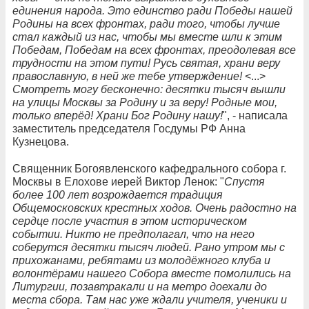
единения народа. Это единство ради Победы нашей
Родины на всех фронтах, ради того, чтобы лучше
стал каждый из нас, чтобы мы вместе шли к этим
Победам, Победам на всех фронтах, преодолевая все
трудности на этом пути! Русь святая, храни веру
православную, в ней же тебе утверждение!
<...>
Смотреть могу бесконечно: десятки тысяч вышли
на улицы Москвы за Родину и за веру! Родные мои,
только вперёд! Храни Бог Родину нашу!
", - написала
заместитель председателя Госдумы РФ Анна
Кузнецова.
Священник Богоявленского кафедрального собора г.
Москвы в Елохове иерей Виктор Ленок: "
Спустя
более 100 лет возрождается традиция
Общемосковских крестных ходов. Очень радостно на
сердце после участия в этом историческом
событии. Никто не предполагал, что на него
соберутся десятки тысяч людей. Рано утром мы с
прихожанами, ребятами из молодёжного клуба и
волонтёрами нашего Собора вместе помолились на
Литургии, позавтракали и на метро доехали до
места сбора. Там нас уже ждали учителя, ученики и