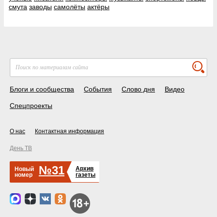
смута
заводы
самолёты
актёры
Блоги и сообщества
События
Слово дня
Видео
Спецпроекты
О нас
Контактная информация
День ТВ
№31
Архив
Новый
номер
газеты