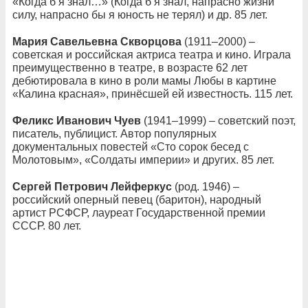
«Когда б я знал…» (Когда б я знал, напрасно жизни
силу, напрасно бы я юность не терял) и др. 85 лет.
Мария Савельевна Скворцова
(1911–2000) –
советская и российская актриса театра и кино. Играла
преимущественно в театре, в возрасте 62 лет
дебютировала в кино в роли мамы Любы в картине
«Калина красная», принёсшей ей известность. 115 лет.
Феликс Иванович Чуев
(1941–1999) – советский поэт,
писатель, публицист. Автор популярных
документальных повестей «Сто сорок бесед с
Молотовым», «Солдаты империи» и других. 85 лет.
Сергей Петрович Лейферкус
(род. 1946) –
российский оперный певец (баритон), народный
артист РСФСР, лауреат Государственной премии
СССР. 80 лет.