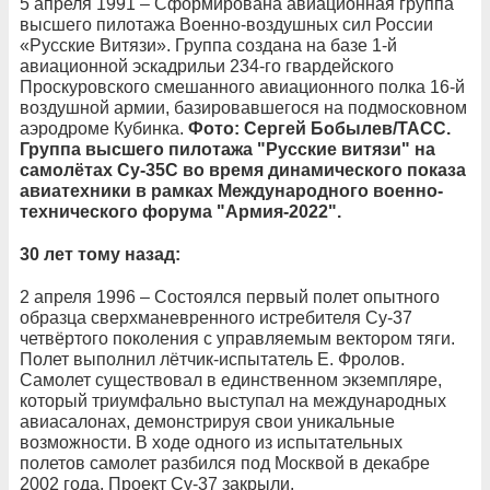
5 апреля 1991 – Сформирована авиационная группа
высшего пилотажа Военно-воздушных сил России
«Русские Витязи». Группа создана на базе 1-й
авиационной эскадрильи 234-го гвардейского
Проскуровского смешанного авиационного полка 16-й
воздушной армии, базировавшегося на подмосковном
аэродроме Кубинка.
Фото: Сергей Бобылев/ТАСС.
Группа высшего пилотажа "Русские витязи" на
самолётах Су-35С во время динамического показа
авиатехники в рамках Международного военно-
технического форума "Армия-2022".
30 лет тому назад:
2 апреля 1996 – Состоялся первый полет опытного
образца сверхманевренного истребителя Су-37
четвёртого поколения с управляемым вектором тяги.
Полет выполнил лётчик-испытатель Е. Фролов.
Самолет существовал в единственном экземпляре,
который триумфально выступал на международных
авиасалонах, демонстрируя свои уникальные
возможности. В ходе одного из испытательных
полетов самолет разбился под Москвой в декабре
2002 года. Проект Су-37 закрыли.