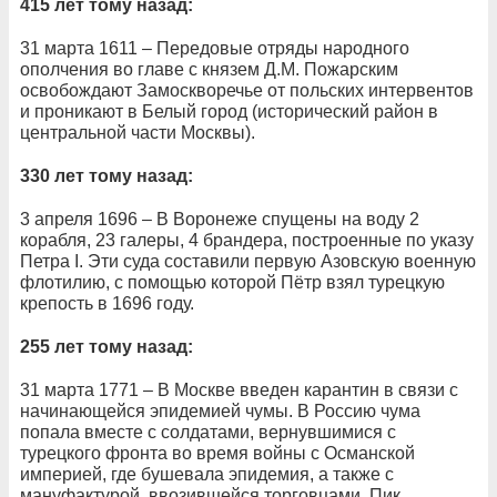
415 лет тому назад:
31 марта 1611 – Передовые отряды народного
ополчения во главе с князем Д.М. Пожарским
освобождают Замоскворечье от польских интервентов
и проникают в Белый город (исторический район в
центральной части Москвы).
330 лет тому назад:
3 апреля 1696 – В Воронеже спущены на воду 2
корабля, 23 галеры, 4 брандера, построенные по указу
Петра I. Эти суда составили первую Азовскую военную
флотилию, с помощью которой Пётр взял турецкую
крепость в 1696 году.
255 лет тому назад:
31 марта 1771 – В Москве введен карантин в связи с
начинающейся эпидемией чумы. В Россию чума
попала вместе с солдатами, вернувшимися с
турецкого фронта во время войны c Османской
империей, где бушевала эпидемия, а также с
мануфактурой, ввозившейся торговцами. Пик