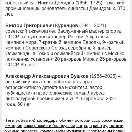
известный как Никита Демидов (1656–1725) – русский
промышленник, основатель династии Демидовых. 370
лет.
Виктор Григорьевич Куренцов
(1941–2021) –
советский тяжелоатлет. Заслуженный мастер спорта
СССР, заслуженный тренер России. 5-кратный
чемпион мира, 7-кратный чемпион Европы, 9-кратный
чемпион Советского Союза, серебряный призёр
Олимпиады в Токио и олимпийский чемпион в Мехико,
полковник. Установил 20 рекордов Мира и 25 рекордов
СССР. 85 лет.
Александр Александрович Бушков
(1956–2025) –
российский писатель, работал в жанрах
остросюжетного детектива и фэнтези, автор
публицистики на исторические темы. Лауреат
литературной премии имени И. А. Ефремова 2021
года. 60 лет.
Теги события:
календарь
юбилей
история
ссср
российская
империя
союз россии и белоруссии
награда
кино
художники
учёные
писатели
композиторы
музыканты
спортсмены
певцы