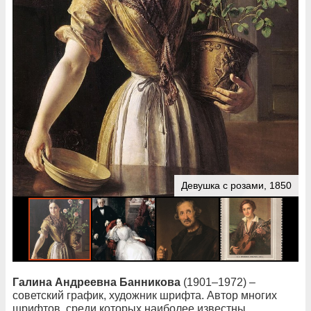
Девушка с розами, 1850
Галина Андреевна Банникова
(1901–1972) –
советский график, художник шрифта. Автор многих
шрифтов, среди которых наиболее известны