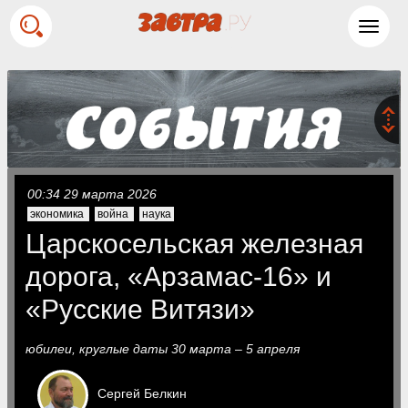
Toggl
navig
00:34 29 марта 2026
экономика
война
наука
Царскосельская железная
дорога, «Арзамас-16» и
«Русские Витязи»
юбилеи, круглые даты 30 марта – 5 апреля
Сергей
Белкин