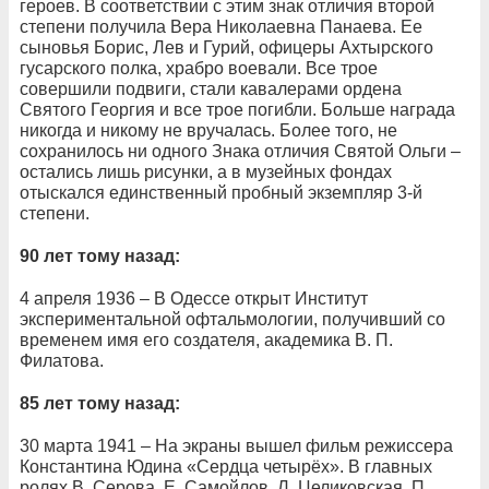
героев. В соответствии с этим знак отличия второй
степени получила Вера Николаевна Панаева. Ее
сыновья Борис, Лев и Гурий, офицеры Ахтырского
гусарского полка, храбро воевали. Все трое
совершили подвиги, стали кавалерами ордена
Святого Георгия и все трое погибли. Больше награда
никогда и никому не вручалась. Более того, не
сохранилось ни одного Знака отличия Святой Ольги –
остались лишь рисунки, а в музейных фондах
отыскался единственный пробный экземпляр 3-й
степени.
90 лет тому назад:
4 апреля 1936 – В Одессе открыт Институт
экспериментальной офтальмологии, получивший со
временем имя его создателя, академика В. П.
Филатова.
85 лет тому назад:
30 марта 1941 – На экраны вышел фильм режиссера
Константина Юдина «Сердца четырёх». В главных
ролях В. Серова, Е. Самойлов, Л. Целиковская, П.